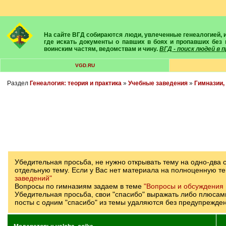
На сайте ВГД собираются люди, увлеченные генеалогией, историей, геральдикой и т.д. Здесь вы найдете собеседников, экспертов, умелых помощников в поисках предков и родственников. Вам подскажут
где искать документы о павших в боях и пропавших без 
воинским частям, ведомствам и чину.
ВГД - поиск людей в
VGD.RU
Раздел
Генеалогия: теория и практика
»
Учебные заведения
»
Гимназии,
Убедительная просьба, не нужно открывать тему на одно-два
отдельную тему. Если у Вас нет материала на полноценную те
заведений"
Вопросы по гимназиям задаем в теме
"Вопросы и обсуждения 
Убедительная просьба, свои "спасибо" выражать либо плюсами 
посты с одним "спасибо" из темы удаляются без предупрежден