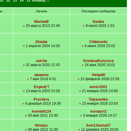
11
12
13
14
15
Вперед →
ры
Начало
Последнее сообщение
MarinaM
Dawka
»
25 марта 2013 22:49
»
9 июля 2026 1:33
Zinaida
Chibisovitc
»
1 апреля 2004 14:20
»
4 июня 2026 23:02
valcha
SvetlanaKozyreva
»
31 марта 2020 12:43
»
16 мая 2026 10:01
opopova
HelgaW
»
7 мая 2018 0:31
»
15 февраля 2026 22:56
Evgenij T
anver2001
»
13 марта 2020 23:26
»
21 января 2026 14:00
PrasVera
Tulyano4ka
»
4 декабря 2015 19:39
»
15 января 2026 23:50
ksenia8124
europart1
»
20 мая 2011 13:30
»
3 января 2026 14:27
Ninulya
Svet13la4na57
»
29 мая 2012 11:30
»
12 декабря 2025 20:05