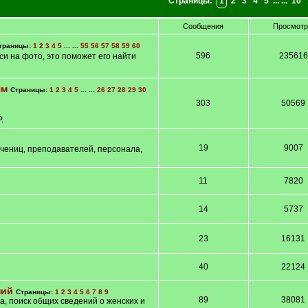
Страницы:
1
2
3
4
5
... ...
10
Сообщения
Просмот
траницы:
1
2
3
4
5
... ...
55
56
57
58
59
60
596
235616
и на фото, это поможет его найти
ям
Страницы:
1
2
3
4
5
... ...
26
27
28
29
30
303
50569
.
19
9007
учениц, преподавателей, персонала,
11
7820
14
5737
23
16131
40
22124
ний
Страницы:
1
2
3
4
5
6
7
8
9
89
38081
а, поиск общих сведений о женских и