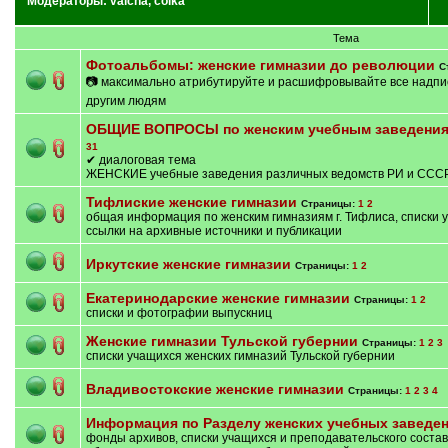
Модераторы:
valcha
,
coika
Тема
Фотоальбомы: женские гимназии до революции
С
📷 максимально атрибутируйте и расшифровывайте все надпис
другим людям
ОБЩИЕ ВОПРОСЫ по женским учебным заведени
31
✔ диалоговая тема
ЖЕНСКИЕ учебные заведения различных ведомств РИ и СССР
Тифлиские женские гимназии
Страницы:
1
2
общая информация по женским гимназиям г. Тифлиса, списки 
ссылки на архивные источники и публикации
Иркутские женские гимназии
Страницы:
1
2
Екатеринодарские женские гимназии
Страницы:
1
2
списки и фотографии выпускниц
Женские гимназии Тульской губернии
Страницы:
1
2
3
списки учащихся женских гимназий Тульской губернии
Владивостокские женские гимназии
Страницы:
1
2
3
4
Информация по Разделу женских учебных заведе
фонды архивов, списки учащихся и преподавательского состав