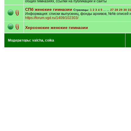
общих гимназиях, ссылки на публикации и сайты
СПб женские гимназии
Страницы:
1
2
3
4
5
... ...
27
28
29
30
3
Информация: списки выпускниц, фонды архивов, №№ описей и 
https://forum.vgd.ru/1409/102303/
Херсонские женские гимназии
Модераторы:
valcha
,
coika