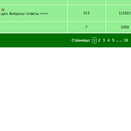
1
32
313
112922
дел. Вопросы \ ответы >>>>
7
3309
Страницы:
1
2
3
4
5
... ...
10