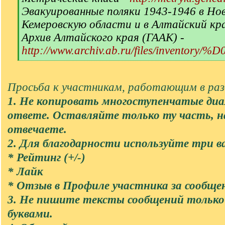
Эвакуированные поляки 1943-1946 в Но
Кемеровскую области и в Алтайский кр
Архив Алтайского края (ГААК) -
http://www.archiv.ab.ru/files/inventory/
[
/
q
Просьба к участникам, работающим в разд
]
1. Не копировать многоступенчатые диа
ответе. Оставляйте только ту часть, 
отвечаете.
2. Для благодарности используйте три в
* Рейтинг (+/-)
* Лайк
* Отзыв в Профиле участника за сообще
3. Не пишите тексты сообщений тольк
буквами.