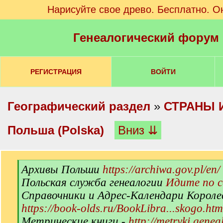
Нарисуйте свое древо. Бесплатно. О
Генеалогический форум
РЕГИСТРАЦИЯ
ВОЙТИ
Географический раздел
»
СТРАНЫ 
Польша (Polska)
Вниз ⇊
[
Архивы Польши
https://archiwa.gov.pl/en/
q
Польская служба генеалогии
Идите по 
]
Справочники и Адрес-Календари Короле
https://book-olds.ru/BookLibra...skogo.htm
Метрические книги -
http://metryki.genea