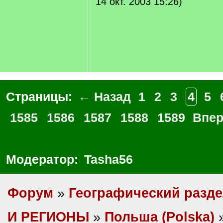
14 окт. 2003 15:26)
Страницы:
← Назад
1
2
3
4
5
1585
1586
1587
1588
1589
Впе
Модератор:
Tasha56
Форум
»
Географический разд
И РЕГИОНЫ
»
Польша (Polska)