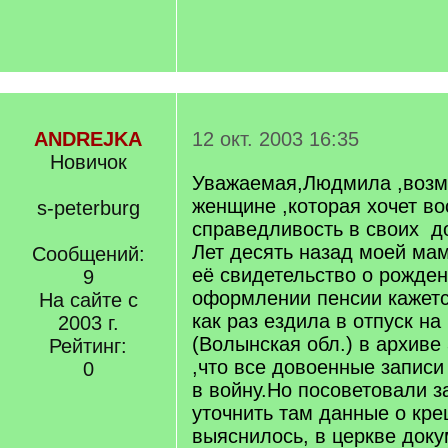
ANDREJKA
12 окт. 2003 16:35
Новичок
Уважаемая,Людмила ,возм
женщине ,которая хочет во
s-peterburg
справедливость в своих д
Лет десять назад моей ма
Сообщений:
её свидетельство о рожде
9
оформлении пенсии кажетс
На сайте с
как раз ездила в отпуск на
2003 г.
(Волынская обл.) в архиве
Рейтинг:
,что все довоенные записи
0
в войну.Но посоветовали з
уточнить там данные о кр
выяснилось, в церкве док