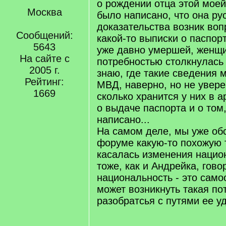
о рождении отца этой мое
Москва
было написано, что она рус
доказательства возник воп
Сообщений:
какой-то выписки о паспор
5643
уже давно умершей, женщи
На сайте с
потребностью столкнулась
2005 г.
знаю, где такие сведения 
Рейтинг:
МВД, наверно, но не увере
1669
сколько хранится у них в 
о выдаче паспорта и о том
написано...
На самом деле, мы уже об
форуме какую-то похожую 
касалась изменения национ
тоже, как и Андрейка, гово
национальность - это сам
может возникнуть такая по
разобратсья с путями ее 