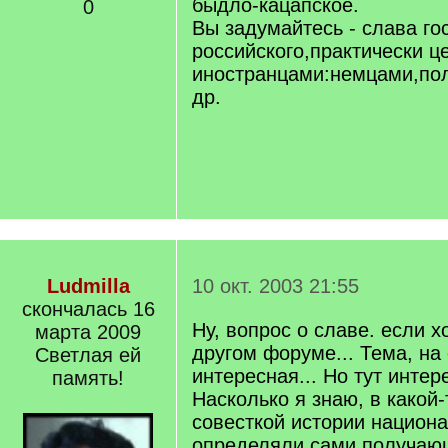
быдло-кацапское.
0
Вы задумайтесь - слава го
российского,практически ц
иностранцами:немцами,по
др.
Ludmilla
10 окт. 2003 21:55
скончалась 16
Ну, вопрос о славе. если х
марта 2009
другом форуме... Тема, на
Светлая ей
интересная... Но тут интер
память!
Насколько я знаю, в какой
совесткой истории национ
определяли сами получающ