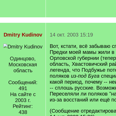
Dmitry Kudinov
14 окт. 2003 15:19
Вот, кстати, всё забываю сп
Предки моей мамы жили 
Орловской губернии (тепе
Одинцово,
область, Хвастовичский ра
Московская
легенда, что Подбужье пото
область
поляков
из-под Буга
специ
какой период, почему -- н
Сообщений:
-- сплошь русские. Возмож
491
Переселяли ли поляков "н
На сайте с
из-за восстаний или ещё п
2003 г.
Рейтинг:
(Сообщение отредактирова
438