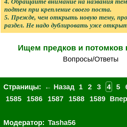
4. Обращайте внимание на названия те
подтем при крепление своего поста.
5. Прежде, чем открыть новую тему, п
раздел. Не надо дублировать уже откры
Ищем предков и потомков
Вопросы/Ответы
Страницы:
← Назад
1
2
3
4
5
1585
1586
1587
1588
1589
Впе
Модератор:
Tasha56