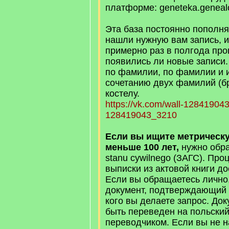
платформе: geneteka.genealo
Эта база постоянно пополня
нашли нужную вам запись, 
примерно раз в полгода про
появились ли новые записи.
по фамилии, по фамилии и 
сочетанию двух фамилий (бр
костелу.
https://vk.com/wall-1284190
128419043_3210
Если вы ищите метрическу
меньше 100 лет,
нужно обра
stanu cywilnego (ЗАГС). Пр
выписки из актовой книги до
Если вы обращаетесь лично,
документ, подтверждающий р
кого вы делаете запрос. До
быть переведен на польски
переводчиком. Если вы не н