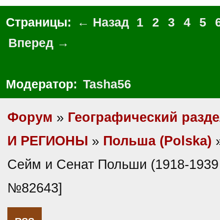
Страницы:
← Назад
1
2
3
4
5
Вперед →
Модератор:
Tasha56
Форум
»
Географический разд
И РЕГИОНЫ
»
Польша (Polska)
»
Сейм и Сенат Польши (1918-1939 г
№82643]