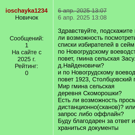
ioschayka1234
6 апр. 2025 13:07
Новичок
6 апр. 2025 13:08
Здравствуйте, подскажите 
ли возможность посмотрет
Сообщений:
списки избирателей в сейм
1
по Новогрудскому воеводс
На сайте с
повет, гмина сельская Засу
2025 г.
д.Найденовичи?
Рейтинг:
и по Новогрудскому воевод
0
повет 1923, Столбцовский 
Мир гмина сельская
деревня Скоморошки?
Есть ли возможность прос
дистанционно(сканов)? или
запрос либо оффлайн?
Буду благодарен за ответ и
храниться документы