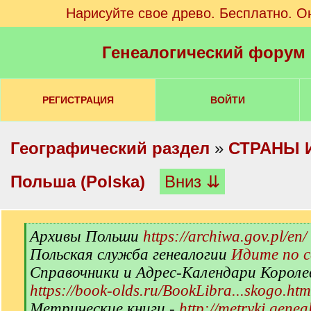
Нарисуйте свое древо. Бесплатно. О
Генеалогический форум
РЕГИСТРАЦИЯ
ВОЙТИ
Географический раздел
»
СТРАНЫ 
Польша (Polska)
Вниз ⇊
[
Архивы Польши
https://archiwa.gov.pl/en/
q
Польская служба генеалогии
Идите по 
]
Справочники и Адрес-Календари Короле
https://book-olds.ru/BookLibra...skogo.htm
Метрические книги -
http://metryki.genea