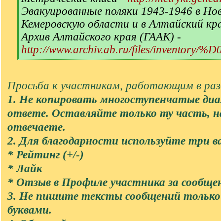
Эвакуированные поляки 1943-1946 в Но
Кемеровскую области и в Алтайский кр
Архив Алтайского края (ГААК) -
http://www.archiv.ab.ru/files/inventory/
[
/
q
Просьба к участникам, работающим в разд
]
1. Не копировать многоступенчатые диа
ответе. Оставляйте только ту часть, 
отвечаете.
2. Для благодарности используйте три в
* Рейтинг (+/-)
* Лайк
* Отзыв в Профиле участника за сообще
3. Не пишите тексты сообщений тольк
буквами.