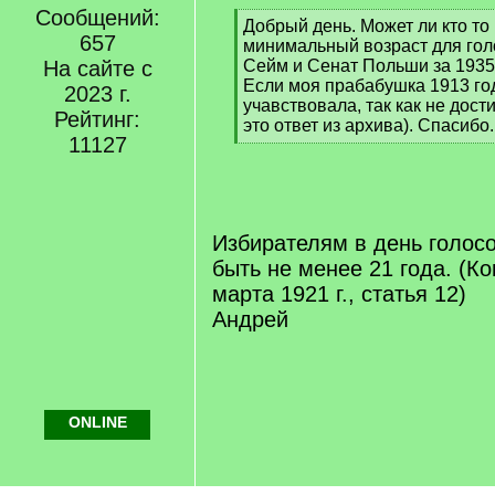
Сообщений:
[
Добрый день. Может ли кто то
657
q
минимальный возраст для гол
]
На сайте с
Сейм и Сенат Польши за 1935
Если моя прабабушка 1913 го
2023 г.
учавствовала, так как не дост
Рейтинг:
это ответ из архива). Спасибо.
11127
[
/
q
]
Избирателям в день голос
быть не менее 21 года. (Ко
марта 1921 г., статья 12)
Андрей
ONLINE