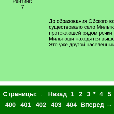
Рейтинг:
/
7
q
]
До образования Обского 
существовало село Мильтю
протекающей рядом речки
Мильтюши находятся выше 
Это уже другой населенный
Страницы:
← Назад
1
2
3
*
4
5
400
401
402
403
404
Вперед →