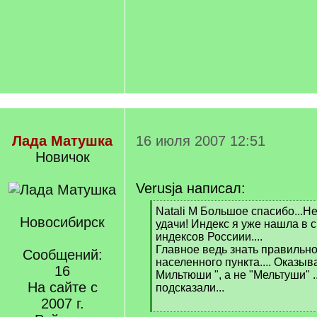
Лада Матушка
16 июля 2007 12:51
Новичок
Verusja написал:
[
Natali M Большое спасибо...Н
Новосибирск
q
удачи! Индекс я уже нашла в 
]
индексов Россиии....
Главное ведь знать правильн
Сообщений:
населенного пункта.... Оказыва
16
Мильтюши ", а не "Мельтуши" ..
На сайте с
подсказали...
2007 г.
[