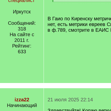
специалист
[
/
Иркутск
q
]
В Гаио по Киренску метрич
Сообщений:
нет, есть метрики евреев С
318
в ф.789, смотрите в ЕАИС 
На сайте с
2011 г.
Рейтинг:
633
izza22
21 июля 2025 22:14
Начинающий
Здравствуйте! Копаю ветку