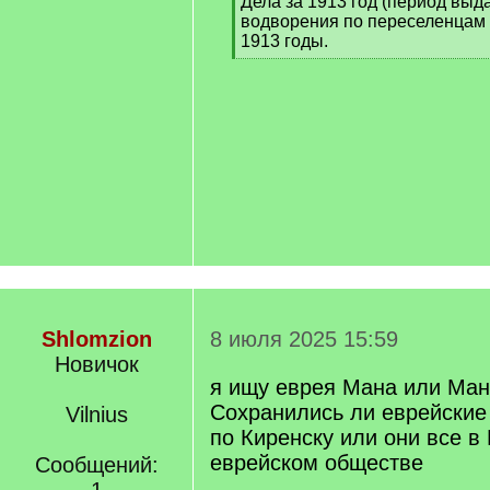
Дела за 1913 год (период выда
водворения по переселенцам 
1913 годы.
[
/
q
]
Shlomzion
8 июля 2025 15:59
Новичок
я ищу еврея Мана или Ман
Сохранились ли еврейские
Vilnius
по Киренску или они все в
еврейском обществе
Сообщений: