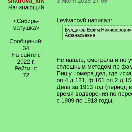
shatrova_krk
3 июля 2025 17:55
Начинающий
Levivanov8 написал:
<Сибирь-
матушка>
[
Булдаков Ефим Никифорович
q
Афанасьевна
]
Сообщений:
[
/
34
q
На сайте с
]
Не нашла, смотрела и по у
2022 г.
сплошным методом по фа
Рейтинг:
Пишу номера дел, где иск
72
оп.4 д.131, ф.161 оп.2 д.15
Дела за 1913 год (период в
время водворения по пере
с 1909 по 1913 годы.