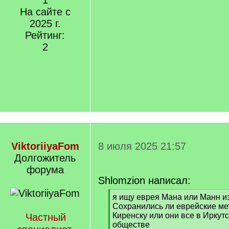
1
На сайте с
2025 г.
Рейтинг:
2
ViktoriiyaFom
8 июля 2025 21:57
Долгожитель
форума
Shlomzion написал:
[
я ищу еврея Мана или Манн и
q
Сохранились ли еврейские ме
]
Киренску или они все в Иркут
Частный
обществе