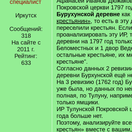
Афанасей Иванов Дюжаков
специалист
Покровской церкви 1797 г
Бурухунской деревне
как
Иркутск
крестьянин»
, то есть в эту
переселили крестьян. Если
Сообщений:
проанализировать эту ИР, 
318
деревни на 1797 год тольк
На сайте с
Беломестных и 1 двор Вед
2011 г.
остальные крестьяне, их м
Рейтинг:
крестьяне".
633
Согласно данных 2 ревизии
деревни Бурхунской ещё н
На 3 ревизию (1762 год) Б
уже была, но данных по ней
полная, по Тулуну, наприм
только ямщики.
ИР Тулунской Покровской 
года больше нет.
Поэтому, анализируйте вс
крестьян» вместе с вашим,