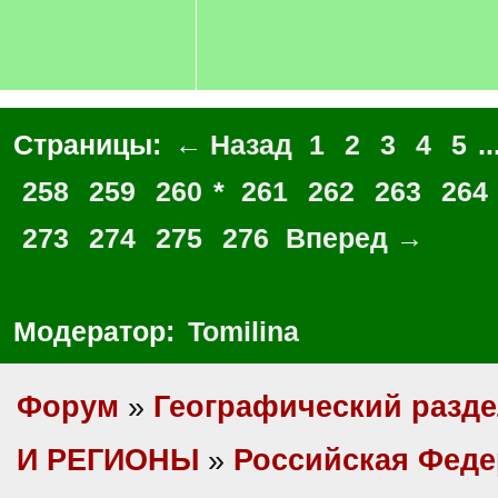
Страницы:
← Назад
1
2
3
4
5
..
258
259
260
*
261
262
263
264
273
274
275
276
Вперед →
Модератор:
Tomilina
Форум
»
Географический разд
И РЕГИОНЫ
»
Российская Фед