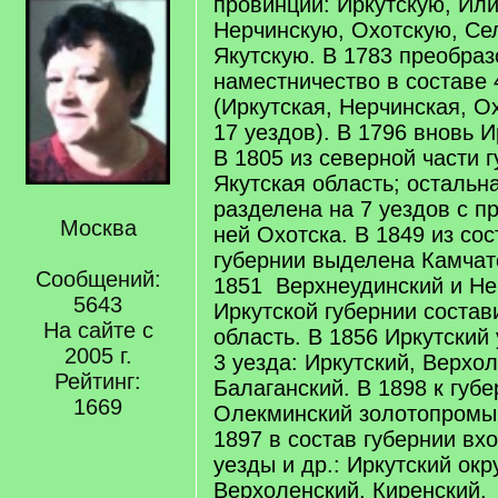
провинций: Иркутскую, Ил
Нерчинскую, Охотскую, Се
Якутскую. В 1783 преобраз
наместничество в составе 
(Иркутская, Нерчинская, О
17 уездов). В 1796 вновь И
В 1805 из северной части 
Якутская область; остальн
разделена на 7 уездов с п
Москва
ней Охотска. В 1849 из со
губернии выделена Камчатс
Сообщений:
1851 Верхнеудинский и Не
5643
Иркутской губернии соста
На сайте с
область. В 1856 Иркутский
2005 г.
3 уезда: Иркутский, Верхо
Рейтинг:
Балаганский. В 1898 к губ
1669
Олекминский золотопромы
1897 в состав губернии в
уезды и др.: Иркутский окр
Верхоленский, Киренский,