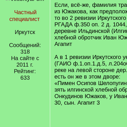
Если, всё-же, фамилия т
из Южакова, как предполо
Частный
то во 2 ревизии Иркутского
специалист
РГАДА ф.350 оп. 2 д. 1044,
деревне Ильдинской (Илги
Иркутск
хлебной обротчик Иван Юж
Агапит
Сообщений:
318
А в 1 ревизии Иркутского у
На сайте с
(ГАИО ф.1.оп.1.д.5, л.204о
2011 г.
реке на левой стороне де
Рейтинг:
есть он же в этом дворе:
633
«Пимен Осипов Шелопугин
зять илгинской хлебной об
Онкудинов Южаков, у Ива
30, сын. Агапит 3