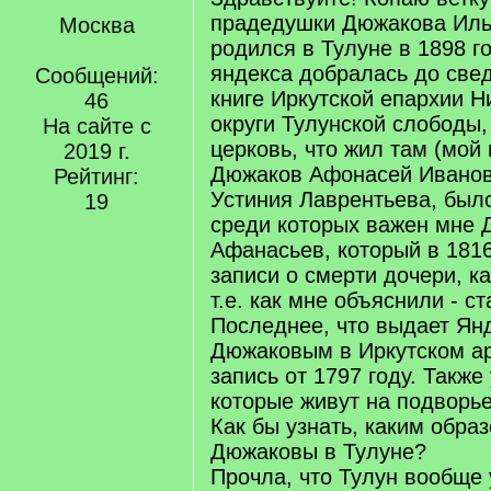
прадедушки Дюжакова Иль
Москва
родился в Тулуне в 1898 г
яндекса добралась до свед
Сообщений:
книге Иркутской епархии 
46
округи Тулунской слободы,
На сайте с
церковь, что жил там (мой
2019 г.
Дюжаков Афонасей Иванов 
Рейтинг:
Устиния Лаврентьева, было
19
среди которых важен мне 
Афанасьев, который в 1816
записи о смерти дочери, к
т.е. как мне объяснили - с
Последнее, что выдает Ян
Дюжаковым в Иркутском арх
запись от 1797 году. Также
которые живут на подворье
Как бы узнать, каким обра
Дюжаковы в Тулуне?
Прочла, что Тулун вообще