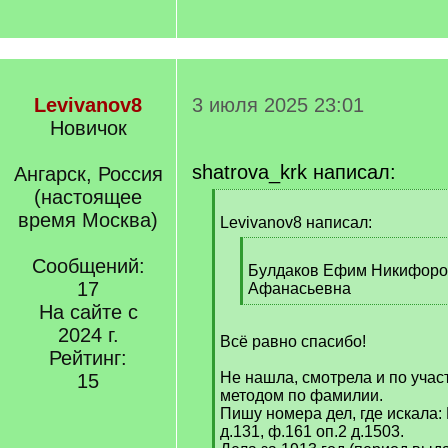
Levivanov8
3 июля 2025 23:01
Новичок
shatrova_krk написал:
Ангарск, Россия
(настоящее
[
время Москва)
q
Levivanov8 написал:
]
[
Сообщений:
q
Булдаков Ефим Никифоро
17
]
Афанасьевна
[
На сайте с
/
2024 г.
Всё равно спасибо!
q
Рейтинг:
]
Не нашла, смотрела и по уча
15
методом по фамилии.
Пишу номера дел, где искала:
д.131, ф.161 оп.2 д.1503.