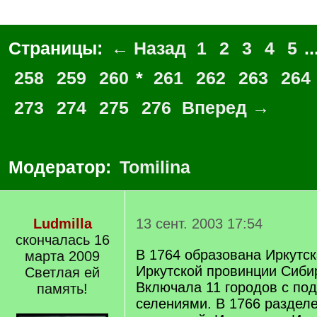
Страницы:
← Назад
1
2
3
4
5
..
258
259
260
*
261
262
263
264
273
274
275
276
Вперед →
Модератор:
Tomilina
Ludmilla
13 сент. 2003 17:54
скончалась 16
В 1764 образована Иркутск
марта 2009
Иркутской провинции Сибир
Светлая ей
Включала 11 городов с по
память!
селениями. В 1766 разделе