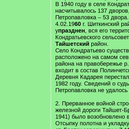
В 1940 году в селе Кондра
насчитывалось 137 дворов
Петропавловка – 53 двора.
4.02.19
60
г. Шиткинский ра
у
празднен
, вся его террито
Кондратьевского сельсовет
Тайшетский
район.
Село Кондратьево существ
расположено на самом сев
района на правобережье р.
входит в состав Полинчетс
Деревня Кадарея перестал
1982 году. Сведений о суд
Петропавловка не удалось 
2. Прерванное войной стро
железной дороги Тайшет-Бр
1941) было возобновлено в
Отсыпку полотна и укладку