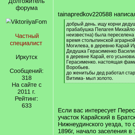
Долгожитель
форума
tainapredkov220588 написа
[
добрый день. ищу корни деду
q
прабабушка Пелагея Михайло
]
неизвестна) была переселена 
Частный
время столыпинской аграрной
специалист
Могилева, в деревню Карай Ир
Дедушка Герасименко Васили
Иркутск
в деревне Карай, его усынов
Герасименко. настоящая фам
Воробьев.
Сообщений:
до женитьбы дед работал стар
318
Витима- мыл золото.
[
На сайте с
/
2011 г.
q
Рейтинг:
]
633
Если вас интересует Пере
участок Карайский в Братс
Нижнеудинского уезда, то 
1896г, начало заселения в 