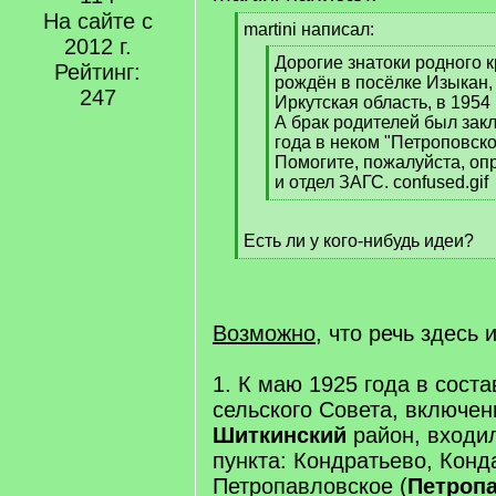
На сайте с
[
martini написал:
2012 г.
q
[
Дорогие знатоки родного 
]
Рейтинг:
q
рождён в посёлке Изыкан,
247
]
Иркутская область, в 1954 
А брак родителей был зак
года в неком "Петроповско
Помогите, пожалуйста, оп
и отдел ЗАГС. confused.gif
[
/
Есть ли у кого-нибудь идеи?
q
[
]
/
q
]
Возможно
, что речь здесь
1. К маю 1925 года в сост
сельского Совета, включен
Шиткинский
район, входи
пункта: Кондратьево, Конд
Петропавловское (
Петроп