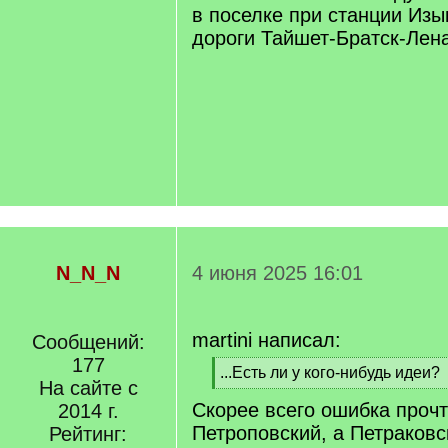
в поселке при станции Изы
дороги Тайшет-Братск-Лена
N_N_N
4 июня 2025 16:01
martini написал:
Сообщений:
177
[
...Есть ли у кого-нибудь идеи?
На сайте с
q
[
Скорее всего ошибка прочт
]
2014 г.
/
q
Петроповский, а Петраковс
Рейтинг:
]