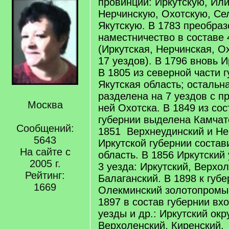
провинций: Иркутскую, Ил
Нерчинскую, Охотскую, Се
Якутскую. В 1783 преобраз
наместничество в составе 
(Иркутская, Нерчинская, О
17 уездов). В 1796 вновь И
В 1805 из северной части 
Якутская область; остальн
разделена на 7 уездов с п
Москва
ней Охотска. В 1849 из со
губернии выделена Камчатс
Сообщений:
1851 Верхнеудинский и Не
5643
Иркутской губернии соста
На сайте с
область. В 1856 Иркутский
2005 г.
3 уезда: Иркутский, Верхо
Рейтинг:
Балаганский. В 1898 к губ
1669
Олекминский золотопромы
1897 в состав губернии в
уезды и др.: Иркутский окр
Верхоленский, Киренский,