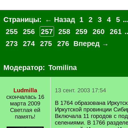
Страницы:
← Назад
1
2
3
4
5
..
255
256
257
258
259
260
261
.
273
274
275
276
Вперед →
Модератор:
Tomilina
Ludmilla
13 сент. 2003 17:54
скончалась 16
В 1764 образована Иркутск
марта 2009
Иркутской провинции Сибир
Светлая ей
Включала 11 городов с по
память!
селениями. В 1766 разделе