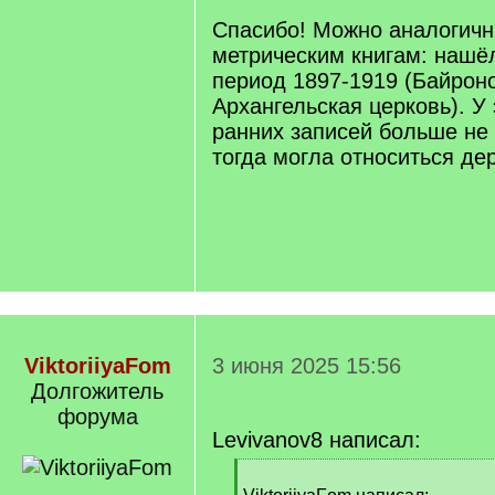
]
Спасибо! Можно аналогичн
метрическим книгам: нашёл
период 1897-1919 (Байрон
Архангельская церковь). У
ранних записей больше не 
тогда могла относиться де
ViktoriiyaFom
3 июня 2025 15:56
Долгожитель
форума
Levivanov8 написал:
[
q