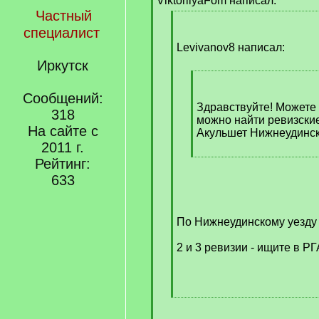
ViktoriiyaFom написал:
]
Частный
[
специалист
q
]
Levivanov8 написал:
Иркутск
[
q
Сообщений:
]
Здравствуйте! Можете 
318
можно найти ревизские
На сайте с
Акульшет Нижнеудинск
2011 г.
[
Рейтинг:
/
633
q
]
По Нижнеудинскому уезду 
2 и 3 ревизии - ищите в Р
[
/