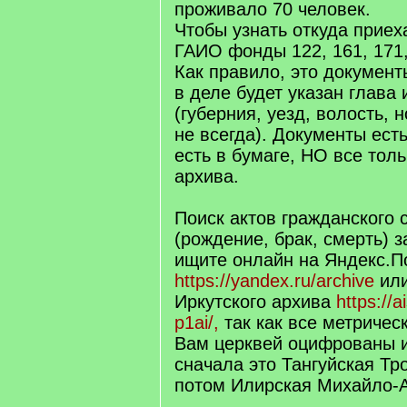
проживало 70 человек.
Чтобы узнать откуда приех
ГАИО фонды 122, 161, 171,
Как правило, это документ
в деле будет указан глава
(губерния, уезд, волость, 
не всегда). Документы ест
есть в бумаге, НО все толь
архива.
Поиск актов гражданского 
(рождение, брак, смерть) з
ищите онлайн на Яндекс.П
https://yandex.ru/archive
или
Иркутского архива
https://a
p1ai/,
так как все метричес
Вам церквей оцифрованы и 
сначала это Тангуйская Тр
потом Илирская Михайло-А