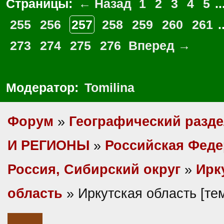
Страницы:
← Назад
1
2
3
4
5
..
255
256
257
258
259
260
261
.
273
274
275
276
Вперед →
Модератор:
Tomilina
Форум
»
Географический разд
И РЕГИОНЫ
»
Российская Фед
Россия, Сибирский округ
»
Ирк
область
» Иркутская область [т