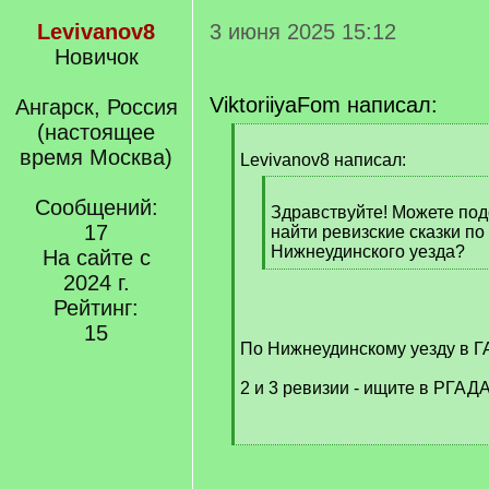
Levivanov8
3 июня 2025 15:12
Новичок
ViktoriiyaFom написал:
Ангарск, Россия
(настоящее
[
время Москва)
q
Levivanov8 написал:
]
[
Сообщений:
q
Здравствуйте! Можете под
17
]
найти ревизские сказки по
Нижнеудинского уезда?
На сайте с
[
2024 г.
/
Рейтинг:
q
15
]
По Нижнеудинскому уезду в Г
2 и 3 ревизии - ищите в РГАДА
[
/
q