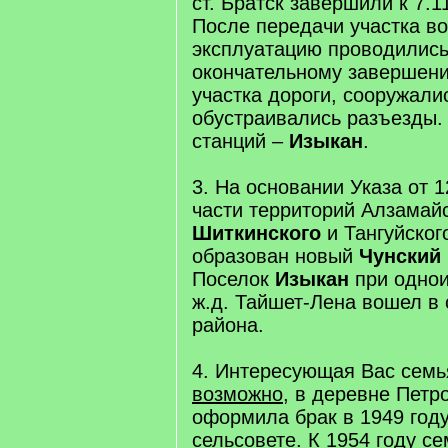
ст. Братск завершили к 7.11
После передачи участка в
эксплуатацию проводились
окончательному завершени
участка дороги, сооружали
обустраивались разъезды.
станций –
Изыкан
.
3. На основании Указа от 1
части территорий Алзамайс
Шиткинского
и Тангуйског
образован новый
Чунский
Поселок
Изыкан
при однои
ж.д. Тайшет-Лена вошел в 
района.
4. Интересующая Вас семь
возможно
, в деревне Петр
оформила брак в 1949 год
сельсовете. К 1954 году с