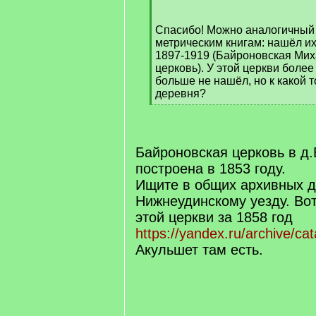
q
]
Спасибо! Можно аналогичный
метрическим книгам: нашёл их
1897-1919 (Байроновская Мих
церковь). У этой церкви боле
больше не нашёл, но к какой т
деревня?
[
/
q
]
Байроновская церковь в д
построена в 1853 году.
Ищите в общих архивных д
Нижнеудинскому уезду. Во
этой церкви за 1858 год
https://yandex.ru/archive/ca
Акульшет там есть.