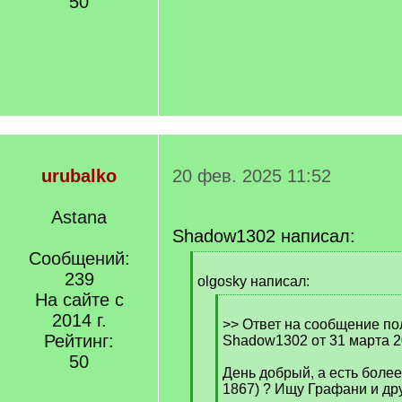
50
urubalko
20 фев. 2025 11:52
Astana
Shadow1302 написал:
Сообщений:
[
239
q
olgosky написал:
]
На сайте с
[
2014 г.
q
>> Ответ на сообщение по
Рейтинг:
]
Shadow1302 от 31 марта 2
50
День добрый, а есть более
1867) ? Ищу Графани и др