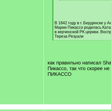
[
/
q
]
В 1842 году в г. Бердянске у 
Марии Пикассо родилась Катар
в керченской РК церкви. Восп
Тереза Резуали
[
/
q
]
как правильно написал Sh
Пикассо, так что скорее н
ПИКАССО