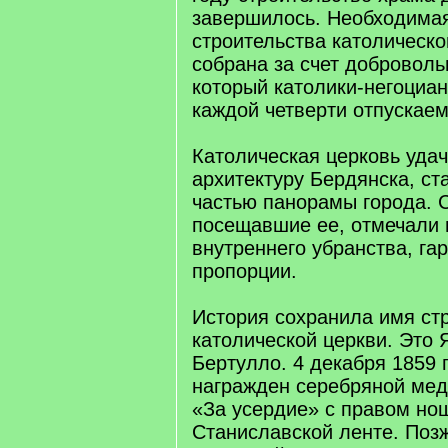
завершилось. Необходима
строительства католическо
собрана за счет доброволь
который католики-негоциа
каждой четверти отпускае
Католическая церковь удач
архитектуру Бердянска, с
частью панорамы города. 
посещавшие ее, отмечали 
внутреннего убранства, г
пропорции.
История сохранила имя ст
католической церкви. Это 
Бертулло. 4 декабря 1859 
награжден серебряной ме
«За усердие» с правом но
Станиславской ленте. Позж