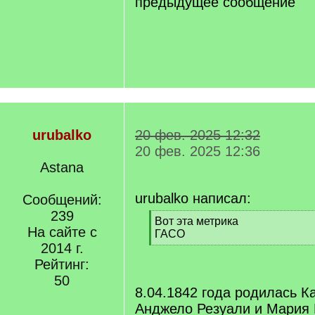
предыдущее сообщение
urubalko
20 фев. 2025 12:32
20 фев. 2025 12:36
Astana
urubalko написал:
Сообщений:
239
[
Вот эта метрика
На сайте с
q
ГАСО
]
2014 г.
[
/
Рейтинг:
q
50
]
8.04.1842 года родилась К
Анджело Резуали и Мари