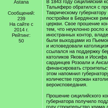
В 1843 году сицилийский к
Astana
Тальяферо обратился с пр
Таврическому губернатору
Сообщений:
постройки в Бердянске ри
239
церкви. Свое прошение ко
На сайте с
тем, что неуклонно росло 
2014 г.
иностранных контор, влад
Рейтинг:
были выходцами из Пьемон
50
и исповедовали католициз
ссылался на поддержку бе
католиков Якова и Иосифа
сардинцев Розоали и Анса
финансировать строительс
этом напомнил губернатор
количестве горожан католи
вероисповедания.
Прошение сицилийского ко
губернатора получило подд
году строительство храма 