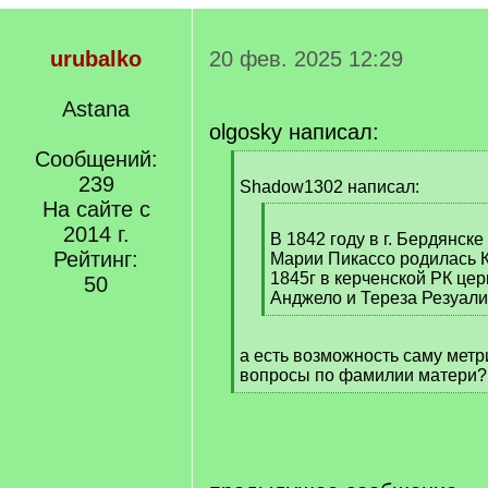
urubalko
20 фев. 2025 12:29
Astana
olgosky написал:
Сообщений:
[
239
q
Shadow1302 написал:
]
На сайте с
[
2014 г.
q
В 1842 году в г. Бердянск
Рейтинг:
]
Марии Пикассо родилась К
1845г в керченской РК цер
50
Анджело и Тереза Резуали
[
/
а есть возможность саму метри
q
вопросы по фамилии матери?
]
[
/
q
]