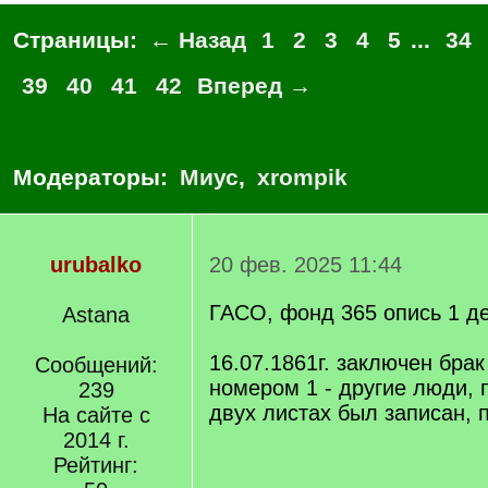
Страницы:
← Назад
1
2
3
4
5
...
34
39
40
41
42
Вперед →
Модераторы:
Миус
,
xrompik
urubalko
20 фев. 2025 11:44
ГАСО, фонд 365 опись 1 д
Astana
16.07.1861г. заключен брак 
Сообщений:
номером 1 - другие люди, 
239
двух листах был записан, 
На сайте с
2014 г.
Рейтинг: