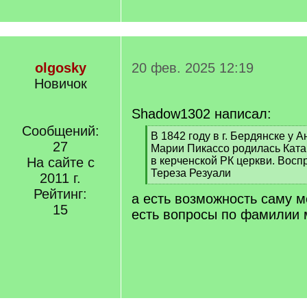
olgosky
20 фев. 2025 12:19
Новичок
Shadow1302 написал:
Сообщений:
[
В 1842 году в г. Бердянске у 
27
q
Марии Пикассо родилась Катар
]
На сайте с
в керченской РК церкви. Восп
Тереза Резуали
2011 г.
[
Рейтинг:
а есть возможность саму м
/
15
q
есть вопросы по фамилии 
]