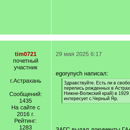
tim0721
29 мая 2025 6:17
почетный
участник
egorynych написал:
г.Астрахань
[
Здравствуйте. Есть ли в своб
q
перепись рожденных в Астраха
]
Сообщений:
Нижне-Волжский край) в 1929 
интересует с.Черный Яр.
1435
[
На сайте с
/
2016 г.
q
]
Рейтинг:
1283
ЗАГС выдал документы ГАА