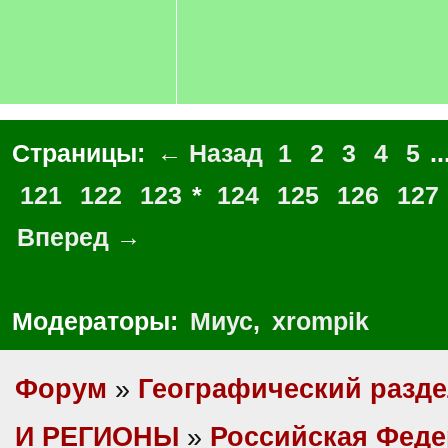
Страницы:
← Назад
1
2
3
4
5
..
121
122
123
*
124
125
126
127
Вперед →
Модераторы:
Миус
,
xrompik
Форум
»
Географический разд
И РЕГИОНЫ
»
Российская Фед