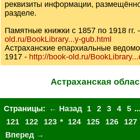
реквизиты информации, размещённо
разделе.
Памятные книжки с 1857 по 1918 гг. 
old.ru/BookLibrary...y-gub.html
Астраханские епархиальные ведомос
1917 -
http://book-old.ru/BookLibrary...
Астраханская облас
Страницы:
← Назад
1
2
3
4
5
..
121
122
123
*
124
125
126
127
Вперед →