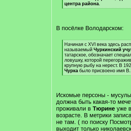
центра района
.
[
/
q
]
В посёлке Володарском:
[
Начиная с XVI века здесь рас
q
называемый
Чуркинский учу
]
татарское, обозначает специа
ловушку, которой перегоражив
крупную рыбу на нерест. В 19
Чурка
было присвоено имя В.
[
/
q
]
Искомые персоны - мусуль
должна быть какая-то мече
проживали в
Тюрине
уже в
возрасте. В метрики запис
не там. ( по поиску Посмо
выходит только николаевс