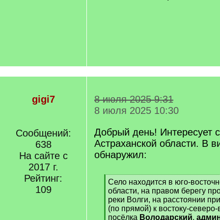
gigi7
8 июля 2025 9:31
8 июля 2025 10:30
Добрый день! Интересует 
Сообщений:
Астраханской области. В 
638
обнаружил:
На сайте с
2017 г.
Рейтинг:
[
Село находится в юго-восточн
109
q
области, на правом берегу пр
]
реки Волги, на расстоянии п
(по прямой) к востоку-северо-
посёлка
Володарский
,
админ