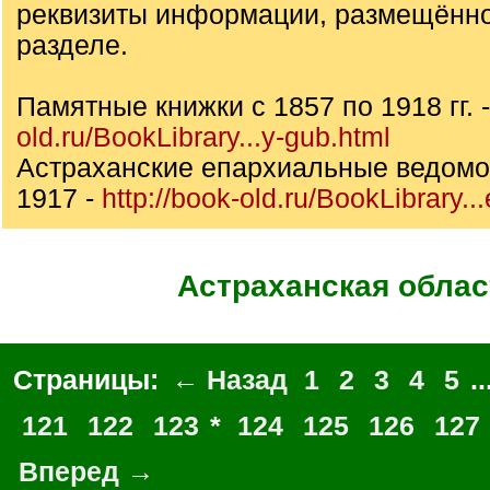
реквизиты информации, размещённо
разделе.
Памятные книжки с 1857 по 1918 гг. 
old.ru/BookLibrary...y-gub.html
Астраханские епархиальные ведомос
1917 -
http://book-old.ru/BookLibrary...
Астраханская облас
Страницы:
← Назад
1
2
3
4
5
..
121
122
123
*
124
125
126
127
Вперед →