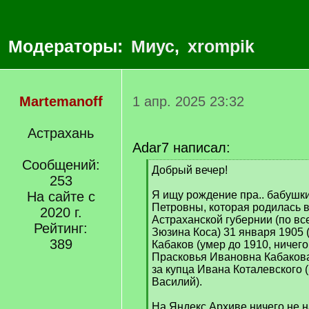
Модераторы:
Миус
,
xrompik
Martemanoff
1 апр. 2025 23:32
Астрахань
Adar7 написал:
Сообщений:
[
Добрый вечер!
253
q
]
На сайте с
Я ищу рождение пра.. бабушк
Петровны, которая родилась 
2020 г.
Астраханской губернии (по вс
Рейтинг:
Зюзина Коса) 31 января 1905 (
389
Кабаков (умер до 1910, ничего
Прасковья Ивановна Кабаков
за купца Ивана Коталевского 
Василий).
На Яндекс Архиве ничего не 