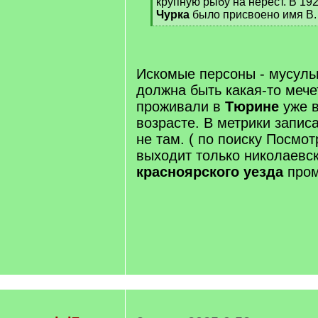
крупную рыбу на нерест. В 19
Чурка
было присвоено имя В.
[
/
q
]
Искомые персоны - мусуль
должна быть какая-то мече
проживали в
Тюрине
уже в
возрасте. В метрики запис
не там. ( по поиску Посмо
выходит только николаевс
красноярского уезда
пром