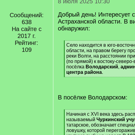
8 июля 2025 10:30
Добрый день! Интересует 
Сообщений:
Астраханской области. В 
638
обнаружил:
На сайте с
2017 г.
Рейтинг:
[
Село находится в юго-восточн
109
q
области, на правом берегу пр
]
реки Волги, на расстоянии п
(по прямой) к востоку-северо-
посёлка
Володарский
,
админ
центра района
.
[
/
q
]
В посёлке Володарском:
[
Начиная с XVI века здесь рас
q
называемый
Чуркинский учу
]
татарское, обозначает специа
ловушку, которой перегоражив