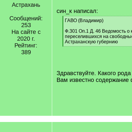
Астрахань
син_к написал:
Сообщений:
[
ГАВО (Владимир)
253
q
]
На сайте с
Ф.301 Оп.1 Д. 46 Ведомость о 
переселившихся на свободны
2020 г.
Астраханскую губернию
Рейтинг:
[
389
/
q
]
Здравствуйте. Какого род
Вам известно содержание