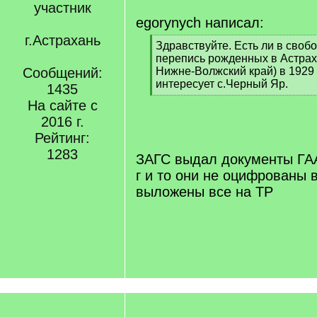
участник
egorynych написал:
г.Астрахань
[
Здравствуйте. Есть ли в своб
q
перепись рожденных в Астраха
]
Сообщений:
Нижне-Волжский край) в 1929 
интересует с.Черный Яр.
1435
[
На сайте с
/
2016 г.
q
]
Рейтинг:
1283
ЗАГС выдал документы ГАА
г и то они не оцифрованы 
выложены все на ТР