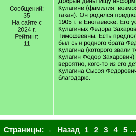
Добрый день! Ищу информ
Кулагине (фамилия, возмо
Сообщений:
такая). Он родился предп
35
1905 г. в Енотаевске. Его 
На сайте с
Кулагиных Федора Захаро
2024 г.
Тимофеевны. Есть предпол
Рейтинг:
был сын родного брата Фе
11
Кулагина (которого звали т
Кулагин Федор Захарович) 
вероятно, кого-то из его де
Кулагина Сысоя Федорович
благодарю.
Страницы:
← Назад
1
2
3
4
5
..