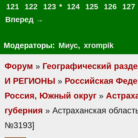
121
122
123
*
124
125
126
127
Вперед →
Модераторы:
Миус
,
xrompik
Форум
»
Географический разд
И РЕГИОНЫ
»
Российская Фед
Россия, Южный округ
»
Астрах
губерния
» Астраханская область
№3193]