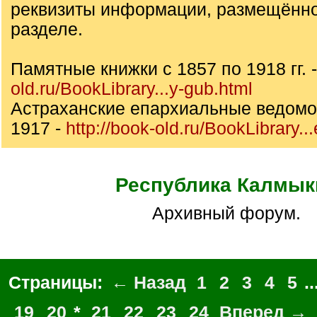
реквизиты информации, размещённо
разделе.
Памятные книжки с 1857 по 1918 гг. 
old.ru/BookLibrary...y-gub.html
Астраханские епархиальные ведомос
1917 -
http://book-old.ru/BookLibrary...
Республика Калмык
Архивный форум.
Страницы:
← Назад
1
2
3
4
5
..
19
20
*
21
22
23
24
Вперед →