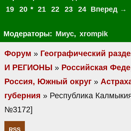
19
20
*
21
22
23
24
Вперед →
Модераторы:
Миус
,
xrompik
Форум
»
Географический разд
И РЕГИОНЫ
»
Российская Фед
Россия, Южный округ
»
Астрах
губерния
» Республика Калмыкия
№3172]
RSS