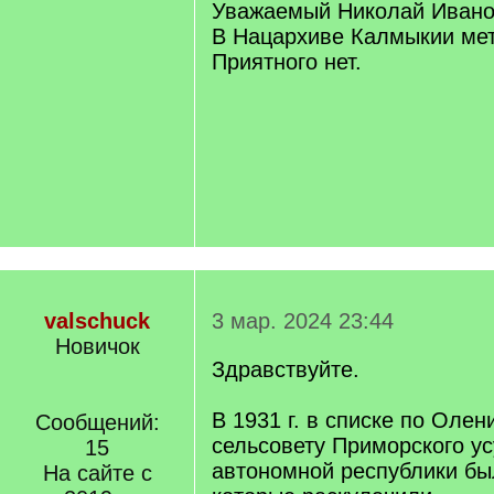
q
Уважаемый Николай Ивано
]
В Нацархиве Калмыкии метр
Приятного нет.
valschuck
3 мар. 2024 23:44
Новичок
Здравствуйте.
В 1931 г. в списке по Оле
Сообщений:
сельсовету Приморского у
15
автономной республики был
На сайте с