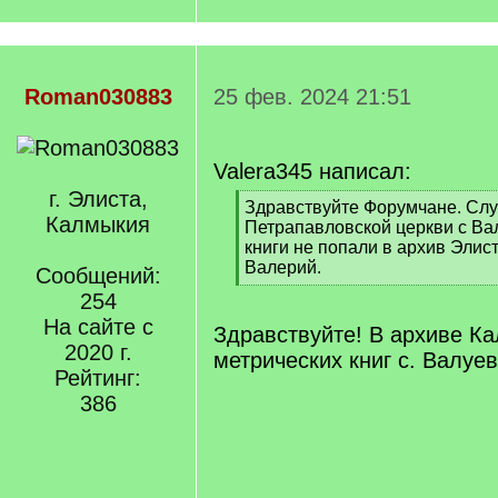
Roman030883
25 фев. 2024 21:51
Valera345 написал:
г. Элиста,
[
Здравствуйте Форумчане. Слу
Калмыкия
q
Петрапавловской церкви с Ва
]
книги не попали в архив Элис
Валерий.
Сообщений:
[
254
/
На сайте с
q
Здравствуйте! В архиве К
]
2020 г.
метрических книг с. Валуев
Рейтинг:
386