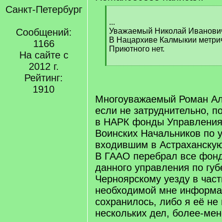
Санкт-Петербург
[
q
...
]
Сообщений:
Уважаемый Николай Иванови
В Нацархиве Калмыкии метриче
1166
Приютного нет.
На сайте с
2012 г.
[
/
Рейтинг:
q
1910
]
Многоуважаемый Роман Але
если не затруднительно, п
в НАРК фонды Управления
Воинских Начальников по 
входившим в Астраханску
В ГААО перебрал все фон
данного управления по губ
Черноярскому уезду в част
необходимой мне информа
сохранилось, либо я её не
нескольких дел, более-ме