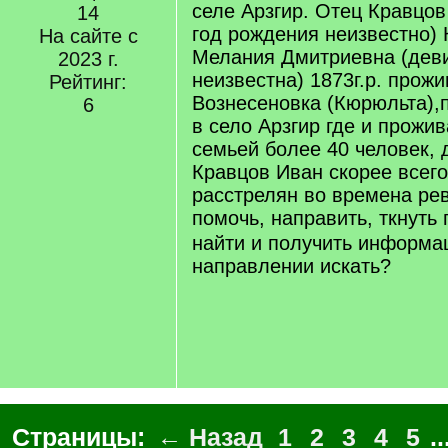
селе Арзгир. Отец Кравцов
14
год рождения неизвестно) 
На сайте с
Мелания Дмитриевна (дев
2023 г.
неизвестна) 1873г.р. прожи
Рейтинг:
Вознесеновка (Кюрюльта),
6
в село Арзгир где и прожи
семьей более 40 человек, 
Кравцов Иван скорее всего
расстрелян во времена ре
помочь, направить, ткнуть
найти и получить информа
направлении искать?
Страницы:
← Назад
1
2
3
4
5
..