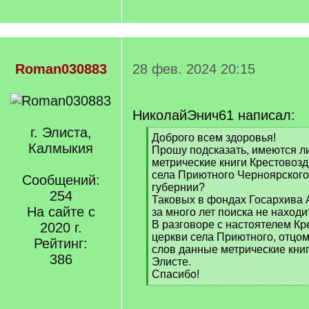
Roman030883
28 фев. 2024 20:15
НиколайЭнич61 написал:
г. Элиста,
[
Доброго всем здоровья!
Калмыкия
q
Прошу подсказать, имеются л
]
метрические книги Крестовоз
села Приютного Черноярского
Сообщений:
губернии?
254
Таковых в фондах Госархива 
На сайте с
за много лет поиска не находи
В разговоре с настоятелем К
2020 г.
церкви села Приютного, отцом
Рейтинг:
слов данные метрические книг
386
Элисте.
Спасибо!
[
/