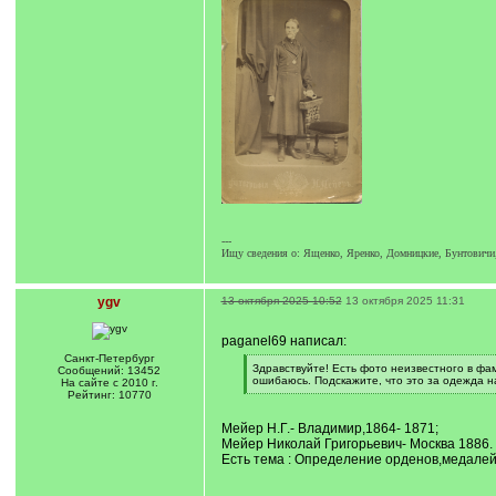
---
Ищу сведения о: Ященко, Яренко, Домницкие, Бунтовичи,(
ygv
13 октября 2025 10:52
13 октября 2025 11:31
paganel69 написал:
Санкт-Петербург
[
Здравствуйте! Есть фото неизвестного в фам
Сообщений: 13452
q
ошибаюсь. Подскажите, что это за одежда н
На сайте с 2010 г.
]
[
Рейтинг: 10770
/
q
Мейер Н.Г.- Владимир,1864- 1871;
]
Мейер Николай Григорьевич- Москва 1886.
Есть тема : Определение орденов,медалей