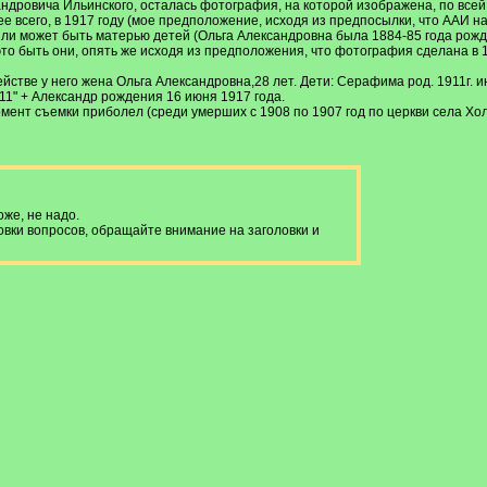
андровича Ильинского, осталась фотография, на которой изображена, по все
ее всего, в 1917 году (мое предположение, исходя из предпосылки, что ААИ н
ли может быть матерью детей (Ольга Александровна была 1884-85 года рожден
это быть они, опять же исходя из предположения, что фотография сделана в 1
стве у него жена Ольга Александровна,28 лет. Дети: Серафима род. 1911г. июля
т. 11" + Александр рождения 16 июня 1917 года.
момент съемки приболел (среди умерших с 1908 по 1907 год по церкви села Хо
оже, не надо.
ки вопросов, обращайте внимание на заголовки и