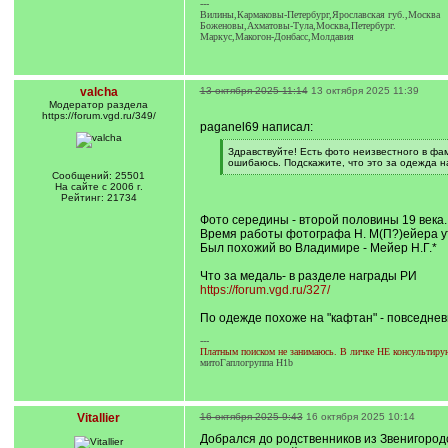
---
Вилины,Кармаковы-Петербург,Ярославская губ.,Москва
Боженовы,Ахматовы-Тула,Москва,Петербург.
Маркус,Макогон-Донбасс,Молдавия
valcha
13 октября 2025 11:14
13 октября 2025 11:39
Модератор раздела
https://forum.vgd.ru/349/
paganel69 написал:
[
Здравствуйте! Есть фото неизвестного в фам
q
ошибаюсь. Подскажите, что это за одежда н
]
[
Сообщений: 25501
/
На сайте с 2006 г.
q
Рейтинг: 21734
]
Фото середины - второй половины 19 века.
Время работы фотографа Н. М(П?)ейера уто
Был похожий во Владимире - Мейер Н.Г.*
Что за медаль- в разделе награды РИ
https://forum.vgd.ru/327/
По одежде похоже на "кафтан" - повседнев
---
Платным поиском не занимаюсь. В личке НЕ консультирую.
митоГаплогруппа H1b
Vitallier
16 октября 2025 9:43
16 октября 2025 10:14
Добрался до родственников из Звенигородс