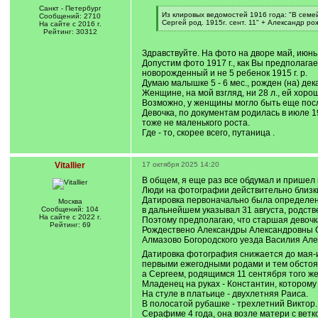
Санкт - Петербург
[
Из клировых ведомостей 1916 года: "В семейс
Сообщений: 2710
q
Сергей род. 1915г. сент. 11" + Александр р
На сайте с 2016 г.
]
[
Рейтинг: 30312
/
q
Здравствуйте. На фото на дворе май, июнь. 
]
Допустим фото 1917 г., как Вы предполага
новорожденный и не 5 ребенок 1915 г. р.
Думаю малышке 5 - 6 мес., рожден (на) дека
Женщине, на мой взгляд, ни 28 л., ей хорош
Возможно, у женщины могло быть еще посл
Девочка, по документам родилась в июле 19
тоже не маленького роста.
Где - то, скорее всего, путаница .
Vitallier
17 октября 2025 14:20
В общем, я еще раз все обдумал и пришел 
Люди на фотографии действительно близкие
Датировка первоначально была определена 
Москва
Сообщений: 104
в дальнейшем указывал 31 августа, родст
На сайте с 2022 г.
Поэтому предполагаю, что старшая девочк
Рейтинг: 69
Рождествено Александры Александровны Со
Алмазово Богородского уезда Василия Алек
Датировка фотография снижается до мая-
первыми ежегодными родами и тем обстояте
а Сергеем, родящимся 11 сентября того же
Младенец на руках - Константин, которому 
На стуле в платьице - двухлетняя Раиса.
В полосатой рубашке - трехлетний Виктор.
Серафиме 4 года, она возле матери с ветко