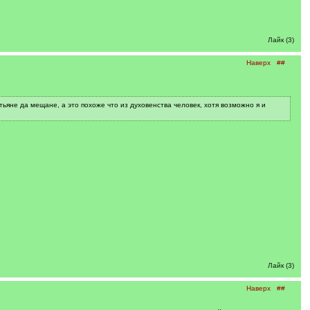
Лайк (3)
Наверх
##
ьяне да мещане, а это похоже что из духовенства человек, хотя возможно я и
Лайк (3)
Наверх
##