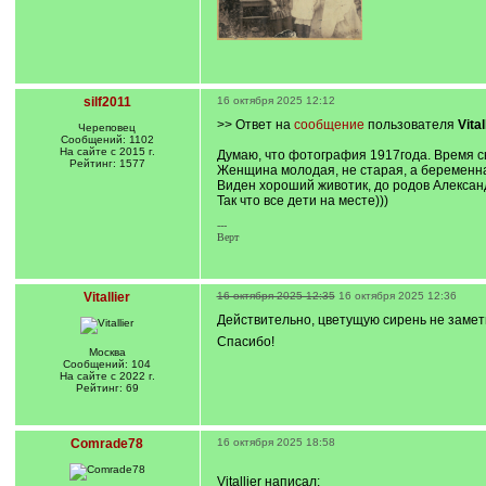
silf2011
16 октября 2025 12:12
>> Ответ на
сообщение
пользователя
Vital
Череповец
Сообщений: 1102
На сайте с 2015 г.
Думаю, что фотография 1917года. Время сье
Рейтинг: 1577
Женщина молодая, не старая, а беременная
Виден хороший животик, до родов Александ
Так что все дети на месте)))
---
Верт
Vitallier
16 октября 2025 12:35
16 октября 2025 12:36
Действительно, цветущую сирень не заметил
Спасибо!
Москва
Сообщений: 104
На сайте с 2022 г.
Рейтинг: 69
Comrade78
16 октября 2025 18:58
Vitallier написал: