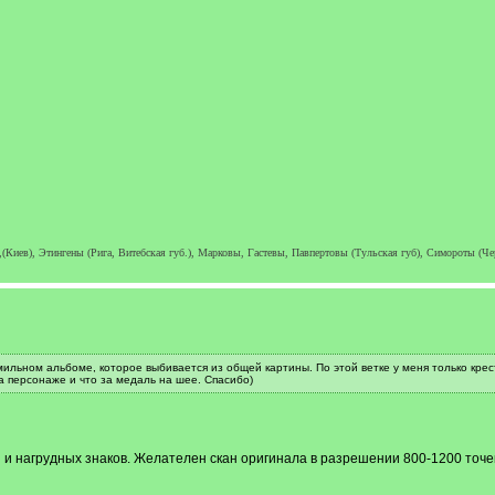
Киев), Этингены (Рига, Витебская губ.), Марковы, Гастевы, Павпертовы (Тульская губ), Симороты (Чер
ильном альбоме, которое выбивается из общей картины. По этой ветке у меня только крест
а персонаже и что за медаль на шее. Спасибо)
 и нагрудных знаков. Желателен скан оригинала в разрешении 800-1200 точе