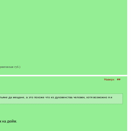
ниговская губ.)
Наверх
##
ьяне да мещане, а это похоже что из духовенства человек, хотя возможно я и
к на дюйм.