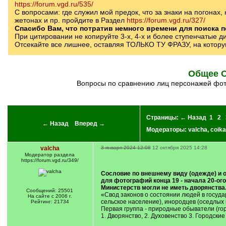
https://forum.vgd.ru/535/
С вопросами: где служил мой предок, что за знаки на погонах,
жетонах и пр. пройдите в Раздел
https://forum.vgd.ru/327/
Спасибо Вам, что потратив немного времени для поиска 
При цитировании не копируйте 3-х, 4-х и более ступенчатые д
Отсекайте все лишнее, оставляя ТОЛЬКО ТУ ФРАЗУ, на котору
Общее 
Вопросы по сравнению лиц персонажей фот
Страницы:
← Назад
1
2
← Назад
Вперед →
Модераторы:
valcha
,
coika
valcha
3 января 2024 12:08
12 октября 2025 14:28
Модератор раздела
https://forum.vgd.ru/349/
Сословие по внешнему виду (одежде) и 
для фотографий конца 19 - начала 20-ог
Министерств могли не иметь дворянства
Сообщений: 25501
«Свод законов о состоянии людей в госуда
На сайте с 2006 г.
сельское население), инородцев (оседлых 
Рейтинг: 21734
Первая группа - природные обыватели (го
1. Дворянство, 2. Духовенство 3. Городски