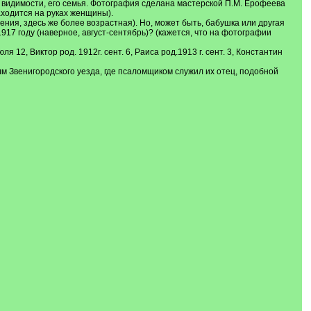
й видимости, его семья. Фотография сделана мастерской П.М. Ерофеева
аходится на руках женщины).
ия, здесь же более возрастная). Но, может быть, бабушка или другая
917 году (наверное, август-сентябрь)? (кажется, что на фотографии
 12, Виктор род. 1912г. сент. 6, Раиса род.1913 г. сент. 3, Константин
лм Звенигородского уезда, где псаломщиком служил их отец, подобной