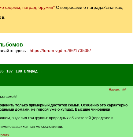
е формы, наград, оружия"
С вопросами о наградах\значках,
ов.
льбомов
авайте здесь -
https://forum.vgd.ru/86/173535/
86
187
188
Вперед →
Наверх
##
сонажей!
ценить только примерный достаток семьи. Особенно это характерно
ходными домами, не говоря уже о купцах. Высшие чиновники
аконом, выделил три группы: природных обывателей (городское и
, именовавшихся так же сословиями:
томах