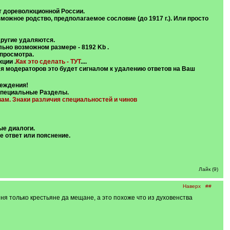
т дореволюционной России.
можное родство, предполагаемое сословие (до 1917 г.).
Или просто
 и другие удаляются.
льно возможном размере - 8192 Kb .
просмотра.
ции .
Как это сделать - ТУТ
....
я модераторов это будет
сигналом к удалению ответов на Ваш
реждения!
пециальные Разделы.
ам. Знаки различия специальностей и чинов
ые диалоги.
е ответ или пояснение.
Лайк (9)
Наверх
##
ня только крестьяне да мещане, а это похоже что из духовенства