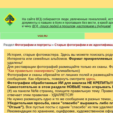
На сайте ВГД собираются люди, увлеченные генеалогией, исто
документы о павших в боях и пропавших без вести, в какой а
и чину.
ВГД - поиск людей в прошлом, настоящем и будущем!
VGD.RU
Раздел
Фотографии и портреты
»
Старые фотографии и их идентифика
История, старые фотомастера. Здесь вы можете поискать род
Интернета или семейных альбомов.
Формат прикрепляемых 
удалены!
Для реставрации фотографий размещайте только их сканы. Фот
"Как правильно сканировать"
(кликабельно)
Фотографии и сканы обрезайте от лишних полей и размещайте
сообщение. Как обрезать, повернуть смотрите
здесь
.
Фотографии обработанные ИИ для анализа НЕ КРЕПИТЬ!!
Самостоятельно в этом разделе НОВЫЕ темы открывать
(#) на панели №№ страниц, поищите правильную тему. Правила
отвечает этим правилам - УДАЛЯЕТСЯ!
Не нужно размещать одно и то же сообщение в разных темах, 
Убедительная просьба, свои "спасибо" выражать либо пл
"Отзыв").
Все пустые посты с одним "спасибо" из тем удаляю
Рекомендации по хранению, оцифровке, художественном офор