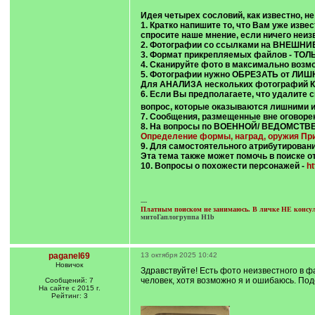
Идея четырех сословий, как известно, н
1.
Кратко
напишите то, что Вам уже извес
спросите наше мнение, если ничего неиз
2. Фотографии со ссылками на ВНЕШНИЕ
3. Формат прикрепляемых файлов - ТОЛЬКО 
4.
Сканируйте фото в максимально возм
5. Фотографии нужно ОБРЕЗАТЬ от ЛИ
Для АНАЛИЗА нескольких фотографий КР
6. Если Вы предполагаете, что удалите 
вопрос
, которые оказываются лишними и 
7. Сообщения, размещенные вне оговоре
8. На вопросы по ВОЕННОЙ/ ВЕДОМСТВЕ
Определение формы, наград, оружия При
9. Для самостоятельного атрибутирован
Эта тема также может помочь в поиске о
10. Вопросы о похожести персонажей -
ht
---
Платным поиском не занимаюсь. В личке НЕ консульт
митоГаплогруппа H1b
paganel69
13 октября 2025 10:42
Новичок
Здравствуйте! Есть фото неизвестного в ф
человек, хотя возможно я и ошибаюсь. Под
Сообщений: 7
На сайте с 2015 г.
Рейтинг: 3