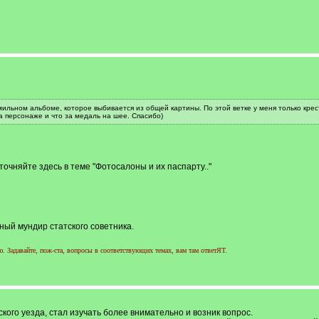
ильном альбоме, которое выбивается из общей картины. По этой ветке у меня только крест
а персонаже и что за медаль на шее. Спасибо)
чняйте здесь в теме "Фотосалоны и их паспарту.."
ный мундир статского советника.
 Задавайте, пож-ста, вопросы в соответствующих темах, вам там ответЯТ.
кого уезда, стал изучать более внимательно и возник вопрос.