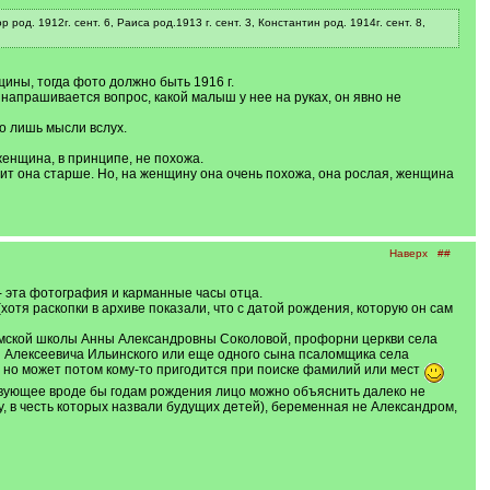
д. 1912г. сент. 6, Раиса род.1913 г. сент. 3, Константин род. 1914г. сент. 8,
нщины, тогда фото должно быть 1916 г.
 напрашивается вопрос, какой малыш у нее на руках, он явно не
го лишь мысли вслух.
енщина, в принципе, не похожа.
лядит она старше. Но, на женщину она очень похожа, она рослая, женщина
Наверх
##
 - эта фотография и карманные часы отца.
хотя раскопки в архиве показали, что с датой рождения, которую он сам
земской школы Анны Александровны Соколовой, профорни церкви села
 Алексеевича Ильинского или еще одного сына псаломщика села
, но может потом кому-то пригодится при поиске фамилий или мест
вующее вроде бы годам рождения лицо можно объяснить далеко не
, в честь которых назвали будущих детей), беременная не Александром,