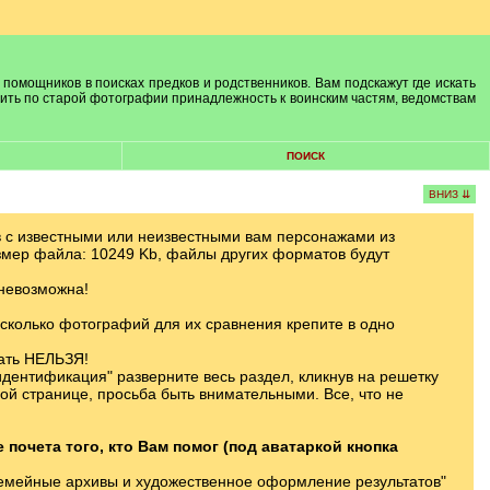
 помощников в поисках предков и родственников. Вам подскажут где искать
лить по старой фотографии принадлежность к воинским частям, ведомствам
ПОИСК
ВНИЗ ⇊
в с известными или неизвестными вам персонажами из
змер файла: 10249 Kb, файлы других форматов будут
 невозможна!
сколько фотографий для их сравнения крепите в одно
вать НЕЛЬЗЯ!
дентификация" разверните весь раздел, кликнув на решетку
й странице, просьба быть внимательными. Все, что не
очета того, кто Вам помог (под аватаркой кнопка
емейные архивы и художественное оформление результатов"