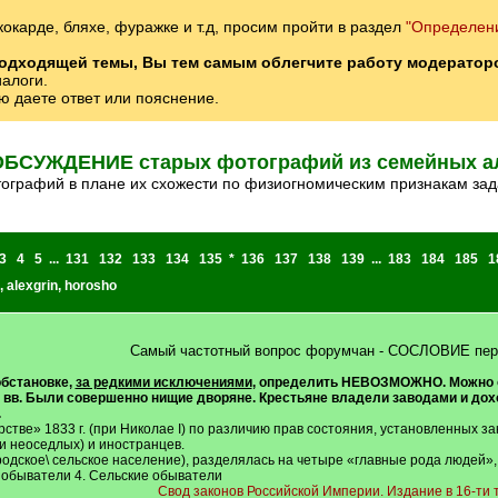
 кокарде, бляхе, фуражке и т.д, просим пройти в раздел
"Определени
подходящей темы, Вы тем самым облегчите работу модератор
иалоги.
ю даете ответ или пояснение.
ОБСУЖДЕНИЕ старых фотографий из семейных а
ографий в плане их схожести по физиогномическим признакам зад
3
4
5
...
131
132
133
134
135
*
136
137
138
139
...
183
184
185
1
,
alexgrin
,
horosho
Самый частотный вопрос форумчан - СОСЛОВИЕ пер
обстановке,
за редкими исключениями
, определить НЕВОЗМОЖНО. Можно о
о вв. Были совершенно нищие дворяне. Крестьяне владели заводами и до
.
рстве» 1833 г. (при Николае I) по различию прав состояния, установленных з
и неоседлых) и иностранцев.
родское\ сельское население), разделялась на четыре «главные рода людей»
е обыватели 4. Сельские обыватели
Свод законов Российской Империи. Издание в 16-ти 