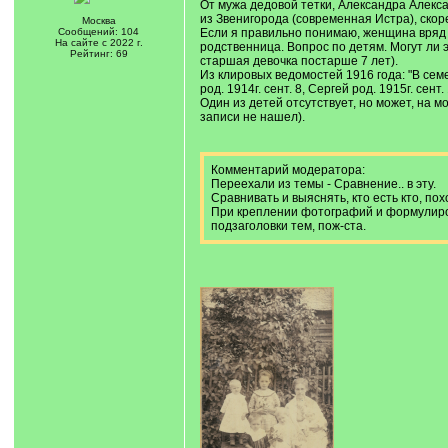
От мужа дедовой тетки, Александра Алекс
из Звенигорода (современная Истра), скор
Москва
Сообщений: 104
Если я правильно понимаю, женщина вряд 
На сайте с 2022 г.
родственница. Вопрос по детям. Могут ли 
Рейтинг: 69
старшая девочка постарше 7 лет).
Из клировых ведомостей 1916 года: "В семей
род. 1914г. сент. 8, Сергей род. 1915г. сен
Один из детей отсутствует, но может, на 
записи не нашел).
Комментарий модератора:
Переехали из темы - Сравнение.. в эту.
Сравнивать и выяснять, кто есть кто, пох
При креплении фотографий и формулиров
подзаголовки тем, пож-ста.