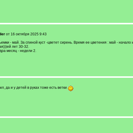
lier
от 16 октября 2025 9:43
мки - май. За спиной куст -цветет сирень. Время ее цветения : май - начало 
)))ей лет 30-32.
ра месяц - недели 2.
, да и у детей в руках тоже есть ветки