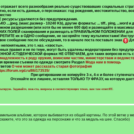
е отражает всего разнообразия
реально существовавших социальных стра
тно, если есть данные, о персонажах: год рождения, местожительство, воз
вестно
 ресурсы удаляются без предупреждения.
....jpeg, (
макс.размер - 10240 Kb
), другие форматы: ... tiff.. ping, ...word
ожном разрешении (
или хотя бы не менее 600 dpi
) и размещайте в максима
ШНИХ ПОЛЕЙ сканирования и размещать в ПРАВИЛЬНОМ ПОЛОЖЕНИИ для 
ЕПИТЕ их в ОДНО сообщение, не засоряйте тему мультипостами! Инструк
свое сообщение после обсуждения, то в начале поста поставьте знак
Дл
непонятными, это т. наз. «хвосты».
нных правил и не по теме, могут быть удалены модераторами
без предуп
ННОЙ /СТУДЕНЧЕСКОЙ формах НЕ ОТВЕЧАЕМ, для таких вопросов есть с
надлежность к роду оружия, воинским частям, министерствам и ведомств
ия времени съемки по одежде смотрите Раздел
Мода нам в помощь
тветов
О чем может рассказать старая фотография
tps://forum.vgd.ru/86/173535/
При цитировании не копируйте 3-х, 4-х и более ступенчат
Отсекайте все лишнее, оставляя ТОЛЬКО ТУ ФРАЗУ, на которую дает
ирую. Задавайте, пож-ста, вопросы в соответствующих темах, вам там ответЯТ.
амильном альбоме, которое выбивается из общей картины. По этой ветке у ме
скажите, что это за одежда на персонаже и что за медаль на шее. Спасибо)