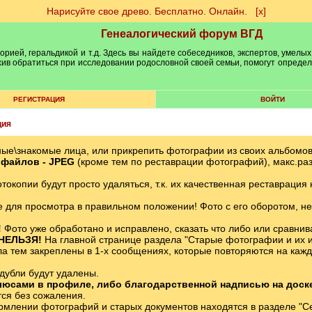
Нарисуйте свое древо. Бесплатно. Онлайн.
[х]
Генеалогический форум ВГД
рией, геральдикой и т.д. Здесь вы найдете собеседников, экспертов, умелых
рхив обратиться при исследовании родословной своей семьи, помогут опреде
РЕГИСТРАЦИЯ
ВОЙТИ
ция
ные\знакомые лица, или прикрепить фотографии из своих альбомо
файлов - JPЕG
(кроме тем по реставрации фотографий), макс.ра
окопии будут просто удаляться, т.к. их качественная реставрация
 для просмотра в правильном положении! Фото с его оборотом, не
!
Фото уже обработано и исправлено, сказать что либо или сравни
 НЕЛЬЗЯ!
На главной странице раздела "Старые фотографии и их и
 тем закреплены в 1-х сообщениях, которые повторяются на каждо
дубли будут удалены.
юсами в профиле, либо благодарственной надписью на доске п
тся без сожаления.
млении фотографий и старых документов находятся в разделе "С