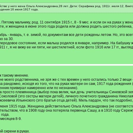
тве у него жена Ольга Александровна,28 лет. Дети: Серафима род. 1911г. июля 12, Виктор ро
ождения 16 июня 1917 года.
Пятому мальчику, род. 11 сентября 1915 г., 8 - 9 мес. и если он на руках у же
ете, и женщина в июне этого года родила или должна родить шестого ребенка,
брь - январь, т. е. зимой, по документам все дети рождены летом. Но, это все
о за 30.
еродовое состояние, если малыш родился в январе, например. На бабушку ж
11 г., я не вижу ее ни пяти, ни шестилетней, если фото 1916 или 17 гг., выг
к такому мнению.
 моего родственника, не зря же с тех времен у него остались только 2 вещи
рандомно, исходя из того, что на руках матери он сам, 1917 года рождения (
венник привирал намеренно или по незнанию).
а просто племянница (выбор пока велик, чья дочь: учительницы Синевской 
коловой (это сестры матери детей), личного почетного гражданина Николая
сеевича Ильинского (это братья отца детей). Миль пардон, что так подробно
июня 1915 года. Женщина действительно Ольга Александровна (не соответст
льством, что в 1908 году она потеряла первенца Сашу, а в 1910 году Сережу
 года.
месяцев 8-9.
й сирени в руках.