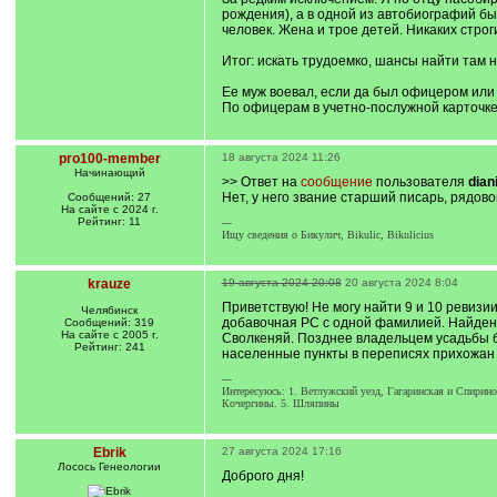
рождения), а в одной из автобиографий б
человек. Жена и трое детей. Никаких стро
Итог: искать трудоемко, шансы найти там 
Ее муж воевал, если да был офицером ил
По офицерам в учетно-послужной карточке
pro100-member
18 августа 2024 11:26
Начинающий
>> Ответ на
сообщение
пользователя
dian
Нет, у него звание старший писарь, рядово
Сообщений: 27
На сайте с 2024 г.
Рейтинг: 11
---
Ищу сведения о Бикулич, Bikulic, Bikulicius
krauze
19 августа 2024 20:08
20 августа 2024 8:04
Приветствую! Не могу найти 9 и 10 ревизи
Челябинск
добавочная РС с одной фамилией. Найдены 
Сообщений: 319
На сайте с 2005 г.
Сволкеняй. Позднее владельцем усадьбы бы
Рейтинг: 241
населенные пункты в переписях прихожан и
---
Интересуюсь: 1. Ветлужский уезд, Гагаринская и Спирин
Кочергины. 5. Шляпины
Ebrik
27 августа 2024 17:16
Лосось Генеологии
Доброго дня!