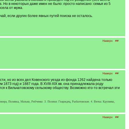
 Но в некоторых даже имен не было: просто написано: семья из 5
села от мужа.
ай, если других более явных путей поиска не осталось.
Наверх
##
Наверх
##
сти, но из всех дел Ковенского уезда из фонда 1262 найдена только
873 год) и 1887 года. В XVIII-XIX вв. она принадлежала роду
ся к Вильчатовскому сельскому обществу. Возможно кто-то встречал эти
жера, Поливка, Малько, Рябченко. 3. Поляки: Гварждец, Рыбалтовские. 4. Вятка: Крупины,
Наверх
##