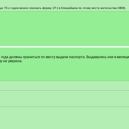
нце 70-х годов можно поискать форму 1П ( в ближайшем по этому месту жительства ОВМ).
 года должны храниться по месту выдачи паспорта. Выдавались они в милици
ву не уверена.