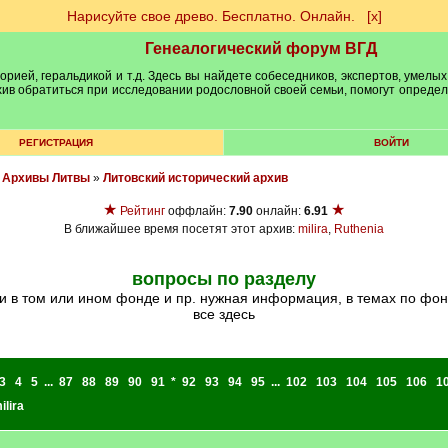
Нарисуйте свое древо. Бесплатно. Онлайн.
[х]
Генеалогический форум ВГД
рией, геральдикой и т.д. Здесь вы найдете собеседников, экспертов, умелых
рхив обратиться при исследовании родословной своей семьи, помогут опреде
РЕГИСТРАЦИЯ
ВОЙТИ
»
Архивы Литвы
»
Литовский исторический архив
★
★
Рейтинг
оффлайн:
7.90
онлайн:
6.91
В ближайшее время посетят этот архив:
milira
,
Ruthenia
вопросы по разделу
все здесь
3
4
5
...
87
88
89
90
91
*
92
93
94
95
...
102
103
104
105
106
1
ilira