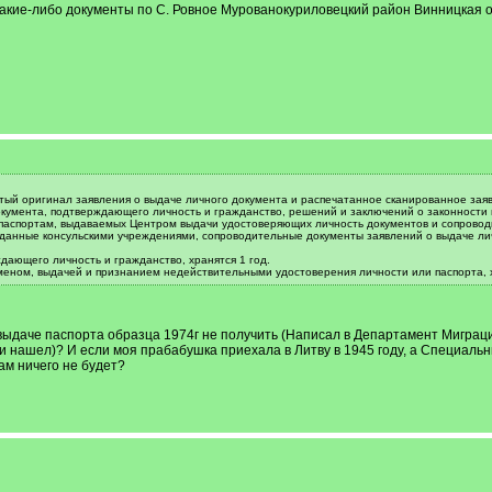
какие-либо документы по С. Ровное Мурованокуриловецкий район Винницкая о
тый оригинал заявления о выдаче личного документа и распечатанное сканированное заявл
окумента, подтверждающего личность и гражданство, решений и заключений о законности
 паспортам, выдаваемых Центром выдачи удостоверяющих личность документов и сопровод
данные консульскими учреждениями, сопроводительные документы заявлений о выдаче лич
дающего личность и гражданство, хранятся 1 год.
меном, выдачей и признанием недействительными удостоверения личности или паспорта, х
выдаче паспорта образца 1974г не получить (Написал в Департамент Миграци
о и нашел)? И если моя прабабушка приехала в Литву в 1945 году, а Специаль
там ничего не будет?