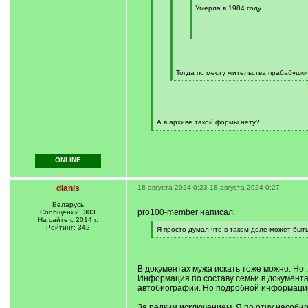
Умерла в 1984 году
[
/
q
]
Тогда по месту жительства прабабушки
[
/
q
]
А в архиве такой формы нету?
[
/
q
]
ONLINE
dianis
18 августа 2024 0:23
18 августа 2024 0:27
Беларусь
pro100-member написал:
Сообщений: 303
На сайте с 2014 г.
Рейтинг: 342
[
Я просто думал что в таком деле может быт
q
[
]
/
q
]
В документах мужа искать тоже можно. Но..
Информация по составу семьи в документах
автобиографии. Но подробной информации 
За редким исключением. Я по отцу насобир