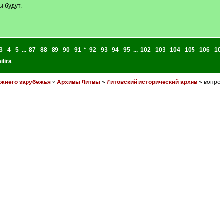
ы будут.
3
4
5
...
87
88
89
90
91
*
92
93
94
95
...
102
103
104
105
106
1
ilira
ижнего зарубежья
»
Архивы Литвы
»
Литовский исторический архив
» вопро