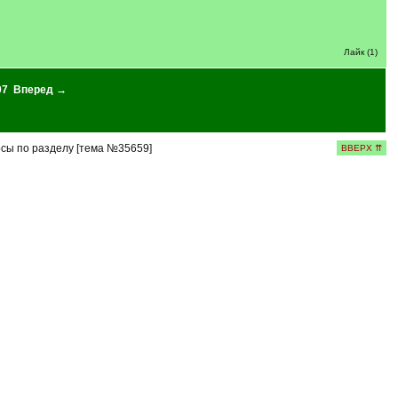
Лайк (1)
07
Вперед →
сы по разделу [тема №35659]
ВВЕРХ ⇈