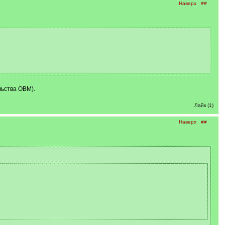
Наверх
##
льства ОВМ).
Лайк (1)
Наверх
##