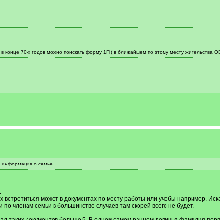
 в конце 70-х годов можно поискать форму 1П ( в ближайшем по этому месту жительства О
ь информация о семье
.
 встретиться может в документах по месту работы или учебы например. Искать
по членам семьи в большинстве случаев там скорей всего не будет.
ал таких документов больше 5. В одном самом раннем девичья фамилия перво