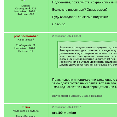
Подскажите, пожалуйста, сохранились ли 
Москва
Сообщений: 731
Возможно инвентари? Опись домов?
На сайте с 2014 г.
Рейтинг: 667
Буду благодарен за любые подсказки.
Спасибо
pro100-member
2 сентября 2024 13:30
Начинающий
[
Сообщений: 27
q
Заявления о выдаче личного документа, сши
На сайте с 2024 г.
]
Реестры личных дел о законности выдачи д
Рейтинг: 11
документов к удостоверениям личности или
уничтожения, Иностранные документы, пере
выдаче личных документов хранятся 10 лет.
Уведомления об утрате документа, подтверж
Другие документы, связанные с выдачей, об
[
/
q
]
Правильно ли я понимаю что заявление о 
законодательство на их сайте, вот там эт
1954 год., стоит ли к ним обращаться или 
---
Ищу сведения о Бикулич, Bikulic, Bikulicius
milira
2 сентября 2024 19:57
Модератор раздела
pro100-member
Рига - Вильнюс