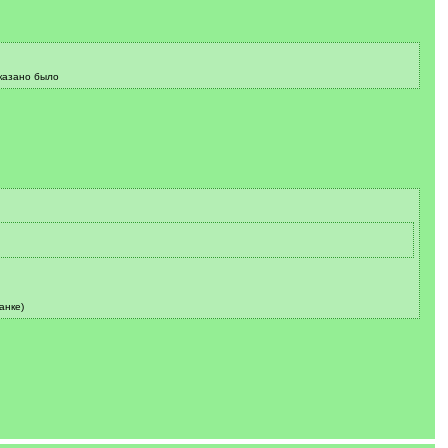
указано было
анке)