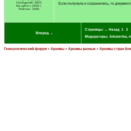
Сообщений: 4953
Если получала и сохранились, то документ
На сайте с 2009 г.
Рейтинг: 2466
Страницы:
← Назад
1
2
Вперед →
Модераторы:
Jekaterina
,
m
Генеалогический форум
»
Архивы
»
Архивы разные
»
Архивы стран бл