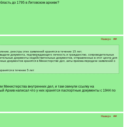
бласть до 1795 в Литовском архиве?
Наверх
##
ение, реестры этих заявлений хранятся в течение 15 лет.
 выдачи документа, подтверждающего личность и гражданство, сопроводительных
ительные документы недействительных документов, отправленных в этот центр для
ных документов хранятся в Министерстве дел, акты приема-передачи заявлений о
ранятся в течение 5 лет
и Министерства внутренних дел, и там скинули ссылку на
ный Архив написал что у них хранятся паспортные документы с 1944 по
Наверх
##