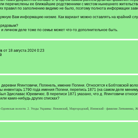
ыли перечислены ее ближайшие родственники с местом нынешнего жительства.
гих правил по заполнению видимо не было, поэтому полнота информации зави
нужную Вам информацию низкие. Как вариант можно оставлять на крайний случ
и рядовым?
 и личном деле тоже по семье может что-то дополнительное быть.
is
от 18 августа 2024 0:23
й
и деревни Ягинтовичи, Погинель, имение Погини. Относятся к Бобтовской воло
инвентарь 1790 года имения Погини, перепись 1871 (на самом деле минимум 1
л Здиславас Юревичюс. В переписи 1871 указано, что д. Ягинтовичи относит
ли каких-нибудь других списках?
о-Одоевская волости. 2. Уезды Украины: Нежинский, Миргородский, Изюмский - фамилии Литвиненко, Же