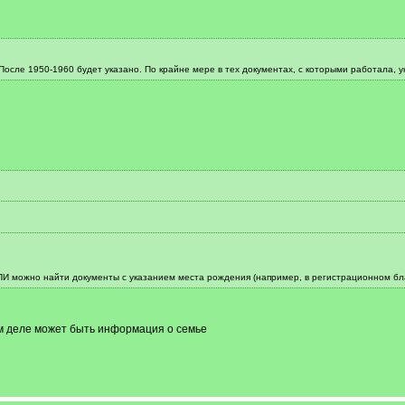
. После 1950-1960 будет указано. По крайне мере в тех документах, с которыми работала, 
ПИ можно найти документы с указанием места рождения (например, в регистрационном бл
ом деле может быть информация о семье