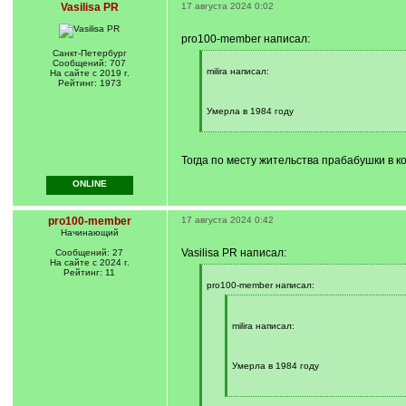
Vasilisa PR
17 августа 2024 0:02
pro100-member написал:
Санкт-Петербург
[
Сообщений: 707
q
milira написал:
На сайте с 2019 г.
]
Рейтинг: 1973
Умерла в 1984 году
[
/
q
Тогда по месту жительства прабабушки в к
]
ONLINE
pro100-member
17 августа 2024 0:42
Начинающий
Vasilisa PR написал:
Сообщений: 27
На сайте с 2024 г.
Рейтинг: 11
[
q
pro100-member написал:
]
[
q
]
milira написал:
Умерла в 1984 году
[
/