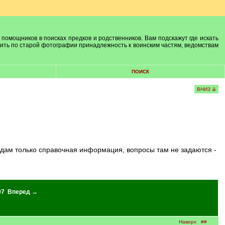
 помощников в поисках предков и родственников. Вам подскажут где искать
лить по старой фотографии принадлежность к воинским частям, ведомствам
ПОИСК
ВНИЗ ⇊
07
Вперед →
Наверх
##