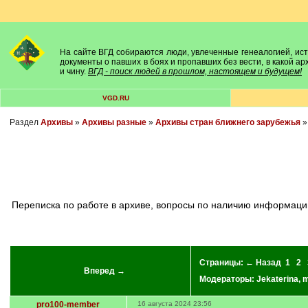
На сайте ВГД собираются люди, увлеченные генеалогией, исто
документы о павших в боях и пропавших без вести, в какой а
и чину.
ВГД - поиск людей в прошлом, настоящем и будущем!
VGD.RU
Раздел
Архивы
»
Архивы разные
»
Архивы стран ближнего зарубежья
переписка по работе в архиве, вопросы по наличию информации в том или ином фонде и пр. нужная информация, в темах по фондам только справочная информация, вопросы там не задаются -
Страницы:
← Назад
1
2
Вперед →
Модераторы:
Jekaterina
,
m
pro100-member
16 августа 2024 23:56