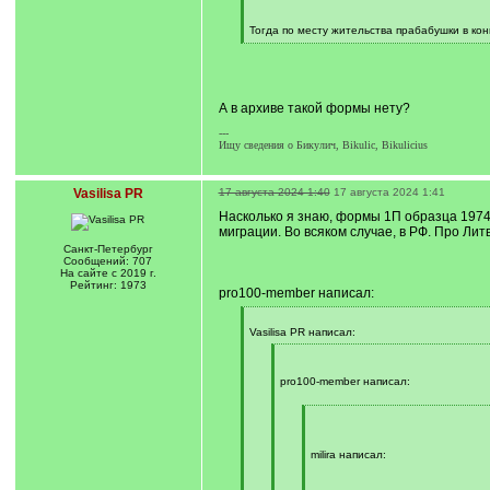
q
]
Тогда по месту жительства прабабушки в ко
[
/
q
]
А в архиве такой формы нету?
---
Ищу сведения о Бикулич, Bikulic, Bikulicius
Vasilisa PR
17 августа 2024 1:40
17 августа 2024 1:41
Насколько я знаю, формы 1П образца 1974
миграции. Во всяком случае, в РФ. Про Лит
Санкт-Петербург
Сообщений: 707
На сайте с 2019 г.
Рейтинг: 1973
pro100-member написал:
[
q
Vasilisa PR написал:
]
[
q
]
pro100-member написал:
[
q
]
milira написал: