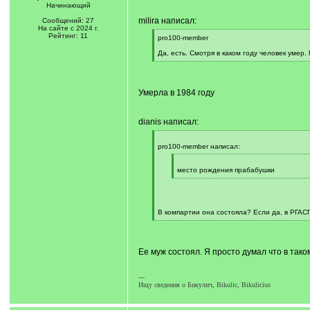
Начинающий
milira написал:
Сообщений: 27
На сайте с 2024 г.
Рейтинг: 11
[
pro100-member
q
]
Да, есть. Смотря в каком году человек умер
[
/
q
]
Умерла в 1984 году
dianis написал:
[
q
pro100-member написал:
]
[
q
место рождения прабабушки
]
[
/
q
]
В компартии она состояла? Если да, в РГАС
[
/
q
]
Ее муж состоял. Я просто думал что в так
---
Ищу сведения о Бикулич, Bikulic, Bikulicius