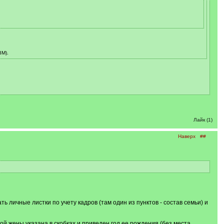
ВМ).
Лайк (1)
Наверх
##
 личные листки по учету кадров (там один из пунктов - состав семьи) и
й жены указана в скобках и приведен год ее рождения (без места