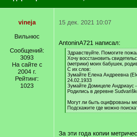
vineja
15 дек. 2021 10:07
Вильнюс
AntoninA721 написал:
Сообщений:
[
Здравствуйте. Помогите пожа
3093
q
Хочу восстановить свидетель
]
На сайте с
(метрики) моих бабушек, роди
С их слов:
2004 г.
Зумайте Елена Андреевна (Ele
Рейтинг:
24.02.1933
1023
Зумайте Домицеле Андриаус -
Родились в деревне Sudvarišk
Могут ли быть оцифрованы ме
Подскажите где можно поиска
[
/
q
]
За эти года копии метриче