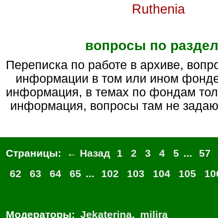
Ruthenia
вопросы по разде
переписка по работе в архиве, вопросы по наличию
информации в том или ином фонде
информация, в темах по фондам тол
информация, вопросы там не задают
Страницы:
← Назад
1
2
3
4
5
...
57
62
63
64
65
...
102
103
104
105
10
Модераторы:
Jekaterina
,
milira