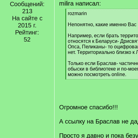
milira написал:
Сообщений:
213
[
rozmarin
На сайте с
q
]
2015 г.
Непонятно, какие именно Вас 
Рейтинг:
Например, если брать террит
52
относятся к Беларуси- Дрисвя
Опса, Пеликаны- то оцифрова
нет. Территориально близко к 
Только если Браслав- частичн
обыски в библиотеке и по-мое
можно посмотреть online.
[
/
q
]
Огромное спасибо!!!
А ссылку на Браслав не д
Просто я давно и пока без