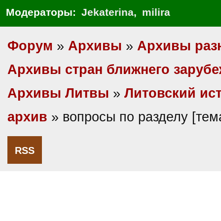
Модераторы:
Jekaterina
,
milira
Форум
»
Архивы
»
Архивы раз
Архивы стран ближнего заруб
Архивы Литвы
»
Литовский ис
архив
» вопросы по разделу [те
RSS