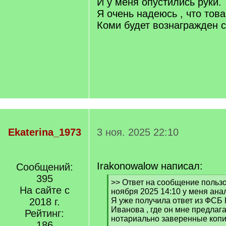
И у меня опустились руки.
Я очень надеюсь , что тов
Коми будет вознагражден 
Ekaterina_1973
3 ноя. 2025 22:10
Irakonowalow написал:
Сообщений:
395
[
>> Ответ на сообщение пользов
На сайте с
q
ноября 2025 14:10 у меня ана
]
2018 г.
Я уже получила ответ из ФСБ
Иванова , где он мне предлаг
Рейтинг:
нотариально заверенные копи
186