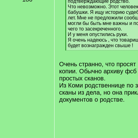
подтверждающие родство.
Что невозможно. Этот человек
бабушки. Я ищу историю судеб
лет. Мне не предложили сооб
могли бы быть мне важны и по
чего то засекреченного.
И у меня опустились руки.
Я очень надеюсь , что товари
будет вознагражден свыше !
[
/
q
Очень странно, что просят
]
копии. Обычно архиву фсб
простых сканов.
Из Коми родственнице по 
сканы из дела, но она при
документов о родстве.