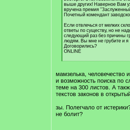
выше других! Наверное Вам 
вручена премия ''Заслуженный 
Почетный комендант заводског
Если отвлечься от мелких скло
ответы по существу, но не над
следующий раз без причины г
людям. Вы мне не грубите и я 
Договорились?
ONLINE
[
/
q
мамзелька, человечество и
]
и возможность поиска по с
теме на 300 листов. А так
текстов законов в открыты
зы. Полегчало от истерики
не болит?