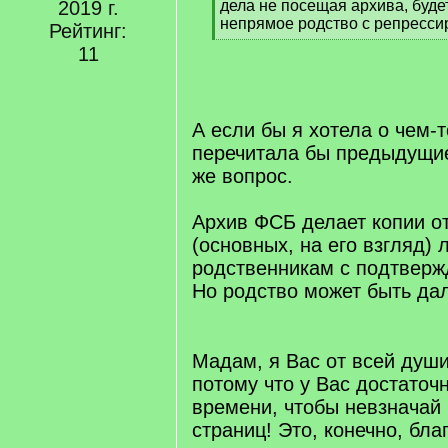
]
2019 г.
дела не посещая архива, буде
непрямое родство с репресс
Рейтинг:
[
11
/
q
]
А если бы я хотела о чем-т
перечитала бы предыдущие
же вопрос.
Архив ФСБ делает копии о
(основных, на его взгляд) 
родственникам с подтверж
Но родство может быть да
[/q]
Мадам, я Вас от всей душ
потому что у Вас достаточ
времени, чтобы невзначай 
страниц! Это, конечно, благ