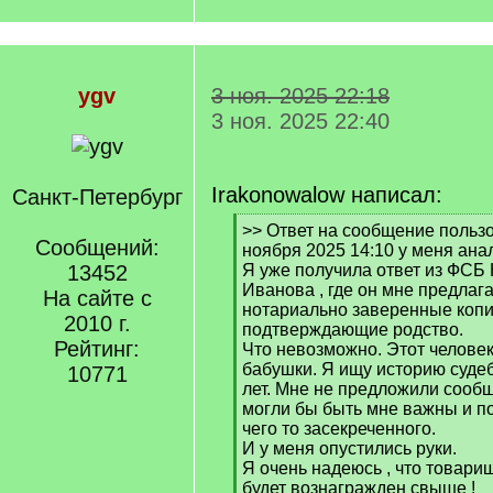
ygv
3 ноя. 2025 22:18
3 ноя. 2025 22:40
Irakonowalow написал:
Санкт-Петербург
[
>> Ответ на сообщение пользов
Сообщений:
q
ноября 2025 14:10 у меня ана
]
13452
Я уже получила ответ из ФСБ
Иванова , где он мне предлаг
На сайте с
нотариально заверенные копи
2010 г.
подтверждающие родство.
Рейтинг:
Что невозможно. Этот человек
бабушки. Я ищу историю судеб
10771
лет. Мне не предложили сооб
могли бы быть мне важны и по
чего то засекреченного.
И у меня опустились руки.
Я очень надеюсь , что товари
будет вознагражден свыше !