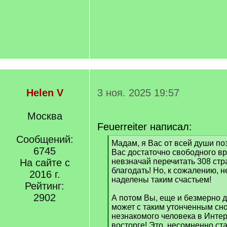
Helen V
3 ноя. 2025 19:57
Москва
Feuerreiter написал:
Сообщений:
[
Мадам, я Вас от всей души по
6745
q
Вас достаточно свободного в
]
На сайте с
невзначай перечитать 308 стра
благодать! Но, к сожалению, н
2016 г.
наделены таким счастьем!
Рейтинг:
2902
А потом Вы, еще и безмерно 
может с таким утонченным сн
незнакомого человека в Интер
восторге! Это, несомненно ст