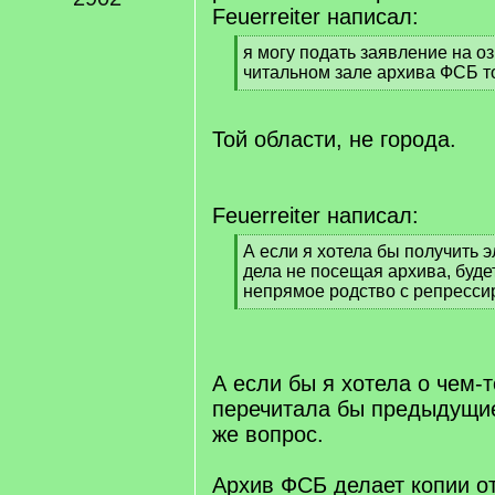
Feuerreiter написал:
[
я могу подать заявление на о
q
читальном зале архива ФСБ т
]
[
/
q
Той области, не города.
]
Feuerreiter написал:
[
А если я хотела бы получить 
q
дела не посещая архива, буде
]
непрямое родство с репресс
[
/
q
]
А если бы я хотела о чем-т
перечитала бы предыдущие
же вопрос.
Архив ФСБ делает копии о