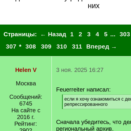
них
Страницы:
← Назад
1
2
3
4
5
...
303
307
*
308
309
310
311
Вперед →
Helen V
3 ноя. 2025 16:27
Москва
Feuerreiter написал:
Сообщений:
[
если я хочу ознакомиться с д
6745
q
репрессированного
]
На сайте с
[
/
2016 г.
q
Сначала убедитесь, что де
Рейтинг:
]
региональный архив.
2902