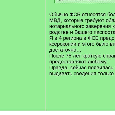
[
/
q
Обычно ФСБ относятся бол
]
МВД, которые требуют обя
нотариального заверения 
родстве и Вашего паспорта
Я в 4 региона в ФСБ предс
ксерокопии и этого было в
достаточно…
После 75 лет краткую спра
предоставляют любому.
Правда, сейчас появилась
выдавать сведения тольк