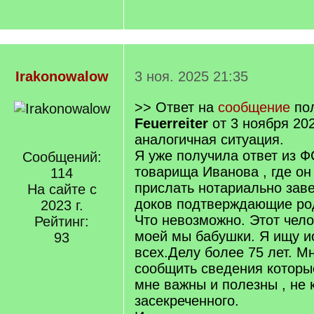
Irakonowalow
3 ноя. 2025 21:35
>> Ответ на
сообщение
пол
Feuerreiter
от 3 ноября 202
аналогичная ситуация.
Я уже получила ответ из 
Сообщений:
товарища Иванова , где он
114
прислать нотариально зав
На сайте с
доков подтверждающие ро
2023 г.
Что невозможно. Этот чело
Рейтинг:
моей мы бабушки. Я ищу и
93
всех.Делу более 75 лет. М
сообщить сведения которы
мне важны и полезны , не к
засекреченного.