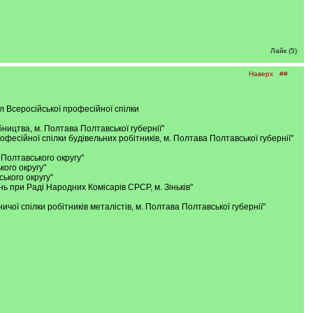
Лайк (5)
Наверх
##
діл Всеросійської професійної спілки
обництва, м. Полтава Полтавської губернії"
рофесійної спілки будівельних робітників, м. Полтава Полтавської губернії"
 Полтавського округу"
кого округу"
ського округу"
нь при Раді Народних Комісарів СРСР, м. Зіньків"
ничої спілки робітників металістів, м. Полтава Полтавської губернії"