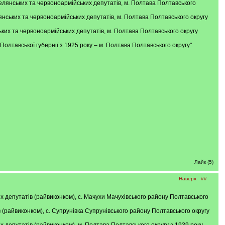
х, селянських та червоноармійських депутатів, м. Полтава Полтавського
лянських та червоноармійських депутатів, м. Полтава Полтавського округу
ських та червоноармійських депутатів, м. Полтава Полтавського округу
у Полтавської губернії з 1925 року – м. Полтава Полтавського округу"
Лайк (5)
Наверх
##
их депутатів (райвиконком), с. Мачухи Мачухівського району Полтавського
в (райвиконком), с. Супрунівка Супрунівського району Полтавського округу