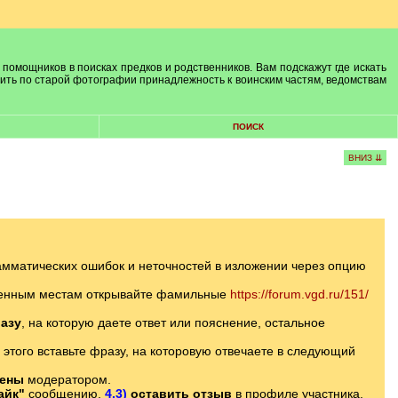
 помощников в поисках предков и родственников. Вам подскажут где искать
лить по старой фотографии принадлежность к воинским частям, ведомствам
ПОИСК
ВНИЗ ⇊
амматических ошибок и неточностей в изложении через опцию
еленным местам открывайте фамильные
https://forum.vgd.ru/151/
азу
, на которую даете ответ или пояснение, остальное
 этого вставьте фразу, на которовую отвечаете в следующий
лены
модератором.
айк"
сообщению,
4.3)
оставить отзыв
в профиле участника.