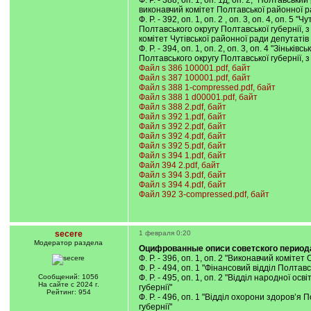
Ф. Р. - 388, оп. 1, оп. 1д, оп. 2, "Полтавс
виконавчий комітет Полтавської районної р
Ф. Р. - 392, оп. 1, оп. 2 , оп. 3, оп. 4, оп
Полтавського округу Полтавської губернії, з 
комітет Чутівської районної ради депутатів
Ф. Р. - 394, оп. 1, оп. 2, оп. 3, оп. 4 "Зін
Полтавського округу Полтавської губернії, з
Файл s 386 100001.pdf, байт
Файл s 387 100001.pdf, байт
Файл s 388 1-compressed.pdf, байт
Файл s 388 1 d00001.pdf, байт
Файл s 388 2.pdf, байт
Файл s 392 1.pdf, байт
Файл s 392 2.pdf, байт
Файл s 392 4.pdf, байт
Файл s 392 5.pdf, байт
Файл s 394 1.pdf, байт
Файл 394 2.pdf, байт
Файл s 394 3.pdf, байт
Файл s 394 4.pdf, байт
Файл 392 3-compressed.pdf, байт
secere
1 февраля 0:20
Модератор раздела
Оцифрованные описи советского период
Ф. Р. - 396, оп. 1, оп. 2 "Виконавчий комі
Ф. Р. - 494, оп. 1 "Фінансовий відділ Полта
Сообщений: 1056
Ф. Р. - 495, оп. 1, оп. 2 "Відділ народної 
На сайте с 2024 г.
губернії"
Рейтинг: 954
Ф. Р. - 496, оп. 1 "Відділ охорони здоров’
губернії"