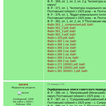
Ф. Р. - 369, оп. 1, оп. 2, оп. 2 д. "Інспек
округу"
Ф. Р. - 371, оп. 1, "Інспектура соціальног
Полтавської губернії з 1925 року – м. Полт
Ф. Р. - 376, оп. 1, "Відділ комунального г
Полтавської губернії з 1925 року – м. Полт
Ф. Р. - 381, оп. 1, оп. 2, оп. 3 "Полтавське
Файл 363_1_compressed.pdf, байт
Файл 363_2.pdf, байт
Файл 363_3.pdf, байт
Файл 363_4.pdf, байт
Файл s 320.pdf, байт
Файл s 365 1.rar, байт
Файл s 366 1.rar, байт
Файл s 366 2.rar, байт
Файл s 366 3.rar, байт
Файл s 369 1.rar, байт
Файл s 369 2 d.rar, байт
Файл s 369 2.rar, байт
Файл s 371 100001.pdf, байт
Файл s 376 100001.pdf, байт
Файл s 381 300001 1.pdf, байт
secere
23 января 2:33
Модератор раздела
Оцифрованные описи советского период
Ф. Р. - 386, оп. 1, "Мачухівський (Мачуськ
округу Полтавської губернії з 1925 року – с
Сообщений: 1056
Ф. Р. - 387, оп. 1, "Супрунівський районни
На сайте с 2024 г.
Полтавської губернії з 1925 року – с. Супр
Рейтинг: 954