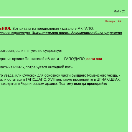
Лайк (5)
Наверх
##
ьная.
Вот цитата из предисловия к каталогу МК ГАПО:
еского характера.
Значительная часть документов была утрачена
итория, если н.п. уже не существует.
оверять в архиве Полтавской области — ГАПО/ДАПО,
если они
вать из РФ/РБ, потребуется обходной путь.
о уезда, или Сумской для основной части бывшего Роменского уезда, -
гли остаться в ГАПО/ДАПО. XVIII век также проверяйте в ЦГИАК/ЦДІАК.
 находятся в Черниговском архиве. Поэтому
всегда проверяйте