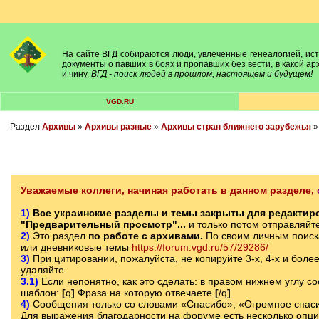
На сайте ВГД собираются люди, увлеченные генеалогией, исто
документы о павших в боях и пропавших без вести, в какой а
и чину.
ВГД - поиск людей в прошлом, настоящем и будущем!
VGD.RU
Раздел
Архивы
»
Архивы разные
»
Архивы стран ближнего зарубежья
Уважаемые коллеги, начиная работать в данном разделе,
1)
Все украинские разделы и темы закрыты для редактиро
"Предварительный просмотр"...
и только потом отправляйт
2)
Это раздел
по работе с архивами.
По своим личным поиск
или дневниковые темы
https://forum.vgd.ru/57/29286/
3)
При цитировании, пожалуйста, не копируйте 3-х, 4-х и боле
удаляйте.
3.1)
Если непонятно, как это сделать: в правом нижнем углу с
шаблон:
[
q
]
Фраза на которую отвечаете
[
/q
]
4)
Сообщения только со словами «Спасибо», «Огромное спаси
Для выражения благодарности на форуме есть несколько опц