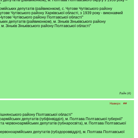
их депутатів (райвиконком), м. Полтава Полтавського округу з 1939 року –
"
оармійських депутатів (райвиконком), с. Чутове Чутівського району
Чутове Чутівського району Харківської області, з 1939 року - виконавчий
 Чутове Чутівського району Полтавської області"
ських депутатів (райвиконком), м. Зіньків Зіньківського району
м. Зіньків Зіньківського району Полтавської області"
Лайк (4)
Наверх
##
Опішнянського району Полтавської області"
оармійських депутатів (губфінвідділ), м. Полтава Полтавської губернії"
их та червоноармійських депутатів (губнаросвіта), м. Полтава Полтавської
 червоноармійських депутатів (губздороввідділ), м. Полтава Полтавської