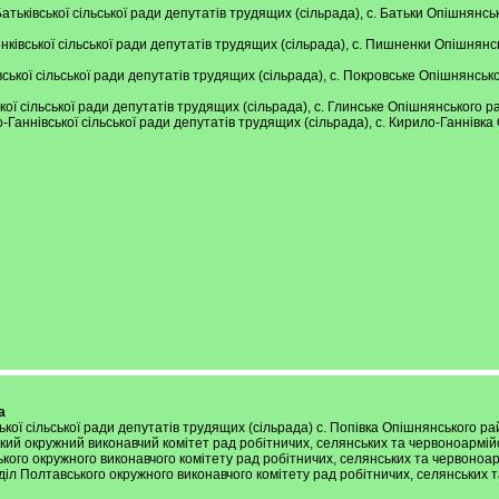
т Батьківської сільської ради депутатів трудящих (сільрада), с. Батьки Опішнянс
ненківської сільської ради депутатів трудящих (сільрада), с. Пишненки Опішнянс
овської сільської ради депутатів трудящих (сільрада), с. Покровське Опішнянськ
ської сільської ради депутатів трудящих (сільрада), с. Глинське Опішнянського 
ло-Ганнівської сільської ради депутатів трудящих (сільрада), с. Кирило-Ганнівка
а
вської сільської ради депутатів трудящих (сільрада) с. Попівка Опішнянського ра
лтавський окружний виконавчий комітет рад робітничих, селянських та червоноармі
вського окружного виконавчого комітету рад робітничих, селянських та червоноа
й відділ Полтавського окружного виконавчого комітету рад робітничих, селянськи