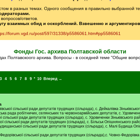
том в разных темах. Одного сообщения в правильно выбранной теме
одераторами.
вопросов/ответов.
ругу взаимных обид и оскорблений. Взвешенно и аргументиро
tps://forum.vgd.ru/post/597/31338/p5586061.htm#pp5586061
Фонды Гос. архива Полтавской области
ах Полтавскоого архива. Вопросы - в соседней теме "Общие вопр
3
4
5
6
7
8
9
*
10
Вперед →
а
лівської сільської ради депутатів трудящих (сільрада), с. Дейкалівка Зіньківськ
сільська рада робітничих, селянських та червоноармійських депутатів, с. Удовиче
ї сільської ради депутатів трудящих (сільрада), с. Удовиченки Зіньківського ра
ської сільської ради депутатів трудящих (сільрада), с. Більськ Опішнянського рай
обудищанської сільської ради депутатів трудящих (сільрада), с. Малі Будища Оп
о-Федорівської сільської ради депутатів трудящих (сільрада),с. Човно-Федорівка