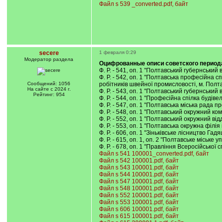
Файл s 539 _converted.pdf, байт
secere
1 февраля 0:29
Модератор раздела
Оцифрованные описи советского период
Ф. Р. - 541, оп. 1 "Полтавський губернський
Ф. Р. - 542, оп. 1 "Полтавська професійна с
Сообщений: 1056
робітників швейної промисловості, м. Полта
На сайте с 2024 г.
Ф. Р. - 543, оп. 1 "Полтавський губернський
Рейтинг: 954
Ф. Р. - 544, оп. 1 "Професійна спілка будів
Ф. Р. - 547, оп. 1 "Полтавська міська рада п
Ф. Р. - 548, оп. 1 "Полтавський окружний ко
Ф. Р. - 552, оп. 1 "Полтавський окружний ві
Ф. Р. - 553, оп. 1 "Полтавська окружна філі
Ф. Р. - 606, оп. 1 "Зіньківське лісництво Г
Ф. Р. - 615, оп. 1, оп. 2 "Полтавське міське
Ф. Р. - 678, оп. 1 "Правління Всеросійської
Файл s 541 100001_converted.pdf, байт
Файл s 542 100001.pdf, байт
Файл s 543 100001.pdf, байт
Файл s 544 100001.pdf, байт
Файл s 547 100001.pdf, байт
Файл s 548 100001.pdf, байт
Файл s 552 100001.pdf, байт
Файл s 553 100001.pdf, байт
Файл s 606 100001.pdf, байт
Файл s 615 100001.pdf, байт