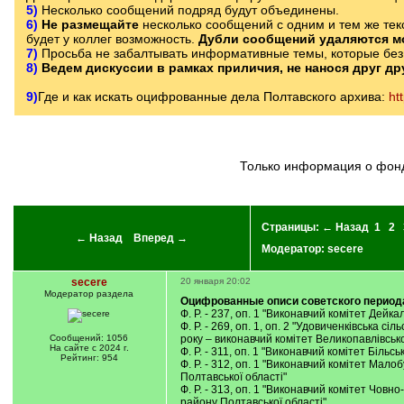
5)
Несколько сообщений подряд будут объединены.
6)
Не размещайте
несколько сообщений с одним и тем же текс
будет у коллег возможность.
Дубли сообщений удаляются м
7)
Просьба не забалтывать информативные темы, которые без 
8)
Ведем дискуссии в рамках приличия, не нанося друг д
9)
Где и как искать оцифрованные дела Полтавского архива:
ht
Только информация о фонд
Страницы:
← Назад
1
2
← Назад
Вперед →
Модератор:
secere
secere
20 января 20:02
Модератор раздела
Оцифрованные описи советского период
Ф. Р. - 237, оп. 1 "Виконавчий комітет Дейка
Ф. Р. - 269, оп. 1, оп. 2 "Удовиченківська 
Сообщений: 1056
року – виконавчий комітет Великопавлівсько
На сайте с 2024 г.
Ф. Р. - 311, оп. 1 "Виконавчий комітет Біль
Рейтинг: 954
Ф. Р. - 312, оп. 1 "Виконавчий комітет Мал
Полтавської області"
Ф. Р. - 313, оп. 1 "Виконавчий комітет Човн
району Полтавської області"