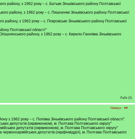
ького району, з 1962 року – с. Батьки Зіньківського району Полтавської
ького району, з 1962 року – с. Пишненки Зіньківського району Полтавської
ого району, з 1962 року – с. Покровське Зіньківського району Полтавської
району Полтавської області"
 Опішнянського району, з 1962 року – с. Кирило-Ганнівка Зіньківського
Лайк (3)
Наверх
##
йону з 1962 року – с. Попівка Зіньківського району Полтавської області"
йських депутатів (окрвиконком), м. Полтава Полтавського округу"
рмійських депутатів (окрвиконком), м. Полтава Полтавського округу"
х та червоноармійських депутатів (окрфінвідділ), м. Полтава Полтавського