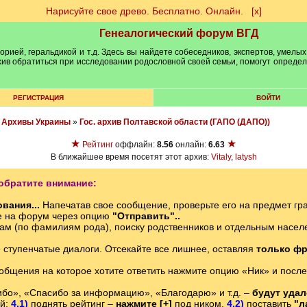
Нарисуйте свое древо. Бесплатно. Онлайн.
[х]
Генеалогический форум ВГД
рией, геральдикой и т.д. Здесь вы найдете собеседников, экспертов, умелых
рхив обратиться при исследовании родословной своей семьи, помогут опреде
РЕГИСТРАЦИЯ
ВОЙТИ
»
Архивы Украины
»
Гос. архив Полтавской области (ГАПО (ДАПО))
★
★
Рейтинг
оффлайн:
8.56
онлайн:
6.63
В ближайшее время посетят этот архив:
Vitaly
,
latysh
обратите внимание:
вания...
Напечатав свое сообщение, проверьте его на предмет гр
е на форум через опцию
"Отправить"..
ам (по фамилиям рода), поиску родственников и отдельным нас
е ступенчатые диалоги. Отсекайте все лишнее, оставляя
только фр
ообщения на которое хотите ответить нажмите опцию «Ник» и после
бо», «Спасибо за информацию», «Благодарю» и т.д. –
будут уда
ий:
4.1)
поднять рейтинг –
нажмите [+]
под ником,
4.2)
поставить
"л