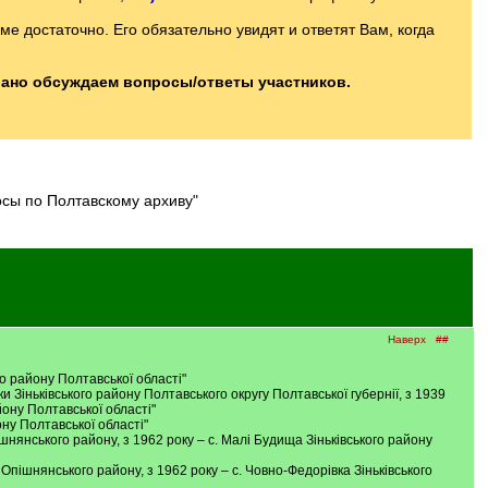
 достаточно. Его обязательно увидят и ответят Вам, когда
вано обсуждаем вопросы/ответы участников.
осы по Полтавскому архиву"
Наверх
##
ого району Полтавської області"
нки Зіньківського району Полтавського округу Полтавської губернії, з 1939
йону Полтавської області"
ону Полтавської області"
ішнянського району, з 1962 року – с. Малі Будища Зіньківського району
 Опішнянського району, з 1962 року – с. Човно-Федорівка Зіньківського