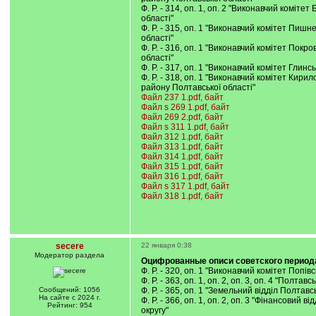
Ф. Р. - 314, оп. 1, оп. 2 "Виконавчий коміте
області"
Ф. Р. - 315, оп. 1 "Виконавчий комітет Пиш
області"
Ф. Р. - 316, оп. 1 "Виконавчий комітет Покр
області"
Ф. Р. - 317, оп. 1 "Виконавчий комітет Глин
Ф. Р. - 318, оп. 1 "Виконавчий комітет Кири
району Полтавської області"
Файл 237 1.pdf, байт
Файл s 269 1.pdf, байт
Файл 269 2.pdf, байт
Файл s 311 1.pdf, байт
Файл 312 1.pdf, байт
Файл 313 1.pdf, байт
Файл 314 1.pdf, байт
Файл 315 1.pdf, байт
Файл 316 1.pdf, байт
Файл s 317 1.pdf, байт
Файл 318 1.pdf, байт
secere
22 января 0:38
Модератор раздела
Оцифрованные описи советского период
Ф. Р. - 320, оп. 1 "Виконавчий комітет Попі
Ф. Р. - 363, оп. 1, оп. 2, оп. 3, оп. 4 "По
Сообщений: 1056
Ф. Р. - 365, оп. 1 "Земельний відділ Полта
На сайте с 2024 г.
Ф. Р. - 366, оп. 1, оп. 2, оп. 3 "Фінансови
Рейтинг: 954
округу"