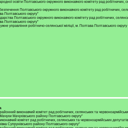
тура народної освіти Полтавського окружного виконавчого комітету рад робітничи
о забезпечення Полтавського окружного виконавчого комітету рад робітничих, се
ава Полтавського округу"
осподарства Полтавського окружного виконавчого комітету рад робітничих, селян
ава Полтавського округу"
 окружне управління робітничо-селянської міліції, м. Полтава Полтавського округ
а
ий) районний виконавчий комітет рад робітничих, селянських та червоноармійськ
. Мачухи Мачухівського району Полтавського округу"
й виконавчий комітет рад робітничих, селянських та червоноармійських депутаті
унівка Супрунівського району Полтавського округу"