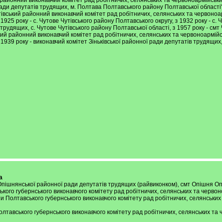
ький районний виконавчий комітет рад робітничих, селянських та червоноармійськ
ади депутатів трудящих, м. Полтава Полтавського району Полтавської області
. 5 "Чутівський районний виконавчий комітет рад робітничих, селянських та червон
1925 року - с. Чутове Чутівського району Полтавського округу, з 1932 року - с. 
 трудящих, с. Чутове Чутівського району Полтавської області, з 1957 року - смт
ьківський районний виконавчий комітет рад робітничих, селянських та червоноармій
 1939 року - виконавчий комітет Зіньківської районної ради депутатів трудящих, 
а
тет Опішнянської районної ради депутатів трудящих (райвиконком), смт Опішня 
вського губернського виконавчого комітету рад робітничих, селянських та червон
освіти Полтавського губернського виконавчого комітету рад робітничих, селянськ
я Полтавського губернського виконавчого комітету рад робітничих, селянських та