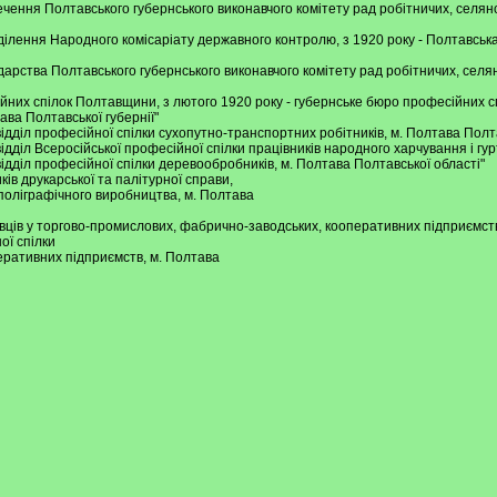
езпечення Полтавського губернського виконавчого комітету рад робітничих, селя
відділення Народного комісаріату державного контролю, з 1920 року - Полтавськ
сподарства Полтавського губернського виконавчого комітету рад робітничих, сел
сійних спілок Полтавщини, з лютого 1920 року - губернське бюро професійних 
ава Полтавської губернії"
 відділ професійної спілки сухопутно-транспортних робітників, м. Полтава Полта
 відділ Всеросійської професійної спілки працівників народного харчування і гур
 відділ професійної спілки деревообробників, м. Полтава Полтавської області"
иків друкарської та палітурної справи,
 поліграфічного виробництва, м. Полтава
бовців у торгово-промислових, фабрично-заводських, кооперативних підприємств
ої спілки
перативних підприємств, м. Полтава