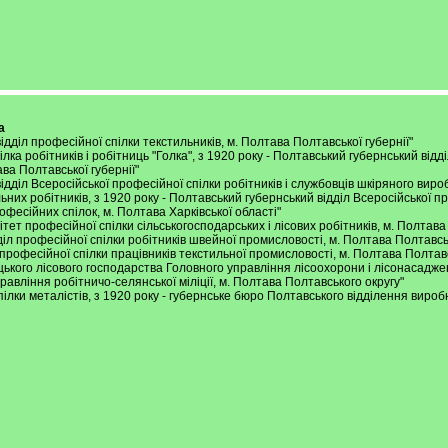
а
 відділ професійної спілки текстильників, м. Полтава Полтавської губернії"
пілка робітників і робітниць "Голка", з 1920 року - Полтавський губернський від
ва Полтавської губернії"
 відділ Всеросійської професійної спілки робітників і службовців шкіряного вир
ельних робітників, з 1920 року - Полтавський губернський відділ Всеросійської п
рофесійних спілок, м. Полтава Харківської області"
мітет професійної спілки сільськогосподарських і лісових робітників, м. Полтава
дділ професійної спілки робітників швейної промисловості, м. Полтава Полтавсь
я професійної спілки працівників текстильної промисловості, м. Полтава Полтав
адяцького лісового господарства Головного управління лісоохорони і лісонасадже
 управління робітничо-селянської міліції, м. Полтава Полтавського округу"
 спілки металістів, з 1920 року - губернське бюро Полтавського відділення вироб