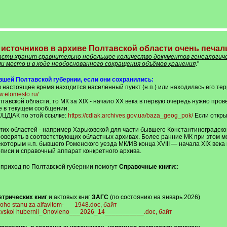
 источников в архиве Полтавской области очень печал
асти хранит сравнительно небольшое количество документов генеалогич
ли место и в ходе необоснованного сокращения объёмов хранения
."
ывшей Полтавской губернии, если они сохранились:
 настоящее время находится населённый пункт (н.п.) или находилась его терр
w.etomesto.ru/
лтавской области, то МК за XIX - начало XX века в первую очередь нужно пр
е в текущем сообщении.
К/ЦДІАК по этой ссылке:
https://cdiak.archives.gov.ua/baza_geog_pok/
Если откры
гих областей - например Харьковской для части бывшего Константиноградског
роверять в соответствующих областных архивах. Более ранние МК при этом мо
оторым н.п. бывшего Роменского уезда МК/ИВ конца XVIII — начала XIX века
описи и справочный аппарат конкретного архива.
приход по Полтавской губернии помогут
Справочные книги:
:
етрических книг
и актовых книг
ЗАГС
(по состоянию на январь 2026)
oho stanu za alfavitom-___1948.doc, байт
ltavskoi hubernii_Onovleno___2026_14___________.doc, байт