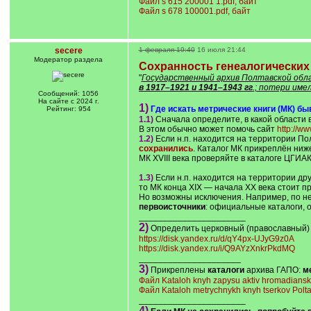
Файл s 615 200001 1.pdf, байт
Файл s 678 100001.pdf, байт
secere
1 февраля 19:40
16 июля 21:44
Модератор раздела
Сохранность генеалогических
"
Государственный архив Полтавской обл
в 1917–1921 и 1941–1943 гг
.; потери име
Сообщений: 1056
На сайте с 2024 г.
1)
Где искать метрические книги (МК) б
Рейтинг: 954
1.1)
Сначала определите, в какой области в
В этом обычно может помочь сайт
http://ww
1.2)
Если н.п. находится на территории По
сохранились
. Каталог МК прикреплён ниж
МК XVIII века проверяйте в каталоге ЦГИА
1.3)
Если н.п. находится на территории дру
то МК конца XIX — начала XX века стоит п
Но возможны исключения. Например, по нек
первоисточники
: официальные каталоги, 
______________________
2)
Определить церковный (православный) 
https://disk.yandex.ru/d/qY4px-UJyG9z0A
https://disk.yandex.ru/i/Q9AYzXnkrPkdMQ
_____________________
3)
Прикреплены
каталоги
архива ГАПО:
м
Файл Kataloh knyh zapysu aktiv hromadiansk
Файл Kataloh metrychnykh knyh tserkov Po
______________________
4)