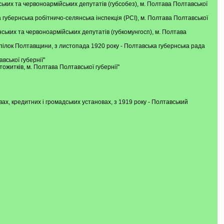
нських та червоноармійських депутатів (губсобез), м. Полтава Полтавської
а губернська робітничо-селянська інспекція (РСІ), м. Полтава Полтавської
янських та червоноармійських депутатів (губкомунгосп), м. Полтава
спілок Полтавщини, з листопада 1920 року - Полтавська губернська рада
вської губернії"
тожитків, м. Полтава Полтавської губернії"
ах, кредитних і громадських установах, з 1919 року - Полтавський