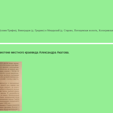
ухино/Трифон), Виноградов (д. Гридино) и Мещерский (д. Старово, Погощенская волость, Кологривский у
лиотеке местного краеведа Александра Акатова.