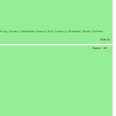
езд), Гнусин (с.Сидоровское), Конев (д. Угол), Галахов (д. Половецкое, Просек), Голубевы
Лайк (1)
Наверх
##