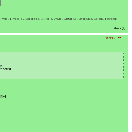
езд), Гнусин (с.Сидоровское), Конев (д. Угол), Галахов (д. Половецкое, Просек), Голубевы
Лайк (1)
Наверх
##
м.
еалогии.
ине.