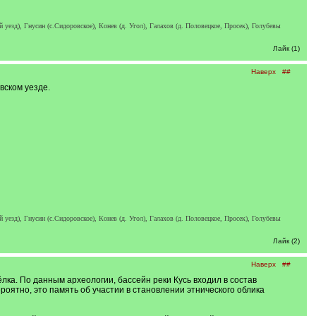
езд), Гнусин (с.Сидоровское), Конев (д. Угол), Галахов (д. Половецкое, Просек), Голубевы
Лайк (1)
Наверх
##
вском уезде.
езд), Гнусин (с.Сидоровское), Конев (д. Угол), Галахов (д. Половецкое, Просек), Голубевы
Лайк (2)
Наверх
##
ёлка. По данным археологии, бассейн реки Кусь входил в состав
роятно, это память об участии в становлении этнического облика