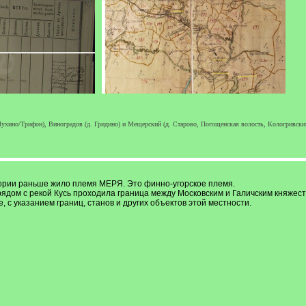
ухино/Трифон), Виноградов (д. Гридино) и Мещерский (д. Старово, Погощенская волость, Кологривский у
ории раньше жило племя МЕРЯ. Это финно-угорское племя.
рядом с рекой Кусь проходила граница между Московским и Галичским княжест
е, с указанием границ, станов и других объектов этой местности.