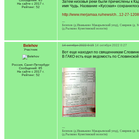
Сообщений: 85
Затем низовья реки были причислены к Кад
На сайте с 2017 г.
имя Чудь. Название «Кусская» сохранилос
Рейтинг: 52
http://www.merjamaa.ru/news/ch...12-27-1208
---
Белехов (д.Иваньково Макарьевский уезд), Смирнов (д. М
(д.Рылково Кунестинской волости)
Belehov
14 октября 2022 0:15
14 октября 2022 0:27
Участник
Вот еще находил по священникам Словинки
В ГАКО есть еще ведомость по Словинской 
Россия, Санкт-Петербург
Сообщений: 85
На сайте с 2017 г.
Рейтинг: 52
---
Белехов (д.Иваньково Макарьевский уезд), Смирнов (д. М
(д.Рылково Кунестинской волости)