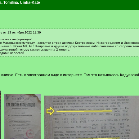
a
,
Tomilina
,
Umka-Kate
v от 13 октября 2022 11:39
олезная информация!
о Макарьевскому уезду находятся в трех архивах Костромском, Нижегородском и Ивановско
не нашел. Искал МК, РС, Клировые и другие подозрительные либо полезные со стороны ген
лужителей потому как поиск шел на 2 колена.
здов и волостей.
книжке. Есть в электронном виде в интернете. Там это называлось Кадуевской