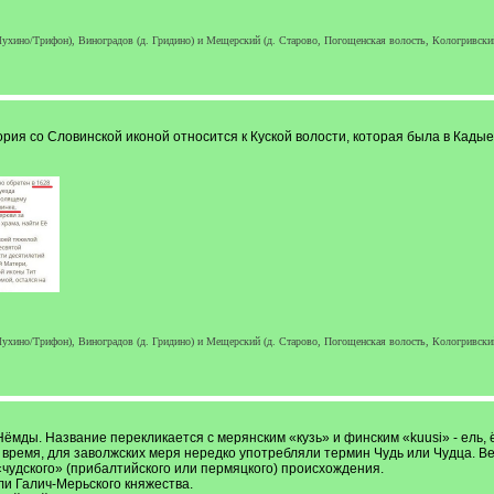
ухино/Трифон), Виноградов (д. Гридино) и Мещерский (д. Старово, Погощенская волость, Кологривский у
ия со Словинской иконой относится к Куской волости, которая была в Кадые
ухино/Трифон), Виноградов (д. Гридино) и Мещерский (д. Старово, Погощенская волость, Кологривский у
 Нёмды. Название перекликается с мерянским «кузь» и финским «kuusi» - ель, 
 время, для заволжских меря нередко употребляли термин Чудь или Чудца. Ве
чудского» (прибалтийского или пермяцкого) происхождения.
ли Галич-Мерьского княжества.