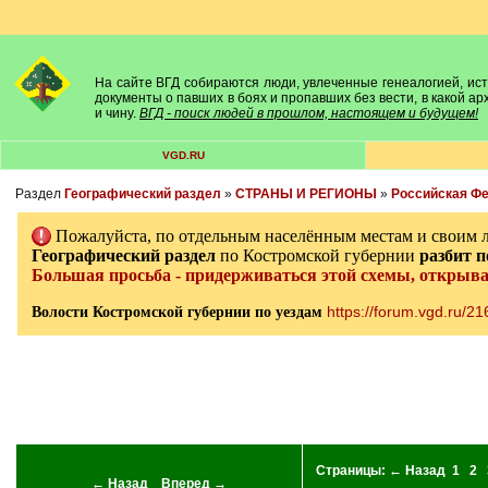
На сайте ВГД собираются люди, увлеченные генеалогией, исто
документы о павших в боях и пропавших без вести, в какой а
и чину.
ВГД - поиск людей в прошлом, настоящем и будущем!
VGD.RU
Раздел
Географический раздел
»
СТРАНЫ И РЕГИОНЫ
»
Российская Ф
Пожалуйста, по отдельным населённым местам и своим 
Географический раздел
по Костромской губернии
разбит
п
Большая просьба - придерживаться этой схемы, открыв
https://forum.vgd.ru/2
Волости Костромской губернии по уездам
Страницы:
← Назад
1
2
← Назад
Вперед →