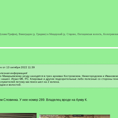
ухино/Трифон), Виноградов (д. Гридино) и Мещерский (д. Старово, Погощенская волость, Кологривский у
v от 13 октября 2022 11:39
олезная информация!
о Макарьевскому уезду находятся в трех архивах Костромском, Нижегородском и Ивановско
не нашел. Искал МК, РС, Клировые и другие подозрительные либо полезные со стороны ген
лужителей потому как поиск шел на 2 колена.
здов и волостей.
м Словинка. У нее номер 289. Владелец вроде на букву К.