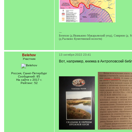
---
Белехов (д.Иваньково Макарьевский уезд), Смирнов (д. М
(д.Рылково Кунестинской волости)
Belehov
13 октября 2022 23:41
Участник
Вот, например, книжка в Антроповсокй биб
Россия, Санкт-Петербург
Сообщений: 85
На сайте с 2017 г.
Рейтинг: 52