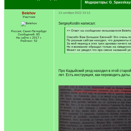
Модераторы:
G_Spasskay
Belehov
13 октября 2022 23:12
Участник
SergeyKostin написал:
[
>> Ответ на сообщение пользователя Beleho
Россия, Санкт-Петербург
q
Сообщений: 85
]
Спасибо Вам большое Евгений! Это очень п
На сайте с 2017 г.
По разным сайтам находил, что документы п
Рейтинг: 52
За мой период в этих трех архивах ничего 
Но я внимание обращал только на священнос
Может не увидел что при смене названий уе
[
/
q
]
Про Кадыйский уезд находил в этой старой 
лет. Есть инструкция, как переводить даты.