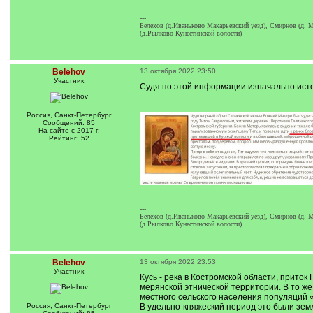
---
Белехов (д.Иваньково Макарьевский уезд), Смирнов (д. М
(д.Рылково Кунестинской волости)
Belehov
13 октября 2022 23:50
Участник
Судя по этой информации изначально истор
Россия, Санкт-Петербург
Сообщений: 85
На сайте с 2017 г.
Рейтинг: 52
---
Белехов (д.Иваньково Макарьевский уезд), Смирнов (д. М
(д.Рылково Кунестинской волости)
Belehov
13 октября 2022 23:53
Участник
Кусь - река в Костромской области, приток
мерянской этнической территории. В то же
местного сельского населения популяций «
Россия, Санкт-Петербург
В удельно-княжеский период это были зем