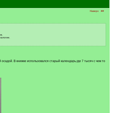
Наверх
##
м.
еалогии.
 осадой. В книжке использовался старый календарь,где 7 тысяч с чем то