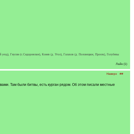
езд), Гнусин (с.Сидоровское), Конев (д. Угол), Галахов (д. Половецкое, Просек), Голубевы
Лайк (1)
Наверх
##
вами. Там были битвы, есть курган рядом. Об этом писали местные