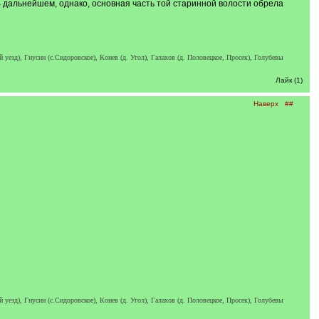
В дальнейшем, однако, основная часть той старинной волости обрела
езд), Гнусин (с.Сидоровское), Конев (д. Угол), Галахов (д. Половецкое, Просек), Голубевы
Лайк (1)
Наверх
##
езд), Гнусин (с.Сидоровское), Конев (д. Угол), Галахов (д. Половецкое, Просек), Голубевы