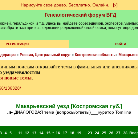
Нарисуйте свое древо. Бесплатно. Онлайн.
[х]
Генеалогический форум ВГД
рией, геральдикой и т.д. Здесь вы найдете собеседников, экспертов, умелых
рхив обратиться при исследовании родословной своей семьи, помогут опреде
РЕГИСТРАЦИЯ
ВОЙТИ
едерация
»
Россия, Центральный округ
»
Костромская область
»
Макарьевс
личным поискам открывайте темы в фамильных или дневниковых
о уездам/волостям
ая новые темы
.
166/136328/
Макарьевский уезд [Костромская губ.]
..▶ ДИАЛОГОВАЯ тема (вопросы/ответы)___куратор Tomilina
3
4
5
...
11
12
13
14
15
*
16
17
18
19
...
23
24
25
26
27
28
Впе