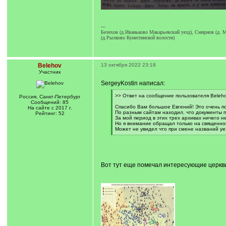
---
Белехов (д.Иваньково Макарьевский уезд), Смирнов (д. М
(д.Рылково Кунестинской волости)
Belehov
13 октября 2022 23:18
Участник
SergeyKostin написал:
[
>> Ответ на сообщение пользователя Beleho
Россия, Санкт-Петербург
q
Сообщений: 85
]
Спасибо Вам большое Евгений! Это очень п
На сайте с 2017 г.
По разным сайтам находил, что документы п
Рейтинг: 52
За мой период в этих трех архивах ничего 
Но я внимание обращал только на священнос
Может не увидел что при смене названий уе
[
/
q
]
Вот тут еще помечал интересующие церкви