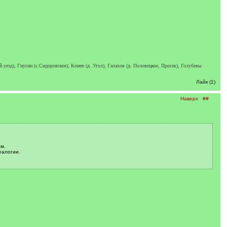
езд), Гнусин (с.Сидоровское), Конев (д. Угол), Галахов (д. Половецкое, Просек), Голубевы
Лайк (1)
Наверх
##
м.
еалогии.