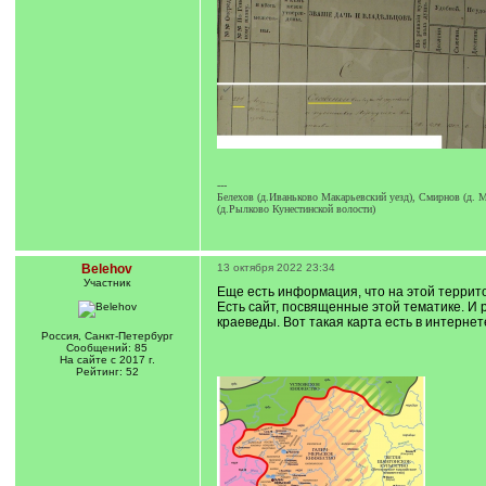
---
Белехов (д.Иваньково Макарьевский уезд), Смирнов (д. М
(д.Рылково Кунестинской волости)
Belehov
13 октября 2022 23:34
Участник
Еще есть информация, что на этой террит
Есть сайт, посвященные этой тематике. И 
краеведы. Вот такая карта есть в интернет
Россия, Санкт-Петербург
Сообщений: 85
На сайте с 2017 г.
Рейтинг: 52