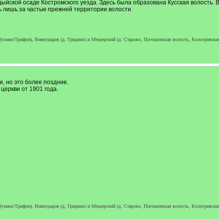
ыйской осаде Костромского уезда. Здесь была образована Кусская волость. 
ь лишь за частью прежней территории волости.
ухино/Трифон), Виноградов (д. Гридино) и Мещерский (д. Старово, Погощенская волость, Кологривский у
, но это более поздние.
церкви от 1901 года.
ухино/Трифон), Виноградов (д. Гридино) и Мещерский (д. Старово, Погощенская волость, Кологривский у