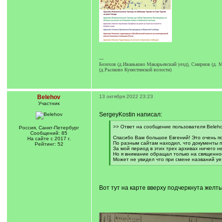
---
Белехов (д.Иваньково Макарьевский уезд), Смирнов (д. М
(д.Рылково Кунестинской волости)
Belehov
13 октября 2022 23:23
Участник
SergeyKostin написал:
[
>> Ответ на сообщение пользователя Beleho
Россия, Санкт-Петербург
q
Сообщений: 85
]
Спасибо Вам большое Евгений! Это очень п
На сайте с 2017 г.
По разным сайтам находил, что документы п
Рейтинг: 52
За мой период в этих трех архивах ничего 
Но я внимание обращал только на священнос
Может не увидел что при смене названий уе
[
/
q
]
Вот тут на карте вверху подчеркнута желты