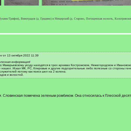
ухино/Трифон), Виноградов (д. Гридино) и Мещерский (д. Старово, Погощенская волость, Кологривский у
v от 13 октября 2022 11:39
олезная информация!
о Макарьевскому уезду находятся в трех архивах Костромском, Нижегородском и Ивановско
не нашел. Искал МК, РС, Клировые и другие подозрительные либо полезные со стороны ген
лужителей потому как поиск шел на 2 колена.
здов и волостей.
. Словинская помечена зеленым ромбиком. Она относилась к Плесской десят