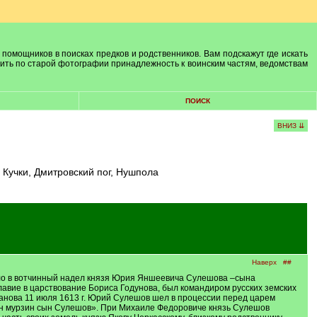
 помощников в поисках предков и родственников. Вам подскажут где искать
лить по старой фотографии принадлежность к воинским частям, ведомствам
ПОИСК
ВНИЗ ⇊
 Кучки, Дмитровский пог, Нушпола
Наверх
##
дило в вотчинный надел князя Юрия Яншеевича Сулешова –сына
лавие в царствование Бориса Годунова, был командиром русских земских
анова 11 июля 1613 г. Юрий Сулешов шел в процессии перед царем
ншин мурзин сын Сулешов». При Михаиле Федоровиче князь Сулешов