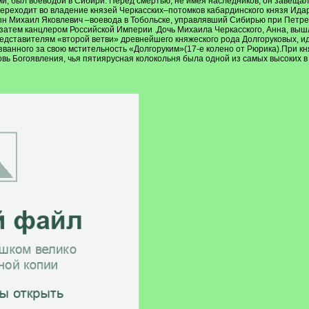
, был воеводой в Сибири. Перед смертью, не имея наследников, он завещал 
. переходит во владение князей Черкасских–потомков кабардинского князя Ид
ын Михаил Яковлевич –воевода в Тобольске, управлявший Сибирью при Петре
затем канцлером Российской Империи .Дочь Михаила Черкасского, Анна, вышл
редставителям «второй ветви» древнейшего княжеского рода Долгоруковых, 
ванного за свою мстительность «Долгоруким»(17-е колено от Рюрика).При кн
ь Богоявления, чья пятиярусная колокольня была одной из самых высоких в Р