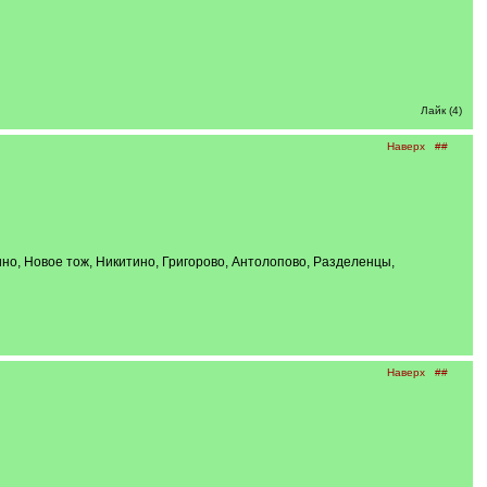
Лайк (4)
Наверх
##
дино, Новое тож, Никитино, Григорово, Антолопово, Разделенцы,
Наверх
##