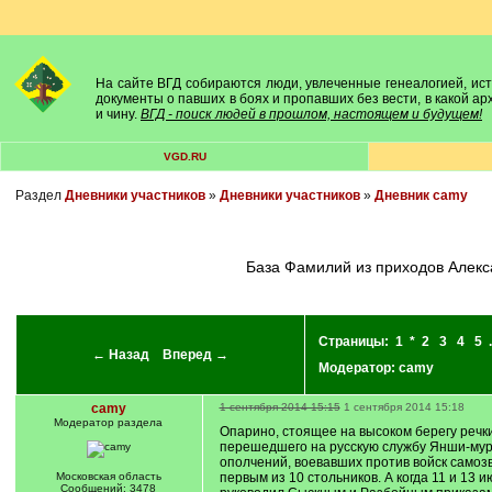
На сайте ВГД собираются люди, увлеченные генеалогией, исто
документы о павших в боях и пропавших без вести, в какой а
и чину.
ВГД - поиск людей в прошлом, настоящем и будущем!
VGD.RU
Раздел
Дневники участников
»
Дневники участников
»
Дневник camy
База Фамилий из приходов Алекс
Страницы:
1
*
2
3
4
5
.
← Назад
Вперед →
Модератор:
camy
camy
1 сентября 2014 15:15
1 сентября 2014 15:18
Модератор раздела
Опарино, стоящее на высоком берегу речк
перешедшего на русскую службу Янши-мурзы
ополчений, воевавших против войск самоз
Московская область
первым из 10 стольников. А когда 11 и 13
Сообщений: 3478