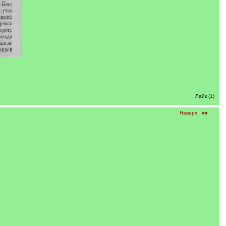
Лайк (1)
Наверх
##