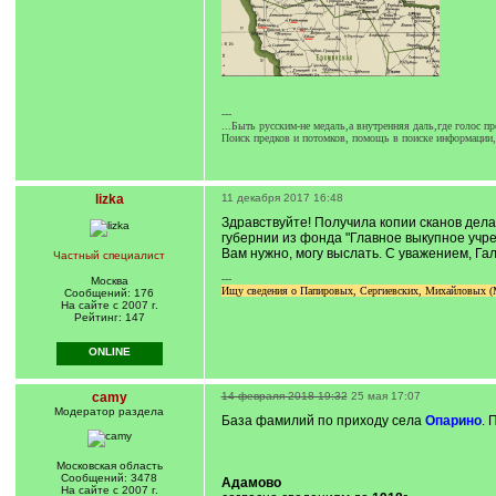
---
...Быть русским-не медаль,а внутренняя даль,где голос пр
Поиск предков и потомков, помощь в поиске информации, 
lizka
11 декабря 2017 16:48
Здравствуйте! Получила копии сканов дел
губернии из фонда "Главное выкупное учре
Вам нужно, могу выслать. С уважением, Га
Частный специалист
---
Москва
Ищу сведения о Папировых, Сергиевских, Михайловых (Мо
Сообщений: 176
На сайте с 2007 г.
Рейтинг: 147
ONLINE
camy
14 февраля 2018 19:32
25 мая 17:07
Модератор раздела
База фамилий по приходу села
Опарино
. 
Московская область
Сообщений: 3478
Адамово
На сайте с 2007 г.