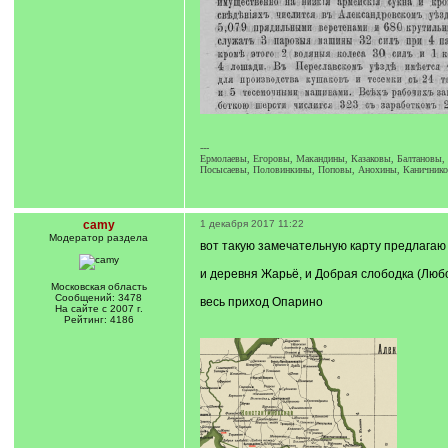
---
Ермолаевы, Егоровы, Макандины, Казаковы, Балтановы, П
Посысаевы, Половинкины, Поповы, Анохины, Каничников
camy
1 декабря 2017 11:22
Модератор раздела
вот такую замечательную карту предлагаю
и деревня Жарьё, и Добрая слободка (Люб
Московская область
Сообщений: 3478
весь приход Опарино
На сайте с 2007 г.
Рейтинг: 4186