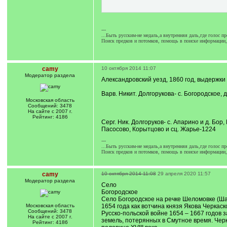
---
...Быть русским-не медаль,а внутренняя даль,где голос пр
Поиск предков и потомков, помощь в поиске информации, 
camy
10 октября 2014 11:07
Модератор раздела
Александровский уезд, 1860 год, выдержки
Варв. Никит. Долгорукова- с. Богородское,
Московская область
Сообщений: 3478
На сайте с 2007 г.
Рейтинг: 4186
Серг. Ник. Долгоруков- с. Апарино и д. Бо
Пасосово, Корытцово и сц. Жарье-1224
---
...Быть русским-не медаль,а внутренняя даль,где голос пр
Поиск предков и потомков, помощь в поиске информации, 
camy
10 октября 2014 11:08
29 апреля 2020 11:57
Модератор раздела
Cело
Богородское
Село Богородское на речке Шеломовке (Ша
Московская область
1654 года как вотчина князя Якова Черкаск
Сообщений: 3478
Русско-польской войне 1654 – 1667 годов 
На сайте с 2007 г.
земель, потерянных в Смутное время. Черк
Рейтинг: 4186