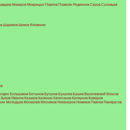
жавцев) Макаров Мокрицын Павлов Плаксин Родионов Серов Соловьев
ов Шариков Шиков Яловенко
ов
олдин Большаков Ботынов Бутузов Бухалев Бушев Василевский Власов
 Зыков Иванов Казаков Калинин Капитанов Капиунов Комаров
ин Молодцов Москалев Мясников Никаноров Новиков Павлов Панкратов