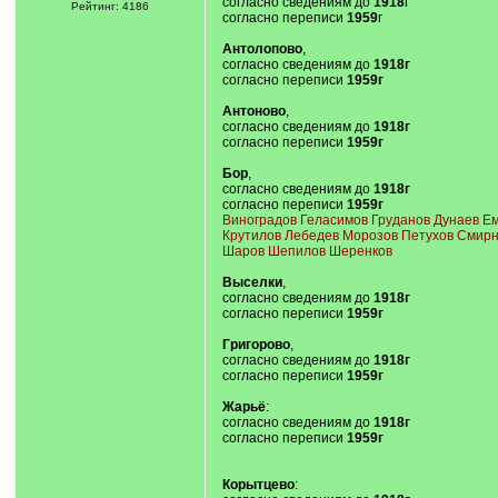
согласно сведениям до
1918
г
Рейтинг: 4186
согласно переписи
1959
г
Антолопово
,
согласно сведениям до
1918г
согласно переписи
1959г
Антоново
,
согласно сведениям до
1918г
согласно переписи
1959г
Бор
,
согласно сведениям до
1918г
согласно переписи
1959г
Виноградов Геласимов Груданов Дунаев Е
Крутилов Лебедев Морозов Петухов Смирн
Шаров Шепилов Шеренков
Выселки
,
согласно сведениям до
1918г
согласно переписи
1959г
Григорово
,
согласно сведениям до
1918г
согласно переписи
1959г
Жарьё
:
согласно сведениям до
1918г
согласно переписи
1959г
Корытцево
: