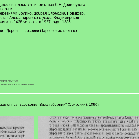
ское являлось вотчиной князя С.Н. Долгорукова,
церкви.
с деревнями Болино, Добрая Слободка, Новиково,
остав Александровского уезда Владимирской
живало 1428 человек, в 1927 году - 1385
т. Деревня Тарсеево (Тарсево) исчезла во
ы
едков слышен....
генеалогия и краеведение.
ышленныя заведения Влад.губернии" (Свирский), 1890 г