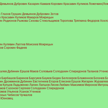
 Демьянов Дубровин Казарин Камаев Коровин Красавин Куликов Ложечкин(Ло
 Глазов Грушин Демьянов Дубровин Зотов
н Красавин Куликов Макаров Мокрицын
н Родионов Рыжова Сизова Стекольщиков Торопова Тряпкина Федоров Хохл
ин Кулявин Лаптев Моисеев Мокрицын
ов Сорокин Фадеев
халев Дубинин Ершов Маков Соловьев Солодахин Спиридонов Таланов Утенк
в Барбашов Баринов Барсуков Бауков Бедин Белозеров Блаженнов Богачев Б
хин Дрожжинов Дубинин Евстегнеев Егоров Елисеев Ершов Жигарин Журавлев
ов Купцов Ладыженко Лапин Лапшов Лисев Любкин Максимов Миронов Митрош
аков Сазонов Сергеев Солодахин Спиридонов
юмов Ульянов Усанов Утенков
рных Чибисов Чучкалов
 Юхновец