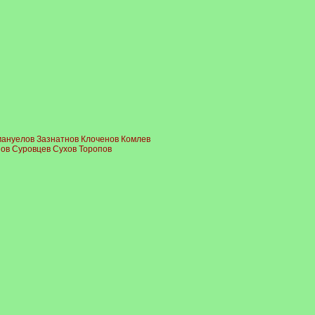
мануелов Зазнатнов Клоченов Комлев
ов Суровцев Сухов Торопов