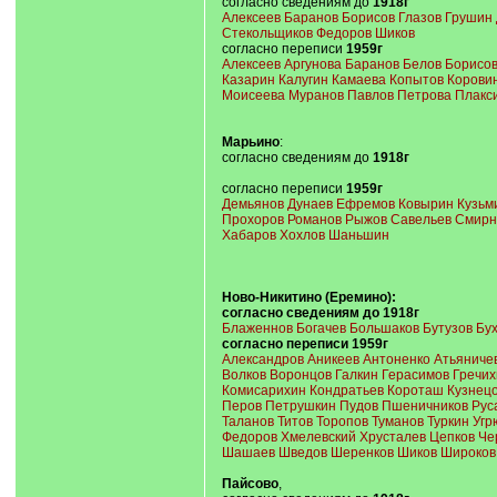
согласно сведениям до
1918г
Алексеев Баранов Борисов Глазов Грушин
Стекольщиков Федоров Шиков
согласно переписи
1959г
Алексеев Аргунова Баранов Белов Борисов
Казарин Калугин Камаева Копытов Корови
Моисеева Муранов Павлов Петрова Плакси
Марьино
:
согласно сведениям до
1918г
согласно переписи
1959г
Демьянов Дунаев Ефремов Ковырин Кузьм
Прохоров Романов Рыжов Савельев Смирн
Хабаров Хохлов Шаньшин
Ново-Никитино (Еремино):
согласно сведениям до
1918г
Блаженнов Богачев Большаков Бутузов Бу
согласно переписи
1959г
Александров Аникеев Антоненко Атьяниче
Волков Воронцов Галкин Герасимов Гречи
Комисарихин Кондратьев Короташ Кузнец
Перов Петрушкин Пудов Пшеничников Рус
Таланов Титов Торопов Туманов Туркин Угр
Федоров Хмелевский Хрусталев Цепков Че
Шашаев Шведов Шеренков Шиков Широков
Пайсово
,