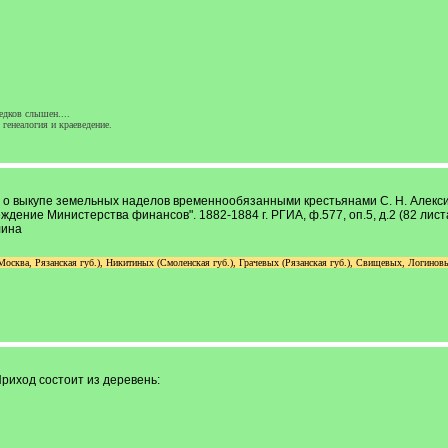
едков слышен....
генеалогия и краеведение.
а о выкупе земельных наделов временнообязанными крестьянами С. Н. Алекс
ждение Министерства финансов". 1882-1884 г. РГИА, ф.577, оп.5, д.2 (82 ли
лина
сква, Рязанская губ.), Никитиных (Смоленская губ.), Грачевых (Рязанская губ.), Свищевых, Логиновых
Приход состоит из деревень: