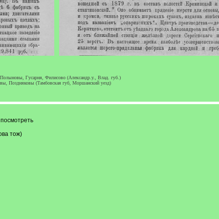
олыновы, Гусарня, Филисово (Александр.у., Влад. губ.)
ы, Поздняковы (Тамбовская губ, Моршанский уезд)
 посмотреть
ова тож)