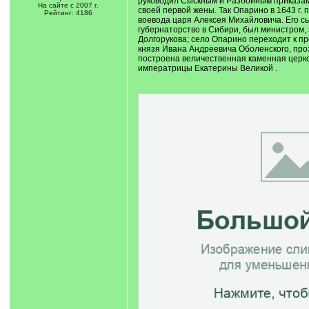
руководил Сыскным и Разбойным приказами
На сайте с 2007 г.
своей первой жены. Так Опарино в 1643 г
Рейтинг: 4186
воевода царя Алексея Михайловича. Его с
губернаторство в Сибири, был министром, 
Долгорукова; село Опарино переходит к п
князя Ивана Андреевича Оболенского, проз
построена величественная каменная церков
императрицы Екатерины Великой .