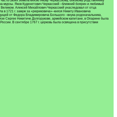
часть своих земель князю Якову Черкасскому, близкому родственнику
ара-мурзы. Яков Куденетович Черкасский –ближний боярин и любимый
 Великом. Алексей Михайлович Черкасский унаследовал от отца
а в 1721 г. замуж за «рюриковича»–князя Никиту Ивановича
идущей от Федора Владимировича Большого –внука родоначальника,
язе Сергее Никитиче Долгорукове, армейском капитане, в Опарине была
оссии. В сентябре 1767 г. церковь была освящена в присутствии