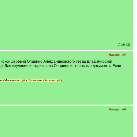
Лайк (2)
Наверх
##
инской деревни Опарино Александровского уезда Владимирской
ста). Для изучения истории села Опарино интересные документы.Если
 (Московская губ.), Русановых (Курская губ.)
Наверх
##