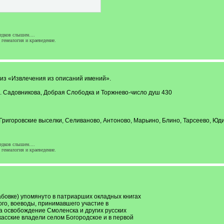
едков слышен....
генеалогия и краеведение.
 из «Извлечения из описаний имений».
 д. Садовникова, Добрая Слободка и Торжнево-число душ 430
р, Григоровские выселки, Селиваново, Антоново, Марьино, Блино, Тарсеево, Ю
едков слышен....
генеалогия и краеведение.
бовке) упомянуто в патриарших окладных книгах
ого, воеводы, принимавшего участие в
за освобождение Смоленска и других русских
асские владели селом Богородское и в первой