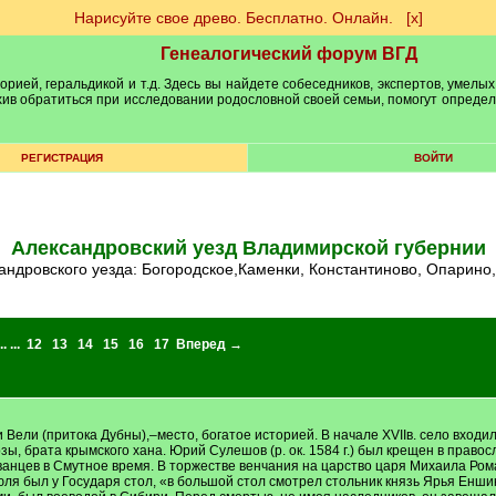
Нарисуйте свое древо. Бесплатно. Онлайн.
[х]
Генеалогический форум ВГД
рией, геральдикой и т.д. Здесь вы найдете собеседников, экспертов, умелых
рхив обратиться при исследовании родословной своей семьи, помогут опреде
РЕГИСТРАЦИЯ
ВОЙТИ
Александровский уезд Владимирской губернии
андровского уезда: Богородское,Каменки, Константиново, Опарино,
.. ...
12
13
14
15
16
17
Вперед →
и Вели (притока Дубны),–место, богатое историей. В начале XVIIв. село вхо
, брата крымского хана. Юрий Сулешов (р. ок. 1584 г.) был крещен в правос
ванцев в Смутное время. В торжестве венчания на царство царя Михаила Ром
 июля был у Государя стол, «в большой стол смотрел стольник князь Ярья Е