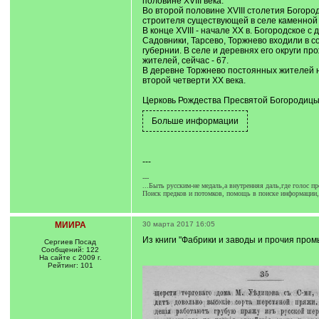
половине XVIII века.
Во второй половине XVIII столетия Богород
строителя существующей в селе каменной 
В конце XVIII - начале XX в. Богородское 
Садовники, Тарсево, Торжнево входили в с
губернии. В селе и деревнях его округи про
жителей, сейчас - 67.
В деревне Торжнево постоянных жителей не
второй четверти XX века.
Церковь Рождества Пресвятой Богородиц
---
---
...Быть русским-не медаль,а внутренняя даль,где голос пр
Поиск предков и потомков, помощь в поиске информации, 
МИИРА
30 марта 2017 16:05
Из книги "Фабрики и заводы и прочия пром
Сергиев Посад
Сообщений: 122
На сайте с 2009 г.
Рейтинг: 101