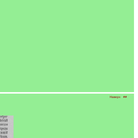
Наверх
##