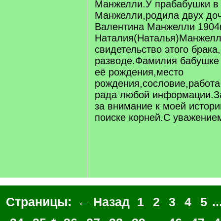
Манжелли.У прабабушки в
Манжелли,родила двух доч
Валентина Манжелли 1904г
Наталия(Наталья)Манжелл
свидетельство этого брака
разводе.Фамилия бабушке 
её рождения,место
рождения,сословие,работа
рада любой информации.З
за внимание к моей истори
поиске корней.С уважение
Страницы:
← Назад
1
2
3
4
5
..