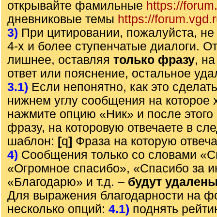
открывайте фамильные
https://forum
дневниковые темы
https://forum.vgd.
3)
При цитировании, пожалуйста, не 
4-х и более ступенчатые диалоги. О
лишнее, оставляя
только фразу
, н
ответ или пояснение, остальное уда
3.1)
Если непонятно, как это сделать
нижнем углу сообщения на которое х
нажмите опцию «Ник» и после этого 
фразу, на которовую отвечаете в с
шаблон:
[
q
]
Фраза на которую отвеч
4)
Сообщения только со словами «С
«Огромное спасибо», «Спасибо за 
«Благодарю» и т.д. –
будут удален
Для выражения благодарности на ф
несколько опций:
4.1)
поднять рейти