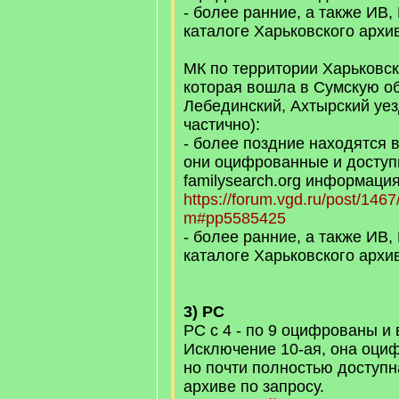
- более ранние, а также ИВ,
каталоге Харьковского архи
МК по территории Харьковск
которая вошла в Сумскую об
Лебединский, Ахтырский уез
частично):
- более поздние находятся 
они оцифрованные и доступ
familysearch.org информаци
https://forum.vgd.ru/post/146
m#pp5585425
- более ранние, а также ИВ,
каталоге Харьковского архи
3) РС
РС с 4 - по 9 оцифрованы и
Исключение 10-ая, она оциф
но почти полностью доступна
архиве по запросу.