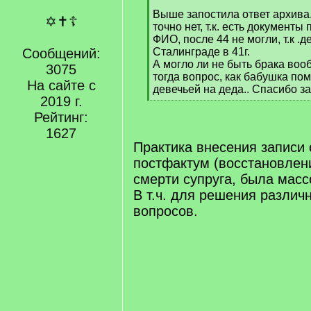
]
Выше запостила ответ архива
✡✝☦
точно нет, т.к. есть докумен
ФИО, после 44 не могли, т.к .д
Сообщений:
Сталинграде в 41г.
А могло ли не быть брака во
3075
тогда вопрос, как бабушка п
На сайте с
девечьей на деда.. Спасибо за
2019 г.
[
/
Рейтинг:
q
1627
]
Практика внесения записи 
постфактум (восстановлен
смерти супруга, была массо
В т.ч. для решения различ
вопросов.