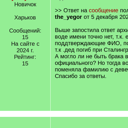
Новичок
>> Ответ на
сообщение
пол
the_yegor
от 5 декабря 202
Харьков
Выше запостила ответ арх
Сообщений:
воде имени точно нет, т.к.
15
поддтверждающие ФИО, по
На сайте с
т.к .дед погиб при Сталингр
2024 г.
А могло ли не быть брака 
Рейтинг:
официального? Но тогда во
15
поменяла фамилию с девеч
Спасибо за ответы.