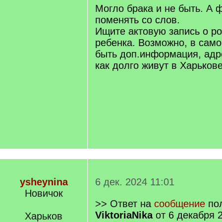
q
Могло брака и не быть. А
]
поменять со слов.
Ищите актовую запись о р
ребенка. Возможно, в само
быть доп.информация, адр
как долго живут в Харьков
ysheynina
6 дек. 2024 11:01
Новичок
>> Ответ на
сообщение
пол
ViktoriaNika
от 6 декабря 
Харьков