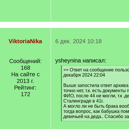
ViktoriaNika
6 дек. 2024 10:18
ysheynina написал:
Сообщений:
168
[
>> Ответ на сообщение пользо
На сайте с
q
декабря 2024 22:04
]
2013 г.
Выше запостила ответ архива
Рейтинг:
точно нет, т.к. есть докумен
172
ФИО, после 44 не могли, т.к .д
Сталинграде в 41г.
А могло ли не быть брака во
тогда вопрос, как бабушка п
девечьей на деда.. Спасибо за
[
/