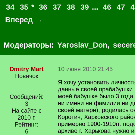
34
35
*
36
37
38
39
...
46
47
4
Вперед →
Модераторы:
Yaroslav_Don
,
secer
Dmitry Mart
10 июня 2010 21:45
Новичок
Я хочу установить личност
данные своей прабабушки 
моей бабушке было 3 года 
Сообщений:
ни имени ни фамилии ни д
3
своей матери), родилась о
На сайте с
Коротич, Харковского райо
2010 г.
примерно 1900-1910гг. под
Рейтинг:
архиве г. Харькова нужно 
6