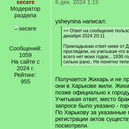
secere
6 дек. 2024 1:15
Модератор
раздела
ysheynina написал:
[
>> Ответ на сообщение пользо
q
декабря 2024 20:11
]
Прикладываю ответ ниже от Д
Сообщений:
проглядели, но учитывая что 
1059
всего нет моих годов... 1936 г
На сайте с
сильно рано.. Не понятно тепер
[
2024 г.
/
Рейтинг:
q
Получается Жихарь и не пр
955
]
они в Харькове жили. Жих
позже официально к город
Учитывая ответ, место бра
запросе было указано - го
По Харькову за указанные 
регистрации актов существ
посмотрели.