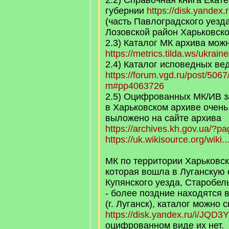
2.2) Справочная книга Екат
губернии
https://disk.yandex
(часть Павлоградского уезд
Лозовской район Харьковско
2.3) Каталог МК архива можн
https://metrics.tilda.ws/ukrai
2.4) Каталог исповедных ве
https://forum.vgd.ru/post/50
m#pp4063726
2.5) Оцифрованных МК/ИВ за
в Харьковском архиве очень 
выложено на сайте архива
https://archives.kh.gov.ua/?
https://uk.wikisource.org/wi
МК по территории Харьковск
которая вошла в Луганскую 
Купянского уезда, Старобель
- более поздние находятся 
(г. Луганск), каталог можно 
https://disk.yandex.ru/i/JQD
оцифрованном виде их нет.