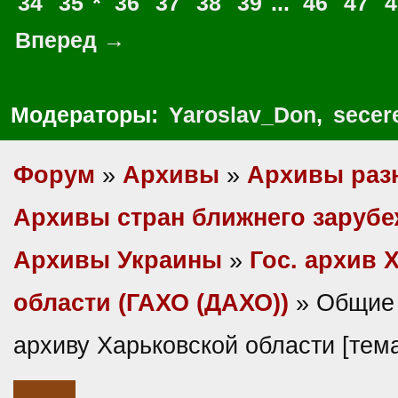
34
35
*
36
37
38
39
...
46
47
4
Вперед →
Модераторы:
Yaroslav_Don
,
secer
Форум
»
Архивы
»
Архивы раз
Архивы стран ближнего заруб
Архивы Украины
»
Гос. архив 
области (ГАХО (ДАХО))
» Общие 
архиву Харьковской области [те