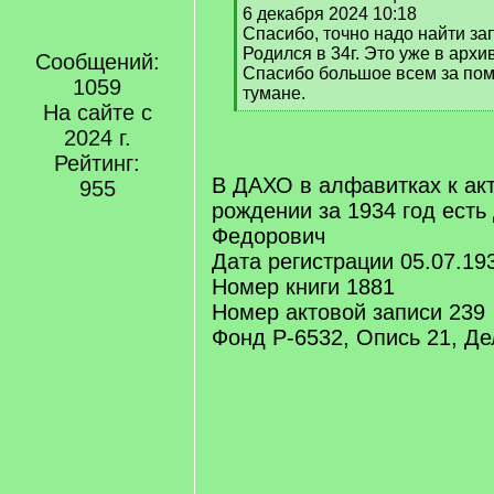
q
6 декабря 2024 10:18
]
Спасибо, точно надо найти зап
Родился в 34г. Это уже в архи
Сообщений:
Спасибо большое всем за помо
1059
тумане.
На сайте с
[
/
2024 г.
q
Рейтинг:
]
В ДАХО в алфавитках к ак
955
рождении за 1934 год ест
Федорович
Дата регистрации 05.07.19
Номер книги 1881
Номер актовой записи 239
Фонд Р-6532, Опись 21, Де