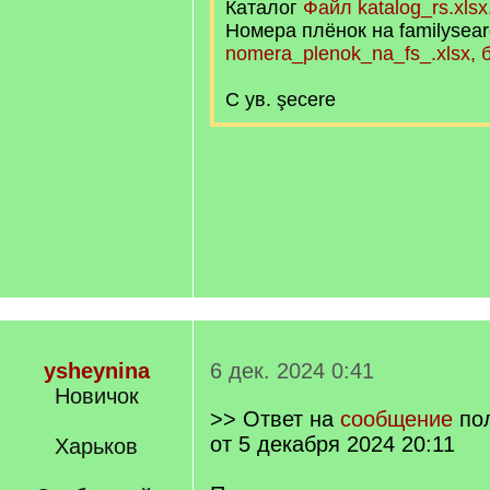
Каталог
Файл katalog_rs.xlsx
Номера плёнок на familysea
nomera_plenok_na_fs_.xlsx, 
С ув. şecere
ysheynina
6 дек. 2024 0:41
Новичок
>> Ответ на
сообщение
по
от 5 декабря 2024 20:11
Харьков