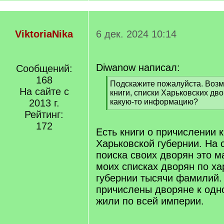
ViktoriaNika
6 дек. 2024 10:14
Diwanow написал:
Сообщений:
168
[
Подскажите пожалуйста. Возм
На сайте с
q
книги, списки Харьковских дв
]
2013 г.
какую-то информацию?
[
Рейтинг:
/
172
q
Есть книги о причислении 
]
Харьковской губернии. На
поиска своих дворян это ма
моих списках дворян по ха
губернии тысячи фамилий.
причислены дворяне к одно
жили по всей империи.