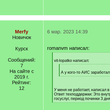
Merfy
6 мар. 2023 14:39
Новичок
romanvm написал:
Курск
[
Сообщений:
q
vit-lopatko написал:
]
7
[
На сайте с
q
А у кого-то АИС заработал
2019 г.
]
[
/
Рейтинг:
q
12
У меня не работает, написал в
]
Ответ техподдержки: Это вну
госуслуг, период починки 3 дн
[
/