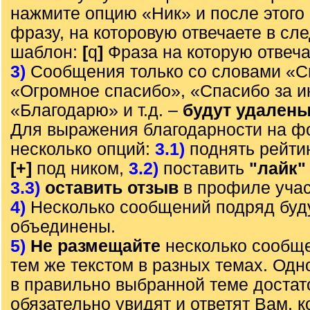
нажмите опцию «Ник» и после этого 
фразу, на которовую отвечаете в с
шаблон:
[
q
]
Фраза на которую отвеч
3)
Сообщения только со словами «С
«Огромное спасибо», «Спасибо за 
«Благодарю» и т.д. –
будут удален
Для выражения благодарности на ф
несколько опций:
3.1)
поднять рейти
[+]
под ником,
3.2)
поставить
"лайк"
3.3)
оставить отзыв
в профиле учас
4)
Несколько сообщений подряд буд
объединены.
5)
Не размещайте
несколько сообще
тем же текстом в разных темах. Од
в правильно выбранной теме достат
обязательно увидят и ответят Вам, к