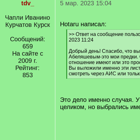
tdv_
5 мар. 2023 15:04
Чапли Иванино
Hotaru написал:
Курчатов Курск
[
>> Ответ на сообщение пользо
Сообщений:
q
2023 11:24
]
659
Добрый день! Спасибо, что в
На сайте с
Абеляшевым-это мои предки. 
2009 г.
отношение имеют или это прос
Рейтинг:
Вы выложили именно эти лис
смотреть через АИС или тольк
853
[
/
q
]
Это дело именно случая. У
целиком, но выбрались име