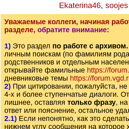
Ekaterina46
,
soojes
Уважаемые коллеги, начиная рабо
разделе,
обратите внимание:
1)
Это раздел
по работе с архивом
личным поискам (по фамилиям рода)
родственников и отдельным населе
открывайте фамильные
https://forum
дневниковые темы
https://forum.vgd.
2)
При цитировании, пожалуйста, не 
4-х и более ступенчатые диалоги. О
лишнее, оставляя
только фразу
, н
ответ или пояснение, остальное уда
2.1)
Если непонятно, как это сделать
нижнем углу сообщения на которое х