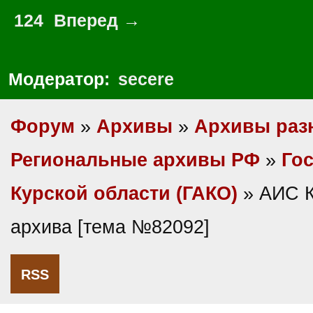
124
Вперед →
Модератор:
secere
Форум
»
Архивы
»
Архивы раз
Региональные архивы РФ
»
Гос
Курской области (ГАКО)
» АИС К
архива [тема №82092]
RSS