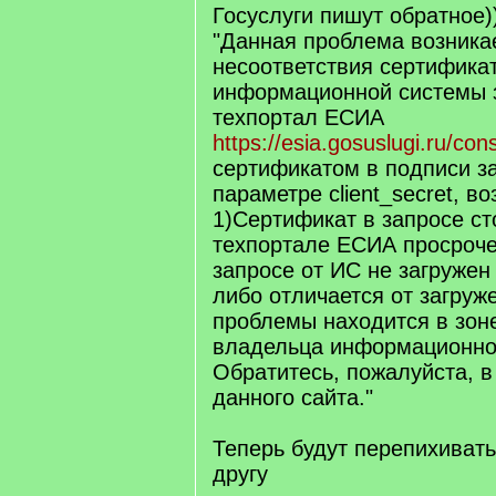
q
Госуслуги пишут обратное))
]
"Данная проблема возникае
несоответствия сертифика
информационной системы з
техпортал ЕСИА
https://esia.gosuslugi.ru/con
сертификатом в подписи з
параметре client_secret, 
1)Сертификат в запросе ст
техпортале ЕСИА просроче
запросе от ИС не загружен
либо отличается от загруж
проблемы находится в зон
владельца информационно
Обратитесь, пожалуйста, 
данного сайта."
Теперь будут перепихивать
другу