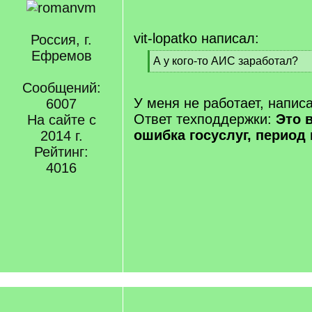
vit-lopatko написал:
Россия, г.
Ефремов
[
А у кого-то АИС заработал?
q
[
]
Сообщений:
/
q
У меня не работает, напис
6007
]
Ответ техподдержки:
Это 
На сайте с
ошибка госуслуг, период
2014 г.
Рейтинг:
4016