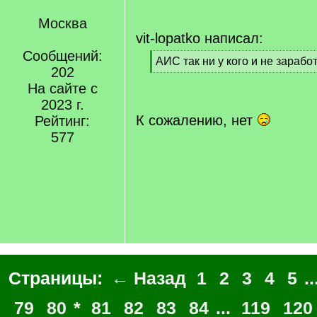
Москва
vit-lopatko написал:
Сообщений:
[
АИС так ни у кого и не зарабо
202
q
[
]
На сайте с
/
q
2023 г.
]
К сожалению, нет
Рейтинг:
577
Страницы:
← Назад
1
2
3
4
5
..
79
80
*
81
82
83
84
...
119
120