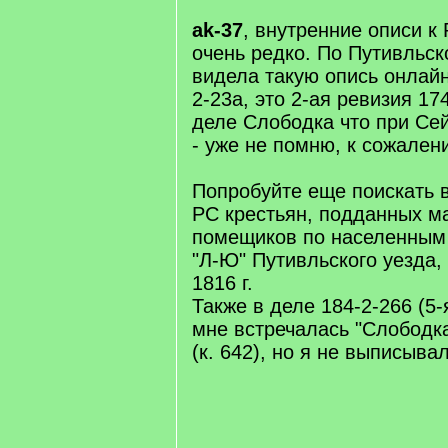
q
]
ak-37
, внутренние описи к
очень редко. По Путивльск
видела такую опись онлайн
2-23а, это 2-ая ревизия 174
деле Слободка что при Се
- уже не помню, к сожален
Попробуйте еще поискать в
РС крестьян, подданных м
помещиков по населенным 
"Л-Ю" Путивльского уезда, 
1816 г.
Также в деле 184-2-266 (5-я
мне встречалась "Слободк
(к. 642), но я не выписыв