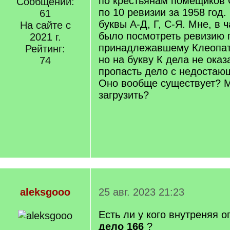
по крестьянам помещиков 
Сообщений:
по 10 ревизии за 1958 год.
61
буквы А-Д, Г, С-Я. Мне, в 
На сайте с
было посмотреть ревизию п
2021 г.
принадлежавшему Клеопат
Рейтинг:
но на букву К дела не оказ
74
пропасть дело с недостаю
Оно вообще существует? М
загрузить?
aleksgooo
25 авг. 2023 21:23
Есть ли у кого внутреняя 
дело 166
?