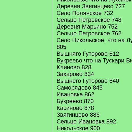
Деревня Звягинцево 727
Село Полянское 732
Сельцо Петровское 748
Деревня Марьино 752
Сельцо Петровское 762
Село Никольское, что на 
805
Вышняго Гуторово 812
Букреево что на Тускари В
Клиново 828
Захарово 834
Вышнего Гуторово 840
Саморядово 845
Ивановка 862
Букреево 870
Касиново 878
Звягинцево 886
Сельцо Ивановка 892
Никольское 900