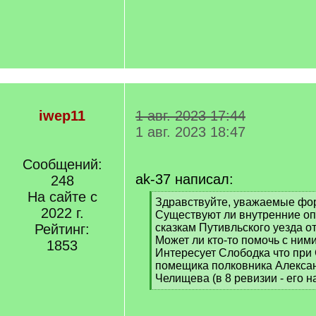
iwep11
1 авг. 2023 17:44
1 авг. 2023 18:47
Сообщений:
ak-37 написал:
248
На сайте с
[
Здравствуйте, уважаемые фо
2022 г.
q
Существуют ли внутренние оп
]
Рейтинг:
сказкам Путивльского уезда о
Может ли кто-то помочь с ним
1853
Интересует Слободка что при
помещика полковника Алекса
Челищева (в 8 ревизии - его н
[
/