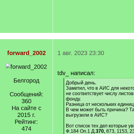
forward_2002
1 авг. 2023 23:30
tdv_ написал:
Белгород
[
Добрый день.
q
Заметил, что в АИС для некот
]
Сообщений:
не соответствует числу листов
фонду.
360
Разница от нескольких единиц
На сайте с
В чем может быть причина? Т
2015 г.
выгрузили в АИС?
Рейтинг:
Вот список тех дел которые ув
474
Ф.184 Оп.1 Д.
370,
873, 1153, 2