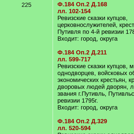
Ф.184 Оп.2 Д.168
225
лл. 102-154
Ревизские сказки купцов,
церковнослужителей, крест
Путивля по 4-й ревизии 178
Входит: город, округа
Ф.184 Оп.2 Д.211
лл. 599-717
Ревизские сказки купцов, 
однодворцев, войсковых о
экономических крестьян, к
дворовых людей дворян, л
звания г.Путивль, Путивльс
ревизии 1795г.
Входит: город, округа
Ф.184 Оп.2 Д.329
лл. 520-594