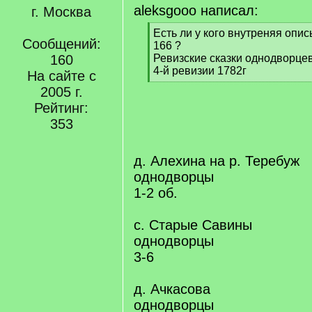
aleksgooo написал:
г. Москва
[
Есть ли у кого внутреняя опис
Сообщений:
q
166 ?
]
160
Ревизские сказки однодворцев
4-й ревизии 1782г
На сайте с
[
2005 г.
/
Рейтинг:
q
]
353
д. Алехина на р. Теребуж
однодворцы
1-2 об.
с. Старые Савины
однодворцы
3-6
д. Ачкасова
однодворцы