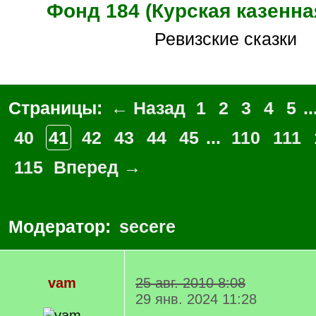
Фонд 184 (Курская казенна
Ревизские сказки
Страницы:
← Назад
1
2
3
4
5
..
40
41
42
43
44
45
...
110
111
115
Вперед →
Модератор:
secere
vam
25 авг. 2010 8:08
29 янв. 2024 11:28