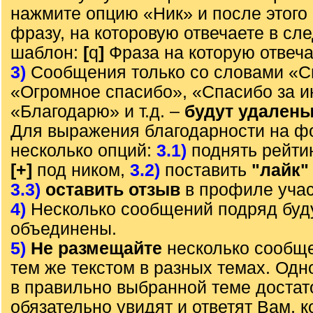
нажмите опцию «Ник» и после этого 
фразу, на которовую отвечаете в с
шаблон:
[
q
]
Фраза на которую отвеч
3)
Сообщения только со словами «С
«Огромное спасибо», «Спасибо за 
«Благодарю» и т.д. –
будут удален
Для выражения благодарности на ф
несколько опций:
3.1)
поднять рейти
[+]
под ником,
3.2)
поставить
"лайк"
3.3)
оставить отзыв
в профиле учас
4)
Несколько сообщений подряд буд
объединены.
5)
Не размещайте
несколько сообще
тем же текстом в разных темах. Од
в правильно выбранной теме достат
обязательно увидят и ответят Вам, к