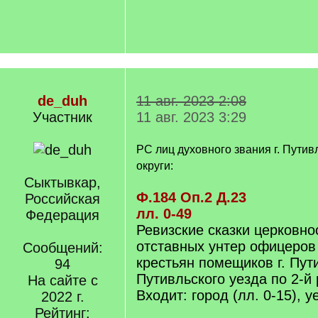
de_duh
11 авг. 2023 2:08
Участник
11 авг. 2023 3:29
РС лиц духовного звания г. Путив
округи:
Сыктывкар,
Ф.184 Оп.2 Д.23
Российская
лл. 0-49
Федерация
Ревизские сказки церковно
отставных унтер офицеров
Сообщений:
крестьян помещиков г. Пут
94
Путивльского уезда по 2-й 
На сайте с
Входит: город (лл. 0-15), у
2022 г.
Рейтинг: