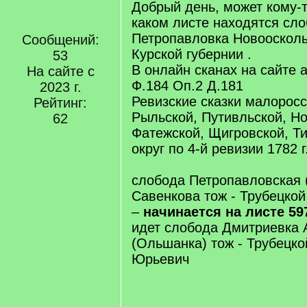
Добрый день, может кому-т
каком листе находятся сл
Петропавловка Новоосколь
Сообщений:
Курской губернии .
53
В онлайн сканах на сайте 
На сайте с
Ф.184 Оп.2 Д.181
2023 г.
Ревизские сказки малорос
Рейтинг:
Рыльской, Путивльской, Но
62
Фатежской, Щигровской, Ти
округ по 4-й ревизии 1782 г
слобода Петропавловская 
Савенкова тож - Трубецко
–
начинается на листе 59
идет слобода Дмитриевка
(Ольшанка) тож - Трубецк
Юрьевич