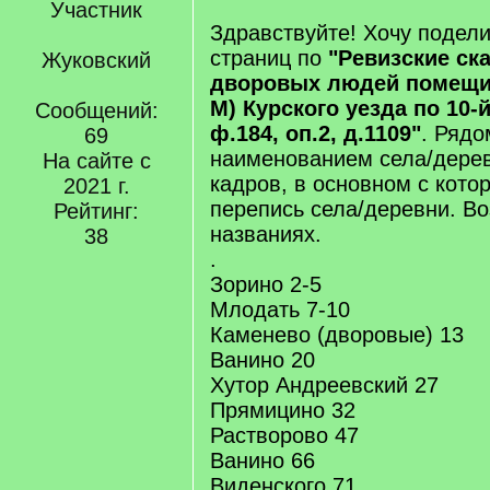
Участник
Здравствуйте! Хочу подел
страниц по
"Ревизские ска
Жуковский
дворовых людей помещик
М) Курского уезда по 10-й
Сообщений:
ф.184, оп.2, д.1109"
. Рядо
69
наименованием села/дере
На сайте с
кадров, в основном с кото
2021 г.
перепись села/деревни. В
Рейтинг:
названиях.
38
.
Зорино 2-5
Млодать 7-10
Каменево (дворовые) 13
Ванино 20
Хутор Андреевский 27
Прямицино 32
Растворово 47
Ванино 66
Виденского 71