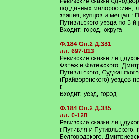
Ревизские сказки однодвор
подданных малороссиян, л
звания, купцов и мещан г.
Путивльского уезда по 6-й 
Входит: город, округа
Ф.184 Оп.2 Д.381
лл. 697-813
Ревизские сказки лиц духов
Фатеж и Фатежского, Дмитр
Путивльского, Суджанского
(Грайворонского) уездов п
г.
Входит: уезд, город
Ф.184 Оп.2 Д.385
лл. 0-128
Ревизские сказки лиц духо
г.Путивля и Путивльского, 
Белгородского, Дмитриевск