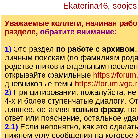
Ekaterina46
,
soojes
Уважаемые коллеги, начиная рабо
разделе,
обратите внимание:
1)
Это раздел
по работе с архивом
личным поискам (по фамилиям рода)
родственников и отдельным населе
открывайте фамильные
https://forum
дневниковые темы
https://forum.vgd.
2)
При цитировании, пожалуйста, не 
4-х и более ступенчатые диалоги. О
лишнее, оставляя
только фразу
, н
ответ или пояснение, остальное уда
2.1)
Если непонятно, как это сделать
нижнем углу сообщения на которое х