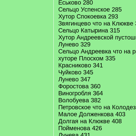
Еськово 280
Сельцо Успенское 285
Хутор Спокоевка 293
Звягинцево что на Клюкве 
Сельцо Катырина 315
Хутор Андреевской пустош
Лунево 329
Сельцо Андреевка что на 
хуторе Плоском 335
Красниково 341
Чуйково 345
Лунево 347
Форостова 360
Виногробля 364
Волобуева 382
Петровское что на Колодез
Малое Долженкова 403
Долгая на Клюкве 408
Пойменова 426
Лунева 431