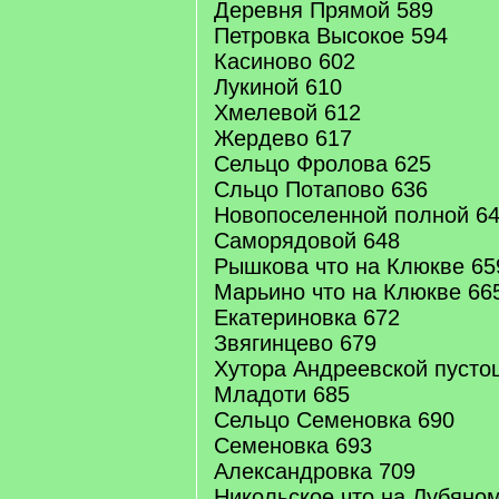
Деревня Прямой 589
Петровка Высокое 594
Касиново 602
Лукиной 610
Хмелевой 612
Жердево 617
Сельцо Фролова 625
Сльцо Потапово 636
Новопоселенной полной 6
Саморядовой 648
Рышкова что на Клюкве 65
Марьино что на Клюкве 66
Екатериновка 672
Звягинцево 679
Хутора Андреевской пустош
Младоти 685
Сельцо Семеновка 690
Семеновка 693
Александровка 709
Никольское что на Лубяно