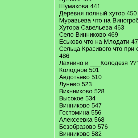
Шумакова 441
Деревня полный хутор 450
Муравьева что на Виногро
Хутора Савельева 463
Село Винниково 469
Еськово что на Млодати 4
Сельца Красивого что при 
486
Лахнино и ___Колодезя ??
Колодное 501
Авдотьево 510
Лунево 523
Викнниково 528
Высокое 534
Винниково 547
Гостомина 556
Алексеевка 568
Безобразово 576
Винниково 582