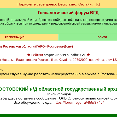
Нарисуйте свое древо. Бесплатно. Онлайн.
[х]
Генеалогический форум ВГД
рией, геральдикой и т.д. Здесь вы найдете собеседников, экспертов, умелых
рхив обратиться при исследовании родословной своей семьи, помогут опреде
РЕГИСТРАЦИЯ
ВОЙТИ
ив Ростовской области (ГАРО - Ростов-на-Дону)
★
★
Рейтинг
оффлайн:
5.19
онлайн:
3.21
о Наталья
,
Валентина из Ростова
,
filon
,
Kovalino
,
19792009
,
negovirina
,
elevi13
аты …
ругом случае нужно работать непосредственно в архиве г. Ростова-
ОСТОВСКИЙ н/Д областной государственный арх
Описи фондов.
ьба здесь оставлять сообщения ТОЛЬКО относительно описей фо
Все обсуждения сюда:
https://forum.vgd.ru/455/9748/