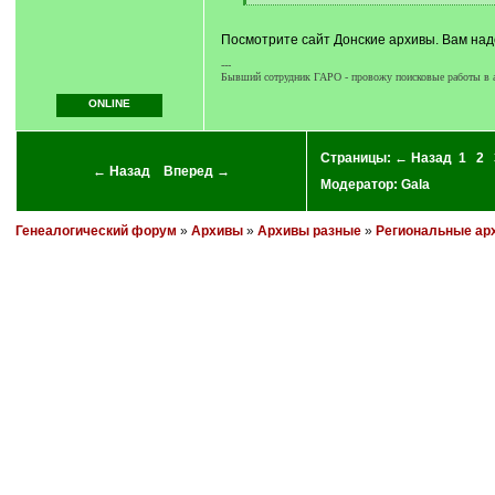
[
/
q
Посмотрите сайт Донские архивы. Вам надо
]
---
Бывший сотрудник ГАРО - провожу поисковые работы в а
ONLINE
Страницы:
← Назад
1
2
← Назад
Вперед →
Модератор:
Gala
Генеалогический форум
»
Архивы
»
Архивы разные
»
Региональные ар