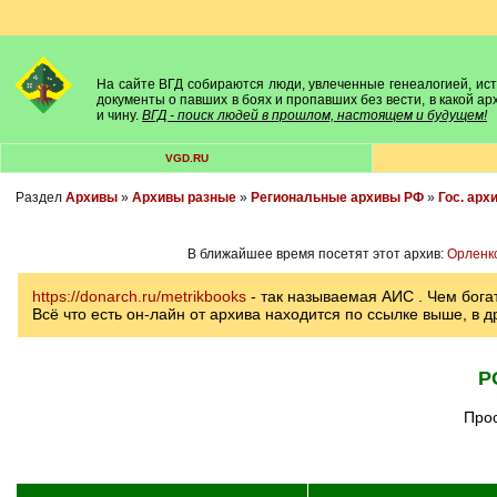
На сайте ВГД собираются люди, увлеченные генеалогией, исто
документы о павших в боях и пропавших без вести, в какой а
и чину.
ВГД - поиск людей в прошлом, настоящем и будущем!
VGD.RU
Раздел
Архивы
»
Архивы разные
»
Региональные архивы РФ
»
Гос. арх
В ближайшее время посетят этот архив:
Орленк
https://donarch.ru/metrikbooks
- так называемая АИС . Чем бог
Всё что есть он-лайн от архива находится по ссылке выше, в д
Р
Прос