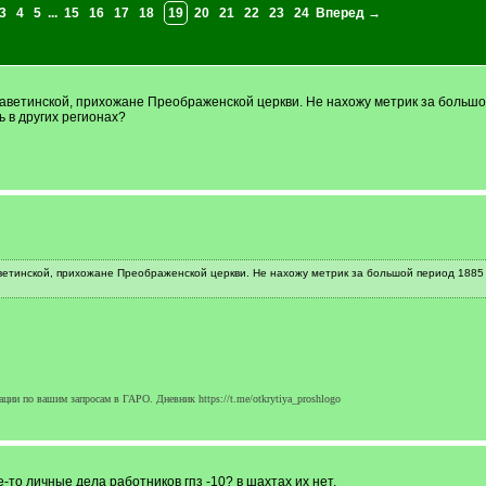
3
4
5
...
15
16
17
18
19
20
21
22
23
24
Вперед →
ветинской, прихожане Преображенской церкви. Не нахожу метрик за большой 
ь в других регионах?
етинской, прихожане Преображенской церкви. Не нахожу метрик за большой период 1885 - 
ции по вашим запросам в ГАРО. Дневник https://t.me/otkrytiya_proshlogo
-то личные дела работников гпз -10? в шахтах их нет.