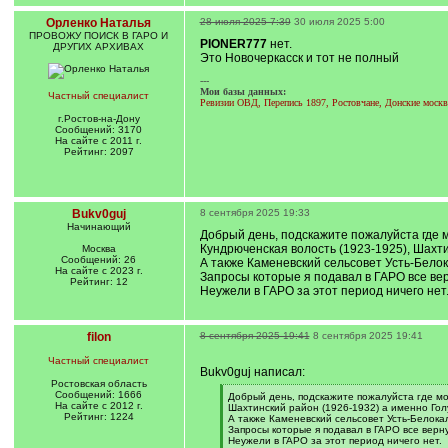
Орленко Наталья
28 июля 2025 7:39
30 июля 2025 5:00
ПРОВОЖУ ПОИСК В ГАРО И
PIONER777
нет.
ДРУГИХ АРХИВАХ
Это Новочеркасск и тот не полный
---
Мои базы данных:
Частный специалист
Ревизии ОВД, Перепись 1897, Ростовчане, Донские моск
г.Ростов-на-Дону
Сообщений: 3170
На сайте с 2011 г.
Рейтинг: 2097
Bukv0guj
8 сентября 2025 19:33
Начинающий
Добрый день, подскажите пожалуйста где 
Кундрюченская волость (1923-1925), Шахти
Москва
Сообщений: 26
А также Каменевский сельсовет Усть-Белок
На сайте с 2023 г.
Запросы которые я подавал в ГАРО все ве
Рейтинг: 12
Неужели в ГАРО за этот период ничего нет
filon
8 сентября 2025 19:41
8 сентября 2025 19:41
Частный специалист
Bukv0guj написал:
Ростовская область
Сообщений: 1666
[
Добрый день, подскажите пожалуйста где мо
На сайте с 2012 г.
q
Шахтинский район (1926-1932) а именно Гол
Рейтинг: 1224
]
А также Каменевский сельсовет Усть-Белока
Запросы которые я подавал в ГАРО все верн
Неужели в ГАРО за этот период ничего нет.