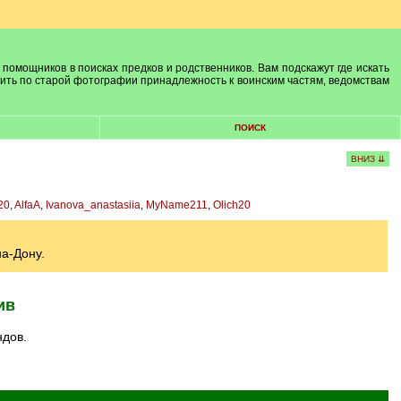
 помощников в поисках предков и родственников. Вам подскажут где искать
лить по старой фотографии принадлежность к воинским частям, ведомствам
ПОИСК
ВНИЗ ⇊
20
,
AlfaA
,
Ivanova_anastasiia
,
MyName211
,
Olich20
на-Дону.
ив
ндов.