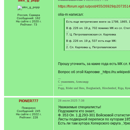
alex_g_popp
https://forum.vgd.ru/post/455/26929/p20735
olia-m написал:
Россия, Самара
Сообщений: 162
На сайте с 2020 г.
[
Есть еще метрические книги за 1798, 1865, 1
Рейтинг: 73
q
]
В ф. 226 оп. 19 д. 702 помимо МК из сл. Ст
...
7. Ц. Петропавловская сл. Карповка
В ф. 226 оп. 19 д. 537 есть еще МК:
...
2. Сл. Карповка ц. Петропавловская
[
/
q
]
Прошу уточнить, за какие года есть МК сл.
Вопрос об этой Карповке _https://ru.wikipe
---
С уважением, Александр
-----
Popp, Röder und Hess, Burghaslach, Hirschenhof, Riga, Ку
PIONER777
28 июля 2025 7:38
Уважаемые специалисты!
Поворино
Подскажите кто знает,
Сообщений: 245
На сайте с 2022 г.
Ф. 353 Оп. 1 Д.293-301 Войсковой статисти
Рейтинг: 228
Листы подворной переписи по хуторам 1855
Есть ли там хутора Хоперского округа , Ур