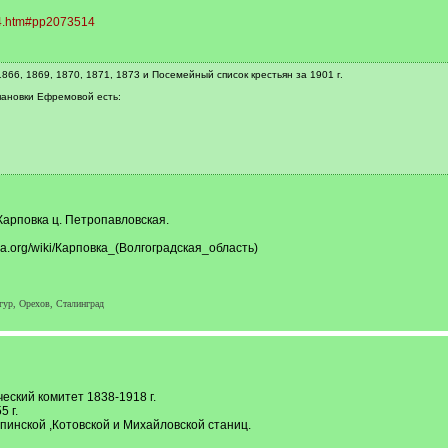
14.htm#pp2073514
866, 1869, 1870, 1871, 1873 и Посемейный список крестьян за 1901 г.
епановки Ефремовой есть:
 Карповка ц. Петропавловская.
dia.org/wiki/Карповка_(Волгоградская_область)
нгур, Орехов, Сталинград
ческий комитет 1838-1918 г.
 г.
юпинской ,Котовской и Михайловской станиц.