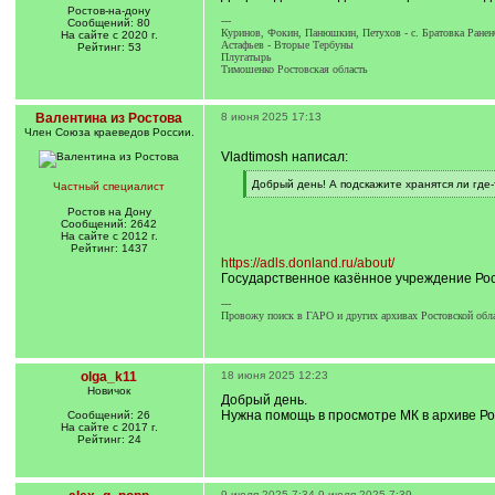
Ростов-на-дону
---
Сообщений: 80
Куринов, Фокин, Панюшкин, Петухов - с. Братовка Ранен
На сайте с 2020 г.
Астафьев - Вторые Тербуны
Рейтинг: 53
Плугатырь
Тимошенко Ростовская область
Валентина из Ростова
8 июня 2025 17:13
Член Союза краеведов России.
Vladtimosh написал:
[
Добрый день! А подскажите хранятся ли где-
Частный специалист
q
[
]
/
Ростов на Дону
q
Сообщений: 2642
]
На сайте с 2012 г.
Рейтинг: 1437
https://adls.donland.ru/about/
Государственное казённое учреждение Рос
---
Провожу поиск в ГАРО и других архивах Ростовской обла
olga_k11
18 июня 2025 12:23
Новичок
Добрый день.
Нужна помощь в просмотре МК в архиве Ро
Сообщений: 26
На сайте с 2017 г.
Рейтинг: 24
9 июля 2025 7:34
9 июля 2025 7:39