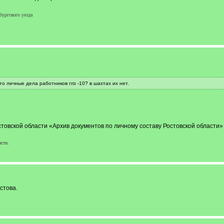
бургского уезда
то личные дела работников гпз -10? в шахтах их нет.
товской области «Архив документов по личному составу Ростовской области»
сти.
стова.