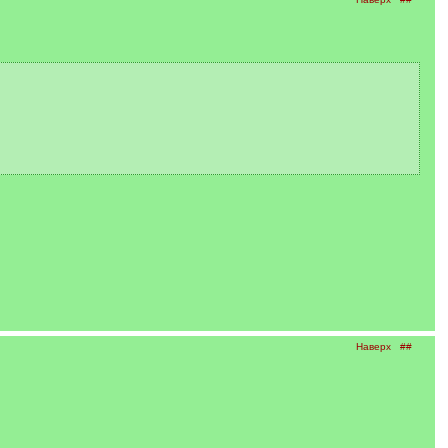
Наверх
##