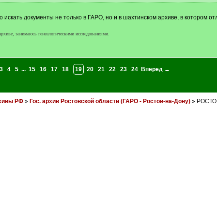
 искать документы не только в ГАРО, но и в шахтинском архиве, в котором о
рхиве, занимаюсь генеалогическими исследованиями.
3
4
5
...
15
16
17
18
19
20
21
22
23
24
Вперед →
хивы РФ
»
Гос. архив Ростовской области (ГАРО - Ростов-на-Дону)
» РОСТОВ