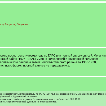
вичи, Выхристы, Потеряшки
можно посмотреть путеводитель по ГАРО или полный список описей. Меня ин
нский район (1926-1932) а именно Голубинский и Грушенский сельсовет.
алитвинского района а затем Белокалитвинского района за 1930-1938,
рнулись с формулировкой данные не передавались.
.
жно посмотреть путеводитель по ГАРО или полный список описей. Меня интересует Верхне
убинский и Грушенский сельсовет.
литвинского района а затем Белокалитвинского района за 1930-1938,
улись с формулировкой данные не передавались.