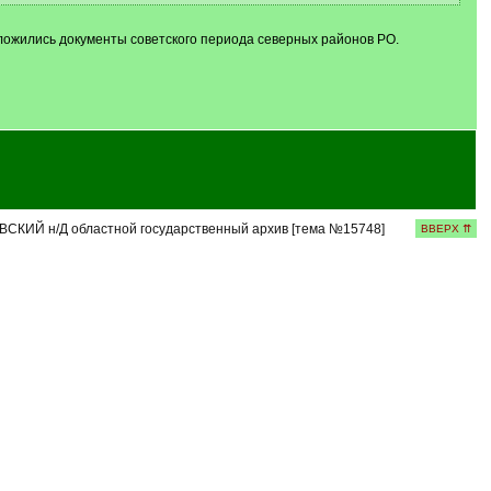
тложились документы советского периода северных районов РО.
СКИЙ н/Д областной государственный архив [тема №15748]
ВВЕРХ ⇈