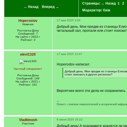
Страницы:
← Назад
1
2
← Назад
Вперед →
Модератор:
Gala
Hoperostov
17 мая 2025 3:04
Новичок
Добрый день. Мои предки из станицы Елиза
читальный зал, пропали или стоит поискат
Ростов-на-Дону
Сообщений: 7
На сайте с 2023 г.
Рейтинг: 3
elevi1320
17 мая 2025 12:47
Hoperostov написал:
Частный специалист
[
Добрый день. Мои предки из станицы Елизав
q
стоит поискать в других регионах?
Ростов-на-Дону
]
[
Сообщений: 149
/
На сайте с 2021 г.
q
Рейтинг: 161
]
Вероятнее всего эти дела не сохранились
---
Помогу с поиском генеалогической и исторической информа
Vladtimosh
8 июня 2025 16:22
Участник
Добрый день! А подскажите хранятся ли где