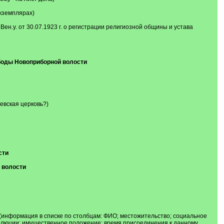
экземплярах)
.у. от 30.07.1923 г. о регистрации религиозной общины и устава
ободы Новоприборной волости
евская церковь?)
сти
й волости
 г. (информация в списке по столбцам: ФИО; местожительство; социальное
волюции; имущественное положение; время присоединения к данному