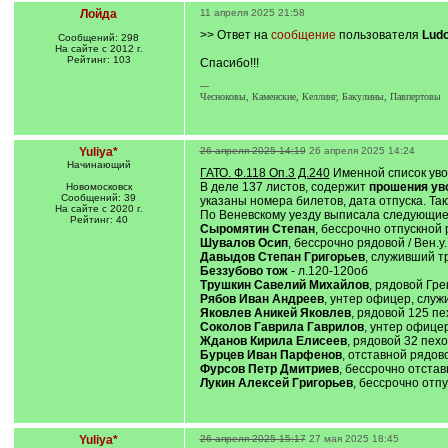
Лойда
11 апреля 2025 21:58
>> Ответ на
сообщение
пользователя
Ludo
Сообщений: 298
На сайте с 2012 г.
Рейтинг: 103
Спасибо!!!
---
Чесноковы, Каменские, Келлинг, Бакулины, Павпертовы
Yuliya*
26 апреля 2025 14:19
26 апреля 2025 14:24
Начинающий
ГАТО. Ф.118 Оп.3 Д.240
Именной список увол
В деле 137 листов, содержит
прошения
ув
Новомосковск
Сообщений: 39
указаны номера билетов, дата отпуска. Та
На сайте с 2020 г.
По Веневскому уезду выписала следующие
Рейтинг: 40
Сыромятин Степан
, бессрочно отпускной 
Шувалов Осип
, бессрочно рядовой / Вен.у
Давыдов Степан Григорьев
, служивший т
Беззубово тож
- л.120-120об
Трушкин Савелий Михайлов
, рядовой Гр
Рябов Иван Андреев
, унтер офицер, служ
Яковлев Аникей Яковлев
, рядовой 125 пе
Соколов Гаврила Гаврилов
, унтер офицер
Жданов Кирила Елисеев
, рядовой 32 пехо
Бурцев Иван Парфенов
, отставной рядово
Фурсов Петр Дмитриев
, бессрочно отстав
Лукин Алексей Григорьев
, бессрочно отпу
Yuliya*
26 апреля 2025 15:17
27 мая 2025 18:45