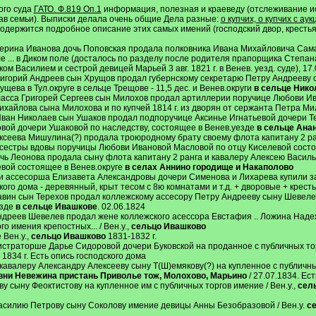
ого суда
ГАТО. Ф.819 Оп.1
информация, полезная и краеведу (отслеживание ис
став семьи). Выписки делала очень общие Дела разные:
о купчих, о купчих с ау
содержится подробное описание этих самых имений (господский двор, кресть
терина Иванова дочь Поповская продала полковника Ивана Михайловича Сам
е ... в Диком поле (досталось по разделу после родителя прапорщика Степ
м Василием и сестрой девицей Марьей 3 авг. 1821 г. в Венев. уезд. суде), 17
 Григорий Андреев сын Хрущов продал губернскому секретарю Петру Андрееву
ева в Тул.округе в сельце Трещове - 11,5 дес. и Венев.округи
в сельце Нико
4 класса Григорей Сергеев сын Милохов продал артиллерии поручице Любови 
хайлова сына Милохова и по купчей 1814 г. из дворян от сержанта Петра Ми
 Иван Николаев сын Ушаков продал подпоручице Аксинье Игнатьевой дочери Т
ой дочери Ушаковой по наследству, состоящее в Венев.уезде
в сельце Ана
сеева Мишулина(?) продала троюродному брату своему флота капитану 2 ран
сестры вдовы поручицы Любови Ивановой Масловой по отцу Киселевой состоя
дочь Леонова продала сыну флота капитану 2 ранга и кавалеру Алексею Вас
вой состоящее в Венев.округе
в селах Аннино городище и Накаполово
и ассесорша Елизавета Александровы дочери Сименова и Лихарева купили за
кого дома - деревянный, крыт тесом с 8ю комнатами и т.д. + дворовые + крест
авин сын Терехов продал коллежскому ассесору Петру Андрееву сыну Шевелев
езде
в сельце Ивашкове
. 02.06.1824
ндреев Шевелев продал жене коллежского асессора Евстафия .. Ложина Надеж
 имения крепостных... / Вен.у.,
сельцо Ивашково
Вен.у.,
сельцо Ивашково
1831-1832 г.
гистраторше Дарье Сидоровой дочери Буковской на проданное с публичных то
 1834 г. Есть опись господского дома
 кавалеру Александру Алексееву сыну Т(Ш)емякову(?) на купленное с публич
евни Невежина пристань Приволье тож, Молохово, Марьино
/ 27.07.1834. Ес
у сыну Феоктистову на купленное им с публичных торгов имение / Вен.у.,
сел
асилию Петрову сыну Соколову имение девицы Анны Безобразовой / Вен.у.
се