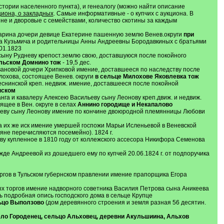
тории населенного пункта), и генеалогу (можно найти описание
кциона, о закладных
. Самые информативные - о купчих с аукциона. В
яне и дворовые с семействами, количество скотины за каждым
арина дочери девице Екатерине пашенную землю Венев.округи
при
ана Кузьмича и родительницы Анны Андреевны Бородавкиных с братьями
.01.1823
 сыну Рудневу крепост.землю свою, доставшуюся после покойного
льском Домнино тож
- 19,5 дес.
Ивановой дочери Хрипковой имение, доставшееся по наследству после
лохова, состоящее Венев. округи
в сельце Милохове Яковлевка тож
еснинской креп. недвиж. имение, доставшееся после покойной
нском
га и кавалеру Алексею Васильеву сыну Леонову креп.движ. и недвиж.
щее в Вен. округе в селах
Аннино городище и Некапалово
ильеву сыну Леонову имение по кончине двоюродной племянницы Любови
 их же иск имение умершей госпожи Марьи Исленьевой в Веневской
ьяне перечисляются посемейно). 1824 г.
у купленное в 1810 году от коллежского ассесора Никифора Семенова
де Андреевой из дошедшего ему по купчей 20.06.1824 г. от подпоручика
ргов в Тульском губернском правлении имение прапорщика Егора
ных торгов имение надворного советника Василия Петрова сына Аникеева
ть подробная опись господского дома в сельце Крупце
ьцо Выползово
(дом деревянного строения и земля разная 56 десятин.
ло Городенец, сельцо Альховец, деревни Акульшиина, Альхов