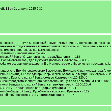
vik-14
от 11 апреля 2025 2:31
енных в отставку и бессрочный отпуск нижних чинов и по их прошению зачисл
оленных в отпуск нижних военных чинов
с просьбой о причислении их в сел
кже имеются приговоры сельских обществ.
 фамилии и населенные пункты:
рядовой / Вен.у., Студенецкая вол.,
дер.Павловка
- л.118
., Васильевская вол.,
дер.Кухтинка
(госпожи Нелюбовой) - л.119
рубачом резервного эскадрона Его Императорского Высочества наследника Цеса
енадерского Его Императорского Высочества Великого Князя Александра Алекс
ивший Команды II разряда при Таврическом Батальоне внутренней стражи / Ве
хотного Курского полка / Вен.у.
сельцо Крытово
- л.120-120об
 Ивангородского крепостного батальона / Вен.у.
село Клемово
- л.120-120об
тного Белдерского полка / Вен.у.,
сельцо Крытово
- л.120-120об
й / Вен.у., Городенецкая вол.,
дер. Акульшина
- л.121
ной бомбардир / Вен.у., Куребинская вол.,
село Красное
- л.122
скной фейерверкер, / Вен.у.,
село Холтобино
- л.136