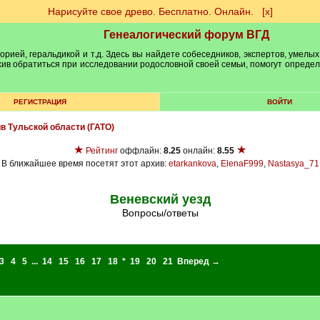
Нарисуйте свое древо. Бесплатно. Онлайн.
[х]
Генеалогический форум ВГД
рией, геральдикой и т.д. Здесь вы найдете собеседников, экспертов, умелых
рхив обратиться при исследовании родословной своей семьи, помогут опреде
РЕГИСТРАЦИЯ
ВОЙТИ
ив Тульской области (ГАТО)
★
★
Рейтинг
оффлайн:
8.25
онлайн:
8.55
В ближайшее время посетят этот архив:
etarkankova
,
ElenaF999
,
Nastasya_71
Веневский уезд
Вопросы/ответы
3
4
5
...
14
15
16
17
18
*
19
20
21
Вперед →