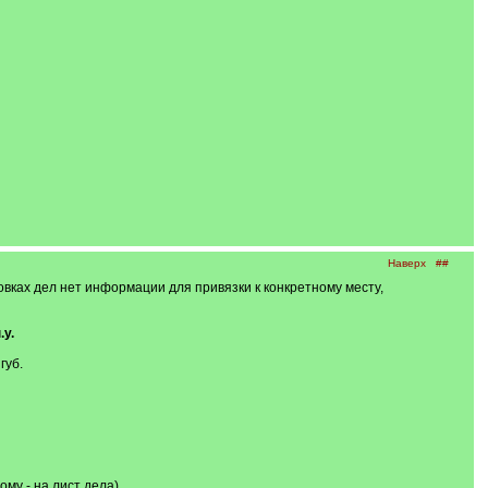
Наверх
##
ловках дел нет информации для привязки к конкретному месту,
.у.
губ.
ому - на лист дела)