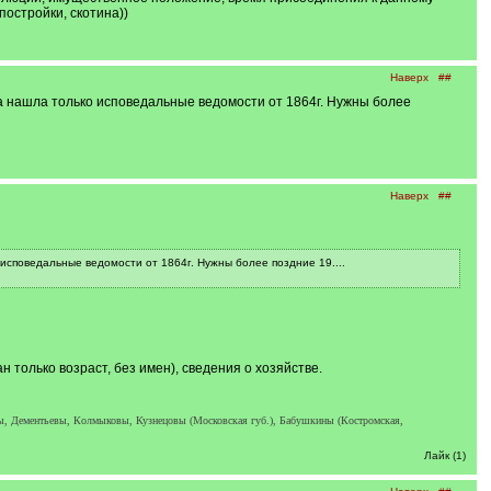
остройки, скотина))
Наверх
##
а нашла только исповедальные ведомости от 1864г. Нужны более
Наверх
##
исповедальные ведомости от 1864г. Нужны более поздние 19....
 только возраст, без имен), сведения о хозяйстве.
ы, Дементьевы, Колмыковы, Кузнецовы (Московская губ.), Бабушкины (Костромская,
Лайк (1)