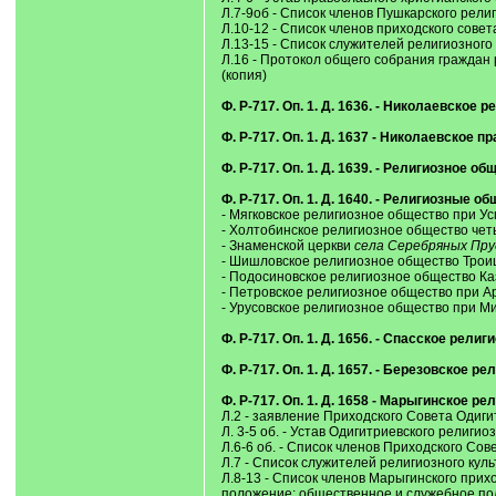
Л.7-9об - Список членов Пушкарского религ
Л.10-12 - Список членов приходского сове
Л.13-15 - Список служителей религиозного 
Л.16 - Протокол общего собрания граждан
(копия)
Ф. Р-717. Оп. 1. Д. 1636. - Николаевско
Ф. Р-717. Оп. 1. Д. 1637 - Николаевско
Ф. Р-717. Оп. 1. Д. 1639. - Религиозное
Ф. Р-717. Оп. 1. Д. 1640. - Религиозные о
- Мягковское религиозное общество при У
- Холтобинское религиозное общество чет
- Знаменской церкви
села Серебряных Пру
- Шишловское религиозное общество Трои
- Подосиновское религиозное общество Ка
- Петровское религиозное общество при А
- Урусовское религиозное общество при М
Ф. Р-717. Оп. 1. Д. 1656. - Спасское ре
Ф. Р-717. Оп. 1. Д. 1657. - Березовское
Ф. Р-717. Оп. 1. Д. 1658 - Марыгинское 
Л.2 - заявление Приходского Совета Одиг
Л. 3-5 об. - Устав Одигитриевского религио
Л.6-6 об. - Список членов Приходского Сове
Л.7 - Список служителей религиозного куль
Л.8-13 - Список членов Марыгинского прихо
положение; общественное и служебное пол