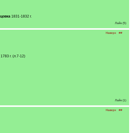
нцовка
1831-1832 г.
Лайк (5)
Наверх
##
83 г. (л.7-12)
Лайк (1)
Наверх
##