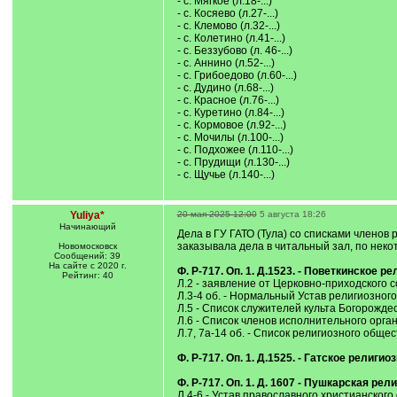
- с. Мягкое (л.18-...)
- с. Косяево (л.27-...)
- с. Клемово (л.32-...)
- с. Колетино (л.41-...)
- с. Беззубово (л. 46-...)
- с. Аннино (л.52-...)
- с. Грибоедово (л.60-...)
- с. Дудино (л.68-...)
- с. Красное (л.76-...)
- с. Куретино (л.84-...)
- с. Кормовое (л.92-...)
- с. Мочилы (л.100-...)
- с. Подхожее (л.110-...)
- с. Прудищи (л.130-...)
- с. Щучье (л.140-...)
Yuliya*
20 мая 2025 12:00
5 августа 18:26
Начинающий
Дела в ГУ ГАТО (Тула) со списками членов 
заказывала дела в читальный зал, по нек
Новомосковск
Сообщений: 39
На сайте с 2020 г.
Ф. Р-717. Оп. 1. Д.1523. - Поветкинское
Рейтинг: 40
Л.2 - заявление от Церковно-приходского 
Л.3-4 об. - Нормальный Устав религиозного
Л.5 - Список служителей культа Богорожде
Л.6 - Список членов исполнительного орга
Л.7, 7а-14 об. - Список религиозного общес
Ф. Р-717. Оп. 1. Д.1525. - Гатское религ
Ф. Р-717. Оп. 1. Д. 1607 - Пушкарская ре
Л.4-6 - Устав православного христианского 