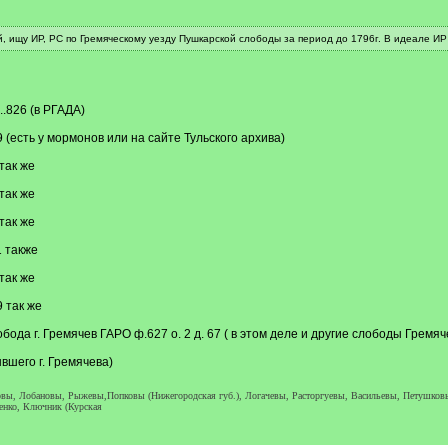
 ищу ИР, РС по Гремяческому уезду Пушкарской слободы за период до 1796г. В идеале ИР
..826 (в РГАДА)
 9 (есть у мормонов или на сайте Тульского архива)
 так же
 так же
 так же
1 также
 так же
9 так же
бода г. Гремячев ГАРО ф.627 о. 2 д. 67 ( в этом деле и другие слободы Гремяч
вшего г. Гремячева)
овы, Лобановы, Рыжевы,Попковы (Нижегородская губ.), Логачевы, Расторгуевы, Васильевы, Петушков
енко, Ключник (Курская