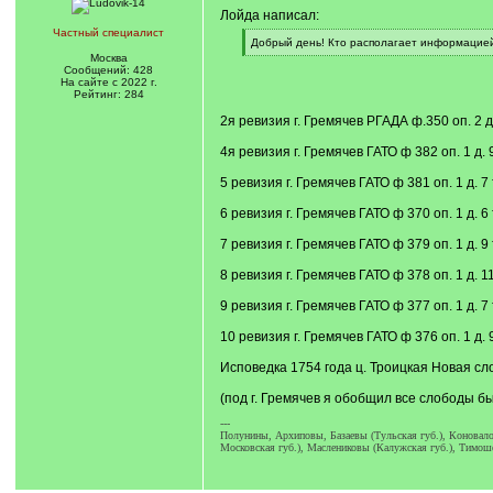
Лойда написал:
Частный специалист
[
Добрый день! Кто располагает информацией,
q
[
Москва
]
/
Сообщений: 428
q
На сайте с 2022 г.
]
Рейтинг: 284
2я ревизия г. Гремячев РГАДА ф.350 оп. 2 д
4я ревизия г. Гремячев ГАТО ф 382 оп. 1 д.
5 ревизия г. Гремячев ГАТО ф 381 оп. 1 д. 7
6 ревизия г. Гремячев ГАТО ф 370 оп. 1 д. 6
7 ревизия г. Гремячев ГАТО ф 379 оп. 1 д. 9
8 ревизия г. Гремячев ГАТО ф 378 оп. 1 д. 1
9 ревизия г. Гремячев ГАТО ф 377 оп. 1 д. 7
10 ревизия г. Гремячев ГАТО ф 376 оп. 1 д. 
Исповедка 1754 года ц. Троицкая Новая сло
(под г. Гремячев я обобщил все слободы бы
---
Полунины, Архиповы, Базаевы (Тульская губ.), Коновал
Московская губ.), Маслениковы (Калужская губ.), Тимош