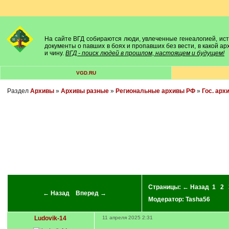
На сайте ВГД собираются люди, увлеченные генеалогией, исто
документы о павших в боях и пропавших без вести, в какой а
и чину.
ВГД - поиск людей в прошлом, настоящем и будущем!
VGD.RU
Раздел
Архивы
»
Архивы разные
»
Региональные архивы РФ
»
Гос. арх
Страницы:
← Назад
1
2
← Назад
Вперед →
Модератор:
Tasha56
Ludovik-14
11 апреля 2025 2:31