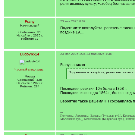
религиозному культу; +стобец без названи
Frany
23 мая 2025 0:07
Начинающий
Подскажите пожалуйста, ревизские сказки
поздние 19....
Сообщений: 31
На сайте с 2025 г.
Рейтинг: 17
Ludovik-14
23 мая 2025 1:34
23 мая 2025 1:36
Frany написал:
Частный специалист
[
Подскажите пожалуйста, ревизские сказки и
q
Москва
]
[
Сообщений: 428
/
На сайте с 2022 г.
q
Рейтинг: 284
Последняя ревизия 10я была в 1858 г.
]
Последняя исповедка 1864 г., более поздн
Вероятно также Вашему НП сохранилась под
---
Полунины, Архиповы, Базаевы (Тульская губ.), Коновал
Московская губ.), Маслениковы (Калужская губ.), Тимош