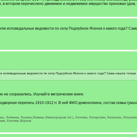
я, в котором перечислено движимое и недвижимое имущество прихожан (дом, п
 или исповедальные ведомости по селу Подлубное-Ясенок о какого года? Сам
ли исповедальные ведомости по селу Подлубное-Ясенок о какого года? Сама нашла только 
ие не сохранились. Изучайте метрические книги.
ворная перепись 1910-1912 гг. В ней ФИО домохозяина, состав семьи (указан
овы, Лобановы, Рыжевы,Попковы (Нижегородская губ.), Логачевы, Расторгуевы, Васильевы, Петушков
енко, Ключник (Курская