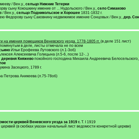
ееву / Вен.у.,
сельцо Нижние Тетерки
ву сыну Кокошкину имение от ... Нудольского / Вен.у.,
село Симаково
/ Вен.у.,
сельцо Подникольское и Хорошее
1831-1832 г.
гею Федорову сыну Саковнину недвижимое имение Сонцовых / Вен.у.,
дер. Со
ги на имения помещиков Веневского уезда. 1778-1805 гг.
(в деле 151 лист)
помянутым в деле, листы отмечала не по всем
сьино
Ильи Ерофеева Лутовского (л.1-3об)
ексея Алексеевича Голицына (л.5-6, после 12-...)
и
деревня Княжево
покойного господина Михаила Андреевича Белосельского, 17
лое
ина Засецкого, 1789 г.
а Петрова Аникеева (л.75-78об)
мости церквей Веневского уезда за 1919 г.
T. I 1919
ерквей (в скобках указан начальный лист ведомости конкретной церкви)