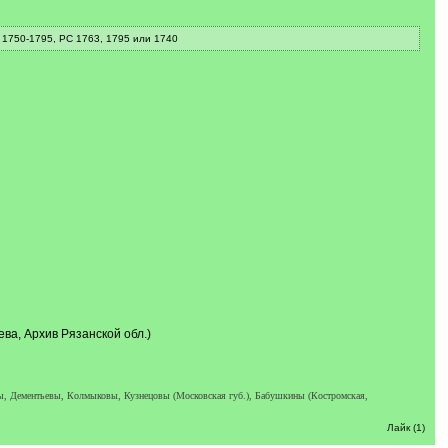
 1750-1795, РС 1763, 1795 или 1740
ева, Архив Рязанской обл.)
ы, Дементьевы, Колмыковы, Кузнецовы (Московская губ.), Бабушкины (Костромская,
Лайк (1)