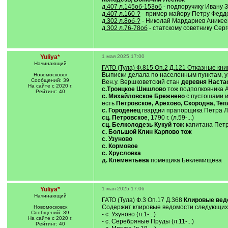
д.407 л.145об-153об
- подпоручику Ивану Зм
д.407 л.160-?
- пример майору Петру Феддор
д.302 л.8об-?
- Николай Мардариев Аникеев 
д.302 л.76-78об
- статскому советнику Сер
Yuliya*
1 мая 2025 17:00
Начинающий
ГАТО (Тула) Ф.815 Оп.2 Д.121 Отказные кни
Выписки делала по населенным пунктам, у
Новомосковск
Сообщений: 39
Вен.у. Вершковетский стан
деревня Наста
На сайте с 2020 г.
с.Троицкое Шишлово
тож подполковника Ал
Рейтинг: 40
с. Михайловское Брежнево
с пустошами 
есть
Петровское, Арехово, Скородна, Теп
с. Городенец
гвардии прапорщика Петра Лук
сц. Петровское
, 1790 г. (л.59-...)
сц. Белколодезь Кукуй тож
капитана Петр
с. Большой Клин Карпово тож
с. Узуново
с. Кормовое
с. Хрусловка
д. Клементьева
помещика Беклемищева
Yuliya*
1 мая 2025 17:06
Начинающий
ГАТО (Тула) Ф.3 Оп.17 Д.368
Клировые ведо
Содержит клировые ведомости следующих ц
Новомосковск
Сообщений: 39
- с. Узуново (л.1-...)
На сайте с 2020 г.
- с. Серебряные Пруды (л.11-...)
Рейтинг: 40