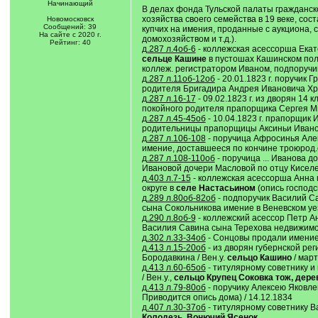
Начинающий
В делах фонда Тульской палаты гражданск
хозяйства своего семейства в 19 веке, со
Новомосковск
Сообщений: 39
купчих на имения, проданные с аукциона, 
На сайте с 2020 г.
домохозяйством и т.д.).
Рейтинг: 40
д.287 л.4об-6
- коллежская асессорша Ека
сельце Кашине
в пустошах Кашинском пол
коллеж. регистратором Иваном, подпоручико
д.287 л.11об-12об
- 20.01.1823 г. поручик
родителя Бригадира Андрея Ивановича Хрущ
д.287 л.16-17
- 09.02.1823 г. из дворян 1
покойного родителя прапорщика Сергея Ми
д.287 л.45-45об
- 10.04.1823 г. прапорщик
родительницы прапорщицы Аксиньи Иванов
д.287 л.106-108
- поручица Афросинья Алек
имение, доставшееся по кончине троюрод.
д.287 л.108-110об
- поручица ... Иванова 
Ивановой дочери Масловой по отцу Киселе
д.403 л.7-15
- коллежская асессорша Анна 
округе в
селе Настасьином
(опись господс
д.289 л.80об-82об
- подпоручик Василий С
сына Сокольникова имение в Веневском у
д.290 л.8об-9
- коллежский асессор Петр А
Василия Савина сына Терехова недвижимого
д.302 л.33-34об
- Сонцовы продали имение 
д.413 л.15-20об
- из дворян губернской ре
Бородавкина / Вен.у.
сельцо Кашино
/ март
д.413 л.60-65об
- титулярному советнику и
/ Вен.у.,
сельцо Крупец Соковка тож, дер
д.413 л.79-80об
- поручику Алексею Яковлев
Приводится опись дома) / 14.12.1834
д.407 л.30-37об
- титулярному советнику В
Колодезь, Вонючий Ясенок