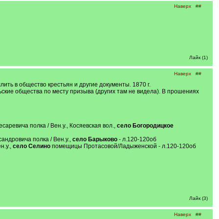
Наверх
##
Лайк (1)
Наверх
##
ить в общество крестьян и другие документы. 1870 г.
ьские общества по месту призыва (других там не видела). В прошениях
ревича полка / Вен.у., Косяевская вол.,
село Богородицкое
андровича полка / Вен.у.,
село Барыково
- л.120-120об
н.у.,
село Селино
помещицы Протасовой/Ладыженской - л.120-120об
Лайк (3)
Наверх
##