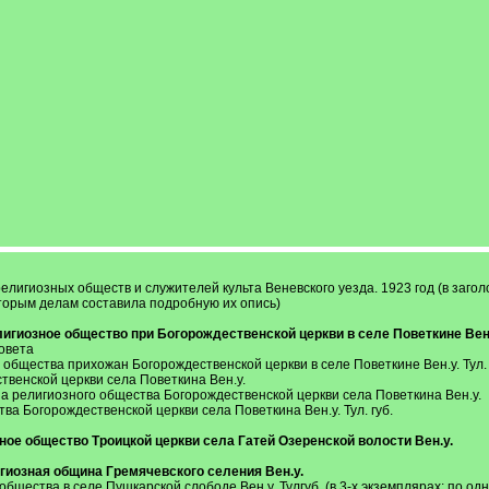
религиозных обществ и служителей культа Веневского уезда. 1923 год (в заго
оторым делам составила подробную их опись)
 религиозное общество при Богорождественской церкви в селе Поветкине Вен
совета
 общества прихожан Богорождественской церкви в селе Поветкине Вен.у. Тул. 
ственской церкви села Поветкина Вен.у.
на религиозного общества Богорождественской церкви села Поветкина Вен.у.
тва Богорождественской церкви села Поветкина Вен.у. Тул. губ.
иозное общество Троицкой церкви села Гатей Озеренской волости Вен.у.
лигиозная община Гремячевского селения Вен.у.
общества в селе Пушкарской слободе Вен.у. Тулгуб. (в 3-х экземплярах: по одн