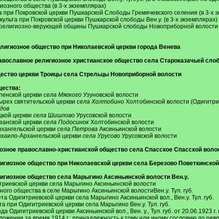
иозного общества (в 3-х экземплярах)
та при Покровской церкви Пушкарской Слободы Гремячевского селения (в 3-х 
культа при Покровской церкви Пушкарской слободы Вен.у. (в 3-х экземплярах)
 религиозно-верующей общины Пушкарской слободы Новоприборной волости Вен
е религиозное общество при Николаевской церкви города Венева
е православное религиозное христианское общество села Староказачьей сл
 общество церкви Троицы села Стрельцы Новоприборной волости
бщества:
спенской церкви
села Мягкого
Узуновской волости
ырех святительской церкви
села Холтобино
Холтобинской волости (Одигитри
дов
цкой церкви
села Шишлово
Урусовской волости
занской церкви
села Подосинок
Холтобинской волости
рхангельской церкви
села Петрова
Аксиньинской волости
ихаило-Архангельской церкви
села Урусово
Урусовской волости
лигиозное православно-христианской общество села Спасское Спасской воло
 религиозное общество при Николаевской церкви села Березово Поветкинско
религиозное общество села Марыгино Аксиньинской волости Вен.у.
итриевской церкви села Марыгино Аксиньинской волости
зного общества в селе Марыгино Аксиньинской волостиВен.у. Тул. губ.
та Одигитриевской церкви села Марыгино Аксиньинской вол., Вен.у. Тул. губ.
та при Одигитриевской церкви села Марыгино Вен.у. Тул. губ.
да Одигитриевской церкви Аксиньинской вол., Вен. у., Тул. губ. от 20.06.1923
ожение за время 1914 г.; принадлежность к тому или иному сословию до ре