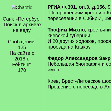
РГИА Ф.391, оп.3, д.156
, 
"По прошениям крестьян К
переселении в Сибирь",
19
Санкт-Петербург
-Поиск в архивах
Трофим Михно
, крестьян
не веду
киевской губернии
И 20 других ходоков, прос
Сообщений:
проезда на Кавказ
125
На сайте с
Федор Александров Закр
2018 г.
Небольшая биография и со
Рейтинг:
имен
170
Киев, Брест-Литовское шосс
Прошение о переезде в Ал