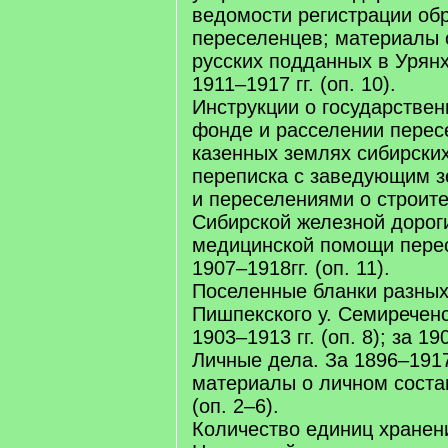
ведомости регистрации об
переселенцев; материалы 
русских подданных в Урянх
1911–1917 гг. (оп. 10).
Инструкции о государстве
фонде и расселении перес
казенных землях сибирских
переписка с заведующим 
и переселениями о строите
Сибирской железной дороги
медицинской помощи пере
1907–1918гг. (оп. 11).
Поселенные бланки разных
Пишпекского у. Семиреченс
1903–1913 гг. (оп. 8); за 190
Личные дела. За 1896–1917 г
материалы о личном состав
(оп. 2–6).
Количество единиц хранени