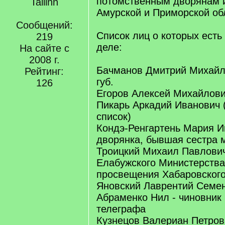
потомственным дворянам 
Tallinn
Амурской и Приморской об
Сообщений:
Список лиц о которых есть
219
деле:
На сайте с
2008 г.
Бачманов Дмитрий Михайл
Рейтинг:
губ.
126
Егоров Алексей Михайлови
Пикарь Аркадий Иванович 
список)
Кондэ-Ренгартень Мария И
дворянка, бывшая сестра 
Троицкий Михаил Павлович
Елабужского Министерства
просвещения Хабаровского
Яновский Лаврентий Семе
Абраменко Нил - чиновник 
телеграфа
Кузнецов Валериан Петров