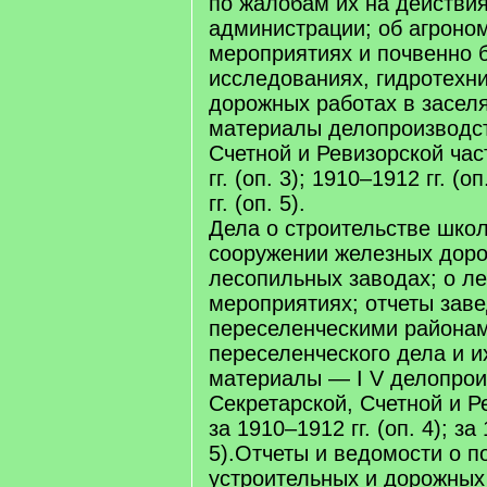
по жалобам их на действи
администрации; об агроно
мероприятиях и почвенно 
исследованиях, гидротехн
дорожных работах в засел
материалы делопроизводст
Счетной и Ревизорской час
гг. (оп. 3); 1910–1912 гг. (о
гг. (оп. 5).
Дела о строительстве школ
сооружении железных дорог
лесопильных заводах; о л
мероприятиях; отчеты зав
переселенческими района
переселенческого дела и 
материалы — I V делопрои
Секретарской, Счетной и Р
за 1910–1912 гг. (оп. 4); за
5).Отчеты и ведомости о п
устроительных и дорожных