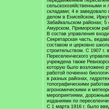
передвижением переселен
сельскохозяйственными и
складами; 4 е заведовало
делом в Енисейском, Ирку
Забайкальском районах; 5 е
Амурском, Приморском рай
В состав управления вход
Секретарская часть, веда
составом и церковно шко
строительством. С 1907 г. 
Переселенческого управле
учреждена также Ревизорск
которую было возложено р
работой почвенно биологи
в разных районах, гидроте
топографическими работам
агрономическими и метеор
мероприятиями, дорожным 
изданиями по переселенче
С 1 марта 1916 г. было вв