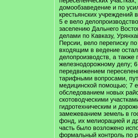
переселенческих участках,
домообзаведение и по уси
крестьянских учреждений в
5 е вело делопроизводство
заселению Дальнего Восто
делами по Кавказу, Урянха
Персии, вело переписку по
входящим в ведение оста
делопроизводств, а также 
железнодорожному делу; 6
передвижением переселенц
тарифными вопросами, пу
медицинской помощью; 7 е
обследованием новых рай
скотоводческими участкам
гидротехническим и дорож
замежеванием земель в го
фонд, их мелиорацией и д
часть было возложено исп
формальный контроль по 