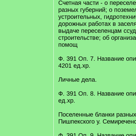
Счетная части - о пересел
разных губерний; о поземе
устроительных, гидротехни
дорожных работах в засел
выдаче переселенцам ссуд
строительстве; об организ
помощ
Ф. 391 Оп. 7. Название опис
4201 eд.xр.
Личные дела.
Ф. 391 Оп. 8. Название опис
eд.xр.
Поселенные бланки разных
Пишпекского у. Семиреченс
Ф. 391 Оп. 9. Название опис