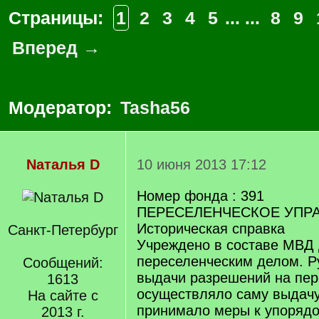
Страницы:
1
2
3
4
5
... ...
8
9
Вперед →
Модератор:
Tasha56
Nаталья D
10 июня 2013 17:12
Номер фонда : 391
ПЕРЕСЕЛЕНЧЕСКОЕ УПР
Историческая справка
Санкт-Петербург
Учреждено в составе МВД 
переселенческим делом. Р
Сообщений:
выдачи разрешений на пер
1613
осуществляло саму выдачу
На сайте с
принимало меры к упоряд
2013 г.