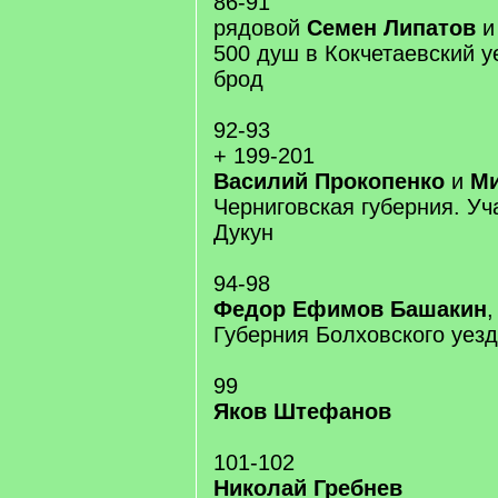
86-91
рядовой
Семен Липатов
500 душ в Кокчетаевский у
брод
92-93
+ 199-201
Василий Прокопенко
и
Ми
Черниговская губерния. Уч
Дукун
94-98
Федор Ефимов Башакин
Губерния Болховского уез
99
Яков Штефанов
101-102
Николай Гребнев