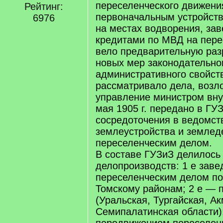
переселенческого движени
Рейтинг:
первоначальным устройст
6976
на местах водворения, за
кредитами по МВД на пере
вело предварительную раз
новых мер законодательно
административного свойств
рассматривало дела, возл
управление министром вну
мая 1905 г. передано в ГУ
сосредоточения в ведомст
землеустройства и землед
переселенческим делом.
В составе ГУЗиЗ делилось 
делопроизводств: 1 е зав
переселенческим делом по
Томскому районам; 2 е — 
(Уральская, Тургайская, А
Семипалатинская области);