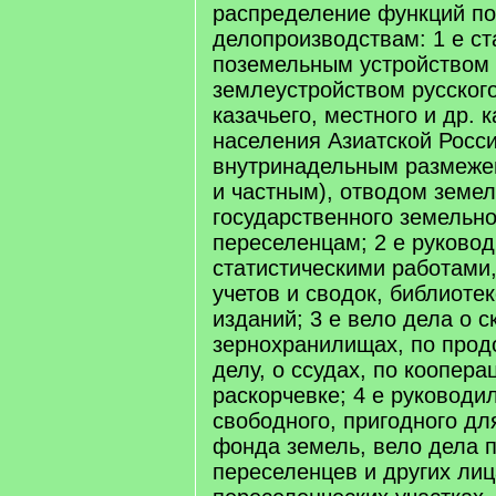
распределение функций по
делопроизводствам: 1 е ст
поземельным устройством
землеустройством русского
казачьего, местного и др. 
населения Азиатской Росси
внутринадельным размеже
и частным), отводом земел
государственного земельн
переселенцам; 2 е руково
статистическими работами
учетов и сводок, библиоте
изданий; 3 е вело дела о с
зернохранилищах, по прод
делу, о ссудах, по коопера
раскорчевке; 4 е руководи
свободного, пригодного дл
фонда земель, вело дела п
переселенцев и других лиц