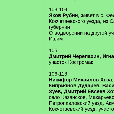
103-104
Яков Рубин
, живет в с. Ф
Кокчетаевского уезда, из 
губернии
О водворении на другой уч
Ишим
105
Дмитрий Черепахин, Игн
участок Костромак
106-118
Никифор Михайлов Хоза,
Киприянов Дударев, Вас
Зуев, Дмитрий Евсеев Х
село Казанское, Макарьевс
Петропавловский уезд, Ак
Кокчетаевский уезд, учас