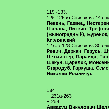
119 -133:
125-125об Список из 44 се
Певень, Гаевец, Нестерен
Шалана, Литвин, Трефов
(Выноградный), Буренок,
Кизлянский
127об-128 Список из 35 се
Репич, Деркач, Герусь, Ш
Цехмистер, Параида, Пан
Шакун, Царелок, Моисенк
Стародуб, Гаркуша, Семе
Николай Романчук
134
+ 261а-263
+ 268
Аввакум Викулович Шеля