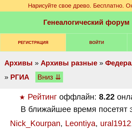
Нарисуйте свое древо. Бесплатно. О
Генеалогический форум
РЕГИСТРАЦИЯ
ВОЙТИ
Архивы
»
Архивы разные
»
Федера
»
РГИА
Вниз ⇊
Рейтинг
оффлайн:
8.22
онл
★
В ближайшее время посетят э
Nick_Kourpan
,
Leontiya
,
ural1912