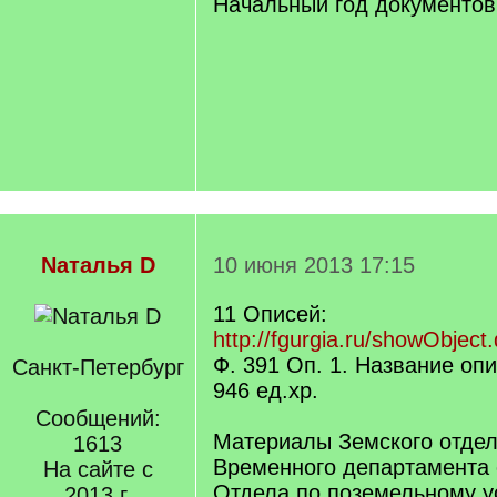
Начальный год документов 
Nаталья D
10 июня 2013 17:15
11 Описей:
http://fgurgia.ru/showObject.
Ф. 391 Оп. 1. Название опис
Санкт-Петербург
946 eд.xр.
Сообщений:
Материалы Земского отде
1613
Временного департамента 
На сайте с
Отдела по поземельному у
2013 г.