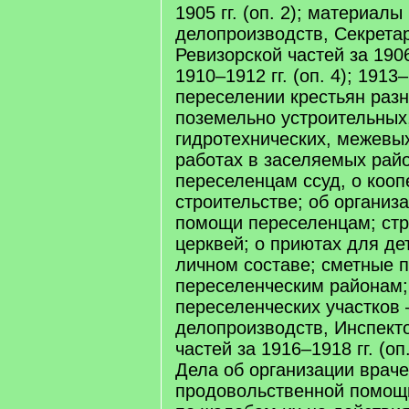
1905 гг. (оп. 2); материалы 
делопроизводств, Секретар
Ревизорской частей за 1906–
1910–1912 гг. (оп. 4); 1913–1
переселении крестьян разн
поземельно устроительных
гидротехнических, межевы
работах в заселяемых райо
переселенцам ссуд, о коо
строительстве; об организ
помощи переселенцам; стр
церквей; о приютах для дет
личном составе; сметные 
переселенческим районам;
переселенческих участков 
делопроизводств, Инспект
частей за 1916–1918 гг. (оп.
Дела об организации врач
продовольственной помощ