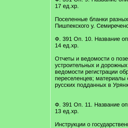
17 eд.xр.
Поселенные бланки разных
Пишпекского у. Семиреченс
Ф. 391 Оп. 10. Название опи
14 eд.xр.
Отчеты и ведомости о поз
устроительных и дорожных
ведомости регистрации об
переселенцев; материалы 
русских подданных в Урянх
Ф. 391 Оп. 11. Название опи
13 eд.xр.
Инструкции о государстве