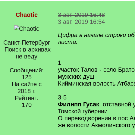
Chaotic
3 авг. 2019 16:48
3 авг. 2019 16:54
Цифра в начале строки о
листа.
Санкт-Петербург
-Поиск в архивах
не веду
1
участок Талов - село Брат
Сообщений:
мужских душ
125
Кийминская волость Атбас
На сайте с
2018 г.
3-5
Рейтинг:
Филипп Гусак
, отставной
170
Томской губернии
О переводворении в пос А
же волости Акмолинского 