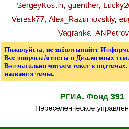
SergeyKostin
,
guenther
,
Lucky2
Veresk77
,
Alex_Razumovskiy
,
eu
Vagranka
,
ANPetrov
Пожалуйста, не забалтывайте Информ
Все вопросы/ответы в Диалоговых тема
Внимательно читаем текст в подтемах.
названия темы.
РГИА. Фонд 391
Переселенческое управле