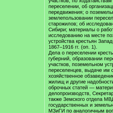
участков, по ходатайствам
переселении, об организац
передвижения; о поземель
землепользовании пересел
старожилов; об исследова
Сибири; материалы о рабо
исследованию на месте по
устройства крестьян Запад
1867–1916 гг. (оп. 1).
Дела о переселении крест
губерний, образовании пе
участков, поземельном уст
переселенцев, выдаче им 
хозяйственное обзаведение
жилищ и другие надобности
оброчных статей — материа
делопроизводств, Секретар
также Земского отдела МВ
государственных и земель
МЗиГИ по аналогичным воп