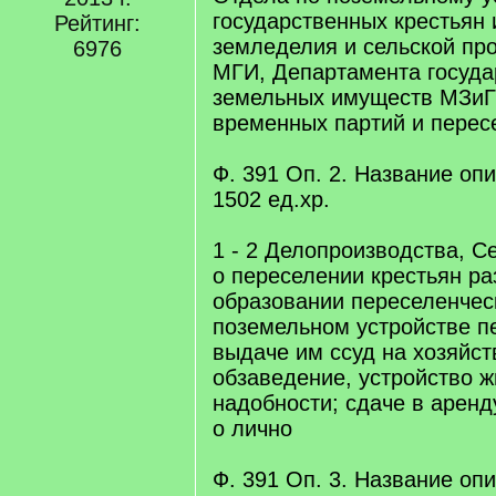
государственных крестьян
Рейтинг:
земледелия и сельской п
6976
МГИ, Департамента госуда
земельных имуществ МЗиГ
временных партий и перес
Ф. 391 Оп. 2. Название опис
1502 eд.xр.
1 - 2 Делопроизводства, Се
о переселении крестьян ра
образовании переселенческ
поземельном устройстве п
выдаче им ссуд на хозяйс
обзаведение, устройство ж
надобности; сдаче в аренд
о лично
Ф. 391 Оп. 3. Название опис