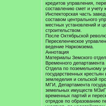
кредитов управления, пере
составлению смет и учету 
Инспекторская часть заве
составом центрального уп
местных установлений и ц
строительством.
После Октябрьской револ
Переселенческое управле
ведение Наркомзема.
Аннотация
Материалы Земского отде
Временного департамента 
Отдела по поземельному у
государственных крестьян
земледелия и сельской п
МГИ, Департамента госуда
земельных имуществ МЗиГИ
временных партий и перес
отрядов по образованию п