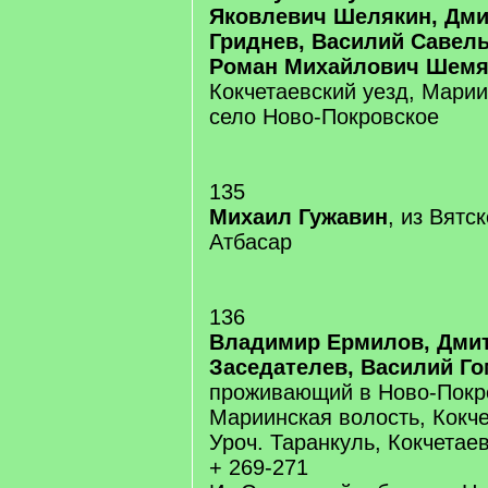
Яковлевич Шелякин, Дм
Гриднев, Василий Савел
Роман Михайлович Шемя
Кокчетаевский уезд, Марии
село Ново-Покровское
135
Михаил Гужавин
, из Вятс
Атбасар
136
Владимир Ермилов, Дми
Заседателев, Василий Г
проживающий в Ново-Покр
Мариинская волость, Кокче
Уроч. Таранкуль, Кокчетае
+ 269-271