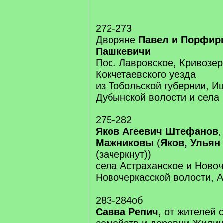
272-273
Дворяне
Павел и Порфир
Пашкевичи
Пос. Лавровское, Кривозер
Кокчетаевского уезда
из Тобольской губернии, И
Дубынской волости и села
275-282
Яков Агеевич Штефанов
,
Мажниковы
(
Яков, Ульян
(зачеркнут))
села Астраханское и Новоч
Новочеркасской волости, 
283-284об
Савва Репич
, от жителей 