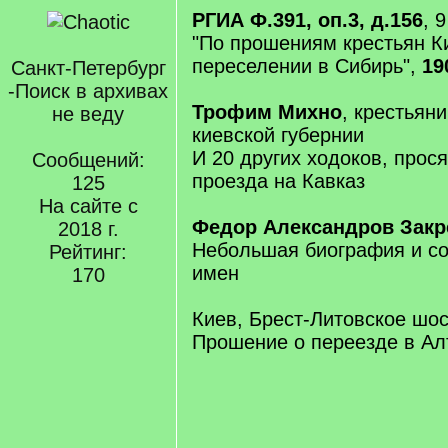
РГИА Ф.391, оп.3, д.156
, 
"По прошениям крестьян К
переселении в Сибирь",
19
Санкт-Петербург
-Поиск в архивах
Трофим Михно
, крестьян
не веду
киевской губернии
И 20 других ходоков, прос
Сообщений:
проезда на Кавказ
125
На сайте с
Федор Александров Закр
2018 г.
Небольшая биография и со
Рейтинг:
имен
170
Киев, Брест-Литовское шосс
Прошение о переезде в Ал