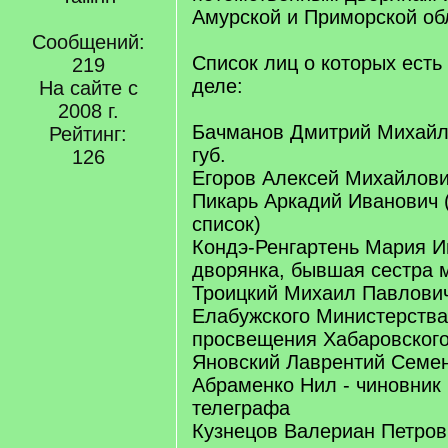
Амурской и Приморской об
Сообщений:
Список лиц о которых есть
219
деле:
На сайте с
2008 г.
Бачманов Дмитрий Михайл
Рейтинг:
губ.
126
Егоров Алексей Михайлови
Пикарь Аркадий Иванович 
список)
Кондэ-Ренгартень Мария И
дворянка, бывшая сестра 
Троицкий Михаил Павлович
Елабужского Министерства
просвещения Хабаровского
Яновский Лаврентий Семе
Абраменко Нил - чиновник 
телеграфа
Кузнецов Валериан Петров