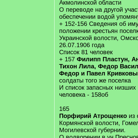
Акмолинской области
О переводе на другой учас
обеспечении водой упомян
+ 152-156 Сведения об им
положении крестьян посел
Украинской волости, Омско
26.07.1906 года
Список 81 человек
+ 157
Филипп Пластун, А
Тихон Лила, Федор Васи
Федор и Павел Кривковы
солдаты того же поселка
И список запасных низших 
человека - 158об
165
Порфирий Атрощенко
из 
Кормянской волости, Гомел
Могилевской губернии.
О водворении в уч.Пресно