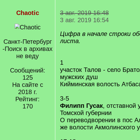
Chaotic
3 авг. 2019 16:48
3 авг. 2019 16:54
Цифра в начале строки о
листа.
Санкт-Петербург
-Поиск в архивах
не веду
1
участок Талов - село Брат
Сообщений:
мужских душ
125
Кийминская волость Атбас
На сайте с
2018 г.
3-5
Рейтинг:
Филипп Гусак
, отставной
170
Томской губернии
О переводворении в пос А
же волости Акмолинского 