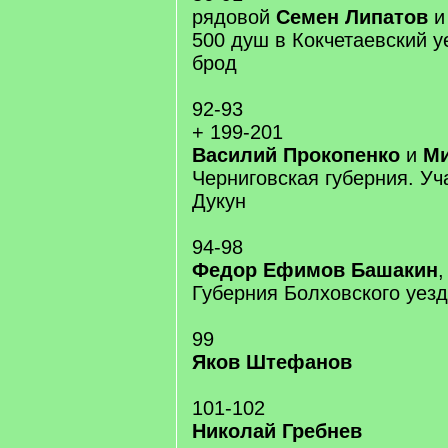
рядовой
Семен Липатов
500 душ в Кокчетаевский у
брод
92-93
+ 199-201
Василий Прокопенко
и
Ми
Черниговская губерния. Уч
Дукун
94-98
Федор Ефимов Башакин
Губерния Болховского уез
99
Яков Штефанов
101-102
Николай Гребнев