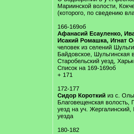
Мариинской волости, Кокче
(которого, по сведению вла
166-169об
Афанасий Есауленко, Ив
Исакий Ромашка, Игнат 
человек из селений Шульги
Байдовское, Шульгинская 
Старобельский уезд, Харьк
Список на 169-169об
+ 171
172-177
Сидор Короткий
из с. Оль
Благовещенская волость, 
уезд на уч. Жергалинский,
уезда
180-182