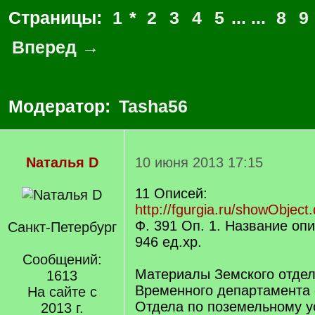
Страницы:
1
*
2
3
4
5
... ...
8
9
Вперед →
Модератор:
Tasha56
Nаталья D
10 июня 2013 17:15
11 Описей:
http://fgurgia.ru/showObject.
Ф. 391 Оп. 1. Название опис
Санкт-Петербург
946 eд.xр.
Сообщений:
Материалы Земского отде
1613
Временного департамента 
На сайте с
Отдела по поземельному у
2013 г.