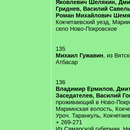
Яковлевич Шелякин, Дм
Гриднев, Василий Савел
Роман Михайлович Шемя
Кокчетаевский уезд, Марии
село Ново-Покровское
135
Михаил Гужавин
, из Вятс
Атбасар
136
Владимир Ермилов, Дми
Заседателев, Василий Г
проживающий в Ново-Покр
Мариинская волость, Кокче
Уроч. Таранкуль, Кокчетае
+ 269-271
Из Самарской губернии, Н