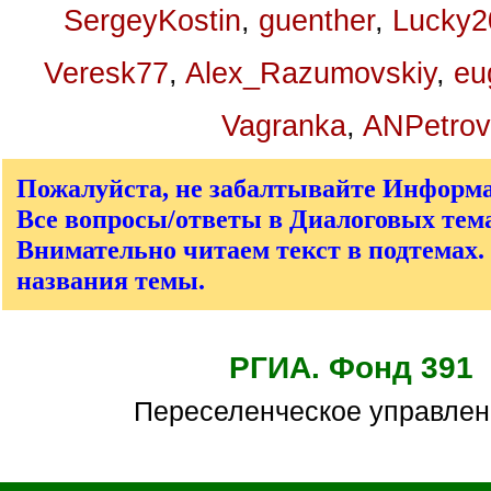
SergeyKostin
,
guenther
,
Lucky2
Veresk77
,
Alex_Razumovskiy
,
eu
Vagranka
,
ANPetrov
Пожалуйста, не забалтывайте Информ
Все вопросы/ответы в Диалоговых тема
Внимательно читаем текст в подтемах.
названия темы.
РГИА. Фонд 391
Переселенческое управле