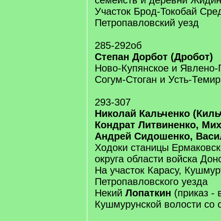
семейств и деревни Жидин
Участок Брод-Токобай Сре
Петропавловский уезд
285-292об
Степан Дорбот (Дробот)
Ново-Купянское и Явлено-
Согум-Стоган и Усть-Темир
293-307
Николай Кальченко (Киль
Кондрат Литвиненко, Мих
Андрей Сидошенко, Васи
Ходоки станицы Ермаковск
округа области войска Дон
На участок Карасу, Кушмур
Петропавловского уезда
Некий
Лопаткин
(приказ - 
Кушмурунской волости со 