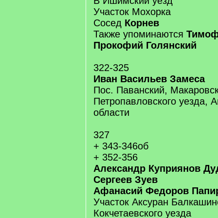
В Ишимский уезд
Участок Мохорка
Сосед
Корнев
Также упоминаются
Тимоф
Прокофий Голянский
322-325
Иван Васильев Замеса
Пос. Паванский, Макаровск
Петропавловского уезда, 
области
327
+ 343-346об
+ 352-356
Александр Куприянов Ду
Сергеев Зуев
Афанасий Федоров Папи
Участок Аксуран Балкашин
Кокчетаевского уезда