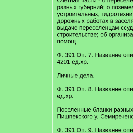
Счетная части - о пересел
разных губерний; о поземе
устроительных, гидротехни
дорожных работах в засел
выдаче переселенцам ссуд
строительстве; об организ
помощ
Ф. 391 Оп. 7. Название опис
4201 eд.xр.
Личные дела.
Ф. 391 Оп. 8. Название опис
eд.xр.
Поселенные бланки разных
Пишпекского у. Семиреченс
Ф. 391 Оп. 9. Название опис