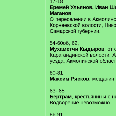
17-18
Еремей Ульянов, Иван Ш
Маганов
О переселении в Акмолинс
Корнеевской волости, Нико
Самарской губернии.
54-60об, 62,
Мухаметчи Кыдыров
, от
Карагандинской волости, 
уезда, Акмолинской област
80-81
Максим Рясков
, мещанин 
83- 85
Бертрам
, крестьянин и с 
Водворение невозможно
86-91