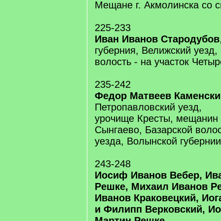
Мещане г. Акмолинска со 
225-233
Иван Иванов Стародубов
губерния, Велижский уезд,
волость - на участок Четы
235-242
Федор Матвеев Каменски
Петропавловский уезд,
урочище Кресты, мещанин
Сынгаево, Базарской волос
уезда, Волынской губернии
243-248
Иосиф Иванов Вебер, Ива
Решке, Михаил Иванов Р
Иванов Краковецкий, Иог
и Филипп Верковский, Ио
Мартин Решке