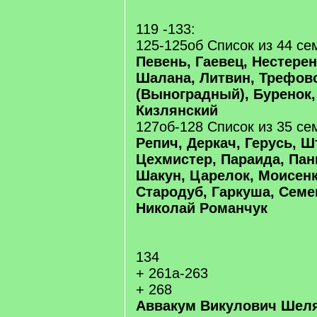
119 -133:
125-125об Список из 44 се
Певень, Гаевец, Нестерен
Шалана, Литвин, Трефов
(Выноградный), Буренок,
Кизлянский
127об-128 Список из 35 се
Репич, Деркач, Герусь, Ш
Цехмистер, Параида, Пан
Шакун, Царелок, Моисенк
Стародуб, Гаркуша, Семе
Николай Романчук
134
+ 261а-263
+ 268
Аввакум Викулович Шеля