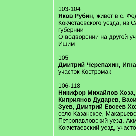
103-104
Яков Рубин
, живет в с. Ф
Кокчетаевского уезда, из 
губернии
О водворении на другой уч
Ишим
105
Дмитрий Черепахин, Игн
участок Костромак
106-118
Никифор Михайлов Хоза,
Киприянов Дударев, Вас
Зуев, Дмитрий Евсеев Х
село Казанское, Макарьевс
Петропавловский уезд, Ак
Кокчетаевский уезд, учас