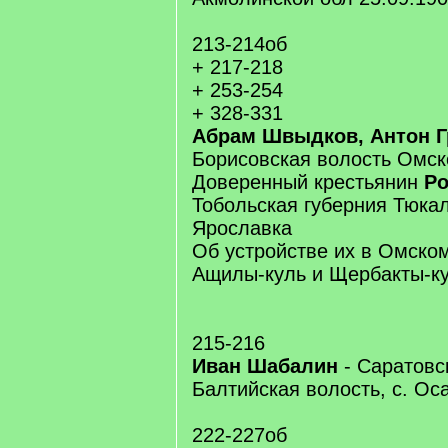
213-214об
+ 217-218
+ 253-254
+ 328-331
Абрам Швыдков, Антон Г
Борисовская волость Омско
Доверенный крестьянин
Ро
Тобольская губерния Тюкал
Ярославка
Об устройстве их в Омском
Ащилы-куль и Щербакты-к
215-216
Иван Шабалин
- Саратовс
Балтийская волость, с. Ос
222-227об