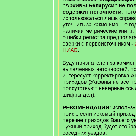
"Архивы Беларуси" не пол
содержит неточности
, пот
использоваться лишь справ
уточнить за какие именно г
наличии метрические книги,
ошибки регистра предполаг
сверки с первоисточником -
НИАБ
.
Буду признателен за коммен
выявленных неточностей, п
интересует корректировка А
приходов (Указаны не все п
присутствуют неверные ссы
шифры дел).
РЕКОМЕНДАЦИЯ
: использ
поиск, если искомый приход
перечне приходов Вашего у
нужный приход будет отобра
соседних уездов.