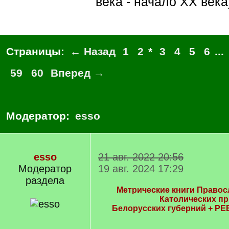
века - начало XX века
Страницы:
← Назад
1
2
*
3
4
5
6
...
59
60
Вперед →
Модератор:
esso
esso
21 авг. 2022 20:56
Модератор
19 авг. 2024 17:29
раздела
Метрические книги Правос
Католических п
Белорусских губерний + РЕ