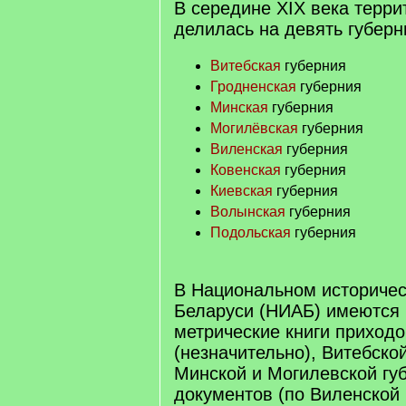
В середине XIX века терри
делилась на девять губерн
Витебская
губерния
Гродненская
губерния
Минская
губерния
Могилёвская
губерния
Виленская
губерния
Ковенская
губерния
Киевская
губерния
Волынская
губерния
Подольская
губерния
В Национальном историчес
Беларуси (НИАБ) имеются 
метрические книги приход
(незначительно), Витебско
Минской и Могилевской губ
документов (по Виленской 