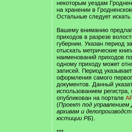
некоторым уездам Гроднен
на хранении в Гродненско
Остальные следует искать 
Вашему вниманию предлаг
приходов в разрезе волост
губернии. Указан период з
отыскать метрические книг
наименований приходов по
одному приходу может отн
записей. Период указывает
оформления самого первог
документов. Данный указат
использованием регистра,
опубликован на портале
А
(
Проект под управлением
архивам и делопроизводс
юстиции РБ
).
***