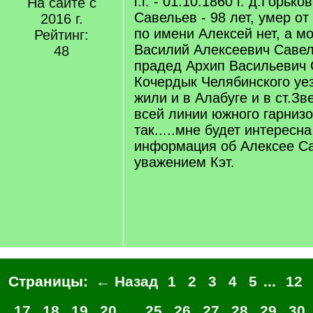
г.г. - 01.10.1860 г. д.Горьк
На сайте с
Савельев - 98 лет, умер от
2016 г.
по имени Алексей нет, а м
Рейтинг:
Василий Алексеевич Савель
48
прадед Архип Васильевич С
Кочердык Челябинского уе
жили и в Алабуге и в ст.З
всей линии южного гарнизо
так.....мне будет интересн
информация об Алексее Са
уважением Кэт.
Страницы:
← Назад
1
2
3
4
5
...
12
17
18
19
20
...
25
26
27
28
29
30