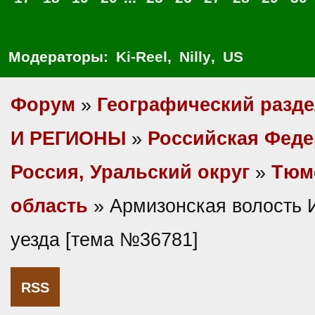
Модераторы:
Ki-Reel
,
Nilly
,
US
Форум
»
Географический разд
И РЕГИОНЫ
»
Российская Фед
Россия, Уральский округ
»
Тюм
область
» Армизонская волость 
уезда [тема №36781]
RSS