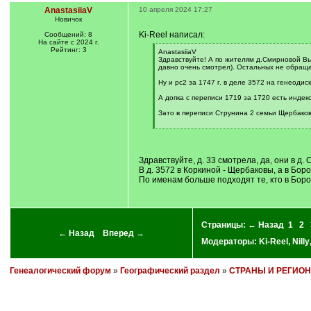
AnastasiiaV
10 апреля 2024 17:27
Новичок
Ki-Reel написал:
Сообщений: 8
На сайте с 2024 г.
Рейтинг: 3
[
AnastasiiaV
q
Здравствуйте! А по жителям д.Смирновой Вы
]
давно очень смотрел). Остальных не обращал
Ну и рс2 за 1747 г. в деле 3572 на генеоди
А допка с переписи 1719 за 1720 есть индек
Зато в переписи Струнина 2 семьи Щербаковы
[
/
q
]
Здравствуйте, д. 33 смотрела, да, они в д
В д. 3572 в Коркиной - Щербаковы, а в Бо
По именам больше подходят те, кто в Бор
Страницы:
← Назад
1
2
← Назад
Вперед →
Модераторы:
Ki-Reel
,
Nilly
Генеалогический форум
»
Географический раздел
»
СТРАНЫ И РЕГИО