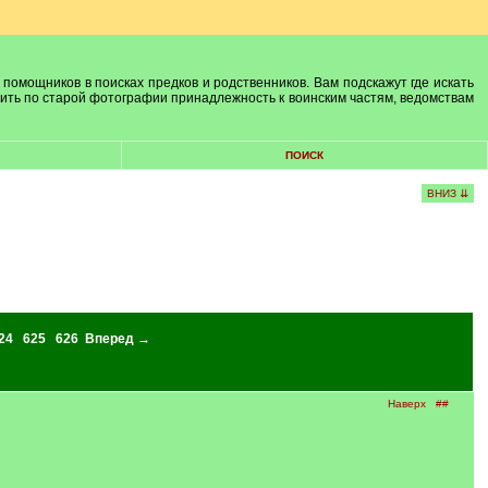
 помощников в поисках предков и родственников. Вам подскажут где искать
лить по старой фотографии принадлежность к воинским частям, ведомствам
ПОИСК
ВНИЗ ⇊
24
625
626
Вперед →
Наверх
##