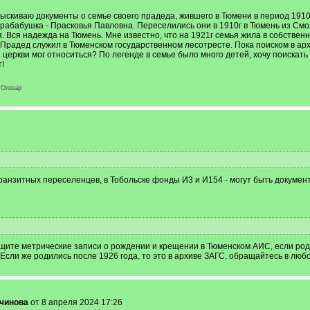
скиваю документы о семье своего прадеда, жившего в Тюмени в период 1910-
 Прабабушка - Прасковья Павловна. Переселились они в 1910г в Тюмень из См
. Вся надежда на Тюмень. Мне известно, что на 1921г семья жила в собственно
Прадед служил в Тюменском государственном лесотресте. Пока поиском в арх
й церкви мог относиться? По легенде в семье было много детей, хочу поискат
!
 Олизар
транзитных переселенцев, в Тобольске фонды И3 и И154 - могут быть докуме
ищите метрические записи о рождении и крещении в Тюменском АИС, если роди
Если же родились после 1926 года, то это в архиве ЗАГС, обращайтесь в лю
чинова
от 8 апреля 2024 17:26