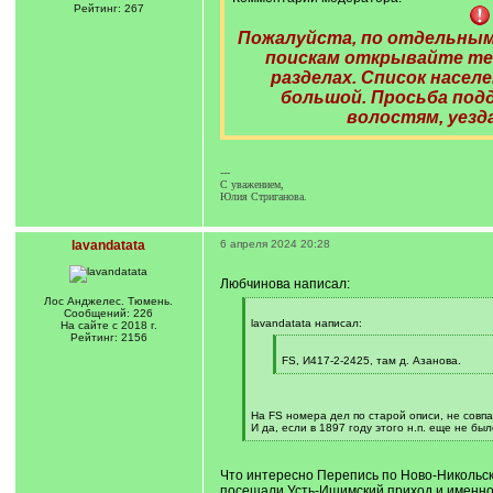
Рейтинг: 267
Пожалуйста, по отдельным
поискам открывайте те
разделах. Список насе
большой. Просьба подд
волостям, уезда
---
С уважением,
Юлия Стриганова.
lavandatata
6 апреля 2024 20:28
Любчинова написал:
Лос Анджелес. Тюмень.
[
Сообщений: 226
q
lavandatata написал:
На сайте с 2018 г.
]
Рейтинг: 2156
[
q
FS, И417-2-2425, там д. Азанова.
]
[
/
q
]
На FS номера дел по старой описи, не совп
И да, если в 1897 году этого н.п. еще не было
[
/
q
Что интересно Перепись по Ново-Никольск
]
посещали Усть-Ишимский приход и именно 