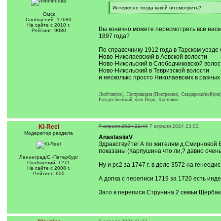
[
Интересно тогда какой нп смотреть?
q
[
Омск
]
/
Сообщений: 17680
q
На сайте с 2010 г.
Вы конечно можете пересмотреть все насел
]
Рейтинг: 9080
1897 года?
По справочнику 1912 года в Тарском уезде
Ново-Николаевский в Аевской волости
Ново-Никольский в Слободчиковской волос
Ново-Никольский в Тевризской волости
и несколько просто Николаевских в разных
---
Любчин(ов), Пострешкин (Пострехин), Свидерский(ой)(ов)
Рождественский, фон Йорк, Костюков
Ki-Reel
7 апреля 2024 22:49
7 апреля 2024 23:02
Модератор раздела
AnastasiiaV
Здравствуйте! А по жителям д.Смирновой В
показаны (Карпушина что ли,? давно очень 
Ленинград/С.-Петербург
Сообщений: 1271
Ну и рс2 за 1747 г. в деле 3572 на генеод
На сайте с 2008 г.
Рейтинг: 900
А допка с переписи 1719 за 1720 есть инд
Зато в переписи Струнина 2 семьи Щербаков