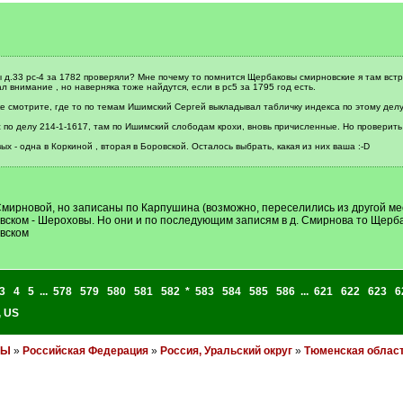
 д.33 рс-4 за 1782 проверяли? Мне почему то помнится Щербаковы смирновские я там встр
 внимание , но наверняка тоже найдутся, если в рс5 за 1795 год есть.
ске смотрите, где то по темам Ишимский Сергей выкладывал табличку индекса по этому делу
с по делу 214-1-1617, там по Ишимский слободам крохи, вновь причисленные. Но проверить 
х - одна в Коркиной , вторая в Боровской. Осталось выбрать, какая из них ваша :-D
. Смирновой, но записаны по Карпушина (возможно, переселились из другой м
ровском - Шероховы. Но они и по последующим записям в д. Смирнова то Щерб
овском
3
4
5
...
578
579
580
581
582
*
583
584
585
586
...
621
622
623
6
,
US
НЫ
»
Российская Федерация
»
Россия, Уральский округ
»
Тюменская облас