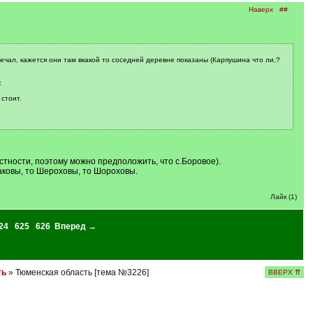
Наверх
##
ечал, кажется они там вкакой то соседней деревне показаны (Карпушина что ли,?
.
стоит.
естности, поэтому можно предположить, что с.Боровое).
аковы, то Шероховы, то Шороховы.
Лайк (1)
24
625
626
Вперед →
ть
» Тюменская область [тема №3226]
ВВЕРХ ⇈