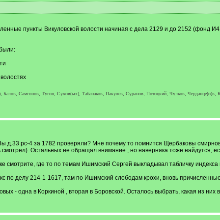
енные пункты Викуловской волости начиная с дела 2129 и до 2152 (фонд И41
 были:
ти
 волостях
, Балов, Самсонов, Тугов, Сухов(ых), Табанаков, Пакулев, Суранов, Потоцкий, Чулков, Черданце(о)в, К
ы д.33 рс-4 за 1782 проверяли? Мне почему то помнится Щербаковы смирновс
смотрел). Остальных не обращал внимание , но наверняка тоже найдутся, если
иске смотрите, где то по темам Ишимский Сергей выкладывал табличку индекса 
екс по делу 214-1-1617, там по Ишимский слободам крохи, вновь причисленные
ых - одна в Коркиной , вторая в Боровской. Осталось выбрать, какая из них 