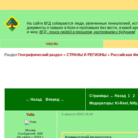
На сайте ВГД собираются люди, увлеченные генеалогией, исто
документы о павших в боях и пропавших без вести, в какой а
и чину.
ВГД - поиск людей в прошлом, настоящем и будущем!
VGD.RU
Раздел
Географический раздел
»
СТРАНЫ И РЕГИОНЫ
»
Российская Ф
Страницы:
← Назад
1
2
← Назад
Вперед →
Модераторы:
Ki-Reel
,
Nilly
Yulia
4 августа 2003 19:30
Москва
Сообщений: 699
На сайте с 2003 г.
Комментарий модератора: