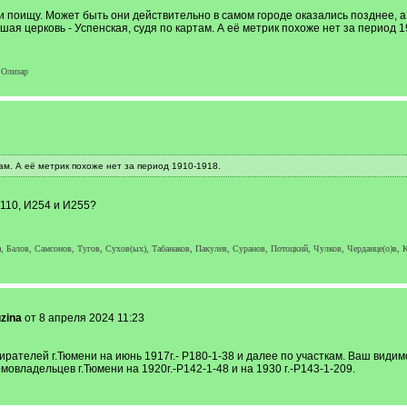
 поищу. Может быть они действительно в самом городе оказались позднее, а 
ая церковь - Успенская, судя по картам. А её метрик похоже нет за период 
 Олизар
там. А её метрик похоже нет за период 1910-1918.
110, И254 и И255?
, Балов, Самсонов, Тугов, Сухов(ых), Табанаков, Пакулев, Суранов, Потоцкий, Чулков, Черданце(о)в, К
uzina
от 8 апреля 2024 11:23
ателей г.Тюмени на июнь 1917г.- Р180-1-38 и далее по участкам. Ваш видимо 
владельцев г.Тюмени на 1920г.-Р142-1-48 и на 1930 г.-Р143-1-209.