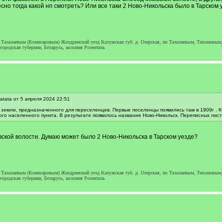
сно тогда какой нп смотреть? Или все таки 2 Ново-Никольска было в Тарском 
 Талалаевым (Комисаровым) Жиздринский уезд Калужская губ. д. Озерская, по Талалаевым, Тихоновым
городская губернии, Беларусь, колония Розенталь
tata от 5 апреля 2024 22:51
 земли, предназначенного для переселенцев. Первые поселенцы появились там в 1909г . К
ого населенного пункта. В результате появилось название Ново-Никольск. Переписных лис
ской волости. Думаю может было 2 Ново-Никольска в Тарском уезде?
 Талалаевым (Комисаровым) Жиздринский уезд Калужская губ. д. Озерская, по Талалаевым, Тихоновым
городская губернии, Беларусь, колония Розенталь