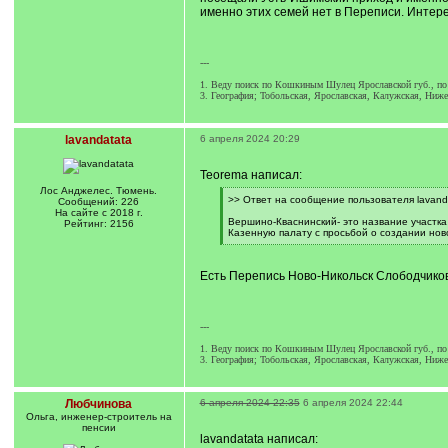
именно этих семей нет в Переписи. Интере
---
1. Веду поиск по Кошкиным Шулец Ярославской губ., по
3. География; Тобольская, Ярославская, Калужская, Ниже
lavandatata
6 апреля 2024 20:29
Teorema написал:
Лос Анджелес. Тюмень.
[
>> Ответ на сообщение пользователя lavanda
Сообщений: 226
q
На сайте с 2018 г.
]
Вершино-Кваснинский- это название участка
Рейтинг: 2156
Казенную палату с просьбой о создании нов
[
/
q
Есть Перепись Ново-Никольск Слободчиков
]
---
1. Веду поиск по Кошкиным Шулец Ярославской губ., по
3. География; Тобольская, Ярославская, Калужская, Ниже
Любчинова
6 апреля 2024 22:35
6 апреля 2024 22:44
Ольга, инженер-строитель на
пенсии
lavandatata написал: