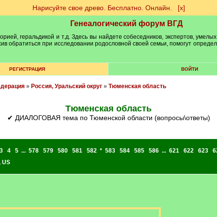
Нарисуйте свое древо. Бесплатно. Онлайн.
[х]
Генеалогический форум ВГД
рией, геральдикой и т.д. Здесь вы найдете собеседников, экспертов, умелых
рхив обратиться при исследовании родословной своей семьи, помогут опреде
РЕГИСТРАЦИЯ
ВОЙТИ
едерация
»
Россия, Уральский округ
»
Тюменская область
Тюменская область
✔ ДИАЛОГОВАЯ тема по Тюменской области (вопросы\ответы)
3
4
5
...
578
579
580
581
582
*
583
584
585
586
...
621
622
623
6
,
US