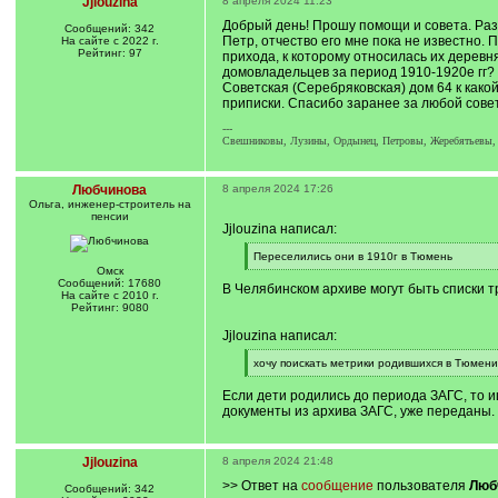
Jjlouzina
8 апреля 2024 11:23
Добрый день! Прошу помощи и совета. Разы
Сообщений: 342
Петр, отчество его мне пока не известно.
На сайте с 2022 г.
Рейтинг: 97
прихода, к которому относилась их деревня
домовладельцев за период 1910-1920е гг? 
Советская (Серебряковская) дом 64 к како
приписки. Спасибо заранее за любой совет
---
Свешниковы, Лузины, Ордынец, Петровы, Жеребятьевы,
Любчинова
8 апреля 2024 17:26
Ольга, инженер-строитель на
пенсии
Jjlouzina написал:
[
Переселились они в 1910г в Тюмень
q
[
Омск
]
/
Сообщений: 17680
В Челябинском архиве могут быть списки 
q
На сайте с 2010 г.
]
Рейтинг: 9080
Jjlouzina написал:
[
хочу поискать метрики родившихся в Тюмени
q
[
]
/
Если дети родились до периода ЗАГС, то 
q
документы из архива ЗАГС, уже переданы. 
]
Jjlouzina
8 апреля 2024 21:48
>> Ответ на
сообщение
пользователя
Люб
Сообщений: 342