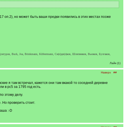
7 оп.2), но может быть ваши предки появились в этих местах позже
унгуров, Buck, Joa, Brinkmann, Kibbermann, Си(е)дя(е)ков, Шляпников, Вьюков, Булгаков,
Лайк (1)
Наверх
##
кие я там встречал, кажется они там вкакой то соседней деревне
 в рс5 за 1795 год есть.
по этому делу.
. Но проверить стоит.
ваша :-D