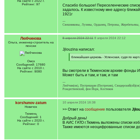
На сайте с 2022 г.
Рейтинг: 97
Спасибо большое! Переселенческие списки
задалось. К известному мне адресу ближайш
1921г
---
Свешниковы, Лузины, Ордынец, Петровы, Жеребятьевы,
Любчинова
8 апреля 2024 22:11
8 апреля 2024 22:12
Ольга, инженер-строитель на
пенсии
Jjlouzina написал:
[
ближайшая церковь - Успенская, судя по кар
q
[
Омск
]
/
Сообщений: 17680
q
На сайте с 2010 г.
Вы смотрели в Тюменском архиве фонды И
]
Рейтинг: 9080
Может быть и там, и там, и там
---
Любчин(ов), Пострешкин (Пострехин), Свидерский(ой)(ов)
Рождественский, фон Йорк, Костюков
korshunov-zatum
10 апреля 2024 16:38
Новичок
>> Ответ на
сообщение
пользователя
Jjlo
Тюмень
Сообщений: 1
Добрый день!
На сайте с 2020 г.
В АИС ГАТО г.Тюмень выложены списки избир
Рейтинг: 0
Также имеются неоцифрованные списки домо