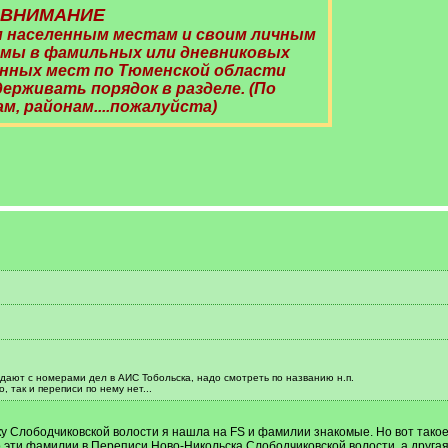
ВНИМАНИЕ
 населенным местам и своим личным
мы в фамильных или дневниковых
ленных мест по Тюменской области
ерживать порядок в разделе. (По
м, районам....пожалуйста)
адают с номерами дел в АИС Тобольска, надо смотреть по названию н.п.
, так и переписи по нему нет...
у Слободчиковской волости я нашла на FS и фамилии знакомые. Но вот такое
эти фамилии в Переписи Ново-Никольска Слободчиковской волости, а другая