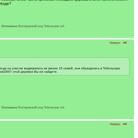
уезде?
, Матюниным Ялуторовский уезд Тобольская губ.
Наверх
##
огда на участке водворялось не менее 10 семей, они обращались в Тобольскую
тов1897г этой деревни Вы не найдете.
, Матюниным Ялуторовский уезд Тобольская губ.
Наверх
##