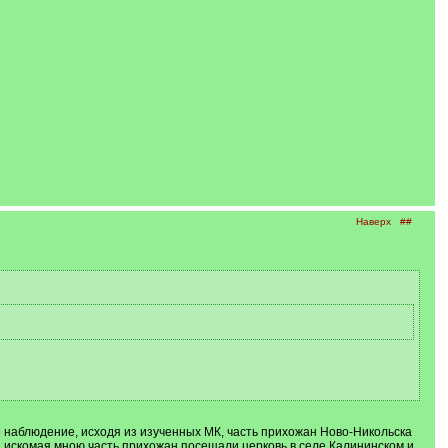
Наверх
##
 наблюдение, исходя из изученных МК, часть прихожан Ново-Никольска
 искомая мною часть прихожан посещали церковь в селе Калининском и