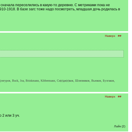
сначала переселились в какую-то деревню. С метриками пока не
1910-1918. В базе загс тоже надо посмотреть, младшая дочь родилась в
Наверх
##
унгуров, Buck, Joa, Brinkmann, Kibbermann, Си(е)дя(е)ков, Шляпников, Вьюков, Булгаков,
Наверх
##
2 или 3 уч.
Лайк (2)