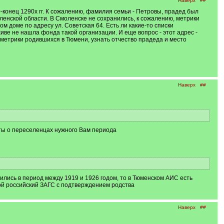
Наверх
##
конец 1290х гг. К сожалению, фамилия семьи - Петровы, прадед был
оленской области. В Смоленске не сохранились, к сожалению, метрики
м доме по адресу ул. Советская 64. Есть ли какие-то списки
иве не нашла фонда такой организации. И еще вопрос - этот адрес -
ь метрики родившихся в Тюмени, узнать отчество прадеда и место
Наверх
##
нты о переселенцах нужного Вам периода
лись в период между 1919 и 1926 годом, то в Тюменском АИС есть
бой российский ЗАГС с подтверждением родства
Наверх
##