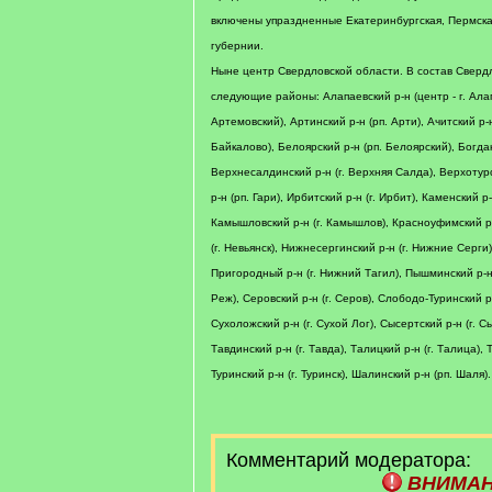
включены упраздненные Екатеринбургская, Пермска
губернии.
Ныне центр Свердловской области. В состав Свердл
следующие районы: Алапаевский р-н (центр - г. Алап
Артемовский), Артинский р-н (рп. Арти), Ачитский р-н
Байкалово), Белоярский р-н (рп. Белоярский), Богдан
Верхнесалдинский р-н (г. Верхняя Салда), Верхотурс
р-н (рп. Гари), Ирбитский р-н (г. Ирбит), Каменский р
Камышловский р-н (г. Камышлов), Красноуфимский р-
(г. Невьянск), Нижнесергинский р-н (г. Нижние Серги)
Пригородный р-н (г. Нижний Тагил), Пышминский р-н 
Реж), Серовский р-н (г. Серов), Слободо-Туринский р
Сухоложский р-н (г. Сухой Лог), Сысертский р-н (г. С
Тавдинский р-н (г. Тавда), Талицкий р-н (г. Талица), 
Туринский р-н (г. Туринск), Шалинский р-н (рп. Шаля).
Комментарий модератора:
ВНИМА