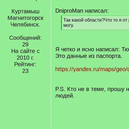
DniproMan написал:
Куртамыш
Магнитогорск
[
Так какой области?Что то я от
Челябинск.
q
могу.
]
[
/
Сообщений:
q
29
]
Я четко и ясно написал: Т
На сайте с
Это данные из паспорта.
2010 г.
Рейтинг:
https://yandex.ru/maps/geo/
23
P.S. Кто не в теме, прошу 
людей.