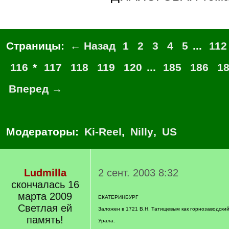
Страницы:
← Назад
1
2
3
4
5
...
112
116
*
117
118
119
120
...
185
186
1
Вперед →
Модераторы:
Ki-Reel
,
Nilly
,
US
Ludmilla
2 сент. 2003 8:32
скончалась 16
марта 2009
ЕКАТЕРИНБУРГ
Светлая ей
Заложен в 1721 В.Н. Татищевым как горнозаводский
память!
Урала.