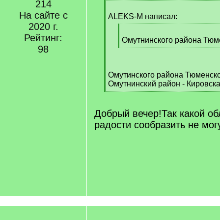
214
[
На сайте с
q
ALEKS-M написал:
]
2020 г.
[
Рейтинг:
q
Омутнинского района Тюме
98
]
[
/
q
Омутинского района Тюменско
]
Омутнинский район - Кировска
[
/
q
Добрый вечер!Так какой об
]
радости сообразить не мог