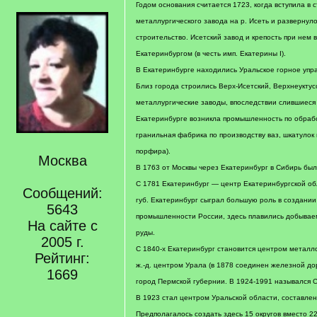
Годом основания считается 1723, когда вступила в 
металлургического завода на р. Исеть и развернул
строительство. Исетский завод и крепость при нем 
Екатеринбургом (в честь имп. Екатерины I).
В Екатеринбурге находились Уральское горное упр
Близ города строились Верх-Исетский, Верхнеуктус
металлургические заводы, впоследствии слившиеся с
Екатеринбурге возникла промышленность по обрабо
гранильная фабрика по производству ваз, шкатулок 
порфира).
Москва
В 1763 от Москвы через Екатеринбург в Сибирь был
С 1781 Екатеринбург — центр Екатеринбургской об
Сообщений:
губ. Екатеринбург сыграл большую роль в создан
5643
промышленности России, здесь плавились добывае
На сайте с
руды.
2005 г.
С 1840-х Екатеринбург становится центром металло
Рейтинг:
ж.-д. центром Урала (в 1878 соединен железной до
1669
город Пермской губернии. В 1924-1991 назывался С
В 1923 стал центром Уральской области, составлен
Предполагалось создать здесь 15 округов вместо 22