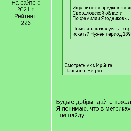
На сайте с
]
Ищу ниточки предков живш
2021 г.
Свердловской области.
Рейтинг:
По фамилии Ягодниковы.
226
Помогите пожалуйста, сор
искать? Нужен период 189
[
/
q
]
Смотреть мк г. Ирбита
Начните с метрик
[
/
q
]
Будьте добры, дайте пожал
Я понимаю, что в метриках 
- не найду