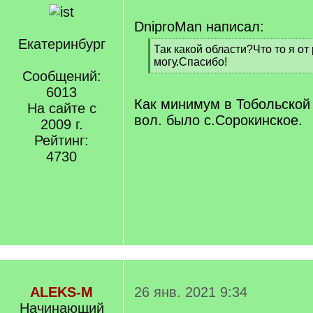
DniproMan написал:
Екатеринбург
[
Так какой области?Что то я от
q
могу.Спасибо!
]
Сообщений:
[
/
6013
q
Как минимум в Тобольской
На сайте с
]
вол. было с.Сорокинское.
2009 г.
Рейтинг:
4730
ALEKS-M
26 янв. 2021 9:34
Начинающий