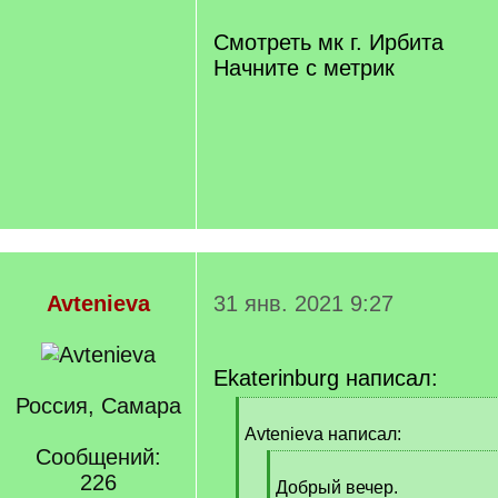
]
Смотреть мк г. Ирбита
Начните с метрик
Avtenieva
31 янв. 2021 9:27
Ekaterinburg написал:
Россия, Самара
[
q
Avtenieva написал:
]
Сообщений:
[
226
q
Добрый вечер.