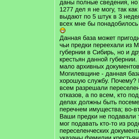
даны полные сведения, но
1277 дел я не могу, так ка
выдают по 5 штук в 3 неде
всех мне бы понадобилось
Данная база может пригоди
чьи предки переехали из 
губернии в Сибирь, но и д
крестьян данной губернии.
мало архивных документов
Могилевщине - данная баз
хорошую службу. Почему? 
всем разрешали переселе
отказов, а по всем, кто п
делах должны быть посеме
перечнем имущества; во-в
Ваши предки не подавали т
мог подавать кто-то из род
переселенческих документа
указаны фамилии крестьян,