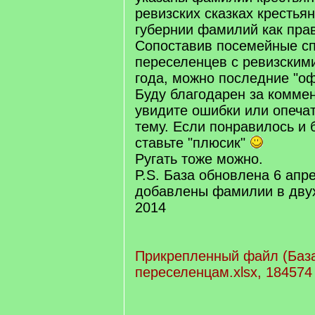
ревизских сказках крестья
губернии фамилий как прав
Сопоставив посемейные с
переселенцев с ревизским
года, можно последние "о
Буду благодарен за коммен
увидите ошибки или опечат
тему. Если понравилось и
ставьте "плюсик"
Ругать тоже можно.
P.S. База обновлена 6 апре
добавлены фамилии в двух
2014
Прикрепленный файл (Баз
переселенцам.xlsx, 184574