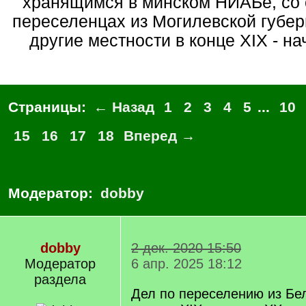
хранящимся в минском НИАБе, со 
переселенцах из Могилевской губер
другие местности в конце XIX - н
Страницы:
← Назад
1
2
3
4
5
...
10
15
16
17
18
Вперед →
Модератор:
dobby
dobby
2 дек. 2020 15:50
Модератор
6 апр. 2025 18:12
раздела
Дел по переселению из Бе