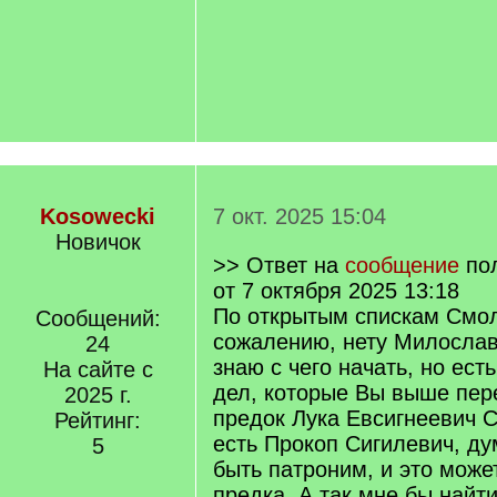
Kosowecki
7 окт. 2025 15:04
Новичок
>> Ответ на
сообщение
по
от 7 октября 2025 13:18
По открытым спискам Смол
Сообщений:
сожалению, нету Милослав
24
знаю с чего начать, но ест
На сайте с
дел, которые Вы выше пер
2025 г.
предок Лука Евсигнеевич С
Рейтинг:
есть Прокоп Сигилевич, ду
5
быть патроним, и это може
предка. А так мне бы найт