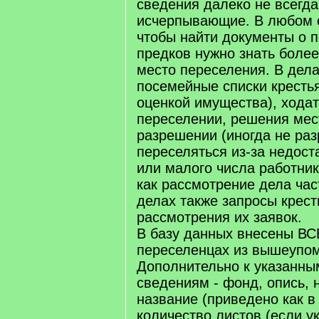
сведения далеко не всегда
исчерпывающие. В любом с
чтобы найти документы о 
предков нужно знать боле
место переселения. В дел
посемейные списки крестья
оценкой имущества), хода
переселении, решения мес
разрешении (иногда не ра
переселяться из-за недост
или малого числа работник
как рассмотрение дела час
делах также запросы крест
рассмотрения их заявок.
В базу данных внесены ВС
переселенцах из вышеупо
Дополнительно к указанны
сведениям - фонд, опись, 
название (приведено как в 
количество листов (если ук