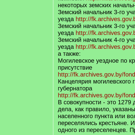
некоторых земских начальн
Земский начальник 3-го уч
уезда
http://fk.archives.gov
Земский начальник 3-го уч
уезда
http://fk.archives.gov
Земский начальник 4-го уч
уезда
http://fk.archives.gov
а также:
Могилевское уездное по к
присутствие
http://fk.archives.gov.by/fon
Канцелярия могилевского 
губернатора
http://fk.archives.gov.by/fon
В совокупности - это 1279 
дела, как правило, указан
населенного пункта или во
переселялись крестьяне. 
одного из переселенцев. П