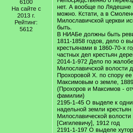
Непосредственно о переез
6100
]
нет. А вообще по Лядешне 
На сайте с
можно. Кстати, а в Смолен
2013 г.
Милославичской церкви ис
Рейтинг:
быть.
5612
В НИАБе должны быть реви
1811-1858 годов, дело о в
крестьянами в 1860-70-х г
частных дел крестьян дере
2014-1-972 Дело по жалобе
Милославичской волости 
Прохоровой Х. по спору ее
Максимовым о земле, 1889
(Прохоров и Максимов - от
фамилии)
2195-1-45 О выделе к одн
надельной земли крестьян
Милославической волости
[Сигилевичу], 1912 год
2191-1-197 О выделе хутор