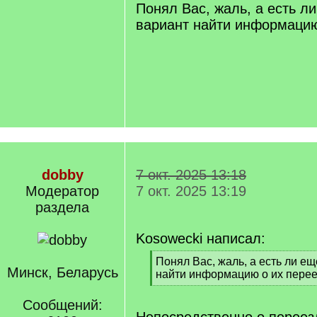
q
Понял Вас, жаль, а есть л
]
вариант найти информацию
dobby
7 окт. 2025 13:18
Модератор
7 окт. 2025 13:19
раздела
Kosowecki написал:
[
Понял Вас, жаль, а есть ли е
Минск, Беларусь
q
найти информацию о их пере
]
[
/
Сообщений:
q