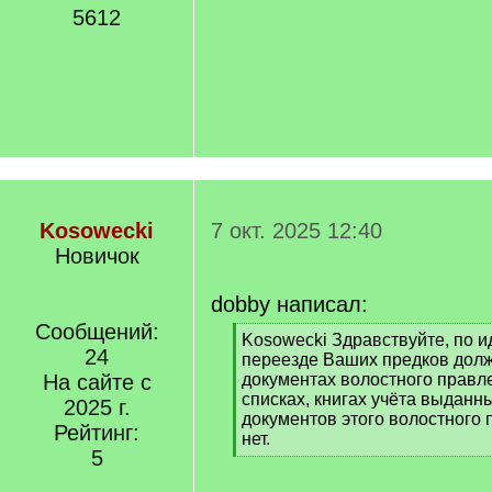
5612
Kosowecki
7 окт. 2025 12:40
Новичок
dobby написал:
Сообщений:
[
Kosowecki Здравствуйте, по и
24
q
переезде Ваших предков дол
]
На сайте с
документах волостного правл
списках, книгах учёта выданны
2025 г.
документов этого волостного
Рейтинг:
нет.
5
[
/