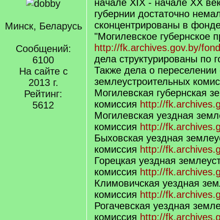
начале XIX - начале XX ве
губернии достаточно немал
сконцентрированы в фонде
Минск, Беларусь
"Могилевское губернское п
http://fk.archives.gov.by/fon
Сообщений:
дела структурированы по г
6100
Также дела о переселении 
На сайте с
землеустроительных комис
2013 г.
Могилевская губернская з
Рейтинг:
комиссия
http://fk.archives
5612
Могилевская уездная земл
комиссия
http://fk.archives
Быховская уездная землеу
комиссия
http://fk.archives
Горецкая уездная землеус
комиссия
http://fk.archives
Климовичская уездная зем
комиссия
http://fk.archives
Рогачевская уездная земл
комиссия
http://fk.archives