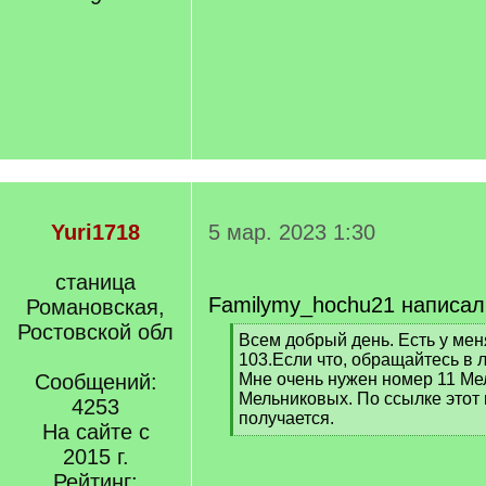
Yuri1718
5 мар. 2023 1:30
станица
Familymy_hochu21 написал
Романовская,
Ростовской обл
[
Всем добрый день. Есть у ме
q
103.Если что, обращайтесь в л
]
Сообщений:
Мне очень нужен номер 11 Ме
Мельниковых. По ссылке этот 
4253
получается.
На сайте с
[
2015 г.
/
q
Рейтинг: