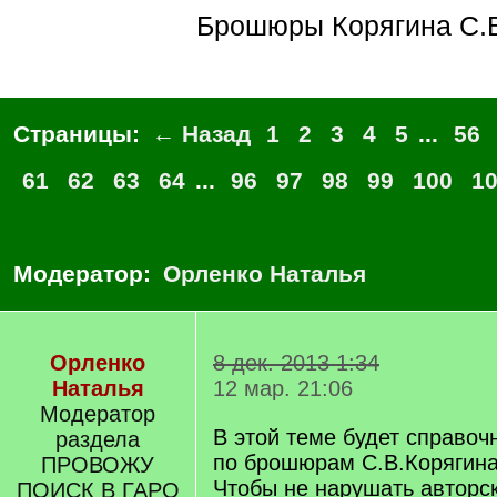
Брошюры Корягина С.
Страницы:
← Назад
1
2
3
4
5
...
56
61
62
63
64
...
96
97
98
99
100
1
Модератор:
Орленко Наталья
Орленко
8 дек. 2013 1:34
Наталья
12 мар. 21:06
Модератор
В этой теме будет справо
раздела
по брошюрам С.В.Корягина
ПРОВОЖУ
Чтобы не нарушать авторск
ПОИСК В ГАРО