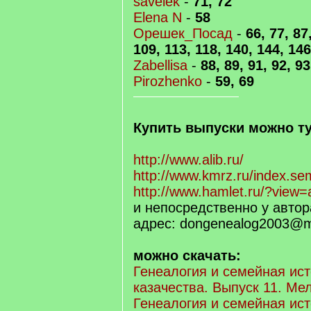
savelek
-
71, 72
Elena N
-
58
Орешек_Посад
-
66, 77, 87
109, 113, 118, 140, 144, 146
Zabellisa
-
88, 89, 91, 92, 93
Pirozhenko
-
59, 69
Купить выпуски можно ту
http://www.alib.ru/
http://www.kmrz.ru/index.s
http://www.hamlet.ru/?view
и непосредственно у автор
адрес: dongenealog2003@ma
можно скачать:
Генеалогия и семейная ист
казачества. Выпуск 11. Ме
Генеалогия и семейная ист