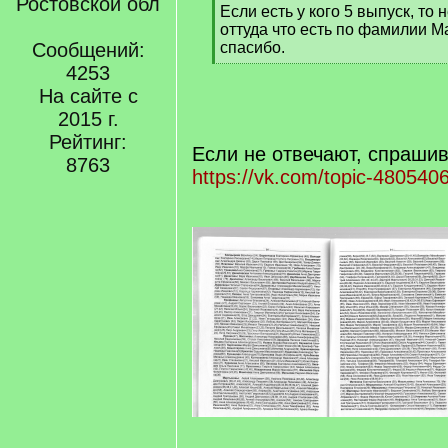
Ростовской обл
[
Если есть у кого 5 выпуск, то 
q
оттуда что есть по фамилии 
]
Сообщений:
спасибо.
[
4253
/
На сайте с
q
2015 г.
]
Рейтинг:
Если не отвечают, спрашив
8763
https://vk.com/topic-48054