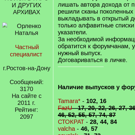
лишать автора дохода от 
И ДРУГИХ
решили сканы поколенных 
АРХИВАХ
выкладывать в открытый до
только алфавитные списки
указатели.
За необходимой информац
обратится к форумчанам, у
Частный
нужный выпуск.
специалист
Договариваться в личке.
г.Ростов-на-Дону
Сообщений:
Наличие выпусков у фор
3170
На сайте с
Tamara*
-
102, 16
2011 г.
FazU
-
17, 20, 22, 26, 27, 36
Рейтинг:
46, 52, 55, 57, 74, 87
2097
СТОКРАТ
-
28, 44, 84
valcha
-
46, 57