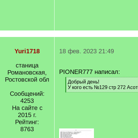
Yuri1718
18 фев. 2023 21:49
станица
PIONER777 написал:
Романовская,
Ростовской обл
[
Добрый день!
q
У кого есть №129 стр 272 Асо
]
Сообщений:
[
/
4253
q
На сайте с
]
2015 г.
Рейтинг:
8763