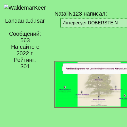
NataliN123 написал:
Landau a.d.Isar
[
Интересует DOBERSTEIN
q
[
]
Сообщений:
/
q
563
]
На сайте с
2022 г.
Рейтинг:
301