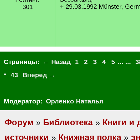
+ 29.03.1992 Münster, Ger
301
Страницы:
← Назад
1
2
3
4
5
... ...
3
*
43
Вперед →
Модератор:
Орленко Наталья
Форум
»
Библиотека
»
Книги и 
источники
»
Книжная полка
»
э