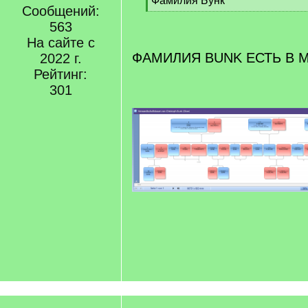
Фамилия Бунк
Сообщений:
q
[
]
563
/
q
На сайте с
]
ФАМИЛИЯ BUNK ЕСТЬ В 
2022 г.
Рейтинг:
301