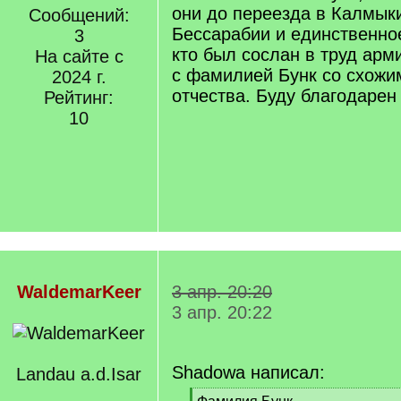
они до переезда в Калмык
Сообщений:
Бессарабии и единственно
3
кто был сослан в труд арм
На сайте с
с фамилией Бунк со схожи
2024 г.
отчества. Буду благодаре
Рейтинг:
10
WaldemarKeer
3 апр. 20:20
3 апр. 20:22
Shadowa написал:
Landau a.d.Isar
[