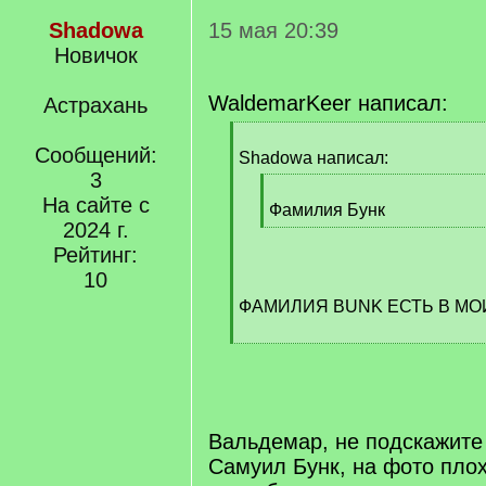
Shadowa
15 мая 20:39
Новичок
WaldemarKeer написал:
Астрахань
[
Сообщений:
q
Shadowa написал:
]
3
[
На сайте с
q
Фамилия Бунк
2024 г.
]
[
/
Рейтинг:
q
10
]
ФАМИЛИЯ BUNK ЕСТЬ В МО
[
/
q
]
Вальдемар, не подскажите 
Самуил Бунк, на фото плох