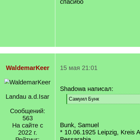
спасибо
WaldemarKeer
15 мая 21:01
Shadowa написал:
Landau a.d.Isar
[
Самуил Бунк
q
[
]
Сообщений:
/
q
563
]
Bunk, Samuel
На сайте с
* 10.06.1925 Leipzig, Kreis
2022 г.
Bessarabia,
Рейтинг: