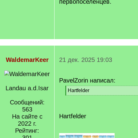
первопоселенцев.
WaldemarKeer
21 дек. 2025 19:03
PavelZorin написал:
Landau a.d.Isar
[
Hartfelder
q
[
]
Сообщений:
/
q
563
]
Hartfelder
На сайте с
2022 г.
Рейтинг:
301