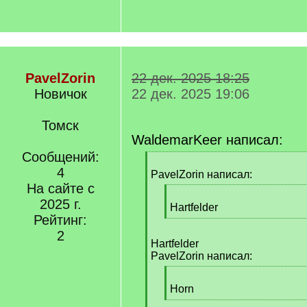
PavelZorin
22 дек. 2025 18:25
Новичок
22 дек. 2025 19:06
Томск
WaldemarKeer написал:
Сообщений:
[
4
q
PavelZorin написал:
]
На сайте с
[
2025 г.
q
Hartfelder
Рейтинг:
]
[
/
2
Hartfelder
q
PavelZorin написал:
]
[
q
Horn
]
[