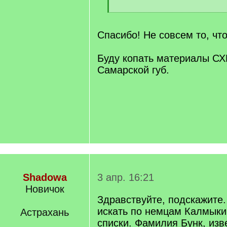
/
[
q
/
]
q
Спасибо! Не совсем то, что
]
Буду копать материалы СХ
Самарской губ.
Shadowa
3 апр. 16:21
Новичок
Здравствуйте, подскажите.
искать по немцам Калмыкии
Астрахань
списки. Фамилия Бунк, изв