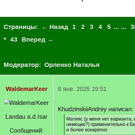
Страницы:
← Назад
1
2
3
4
5
... ...
3
*
43
Вперед →
Модератор:
Орленко Наталья
WaldemarKeer
8 янв. 2025 19:51
KhudzinskiiAndrey написал:
Landau a.d.Isar
[
Матияс (у меня нет варианта, 
q
немецки?) применительно к Б
]
Сообщений:
и более конкретно