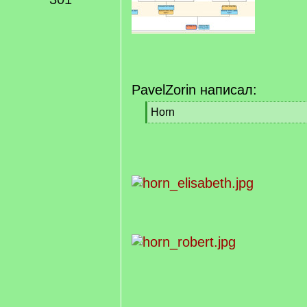
PavelZorin написал:
[
Horn
q
[
]
/
q
]