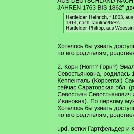
AUS DEUTSCHLAND NACH
JAHREN 1763 BIS 1862" дв
[
Hartfelder, Heinrich, * 1803, au
q
1814, nach Tarutino/Bess
]
Hartfelder, Philipp, aus Woessi
[
/
q
Хотелось бы узнать досту
]
по его родителям, родств
2. Корн (Horn? Горн?) Эма
Севостьяновна, родилась 1
Кеппенталь (Köppental) Са
сейчас Саратовская обл. (
Севостьян Севостьянович 
Ивановна). По первому муж
Хотелось бы узнать досту
по его родителям, родств
upd. ветки Гартфельдер и 