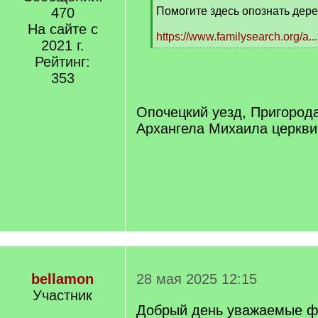
]
470
Помогите здесь опознать дер
На сайте с
https://www.familysearch.org/a.
2021 г.
[
Рейтинг:
/
q
353
]
Опочецкий уезд, Пригорода
Архангела Михаила церкви
bellamon
28 мая 2025 12:15
Участник
Добрый день уважаемые ф