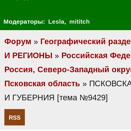
Модераторы:
Lesla
,
mititch
Форум
»
Географический разд
И РЕГИОНЫ
»
Российская Фед
Россия, Северо-Западный окру
Псковская область
» ПСКОВСК
И ГУБЕРНИЯ [тема №9429]
RSS