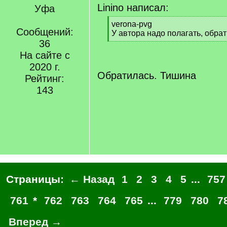
Linino написал:
Уфа
[
verona-pvg
Сообщений:
q
У автора надо полагать, обра
]
36
[
/
На сайте с
q
2020 г.
]
Обратилась. Тишина
Рейтинг:
143
Страницы:
← Назад
1
2
3
4
5
...
757
761
*
762
763
764
765
...
779
780
7
Вперед →