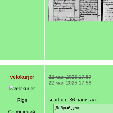
velokurjer
22 мая 2025 17:57
22 мая 2025 17:58
scarface-86 написал:
Riga
[
Добрый день
Сообщений:
q