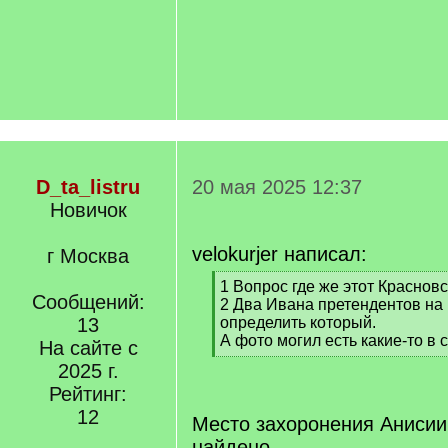
D_ta_listru
20 мая 2025 12:37
Новичок
velokurjer написал:
г Москва
[
1 Вопрос где же этот Краснов
Сообщений:
q
2 Два Ивана претендентов на 
]
13
определить который.
А фото могил есть какие-то в
На сайте с
[
2025 г.
/
Рейтинг:
q
]
12
Место захоронения Анисии
найдено.