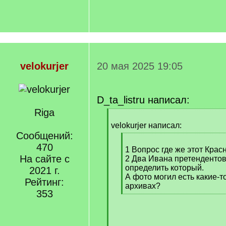
velokurjer
20 мая 2025 19:05
D_ta_listru написал:
Riga
[
q
velokurjer написал:
]
Сообщений:
[
470
q
1 Вопрос где же этот Крас
На сайте с
]
2 Два Ивана претендентов
определить который.
2021 г.
А фото могил есть какие-т
Рейтинг:
архивах?
353
[
/
q
]