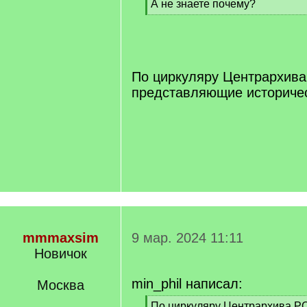
А не знаете почему?
[
/
q
]
По циркуляру Центрархива
представляющие историчес
mmmaxsim
9 мар. 2024 11:11
Новичок
min_phil написал:
Москва
[
По циркуляру Центрархива Р