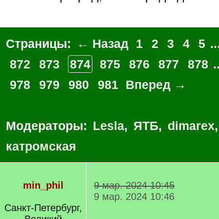
Страницы:
← Назад
1
2
3
4
5
..
872
873
874
875
876
877
878
.
978
979
980
981
Вперед →
Модераторы:
Lesla
,
ЯТБ
,
dimarex
катромская
min_phil
9 мар. 2024 10:45
9 мар. 2024 10:46
Санкт-Петербург,