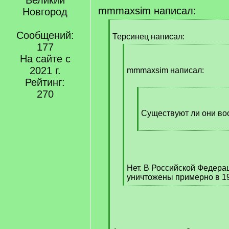
Великий
mmmaxsim написал:
Новгород
[
Сообщений:
q
Терсинец написал:
]
177
[
На сайте с
q
2021 г.
]
mmmaxsim написал:
Рейтинг:
270
[
q
]
Существуют ли они в
[
/
q
]
Нет. В Российской Федера
уничтожены примерно в 19
[
/
q
]