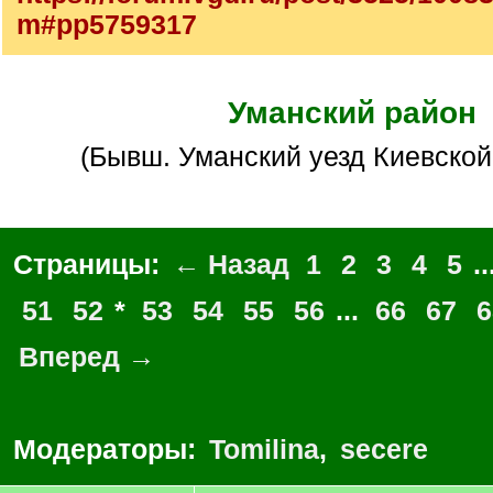
m#pp5759317
Уманский район
(бывш. Уманский уезд Киевской
Страницы:
← Назад
1
2
3
4
5
..
51
52
*
53
54
55
56
...
66
67
6
Вперед →
Модераторы:
Tomilina
,
secere