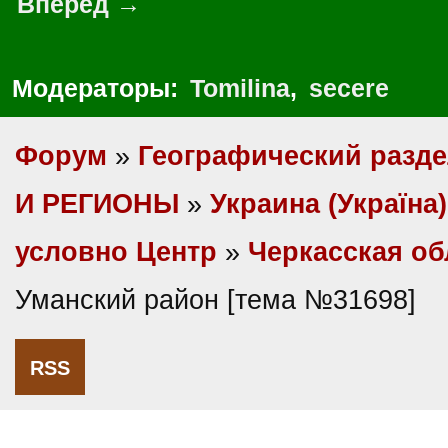
Вперед →
Модераторы:
Tomilina
,
secere
Форум
»
Географический разд
И РЕГИОНЫ
»
Украина (Україна)
условно Центр
»
Черкасская об
Уманский район [тема №31698]
RSS