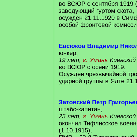
во ВСЮР с сентября 1919 (
заведующий гуртом скота,
осужден 21.11.1920 в Сим
особой фронтовой комисси
Евсюков Владимир Нико
юнкер,
19 лет,
г. Умань
Киевской
во ВСЮР с осени 1919.
Осужден чрезвычайной тр
ударной группы в Ялте 21.
Затовский Петр Григорье
штабс-капитан,
25 лет,
г. Умань
Киевской
окончил Тифлисское воен
(1.10.1915),