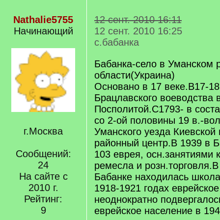
Nathalie5755
12 сент. 2010 16:11
Начинающий
12 сент. 2010 16:25
с.бабанка
Бабанка-село в Уманском 
области(Украина)
Основано в 17 веке.В17-18
Брацлавского воеводства в
Посполитой.С1793- в соста
со 2-ой половины 19 в.-во
г.Москва
Уманского уезда Киевской 
районный центр.В 1939 в 
Сообщений:
103 еврея, осн.занятиями 
24
ремесла и розн.торговля.В
На сайте с
Бабанке находилась школа
2010 г.
1918-1921 годах еврейское
Рейтинг:
неоднократно подвергалос
9
еврейское население в 194