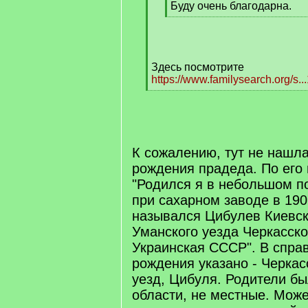
Буду очень благодарна.
[
/
q
]
Здесь посмотрите
https://www.familysearch.org/s.
[
/
q
]
К сожалению, тут не нашл
рождения прадеда. По его
"Родился я в небольшом п
при сахарном заводе в 190
назывался Цибулев Киевск
Уманского уезда Черкасско
Украинская СССР". В справ
рождения указано - Черкас
уезд, Цибуля. Родители бы
области, не местные. Може