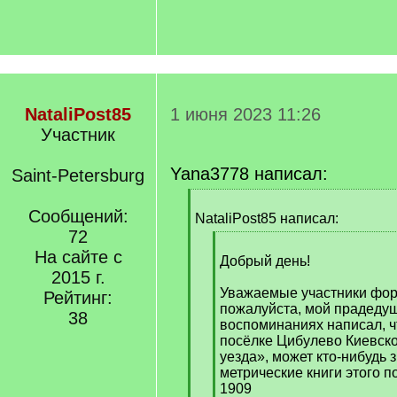
NataliPost85
1 июня 2023 11:26
Участник
Yana3778 написал:
Saint-Petersburg
[
Сообщений:
q
NataliPost85 написал:
]
72
[
На сайте с
q
Добрый день!
2015 г.
]
Уважаемые участники фор
Рейтинг:
пожалуйста, мой прадедуш
38
воспоминаниях написал, ч
посёлке Цибулево Киевско
уезда», может кто-нибудь з
метрические книги этого 
1909