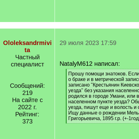
Ololeksandrmivi
29 июля 2023 17:59
ta
Частный
NatalyM612 написал:
специалист
[
Прошу помощи знатоков. Если
q
о браке и в метрической запис
]
Сообщений:
записано "Крестьянин Киевско
уезда" без указания населенно
219
родился в городе Умани, или 
На сайте с
населенном пункте уезда? Обы
2022 г.
уезда, пишут еще и волость и 
Ищу данные о рождении Мель
Рейтинг:
Григорьевича, 1895 г.р. (+-1год
373
[
/
q