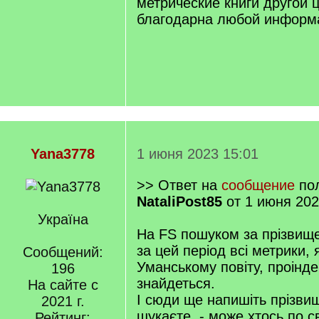
метрические книги другой 
благодарна любой информ
Yana3778
1 июня 2023 15:01
>> Ответ на
сообщение
пол
NataliPost85
от 1 июня 202
Україна
На FS пошуком за прізвищ
за цей період всі метрики, я
Сообщений:
Уманському повіту, проінде
196
знайдеться.
На сайте с
І сюди ще напишіть прізвище
2021 г.
шукаєте, - може хтось по с
Рейтинг: