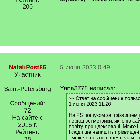
200
NataliPost85
5 июня 2023 0:49
Участник
Yana3778 написал:
Saint-Petersburg
[
>> Ответ на сообщение пользо
Сообщений:
q
1 июня 2023 11:26
]
72
На FS пошуком за прізвищем 
На сайте с
період всі метрики, які є на с
2015 г.
повіту, проіндексовані. Може і
Рейтинг:
І сюди ще напишіть прізвище-ім
- може хтось по своїм селам з
38