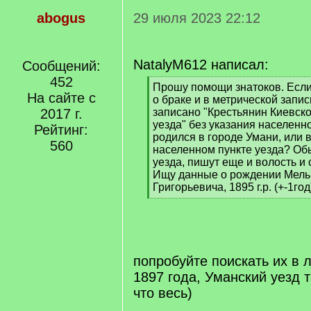
abogus
29 июля 2023 22:12
NatalyM612 написал:
Сообщений:
452
[
Прошу помощи знатоков. Если
На сайте с
q
о браке и в метрической запис
]
2017 г.
записано "Крестьянин Киевско
уезда" без указания населенно
Рейтинг:
родился в городе Умани, или 
560
населенном пункте уезда? Обы
уезда, пишут еще и волость и 
Ищу данные о рождении Мель
Григорьевича, 1895 г.р. (+-1год
[
/
q
]
попробуйте поискать их в 
1897 года, Уманский уезд т
что весь)