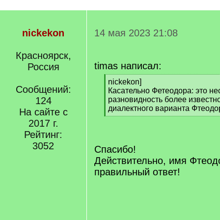
nickekon
14 мая 2023 21:08
Красноярск,
timas написал:
Россия
[
nickekon]
Сообщений:
q
Касательно Фетеодора: это не
]
124
разновидность более известн
диалектного варианта Фтеодо
На сайте с
[
2017 г.
/
Рейтинг:
q
]
3052
Спасибо!
Действительно, имя Фтеодо
правильный ответ!