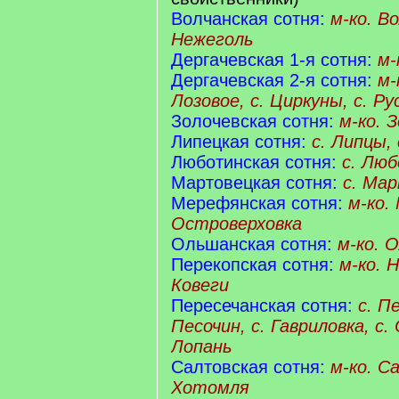
Волчанская сотня:
м-ко. Во
Нежеголь
Дергачевская 1-я сотня:
м-
Дергачевская 2-я сотня:
м-
Лозовое, с. Циркуны, с. Ру
Золочевская сотня:
м-ко. З
Липецкая сотня:
с. Липцы, 
Люботинская сотня:
с. Лю
Мартовецкая сотня:
с. Ма
Мерефянская сотня:
м-ко.
Островерховка
Ольшанская сотня:
м-ко. 
Перекопская сотня:
м-ко. 
Ковеги
Пересечанская сотня:
с. П
Песочин, с. Гавриловка, с.
Лопань
Салтовская сотня:
м-ко. С
Хотомля