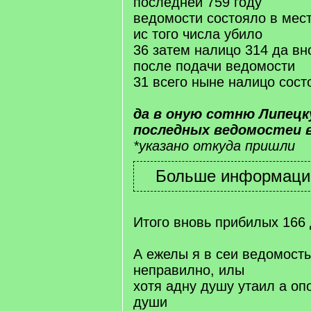
последнеи 759 году
ведомости состояло в мест
ис того числа убило
36 затем налицо 314 да в
после подачи ведомости
31 всего ныне налицо сост
да в оную сотню Липецк
последных ведомостеи в
*указано откуда пришли
Итого вновь прибилых 166
А ежелы я в сеи ведомост
неправилно, илы
хотя адну душу утаил а оп
души