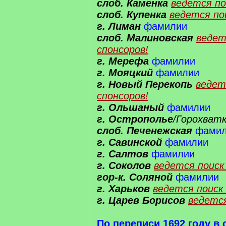
слоб. Каменка
ведется по
слоб. Купенка
ведется по
г. Лиман
фамилии
слоб. Малиновская
ведет
спонсоров!
г. Мерефа
фамилии
г. Мояцкий
фамилии
г. Новый Перекопь
ведет
спонсоров!
г. Ольшаный
фамилии
г. Острополье
/Горохват
слоб. Печенежская
фами
г. Савинской
фамилии
г. Салтов
фамилии
г. Соколов
ведется поиск
гор-к. Соляной
фамилии
г. Харьков
ведется поиск 
г. Царев Борисов
ведется
По переписи 1692 году в 