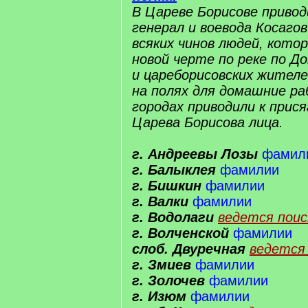
В Цареве Борисове привод
генерал и воевода Косаго
всяких чинов людей, кото
новой черте по реке по Дон
и цареборисовских жител
на полях для домашние ра
городах приводили к прися
Царева Борисова лица.
г. Андреевы Лозы
фамил
г. Балыклея
фамилии
г. Бишкин
фамилии
г. Валки
фамилии
г. Водолаги
ведется поис
г. Волченской
фамилии
слоб. Двуречная
ведется 
г. Змиев
фамилии
г. Золочев
фамилии
г. Изюм
фамилии