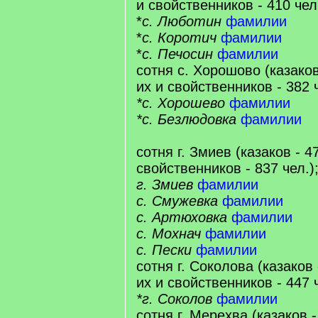
и свойственников - 410 чел.
*
с. Люботин
фамилии
*
с. Коротич
фамилии
*
с. Печосин
фамилии
сотня с. Хорошово (казаков
их и свойственников - 382 ч
*с. Хорошево
фамилии
*с. Безлюдовка
фамилии
сотня г. Змиев (казаков - 4
свойственников - 837 чел.)
г. Змиев
фамилии
с. Смужевка
фамилии
с. Артюховка
фамилии
с. Мохнач
фамилии
с. Пески
фамилии
сотня г. Соколова (казаков 
их и свойственников - 447 ч
*г. Соколов
фамилии
сотня г. Мерехва (казаков -