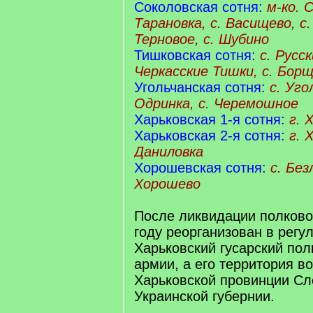
Соколовская сотня:
м-ко. 
Тарановка, с. Васищево, с.
Терновое, с. Шубино
Тишковская сотня:
с. Русск
Черкасские Тишки, с. Бор
Угольчанская сотня:
с. Уго
Одринка, с. Черемошное
Харьковская 1-я сотня:
г. 
Харьковская 2-я сотня:
г. 
Даниловка
Хорошевская сотня:
с. Без
Хорошево
После ликвидации полково
году реорганизован в регу
Харьковский гусарский пол
армии, а его территория в
Харьковской провинции Сл
Украинской губернии.