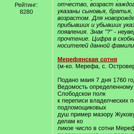
отчество, возраст каждог
Рейтинг:
указаны сыновья, братья,
8280
возрастом. Для новорожде
прибывших и убывших ука
появления. Знак "?" - неу
прочтение. Цифра в скобк
носителей данной фамили
Мерефянская сотня
(м-ко. Мерефа, с. Острове
Подано маия 7 дня 1760 го
Ведомость определенному 
Слободскои полк
к переписи владелческих 
подпомощиковых
душ пример маэору Жуков
делам ко
ликое число в сотни Мере