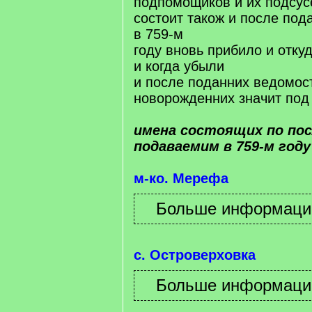
подпомощиков и их подсус
состоит також и после под
в 759-м
году вновь прибило и отку
и когда убыли
и после поданних ведомос
новорожденних значит под 
имена состоящих по по
подаваемим в 759-м год
м-ко. Мерефа
с. Островерховка