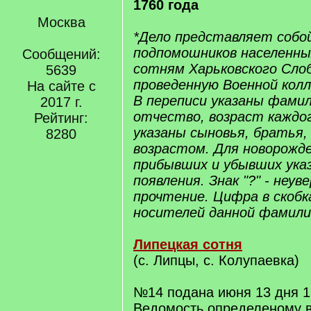
1760 года
Москва
*Дело представляет собо
подпомошников населенны
Сообщений:
сотням Харьковского Слоб
5639
проведенную Военной колле
На сайте с
В переписи указаны фамил
2017 г.
отчество, возраст каждог
Рейтинг:
указаны сыновья, братья,
8280
возрастом. Для новорожде
прибывших и убывших ука
появления. Знак "?" - неу
прочтение. Цифра в скобк
носителей данной фамили
Липецкая сотня
(с. Липцы, с. Колупаевка)
№14 подана июня 13 дня 1
Ведомость определеному в