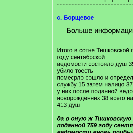
с. Борщевое
Итого в сотне Тишковской 
году сентябрской
ведомости состояло душ 39
убило тоесть
помесрло сошло и определ
службу 15 затем налицо 37
у них после поданной вед
новорожденних 38 всего н
413 душ
да в оную ж Тишковскую
поданной 759 году сент
ведомости вновь прибы