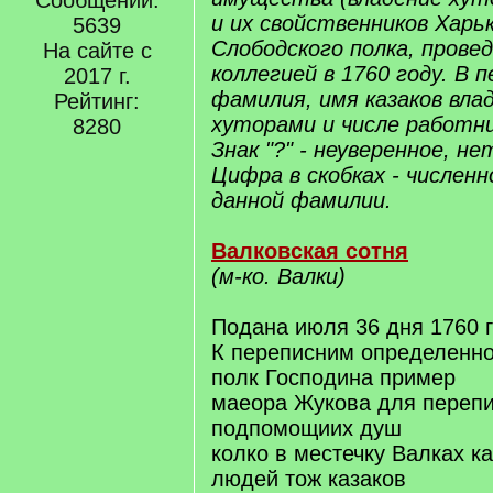
Сообщений:
и их свойственников Харь
5639
Слободского полка, прове
На сайте с
коллегией в 1760 году. В 
2017 г.
фамилия, имя казаков вла
Рейтинг:
хуторами и числе работни
8280
Знак "?" - неуверенное, н
Цифра в скобках - числен
данной фамилии.
Валковская сотня
(м-ко. Валки)
Подана июля 36 дня 1760 
К переписним определенно
полк Господина пример
маеора Жукова для перепи
подпомощиих душ
колко в местечку Валках к
людей тож казаков