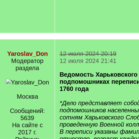
Yaroslav_Don
12 июля 2024 20:19
Модератор
12 июля 2024 21:41
раздела
Ведомость Харьковского 
подпомошниках перепис
1760 года
Москва
*Дело представляет собо
подпомошников населенны
Сообщений:
сотням Харьковского Слоб
5639
проведенную Военной колле
На сайте с
В переписи указаны фамил
2017 г.
отчество, возраст каждог