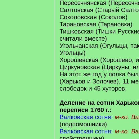
Пересечнянская (Пересечн
Салтовская (Старый Салто
Соколовская (Соколов)
Тарановская (Тарановка)
Тишковская (Тишки Русские
считали вместе)
Угольчанская (Огульцы, т
Угольцы)
Хорошевская (Хорошево, 
Циркуновская (Циркуны, и
На этот же год у полка был
(Харьков и Золочев), 11 ме
слободок и 45 хуторов.
Деление на сотни Харько
переписи 1760 г.:
Валковская сотня:
м-ко. В
(подпомошники)
Валковская сотня:
м-ко. В
свойственники)