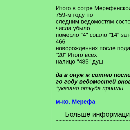
Итого в сотре Мерефянско
759-м году по
следним ведомостям состоя
числа убыло
померло "4" сошло "14" за
466
новорожденних после под
"20" Итого всех
налицо "485" душ
да в онуж ж сотню после
го году ведомостей вно
*указано откуда пришли
м-ко. Мерефа