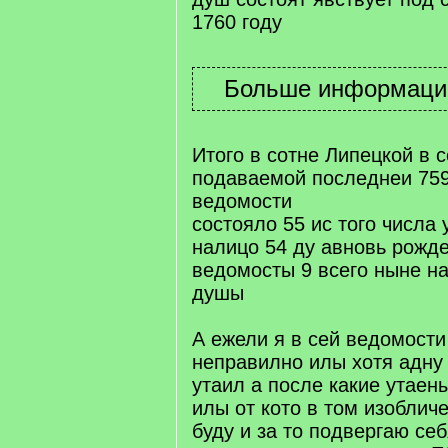
1760 году
Итого в сотне Липецкой в 
подаваемой последнеи 759
ведомости
состояло 55 ис того числа 
налицо 54 ду авновь рожд
ведомосты 9 всего ныне на
душы
А ежели я в сей ведомости
неправилно илы хотя адну
утаил а после какие утае
илы от кото в том изоблич
буду и за то подвергаю се