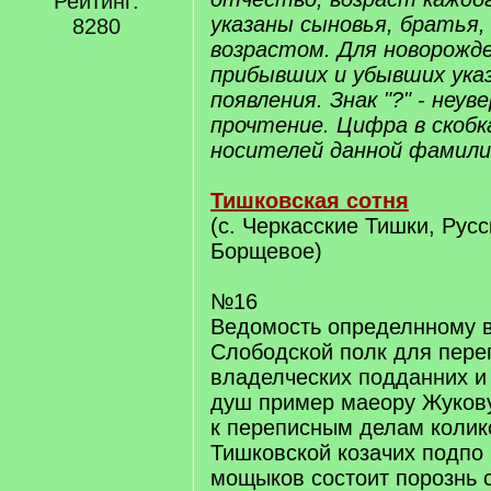
Рейтинг:
указаны сыновья, братья,
8280
возрастом. Для новорожде
прибывших и убывших ука
появления. Знак "?" - неу
прочтение. Цифра в скобк
носителей данной фамили
Тишковская сотня
(с. Черкасские Тишки, Русс
Борщевое)
№16
Ведомость определнному в
Слободской полк для пере
владелческих подданних 
душ пример маеору Жуков
к переписным делам колик
Тишковской козачих подпо
мощыков состоит порознь 