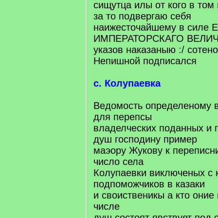
сищутца илы от кого в том
за то подвергаю себя
наижесточайшему в силе 
ИМПЕРАТОРСКАГО ВЕЛИ
указов наказаныю :/ сотен
Непишной подписался
с. Колупаевка
Ведомость определеному в
для перепсы
владелческих поданных и
душ господину пример
маэору Жукову к переписн
число села
Колупаевки виключеных с 
подпоможчиков в казаки
и своиственикы а кто оние
числе
душ состоят явствует под 