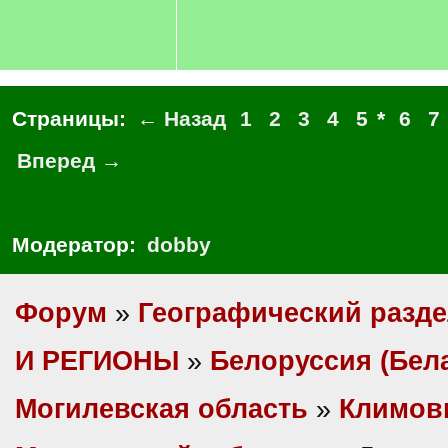
Страницы:
← Назад
1
2
3
4
5
*
6
7
Вперед →
Модератор:
dobby
Форум
»
Географический разд
И РЕГИОНЫ
»
Белоруссия (Бел
Могилевская область
»
Климов