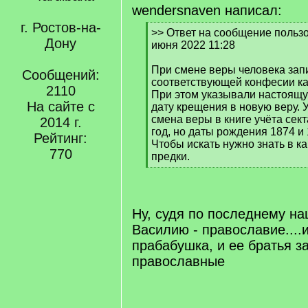
wendersnaven написал:
г. Ростов-на-
[
>> Ответ на сообщение пользов
Дону
q
июня 2022 11:28
]
При смене веры человека зап
Сообщений:
соответствующей конфесии как
2110
При этом указывали настоящу
На сайте с
дату крещения в новую веру. 
смена веры в книге учёта сект
2014 г.
год, но даты рождения 1874 и 
Рейтинг:
Чтобы искать нужно знать в к
770
предки.
[
/
q
]
Ну, судя по последнему н
Василию - православие....и
прабабушка, и ее братья з
православные