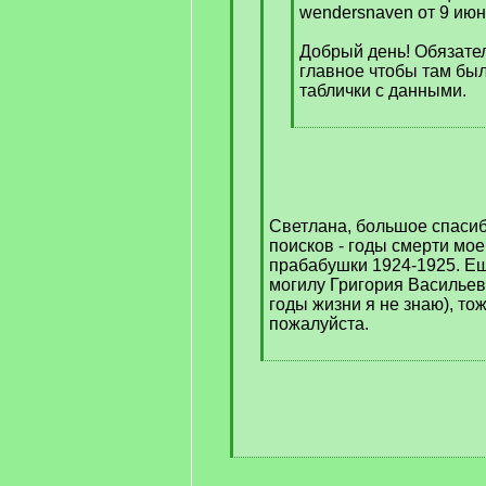
wendersnaven от 9 июн
Добрый день! Обязате
главное чтобы там был
таблички с данными.
[
/
q
]
Светлана, большое спасиб
поисков - годы смерти мое
прабабушки 1924-1925. Ещ
могилу Григория Васильев
годы жизни я не знаю), т
пожалуйста.
[
/
q
]
[
/