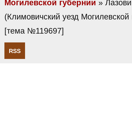
Могилевской губернии
» Лазови
(Климовичский уезд Могилевской 
[тема №119697]
RSS