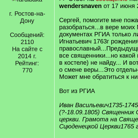
wendersnaven
от 17 июня 
г. Ростов-на-
Сергей, помогите мне пож
Дону
разобраться...в вере моих
документах РГИА только л
Сообщений:
Игнатьевич 1763г рождения
2110
православный...Предыдущи
На сайте с
все священники...но какой
2014 г.
в костеле) не найду... И в
Рейтинг:
о смене веры...Это отдел
770
Может мне обратиться к н
Вот из РГИА
Иван Васильевич1735-1745
(?-18.09.1805) Священник
церкви. Грамота на Свящ
Сцюденецкой Церкви1765 