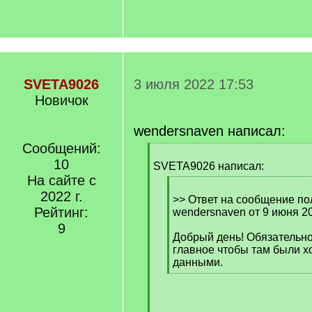
SVETA9026
3 июля 2022 17:53
Новичок
wendersnaven написал:
Сообщений:
[
10
q
SVETA9026 написал:
]
На сайте с
[
2022 г.
q
>> Ответ на сообщение по
Рейтинг:
]
wendersnaven от 9 июня 20
9
Добрый день! Обязательн
главное чтобы там были хо
данными.
[
/
q