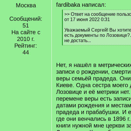
fardibaka написал:
Москва
[
>> Ответ на сообщение польз
Сообщений:
q
от 17 июня 2022 0:31
]
51
Уважаемый Сергей! Вы хотите 
На сайте с
есть документы по Лозовице?..
2010 г.
не достать...
Рейтинг:
[
/
44
q
]
Нет, я нашёл в метрически
записи о рождении, смерти
веры семьёй прадеда. Они
Киеве. Одна сестра моего 
Лозовице и её метрики нет
перемене веры есть запис
датами рождения и места
прадеда и прабабушки. И е
где они венчались в 1896 г
книги нужной мне церкви за