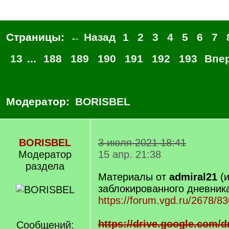
Страницы:
← Назад
1
2
3
4
5
6
7
13
...
188
189
190
191
192
193
Впе
Модератор:
BORISBEL
BORISBEL
3 июля 2021 18:41
Модератор
15 апр. 21:38
раздела
Материалы от
admiral21
(и
заблокированного дневник
https://forum.vgd.ru/2678/8
https://drive.google.com/
Сообщений: