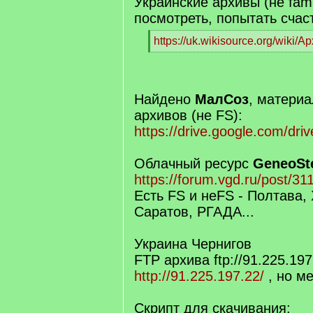
Украинские архивы (не fam
посмотреть, попытать счаст
[
https://uk.wikisource.org/wiki/А
q
[
]
/
q
]
Найдено
МалСоз
, матери
архивов (не FS):
https://drive.google.com/dr
Облачный ресурс
GeneoSt
https://forum.vgd.ru/post/
Есть FS и неFS - Полтава,
Саратов, РГАДА...
Украина Чернигов
FTP архива ftp://91.225.19
http://91.225.197.22/
, но м
Скрипт для скачивания: