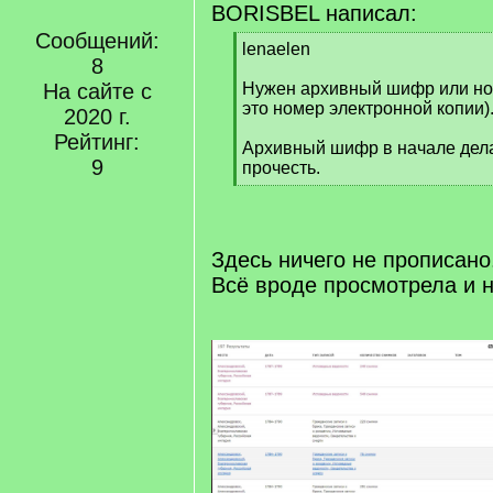
BORISBEL написал:
Сообщений:
[
lenaelen
8
q
]
На сайте с
Нужен архивный шифр или ном
это номер электронной копии)
2020 г.
Рейтинг:
Архивный шифр в начале дела
9
прочесть.
[
/
q
]
Здесь ничего не прописано
Всё вроде просмотрела и 