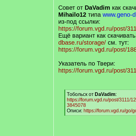
Совет от
DaVadim
как скач
Mihailo12
типа
www.geno-db
из-под ссылки:
https://forum.vgd.ru/post/
Ещё вариант как скачивать
dbase.ru/storage/
см. тут:
https://forum.vgd.ru/post/
Указатель по Твери:
https://forum.vgd.ru/post/
[
Тобольск от
DaVadim
:
q
https://forum.vgd.ru/post/3111
]
3845078
Описи:
https://forum.vgd.ru/go
[
/
q
]