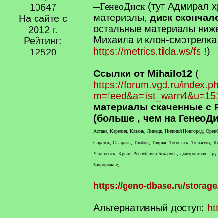
-
ГенеоДиск
(тут Адмирал х
10647
материалы,
диск скончал
На сайте с
остальные материалы ниже
2012 г.
Михаила и клон-смотрелка
Рейтинг:
https://metrics.tilda.ws/fs
!)
12520
Ссылки от Mihailo12
(
https://forum.vgd.ru/index.p
m=feed&a=list_warn4&u=15
материалы скаченные с F
(больше , чем на ГенеоДи
Астана, Карелия, Казань, Липецк, Нижний Новгород, Оренбу
Саратов, Сызрань, Тамбов, Таврия, Тобольск, Тольятти, То
Ульяновск, Крым, Республика Беларусь, Дмитровград, Груз
Запророжье, ...
https://geno-dbase.ru/storage
Альтернативный доступ:
ht