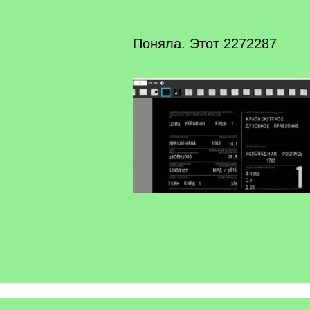
/
q
]
Поняла. Этот 2272287