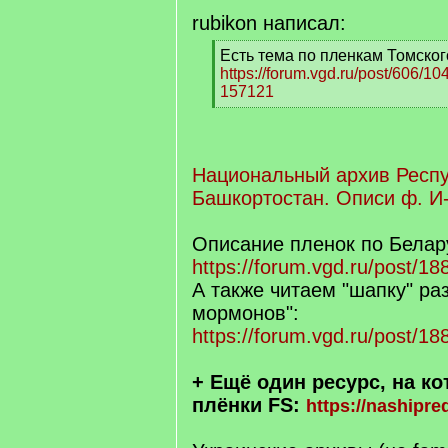
rubikon написал:
[
Есть тема по пленкам Томског
q
https://forum.vgd.ru/post/606/
]
157121
[
/
q
]
Национальный архив Респ
Башкортостан. Описи ф. И-
Описание пленок по Белар
https://forum.vgd.ru/post/
А также читаем "шапку" ра
мормонов":
https://forum.vgd.ru/post/
+ Ещё один ресурс, на ко
плёнки FS:
https://nashipre