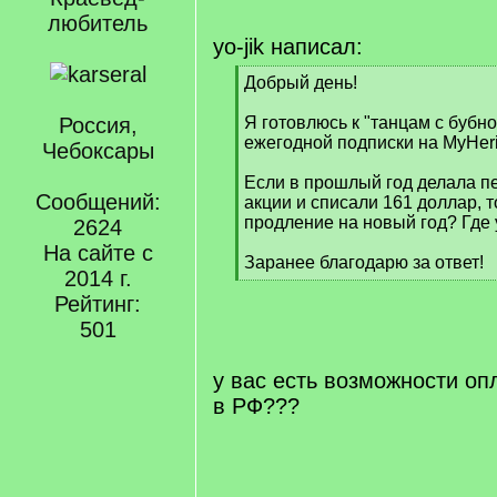
любитель
yo-jik написал:
[
Добрый день!
q
]
Россия,
Я готовлюсь к "танцам с бубн
ежегодной подписки на MyHeri
Чебоксары
Если в прошлый год делала п
Сообщений:
акции и списали 161 доллар, т
продление на новый год? Где 
2624
На сайте с
Заранее благодарю за ответ!
2014 г.
[
Рейтинг:
/
q
501
]
у вас есть возможности оп
в РФ???