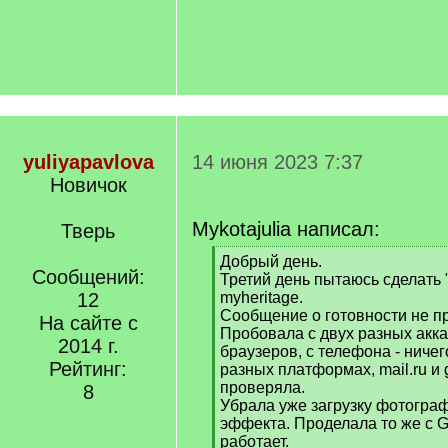
yuliyapavlova
14 июня 2023 7:37
Новичок
Mykotajulia написал:
Тверь
[
Добрый день.
Сообщений:
q
Третий день пытаюсь сделать
]
12
myheritage.
Сообщение о готовности не пр
На сайте с
Пробовала с двух разных акка
2014 г.
браузеров, с телефона - ниче
Рейтинг:
разных платформах, mail.ru и 
проверяла.
8
Убрала уже загрузку фотограф
эффекта. Проделала то же с G
работает.