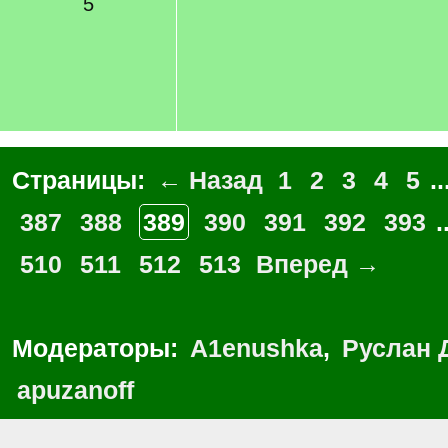
5
Страницы:
← Назад
1
2
3
4
5
..
387
388
389
390
391
392
393
.
510
511
512
513
Вперед →
Модераторы:
A1enushka
,
Руслан 
apuzanoff