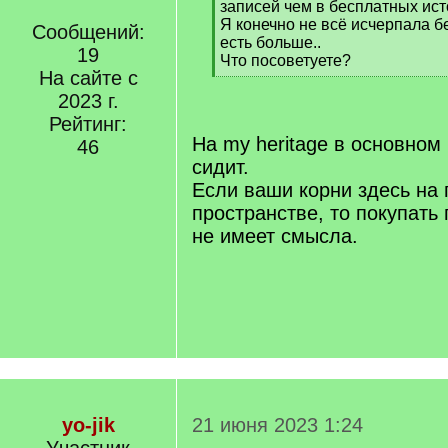
]
записей чем в бесплатных ис
Я конечно не всё исчерпала б
Сообщений:
есть больше..
19
Что посоветуете?
На сайте с
[
/
2023 г.
q
Рейтинг:
]
На my heritage в основном
46
сидит.
Если ваши корни здесь на 
пространстве, то покупать
не имеет смысла.
yo-jik
21 июня 2023 1:24