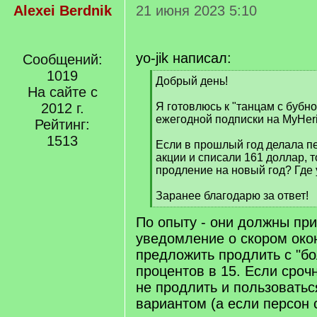
Alexei Berdnik
21 июня 2023 5:10
yo-jik написал:
Сообщений:
1019
[
Добрый день!
На сайте с
q
]
2012 г.
Я готовлюсь к "танцам с бубн
ежегодной подписки на MyHeri
Рейтинг:
1513
Если в прошлый год делала п
акции и списали 161 доллар, т
продление на новый год? Где 
Заранее благодарю за ответ!
[
По опыту - они должны пр
/
q
уведомление о скором око
]
предложить продлить с "б
процентов в 15. Если сроч
не продлить и пользовать
вариантом (а если персон