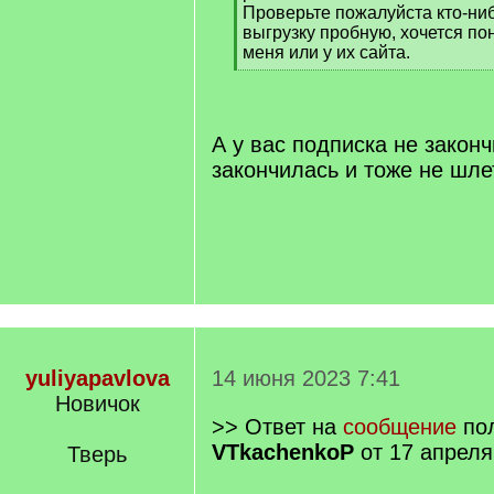
Проверьте пожалуйста кто-ниб
выгрузку пробную, хочется по
меня или у их сайта.
[
/
q
]
А у вас подписка не закон
закончилась и тоже не шле
yuliyapavlova
14 июня 2023 7:41
Новичок
>> Ответ на
сообщение
пол
VTkachenkoP
от 17 апреля
Тверь