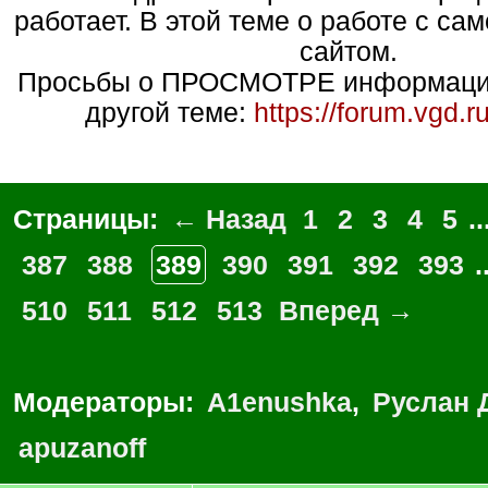
работает. В этой теме о работе с са
сайтом.
Просьбы о ПРОСМОТРЕ информации
другой теме:
https://forum.vgd.
Страницы:
← Назад
1
2
3
4
5
..
387
388
389
390
391
392
393
.
510
511
512
513
Вперед →
Модераторы:
A1enushka
,
Руслан 
apuzanoff