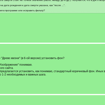
ате смерти стоит не точное значение (около, между, до и др.). Получается, что в ДЖ 6 воз
на дата рождения и дата смерти указана, как "после ...".
ия в программе или исправить фильтр?
 "Древо жизни" (в 6-ой версии) установить фон?
 "Изображение" понимаю.
ого сайта.
предлагается установить, как понимаю, стандартный коричневый фон. Иных в
то 1-2 необходимых и важных шага.