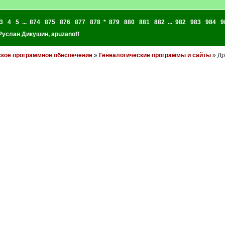
3
4
5
...
874
875
876
877
878
*
879
880
881
882
...
982
983
984
9
Руслан Дикушин
,
apuzanoff
ское программное обеспечение
»
Генеалогические программы и сайты
» Др