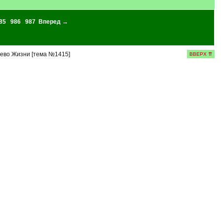
85
986
987
Вперед →
ево Жизни [тема №1415]
ВВЕРХ ⇈