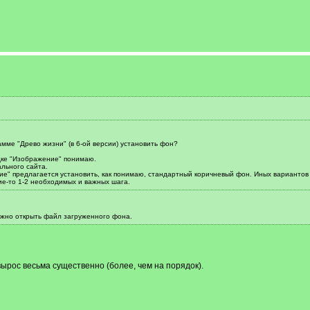
амме "Древо жизни" (в 6-ой версии) установить фон?
дке "Изображение" понимаю.
льного сайта.
е" предлагается установить, как понимаю, стандартный коричневый фон. Иных вариантов 
кие-то 1-2 необходимых и важных шага.
ужно открыть файл загруженного фона.
ырос весьма существенно (более, чем на порядок).