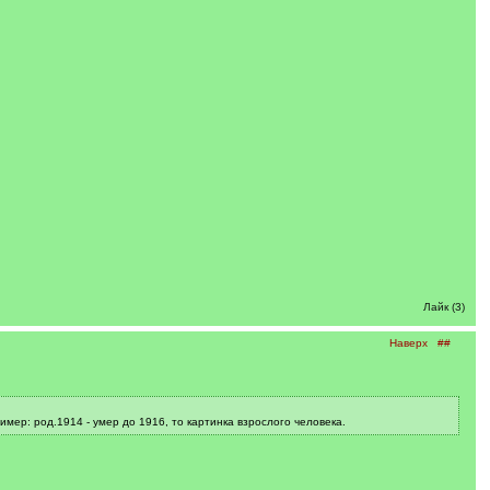
Лайк (3)
Наверх
##
имер: род.1914 - умер до 1916, то картинка взрослого человека.