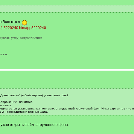
на Ваш ответ
1415/p5220240.htm#pp5220240
щинский уезды, мещане г.Велижа
исках.
"Древо жизни" (в 6-ой версии) установить фон?
Изображение" понимаю.
о сайта.
едлагается установить, как понимаю, стандартный коричневый фон. Иных вариантов - не п
 1-2 необходимых и важных шага.
Нужно открыть файл загруженного фона.