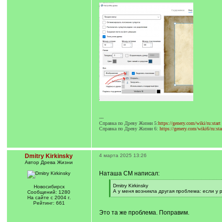
---
Справка по Древу Жизни 5:
https://genery.com/wiki/ru:start
Справка по Древу Жизни 6:
https://genery.com/wiki6/ru:sta
Dmitry Kirkinsky
4 марта 2025 13:26
Автор Древа Жизни
Наташа СМ написал:
[
Dmitry Kirkinsky
Новосибирск
q
А у меня возникла другая проблема: если у р
Сообщений: 1280
]
[
На сайте с 2004 г.
/
Рейтинг: 661
q
Это та же проблема. Поправим.
]