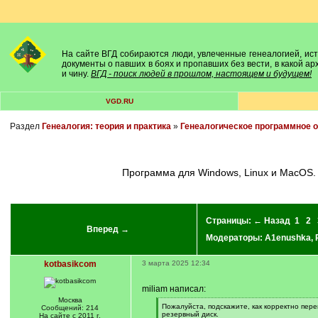
На сайте ВГД собираются люди, увлеченные генеалогией, исто
документы о павших в боях и пропавших без вести, в какой а
и чину.
ВГД - поиск людей в прошлом, настоящем и будущем!
VGD.RU
Раздел
Генеалогия: теория и практика
»
Генеалогическое программное 
Программа для Windows, Linux и MacOS.
Страницы:
← Назад
1
2
Вперед →
Модераторы:
A1enushka
,
kotbasikcom
3 марта 2025 12:34
miliam написал:
Москва
[
Пожалуйста, подскажите, как корректно пер
Сообщений: 214
q
резервный диск.
На сайте с 2011 г.