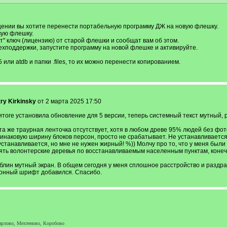
ении вы хотите перенести портабельную программу ДЖ на новую флешку.
вую флешку.
ут" ключ (лицензию) от старой флешки и сообщат вам об этом.
техподдержки, запустите программу на новой флешке и активируйте.
или atdb и папки .files, то их можно перенести копированием.
ry Kirkinsky
от 2 марта 2025 17:50
итоге установила обновление для 5 версии, теперь системный текст мутный, р
та же траурная ленточка отсутствует, хотя в любом древе 95% людей без фо
инаковую ширину блоков персон, просто не срабатывает. Не устанавливаетс
танавливается, но мне не нужен жирный! %)) Молчу про то, что у меня были
ть волонтерские деревья по восстанавливаемым населенным пунктам, конечно
м блин мутный экран. В общем сегодня у меня сплошное расстройство и раздр
лонный шрифт добавился. Спасибо.
Харлово, Мехтеново, Коробово