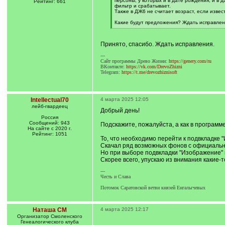
персоны, у которых и в дате рождения, и в д
Рейтинг: 661
фильтр и срабатывает.
Также в ДЖ6 не считает возраст, если извест
Какие будут предложения? Ждать исправлен
[
/
q
Принято, спасибо. Ждать исправления.
]
---
Сайт программы Древо Жизни:
https://genery.com/ru
ВКонтакте:
https://vk.com/DrevoZhizni
Telegram:
https://t.me/drevozhiznisoft
Intellectual70
4 марта 2025 12:05
лейб-гвардеец
Добрый день!
Россия
Сообщений: 943
Подскажите, пожалуйста, а как в программе
На сайте с 2020 г.
Рейтинг: 1051
То, что необходимо перейти к подвкладке
Скачал ряд возможных фонов с официальн
Но при выборе подвкладки "Изображение" 
Скорее всего, упускаю из внимания какие-
---
Честь и Слава
Потомок Саратовской ветви князей Енгалычевых
Наташа СМ
4 марта 2025 12:17
Организатор Смоленского
Генеалогического клуба