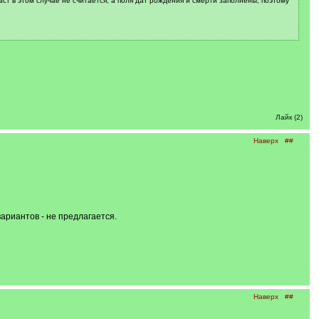
раст в этом случае не считается, а поля дат рождения и смерти заполнены, поэтому
Лайк (2)
Наверх
##
ариантов - не предлагается.
Наверх
##