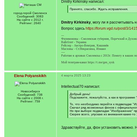
Dmitry Kirkinsky написал:
[
Принято, спасибо. Ждать исправления.
q
[
город-герой Смоленск
]
/
Сообщений: 3083
q
На сайте с 2012 г.
Dmitry Kirkinsky
, могу ли я рассчитывать 
]
Рейтинг: 2640
Вопрос здесь
https://forum.vgd.ru/post/3/
---
Филимоновы - Смоленская губерния, Поречский и Духов
Вайсблит - Украина
Рейслер - Австро-Венгрия, Кишинёв
Масловы - Ст.Некрасовка, Измаил
----
Работаю в архивах Смоленска с 2013г. Помогу в ваших по
Мой телеграм-канал https://t.me/gen_sysk
Elena Polyanskikh
4 марта 2025 13:23
Intellectual70 написал:
Новосибирск
[
Добрый день!
Сообщений: 738
q
Подскажите, пожалуйста, а как в программе 
На сайте с 2008 г.
]
Рейтинг: 759
То, что необходимо перейти к подвкладке "
Скачал ряд возможных фонов с официальног
Но при выборе подвкладки "Изображение" пр
Скорее всего, упускаю из внимания какие-то
[
/
q
Здравствуйте, да, фон установить можно. 
]