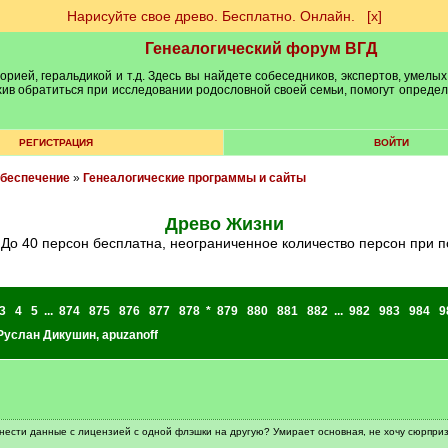
Нарисуйте свое древо. Бесплатно. Онлайн.
[х]
Генеалогический форум ВГД
рией, геральдикой и т.д. Здесь вы найдете собеседников, экспертов, умелых
рхив обратиться при исследовании родословной своей семьи, помогут опреде
РЕГИСТРАЦИЯ
ВОЙТИ
обеспечение
»
Генеалогические программы и сайты
Древо Жизни
 До 40 персон бесплатна, неограниченное количество персон при 
3
4
5
...
874
875
876
877
878
*
879
880
881
882
...
982
983
984
9
Руслан Дикушин
,
apuzanoff
енести данные с лицензией с одной флэшки на другую? Умирает основная, не хочу сюрприз