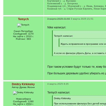
Корчевской у. - д. Высоково
Калязинский у. - д. Погорелка
Владимирская губ., Муромский у. - д. Ивань, Битюково, Б
Казанская губ. - д. Старая Русская Киреметь, Новая Кир
Temych
3 марта 2025 21:50
3 марта 2025 21:51
Nike написал:
Санкт-Петербург
[
Сообщений: 1170
q
Temych написал:
На сайте с 2010 г.
]
Рейтинг: 683
[
q
Ждать исправления в программе или и
]
[
/
q
А если из фильтра убрать Даты, а оставить
]
[
/
q
]
При таком условии будут только те, кому бо
При больших деревьях удобно убирать из д
Dmitry Kirkinsky
4 марта 2025 8:35
Автор Древа Жизни
Temych написал:
[
Dmitry Kirkinsky
Новосибирск
q
Сообщений: 1280
]
При использовании фильтра Без детей младш
На сайте с 2004 г.