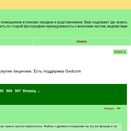
 помощников в поисках предков и родственников. Вам подскажут где искать
лить по старой фотографии принадлежность к воинским частям, ведомствам
ПОИСК
ВНИЗ ⇊
покупке лицензии. Есть поддержка Gedcom
85
986
987
Вперед →
Наверх
##
ов, нужно срочно переносить. Файлы с древом я сохраняю на эту же флэшку и на