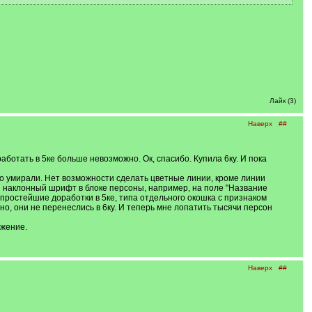
Лайк (3)
Наверх
##
аботать в 5ке больше невозможно. Ок, спасибо. Купила 6ку. И пока
то умирали. Нет возможности сделать цветные линии, кроме линии
я наклонный шрифт в блоке персоны, например, на поле "Название
 простейшие доработки в 5ке, типа отдельного окошка с признаком
, они не перенеслись в 6ку. И теперь мне лопатить тысячи персон
ажение.
Наверх
##