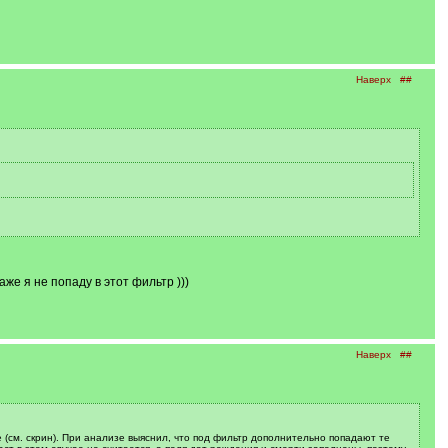
Наверх
##
аже я не попаду в этот фильтр )))
Наверх
##
(см. скрин). При анализе выяснил, что под фильтр дополнительно попадают те