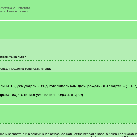
ерёзовка, с. Петроково
еметь, Нижняя Баланда
справить фильтр?
 только Продолжительность жизни?
льше 16, уже умерли и те, у кого заполнены даты рождения и смерти. ((( Т.е. д
рева тех, кто не мог уже точно продолжать род.
е N-возраста 5 и 6 версии выдают разное количество персон в базе. Фильтры одинаковые 