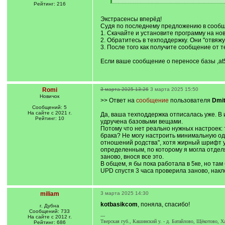
]
[
Рейтинг: 216
/
q
Экстрасенсы вперёд!
]
Судя по последнему предложению в сообщ
1. Скачайте и установите программу на но
2. Обратитесь в техподдержку. Они "отвяж
3. После того как получите сообщение от 
Если ваше сообщение о переносе базы ,at5 
Romi
3 марта 2025 13:26
3 марта 2025 15:50
Новичок
>> Ответ на
сообщение
пользователя
Dmit
Сообщений: 5
На сайте с 2021 г.
Да, ваша техподдержка отписалась уже. В 
Рейтинг: 10
удручена базовыми вещами.
Потому что нет реально нужных настроек: 
брака? Не могу настроить минимальную од
отношений родства", хотя жирный шрифт ус
определенным, по которому я могла отделя
заново, внося все это.
В общем, я бы пока работала в 5ке, но та
UPD спустя 3 часа проверила заново, нак
miliam
3 марта 2025 14:30
kotbasikcom
, поняла, спасибо!
г. Дубна
Сообщений: 733
---
На сайте с 2012 г.
Тверская губ., Кашинский у. - д. Батайлово, Щёкотово, 
Рейтинг: 686