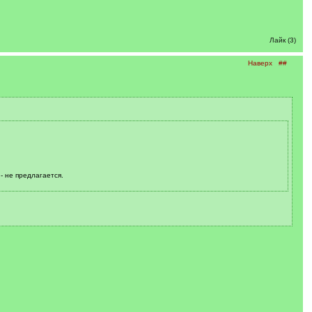
Лайк (3)
Наверх
##
- не предлагается.