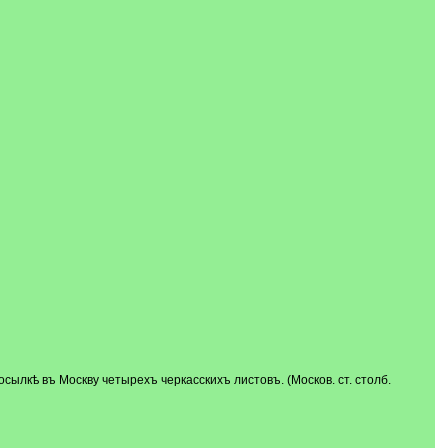
посылкѣ въ Москву четырехъ черкасскихъ листовъ. (Москов. ст. столб.