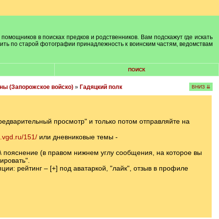
 помощников в поисках предков и родственников. Вам подскажут где искать
лить по старой фотографии принадлежность к воинским частям, ведомствам
ПОИСК
ны (Запорожское войско)
»
Гадяцкий полк
ВНИЗ ⇊
Предварительный просмотр" и только потом отправляйте на
m.vgd.ru/151/
или дневниковые темы -
т\ пояснение (в правом нижнем углу сообщения, на которое вы
ировать".
ии: рейтинг – [+] под аватаркой, "лайк", отзыв в профиле