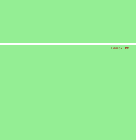
Наверх
##