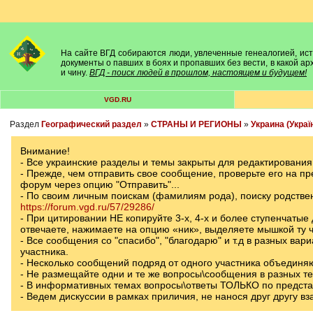
На сайте ВГД собираются люди, увлеченные генеалогией, исто
документы о павших в боях и пропавших без вести, в какой а
и чину.
ВГД - поиск людей в прошлом, настоящем и будущем!
VGD.RU
Раздел
Географический раздел
»
СТРАНЫ И РЕГИОНЫ
»
Украина (Украї
Внимание!
- Все украинские разделы и темы закрыты для редактирования
- Прежде, чем отправить свое сообщение, проверьте его на п
форум через опцию "Отправить"...
- По своим личным поискам (фамилиям рода), поиску родств
https://forum.vgd.ru/57/29286/
- При цитировании НЕ копируйте 3-х, 4-х и более ступенчатые
отвечаете, нажимаете на опцию «ник», выделяете мышкой ту ч
- Все сообщения со "спасибо", "благодарю" и т.д в разных вар
участника.
- Несколько сообщений подряд от одного участника объединя
- Не размещайте одни и те же вопросы\сообщения в разных т
- В информативных темах вопросы\ответы ТОЛЬКО по предст
- Ведем дискуссии в рамках приличия, не нанося друг другу в