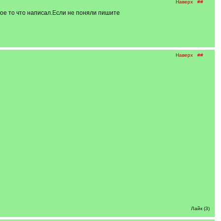
Наверх
##
ое то что написал.Если не поняли пишите
Наверх
##
Лайк (3)