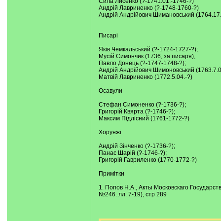
Сила Лисенко (?-1741.01.-1746-?)
Андрій Лавриненко (?-1748-1760-?)
Андрій Андрійович Шимановський (1764.17.
Писарі
Яків Чемкальський (?-1724-1727-?);
Мусій Симончик (1736, за писаря);
Павло Донець (?-1747-1748-?);
Андрій Андрійович Шимоновський (1763.7.09
Матвій Лавриненко (1772.5.04.-?)
Осавули
Стефан Симоненко (?-1736-?);
Григорій Квярта (?-1746-?);
Максим Підлісний (1761-1772-?)
Хорунжі
Андрій Зінченко (?-1736-?);
Панас Шарій (?-1746-?);
Григорій Гавриленко (1770-1772-?)
Примітки
1. Попов Н.А., Акты Московскаго Государств
№246. лл. 7-19), стр 289