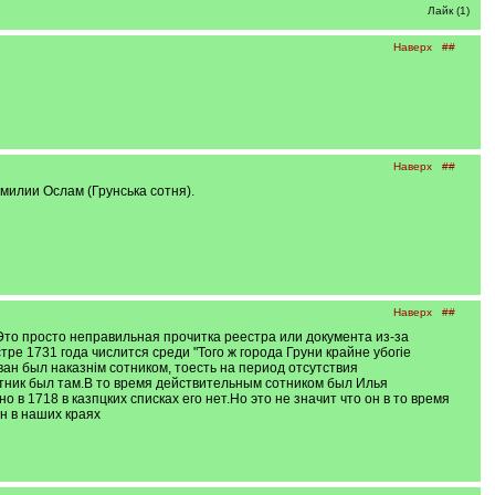
Лайк (1)
Наверх
##
Наверх
##
фамилии Ослам (Грунська сотня).
Наверх
##
Это просто неправильная прочитка реестра или документа из-за
ре 1731 года числится среди "Того ж города Груни крайне убогіе
ан был наказнім сотником, тоесть на период отсутствия
отник был там.В то время действительным сотником был Илья
в 1718 в казпцких списках его нет.Но это не значит что он в то время
н в наших краях