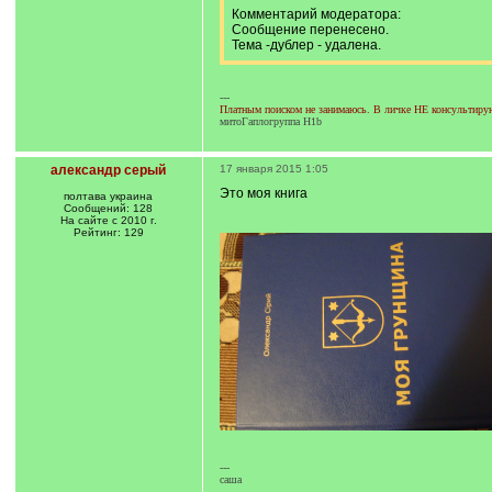
Комментарий модератора:
Сообщение перенесено.
Тема -дублер - удалена.
---
Платным поиском не занимаюсь. В личке НЕ консультирую.
митоГаплогруппа H1b
александр серый
17 января 2015 1:05
Это моя книга
полтава украина
Сообщений: 128
На сайте с 2010 г.
Рейтинг: 129
---
саша