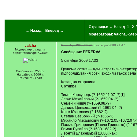
Страницы:
← Назад
1
2
← Назад
Вперед →
Модераторы:
valcha
,
-Step
valcha
6 октября 2009 21:46
6 октября 2009 21:47
Модератор раздела
Сообщение PERERVA
https://forum.vgd.ru/349/
5 октября 2009 17:33
Грунська сотня — адміністративно-територі
Сообщений: 25502
підпорядкування сотні входили також села 
На сайте с 2006 г.
Рейтинг: 21739
Козацька старшина
Сотники
Тиміш Корсунець (?-1652.11.07.-?)[1]
Левко Михайлович (?-1659.04.-?)
Семен Якович (?-1659.08.-?)
Данило Ценковський (?-1661.04.-?)
Клим Юхимович (?-1662-?)
Степан Безбожний (?-1665-?)
Михайло Михайлович (?-1672.05.-1672.07.-
Пасько Григорович (Павло Гриценко) (?-16
Роман Бувайло (?-1680-1682-?)
Леонтій Блажецький (1680, нак.)