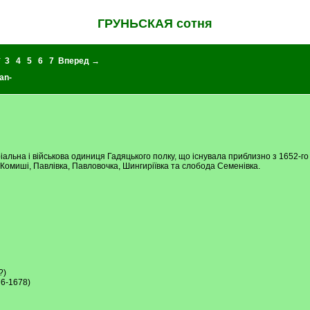
ГРУНЬСКАЯ сотня
*
3
4
5
6
7
Вперед →
an-
альна і військова одиниця Гадяцького полку, що існувала приблизно з 1652-го 
Комиші, Павлiвка, Павловочка, Шингирiївка та слобода Семенiвка.
?)
76-1678)