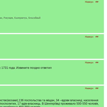
Наверх
##
ко, Ревунцев, Екатеринчук, Безклейный
Наверх
##
Наверх
##
 1731 года. Извините поздно ответил
Наверх
##
ариство(козаки),136 поспольства та міщан, 34 –вдови власниці, населення
 посполитих, 17 вдів-власниць. В Шенгеріївці проживало 500-550 чоловік,