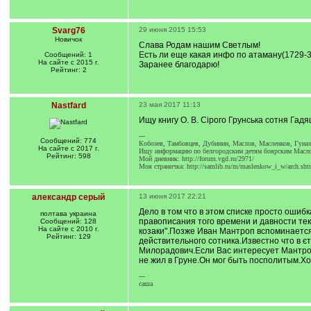
Svarg76
29 июня 2015 15:53
Новичок
Слава Родам нашим Светлым!
Есть ли еще какая инфо по атаману(1729-3
Сообщений: 1
На сайте с 2015 г.
Заранее благодарю!
Рейтинг: 2
Nastfard
23 мая 2017 11:13
Ищу книгу О. В. Сірого Грунська сотня Гадяц
---
Сообщений: 774
Кобозев, Тамбовцев, Дубинин, Маслов, Масленков, Гуна
На сайте с 2017 г.
Ищу информацию по белгородским детям боярским Масл
Рейтинг: 598
Мой дневник: http://forum.vgd.ru/2971/
Моя страничка: http://samlib.ru/m/maslenkow_i_w/arch.sht
александр серый
13 июня 2017 22:21
Дело в том что в этом списке просто ошиб
полтава украина
правописания того времени и давности тек
Сообщений: 128
На сайте с 2010 г.
козаки".Позже Иван Мантроп вспоминается 
Рейтинг: 129
действительного сотника.Известно что в є
Милорадович.Если Вас интересует Мантроп м
не жил в Груне.Он мог быть посполитым.Хо
---
саша