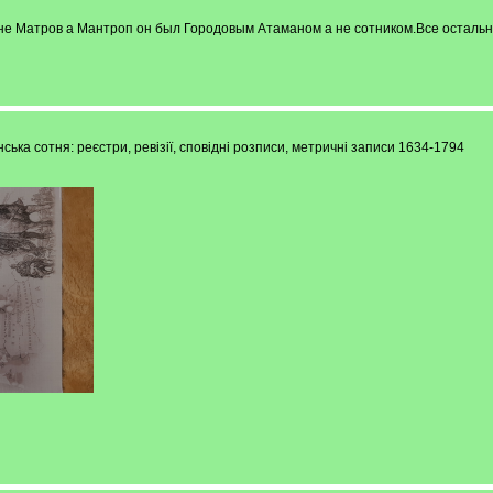
 не Матров а Мантроп он был Городовым Атаманом а не сотником.Все остальн
ська сотня: реєстри, ревізії, сповідні розписи, метричні записи 1634-1794