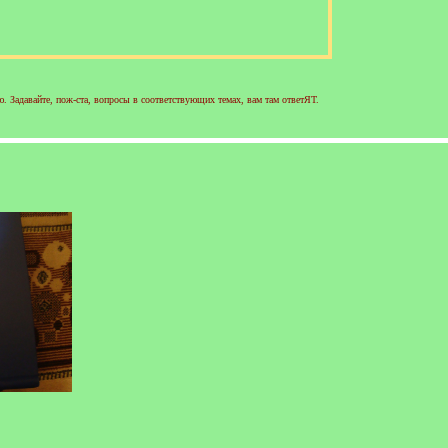
 Задавайте, пож-ста, вопросы в соответствующих темах, вам там ответЯТ.