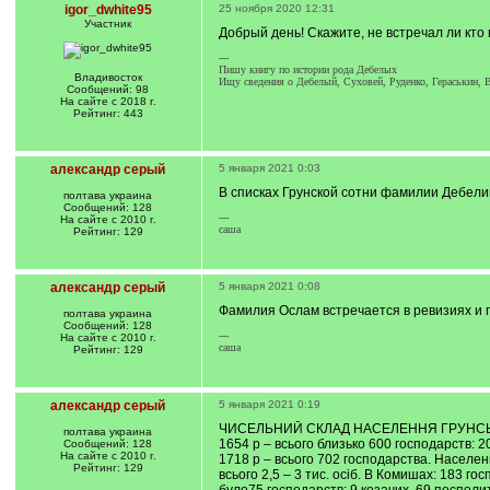
igor_dwhite95
25 ноября 2020 12:31
Участник
Добрый день! Скажите, не встречал ли кто
---
Пишу книгу по истории рода Дебелых
Владивосток
Ищу сведения о Дебелый, Суховей, Руденко, Гераськин, 
Сообщений: 98
На сайте с 2018 г.
Рейтинг: 443
александр серый
5 января 2021 0:03
В списках Грунской сотни фамилии Дебели
полтава украина
Сообщений: 128
---
На сайте с 2010 г.
саша
Рейтинг: 129
александр серый
5 января 2021 0:08
Фамилия Ослам встречается в ревизиях и п
полтава украина
Сообщений: 128
---
На сайте с 2010 г.
саша
Рейтинг: 129
александр серый
5 января 2021 0:19
ЧИСЕЛЬНИЙ СКЛАД НАСЕЛЕННЯ ГРУНСЬ
полтава украина
1654 р – всього близько 600 господарств: 2
Сообщений: 128
На сайте с 2010 г.
1718 р – всього 702 господарства. Населенн
Рейтинг: 129
всього 2,5 – 3 тис. осіб. В Комишах: 183 г