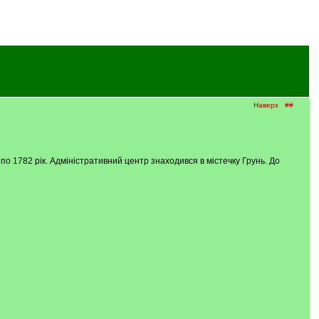
Наверх
##
по 1782 рік. Адміністративний центр знаходився в містечку Грунь. До