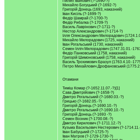
Пилип Іванович (?-1690-?)
Михайло Богуцький (?-1692-?)
Григорій Донець (1693, наказний)
Іван Кисіль (?-1699-?)
Федір Шамрай (?-1700-?)
Федір Рибалка (?-1709-?)
Василь Лаврінович (?-1711-?)
Нестор Александрович (?-1714-?)
Ілля Олександрович Милорадович (1724.1.0
Михайло Милорадович (1725, наказний)
Іван Рогальський (1730, наказний)
Семен Ілліч Милорадович (1747.31.01.-176
Федір Панковський (1758, наказний)
Григорій Шимоновський (1758, наказний)
Василь Трохимович Бразул (1763.4.10.-1775
Петро Михайлович Дрофановський (1775.21
Отамани
Тиміш Комар (?-1652.11.07.-?)[1]
Сава Дмитрійович (?-1658-?)
Дмитро Рогальський (?-1680.03.-?)
Грицько (?-1682.05.-?)
Григорій Донець (?-1690.10.-?)
Дмитро Рогальський (?-1690.10.-?)
Григорій Донець (?-1693 -?)
Семен Возник (?-1700.08.-?)
Дмитро Кирилович (?-1711.12.-?)
Кузьма Васильович Нестерович (?-1714.11.
Іван Бабуцький (?-1725-?)
Іван Матров (?-1729-1730-?)