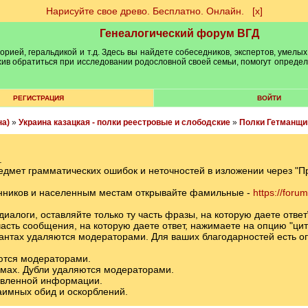
Нарисуйте свое древо. Бесплатно. Онлайн.
[х]
Генеалогический форум ВГД
рией, геральдикой и т.д. Здесь вы найдете собеседников, экспертов, умелых
рхив обратиться при исследовании родословной своей семьи, помогут опреде
РЕГИСТРАЦИЯ
ВОЙТИ
на)
»
Украина казацкая - полки реестровые и слободские
»
Полки Гетманщи
.
редмет грамматических ошибок и неточностей в изложении через "
енников и населенным местам открывайте фамильные -
https://foru
 диалоги, оставляйте только ту часть фразы, на которую даете отве
асть сообщения, на которую даете ответ, нажимаете на опцию "цит
иантах удаляются модераторами. Для ваших благодарностей есть опц
ются модераторами.
емах. Дубли удаляются модераторами.
авленной информации.
заимных обид и оскорблений.