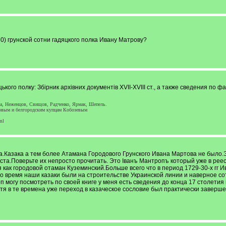
0) грунской сотни гадяцкого полка Ивану Матрову?
ького полку: Збірник архівних документів XVII-XVIII ст., а также сведения по 
за, Неженцов, Свищов, Радченко, Ярмак, Шепель.
овым и белгородским купцам Кобозевым
ml
ка.Казака а тем более Атамана Городового Грунского Ивана Мартова не было.
ста.Поверьте их непросто прочитать. Это Іванъ Мантропъ который уже в реест
как городовой отаман Куземинский.Больше всего что в период 1729-30-х гг Ив
то время наши казаки были на строительстве Украинской линии и наверное с
огу посмотреть по своей книге у меня есть сведения до конца 17 столетия но 
тя в те времена уже переход в казаческое сословие был практически заверше