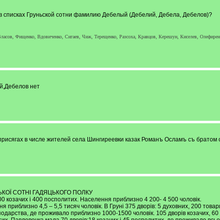
 в списках Груньской сотни фамилию Дебелый (Дебелий, Дебела, Дебелов)?
Власов, Фищенко, Вдовиченко, Сигаев, Чиж, Терещенко, Разсоха, Кравцов, Керешун, Киселев, Олефирен
й,Дебелов нет
рисягах в числе жителей села Шингиреевки казак Романъ Осламъ съ братом с
КОЇ СОТНІ ГАДЯЦЬКОГО ПОЛКУ
00 козачих і 400 посполитих. Населення приблизно 4 200- 4 500 чоловік.
я приблизно 4,5 – 5,5 тисяч чоловік. В Груні 375 дворів: 5 духовних, 200 тов
осподарства, де проживало приблизно 1000-1500 чоловік. 105 дворів козачих, 60