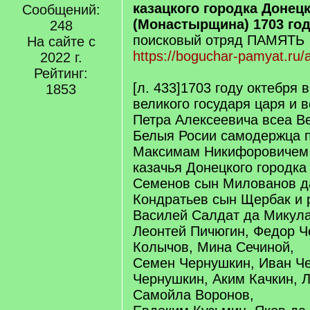
казацкого городка Донец
Сообщений:
(Монастырщина) 1703 го
248
поисковый отряд ПАМЯТЬ
На сайте с
https://boguchar-pamyat.ru/a
2022 г.
Рейтинг:
[л. 433]1703 году октебря в
1853
великого государя царя и в
Петра Алексеевича всеа В
Белыя Росии самодержца 
Максимам Никифоровичем
казачья Донецкого городка
Семенов сын Милованов д
Кондратьев сын Щербак и 
Василей Салдат да Микула
Леонтей Пичюгин, Федор Ч
Колычов, Мина Сечиной,
Семен Чернушкин, Иван Ч
Чернушкин, Аким Качкин, Л
Самойла Воронов,