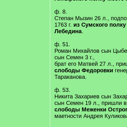
ф. 8.
Степан Мызин 26 л., подп
1763 г.
из Сумского полку
Лебедина
.
ф. 51.
Роман Михайлов сын Цыбенк
сын Семен 3 г.,
брат его Матвей 27 л., при
слободы Федоровки
гене
Тараканова.
ф. 53.
Никита Захариев сын Захарч
сын Семен 19 л., пришли в
слободы Меженки Острог
маетности Андрея Куликов