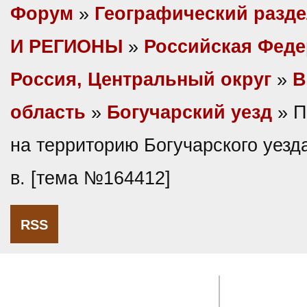
Форум
»
Географический разд
И РЕГИОНЫ
»
Российская Фед
Россия, Центральный округ
»
В
область
»
Богучарский уезд
» П
на территорию Богучарского уезда 
в. [тема №164412]
RSS