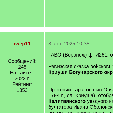
iwep11
8 апр. 2025 10:35
ГАВО (Воронеж) ф. И261, оп
Сообщений:
Ревизская сказка войсков
248
Криуши Богучарского окру
На сайте с
2022 г.
Рейтинг:
Прокопий Тарасов сын Овча
1853
1794 г., сл. Криуша), отоб
Калитвянского
уездного к
булгатора Ивана Оболонск
ведомстве, причислен по 