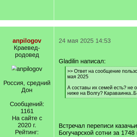
anpilogov
24 мая 2025 14:53
Краевед-
родовед
Gladilin написал:
[
>> Ответ на сообщение пользо
q
мая 2025
]
Россия, средний
А составы их семей есть? не 
Дон
ниже на Волгу? Караваинка..
[
Сообщений:
/
q
1161
]
На сайте с
2020 г.
Встречал переписи казачь
Рейтинг:
Богучарской сотни за 1748 