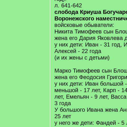
л. 641-642
слобода Криуша Богучарс
Воронежского наместнич
войсковые обыватели:
Никита Тимофеев сын Блощ
жена его Дария Яковлева д
у них дети: Иван - 31 год, И
Алексей - 22 года
(и их жены с детьми)
Марко Тимофеев сын Блощи
жена его Феодосия Григори
у них дети: Иван большой -
меньшой - 17 лет, Карп - 14
лет, Емельян - 9 лет, Васса 
3 года
У большого Ивана жена Ан
25 лет
у него же дети: Фандей - 5 