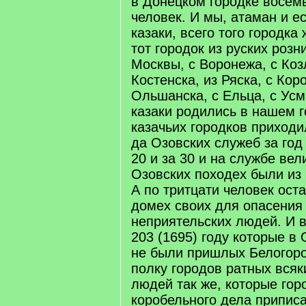
в Донецком городке восем
человек. И мы, атаман и е
казаки, всего того городка
тот городок из руских розн
Москвы, с Воронежа, с Коз
Костенска, из Ряска, с Коро
Ольшанска, с Ельца, с Усм
казаки родились в нашем г
казачьих городков приходи
да Озовских служеб за год
20 и за 30 и на службе вел
Озовских походех были из 
А по тритцати человек ост
домех своих для опасения
неприятельских людей. И в
203 (1695) году которые в
не были пришлых Белогоро
полку городов ратных вся
людей так же, которые гор
коробельного дела припис