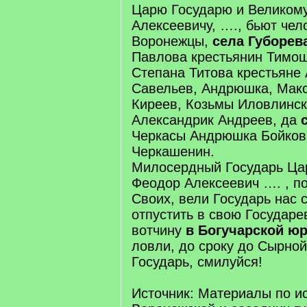
Царю Государю и Великом
Алексеевичу, …., бьют чел
Воронежцы,
села Губорев
Павлова крестьянин Тимош
Степана Титова крестьяне
Савельев, Андрюшка, Мак
Киреев, Козьмы Иловлинск
Александрик Андреев, да
Черкасы Андрюшка Бойков
Черкашенин.
Милосердный Государь Цар
Феодор Алексеевич …. , п
Своих, вели Государь нас 
отпустить в свою Государе
вотчину
в Богучарской юр
ловли, до сроку до Сырной
Государь, смилуйся!
Источник: Материалы по и