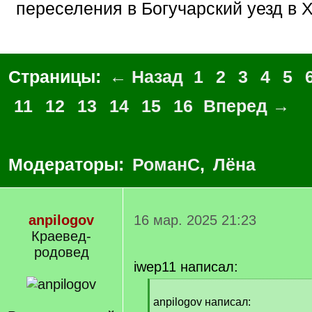
переселения в Богучарский уезд в XV
Страницы:
← Назад
1
2
3
4
5
11
12
13
14
15
16
Вперед →
Модераторы:
РоманС
,
Лёна
anpilogov
16 мар. 2025 21:23
Краевед-
родовед
iwep11 написал:
[
q
anpilogov написал: