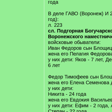
года
В деле ГАВО (Воронеж) И 2
год):
л. 223
сл. Подгорная Богучарск
Воронежского наместнич
войсковые обыватели:
Иван Федоров сын Блощица
жена его Пелагия Федорова
у них дети: Яков - 7 лет, Де
6 лет
Федор Тимофеев сын Блощ
жена его Елена Семенова д
у них дети:
Никита - 24 года
жена его Евдокия Васильев
у них дети: Ефим - 2 года, 
Степан - 22 года