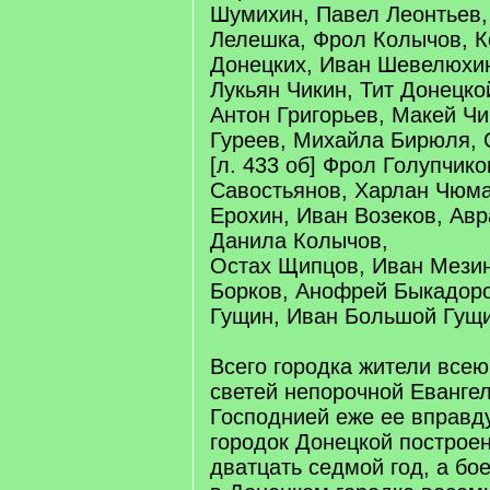
Шумихин, Павел Леонтьев,
Лелешка, Фрол Колычов, К
Донецких, Иван Шевелюхи
Лукьян Чикин, Тит Донецко
Антон Григорьев, Макей Чи
Гуреев, Михайла Бирюля, 
[л. 433 об] Фрол Голупчик
Савостьянов, Харлан Чюма
Ерохин, Иван Возеков, Ав
Данила Колычов,
Остах Щипцов, Иван Мези
Борков, Анофрей Быкадоро
Гущин, Иван Большой Гущи
Всего городка жители всею
светей непорочной Еванге
Господнией еже ее вправду
городок Донецкой построен
дватцать седмой год, а бое