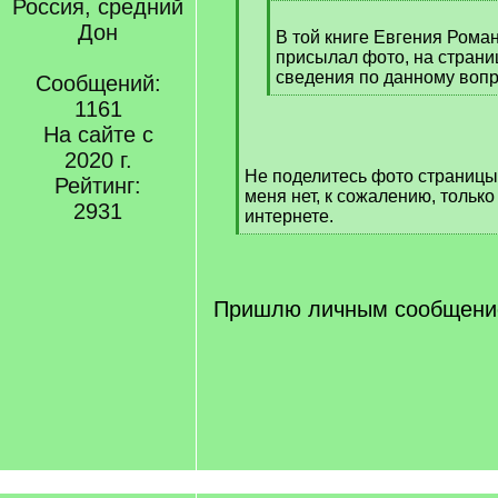
]
Россия, средний
[
Дон
q
В той книге Евгения Рома
]
присылал фото, на страниц
сведения по данному воп
Сообщений:
[
1161
/
На сайте с
q
2020 г.
]
Не поделитесь фото страницы
Рейтинг:
меня нет, к сожалению, тольк
2931
интернете.
[
/
q
]
Пришлю личным сообщен