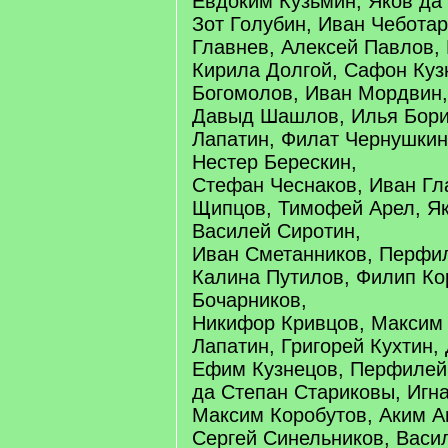
Евдоким Кузьмин, Яков да
Зот Голубин, Иван Чеботар
Главнев, Алексей Павлов, 
Кирила Долгой, Сафон Куз
Богомолов, Иван Мордвин,
Давыд Шашлов, Илья Бори
Лапатин, Филат Чернушкин
Нестер Берескин,
Стефан Чеснаков, Иван Г
Щипцов, Тимофей Арел, Як
Василей Сиротин,
Иван Сметанников, Перфил
Калина Путилов, Филип Ко
Бочарников,
Никифор Кривцов, Максим
Лапатин, Григорей Кухтин,
Ефим Кузнецов, Перфилей
да Степан Стариковы, Игн
Максим Коробутов, Аким Ав
Сергей Синельников, Васи