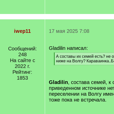
iwep11
17 мая 2025 7:08
Gladilin написал:
Сообщений:
248
[
А составы их семей есть? не 
На сайте с
q
ниже на Волгу? Караваинка..
]
2022 г.
[
/
Рейтинг:
q
1853
]
Gladilin
, состава семей, к
приведенном источнике не
переселении на Волгу имен
тоже пока не встречала.