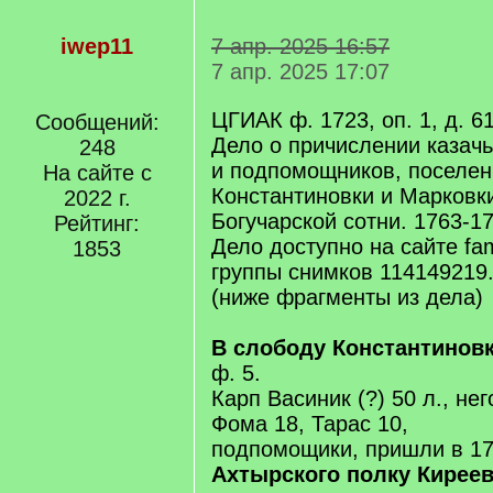
iwep11
7 апр. 2025 16:57
7 апр. 2025 17:07
ЦГИАК ф. 1723, оп. 1, д. 6
Сообщений:
Дело о причислении казач
248
и подпомощников, поселен
На сайте с
Константиновки и Марковки
2022 г.
Богучарской сотни. 1763-176
Рейтинг:
Дело доступно на сайте fam
1853
группы снимков 114149219
(ниже фрагменты из дела)
В слободу Константиновк
ф. 5.
Карп Васиник (?) 50 л., не
Фома 18, Тарас 10,
подпомощики, пришли в 17
Ахтырского полку Киреев