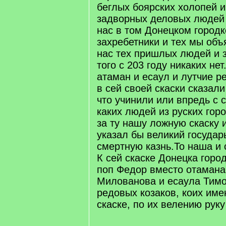
беглых боярских холопей и
задворных деловых людей 
нас в том Донецком город
захребетники и тех мы объ
нас тех пришлых людей и 
того с 203 году никаких нет
атаман и есаул и лутчие р
в сей своей скаски сказали
что учинили или впредь с 
каких людей из руских гор
за ту нашу ложную скаску 
указал бы великий государ
смертную казнь.То наша и 
К сей скаске Донецка горо
поп Федор вместо отамана
Милованова и есаула Тим
редовых козаков, коих име
скаске, по их велению рук