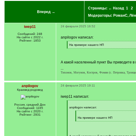
Страницы:
← Назад
1
2
Вперед →
Модераторы:
РоманС
,
Лён
iwep11
24 февраля 2025 16:52
Сообщений: 248
anpilogov написал:
На сайте с 2022 г.
Рейтинг: 1853
[
На примере нашего НП
q
[
]
/
q
]
А какой населенный пункт Вы приводите в
---
Тихонов, Могунов, Костров, Фомин (с. Петровка, Троицки
anpilogov
24 февраля 2025 19:11
Краевед-родовед
iwep11 написал:
[
Россия, средний Дон
q
anpilogov написал:
Сообщений: 1165
]
На сайте с 2020 г.
[
Рейтинг: 2931
q
На примере нашего НП
]
[
/
q
]