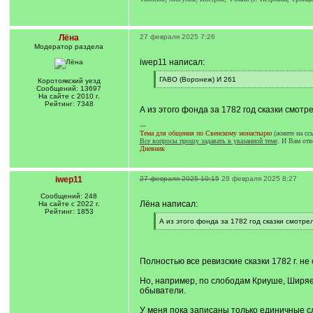
Лёна
27 февраля 2025 7:26
Модератор раздела
iwep11 написал:
[
ГАВО (Воронеж) И 261
Коротоякский уезд
q
[
Сообщений: 13697
]
/
На сайте с 2010 г.
q
Рейтинг: 7348
А из этого фонда за 1782 год сказки смот
]
---
Тема для общения по Свенскому монастырю
(жмите на сс
Все вопросы прошу задавать в указанной теме
. И Вам отв
Дневник
iwep11
27 февраля 2025 10:15
28 февраля 2025 8:27
Сообщений: 248
Лёна написал:
На сайте с 2022 г.
Рейтинг: 1853
[
А из этого фонда за 1782 год сказки смотр
q
[
]
/
q
]
Полностью все ревизские сказки 1782 г. не
Но, например, по слободам Криуше, Ширяе
обыватели.
У меня пока записаны только единичные сл