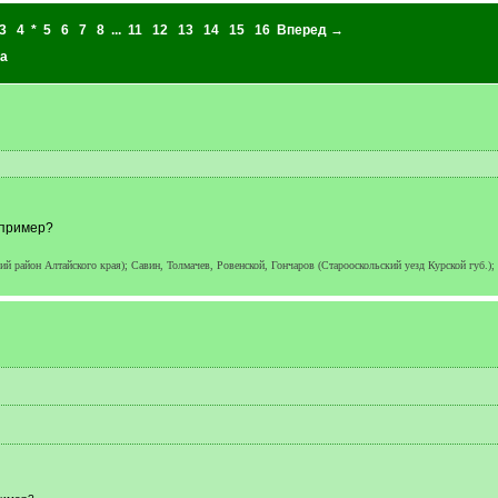
3
4
*
5
6
7
8
...
11
12
13
14
15
16
Вперед →
а
 пример?
й район Алтайского края); Савин, Толмачев, Ровенской, Гончаров (Старооскольский уезд Курской губ.);