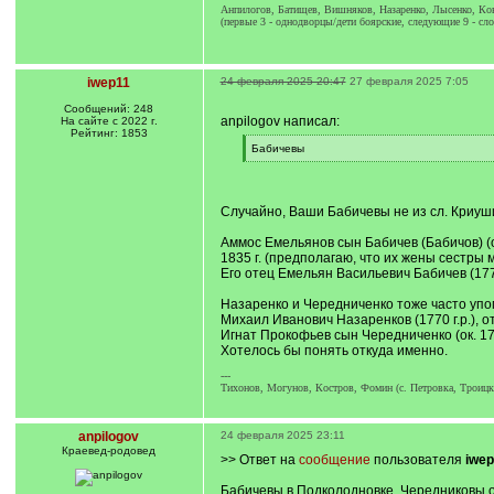
Анпилогов, Батищев, Вишняков, Назаренко, Лысенко, Ков
(первые 3 - однодворцы/дети боярские, следующие 9 - сло
iwep11
24 февраля 2025 20:47
27 февраля 2025 7:05
Сообщений: 248
anpilogov написал:
На сайте с 2022 г.
Рейтинг: 1853
[
Бабичевы
q
[
]
/
q
]
Случайно, Ваши Бабичевы не из сл. Криуши
Аммос Емельянов сын Бабичев (Бабичов) (ок
1835 г. (предполагаю, что их жены сестры 
Его отец Емельян Васильевич Бабичев (1772 
Назаренко и Чередниченко тоже часто упо
Михаил Иванович Назаренков (1770 г.р.), от
Игнат Прокофьев сын Чередниченко (ок. 1743 г
Хотелось бы понять откуда именно.
---
Тихонов, Могунов, Костров, Фомин (с. Петровка, Троицки
anpilogov
24 февраля 2025 23:11
Краевед-родовед
>> Ответ на
сообщение
пользователя
iwep
Бабичевы в Подколодновке. Чередниковы о