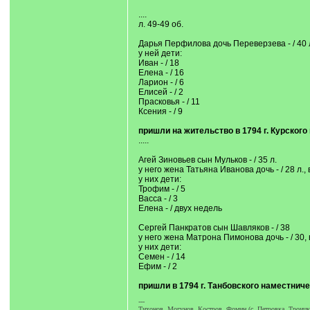
....
л. 49-49 об.
Дарья Перфилова дочь Переверзева - / 40 
у ней дети:
Иван - / 18
Елена - / 16
Ларион - / 6
Елисей - / 2
Прасковья - / 11
Ксения - / 9
пришли на жительство в 1794 г. Курског
.....
Агей Зиновьев сын Мульков - / 35 л.
у него жена Татьяна Иванова дочь - / 28 л
у них дети:
Трофим - / 5
Васса - / 3
Елена - / двух недель
Сергей Панкратов сын Шавляков - / 38
у него жена Матрона Пимонова дочь - / 30
у них дети:
Семен - / 14
Ефим - / 2
пришли в 1794 г. Танбовского наместнич
---
Тихонов, Могунов, Костров, Фомин (с. Петровка, Троицки