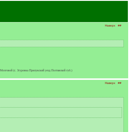
Наверх
##
 Мозговой (с. Згуровка Прилукский уезд Полтавской губ.)
Наверх
##