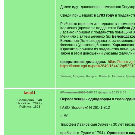
Далее идут доношения помещиков Богучарск
Среди пришедших
в 1783 году
в подданст
Рыбченко (пришел из подданства помещи
Корженко (пришел с подданства
Войска Д
Ласенко (пришел с подданства помещика
Меняйло с зятем Беченко (из
Беловодской
Белоконев (был в подданстве за помещик
Фесенков (уроженец бывшего
Харьковског
Юрченков (пришел из подданства помещи
Также в этом доношении указаны фамилии 
продолжение дела здесь
:
https://forum.v
https://forum.vgd.ru/post/2849/164412/p52
---
Тихонов, Могунов, Костров, Фомин (с. Петровка, Троицки
iwep11
27 февраля 2025 6:57
27 февраля 2025 6:59
Переселенцы - однодворцы в село Рудня
Сообщений: 248
На сайте с 2022 г.
Рейтинг: 1853
ГАВО (Воронеж) И 261-1-812
л. 50
Тимофей Иванов сын Улаев - / 30 лет (возрас
прибыл в с. Рудни в 1794 г.
Орловского нам