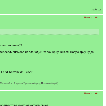
Лайк (1)
Наверх
##
гожского полка)?
м, переселились оба из слободы Старой Криуши в сл. Новую Криушу до
ы в сл. Криушу до 1782 г.
 Мозговой (с. Згуровка Прилукский уезд Полтавской губ.)
Наверх
##
заренко тоже много однофамильцев.