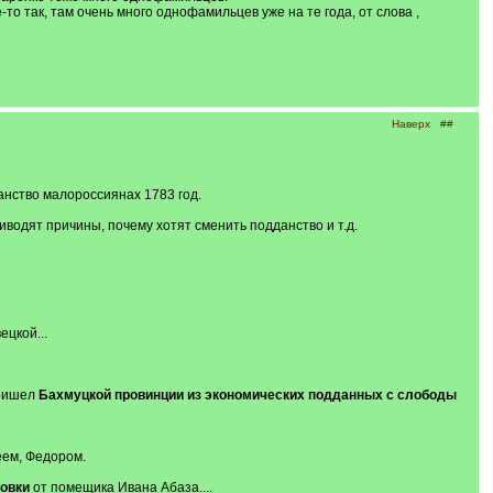
-то так, там очень много однофамильцев уже на те года, от слова ,
Наверх
##
анство малороссиянах 1783 год.
иводят причины, почему хотят сменить подданство и т.д.
цкой...
пришел
Бахмуцкой провинции из экономических подданных с слободы
еем, Федором.
ховки
от помещика Ивана Абаза....