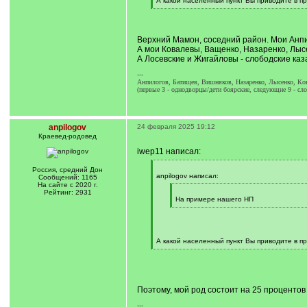
А какой населенный пункт Вы приводите в п
[
/
q
]
Верхний Мамон, соседний район. Мои Анп
А мои Ковалевы, Ващенко, Назаренко, Лыс
А Лосевские и Жигайловы - слободские ка
---
Анпилогов, Батищев, Вишняков, Назаренко, Лысенко, Ков
(первые 3 - однодворцы/дети боярские, следующие 9 - сло
anpilogov
24 февраля 2025 19:12
Краевед-родовед
iwep11 написал:
[
Россия, средний Дон
q
anpilogov написал:
Сообщений: 1165
]
На сайте с 2020 г.
[
Рейтинг: 2931
q
На примере нашего НП
]
[
/
q
]
А какой населенный пункт Вы приводите в п
[
/
q
]
Поэтому, мой род состоит на 25 процентов
---