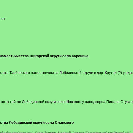
лет
о наместничества Щигорской округи села Каронина
., взята Танбовского наместничества Лебединской округи в дер. Крутол (?) у о
, взята той же Лебединской округи села Шовского у однодворца Пимана Стукал
ества Лебединской округи села Сланского
й район Алтайского края); Савин, Толмачев, Ровенской, Гончаров (Старооскольский уезд Курской губ.);