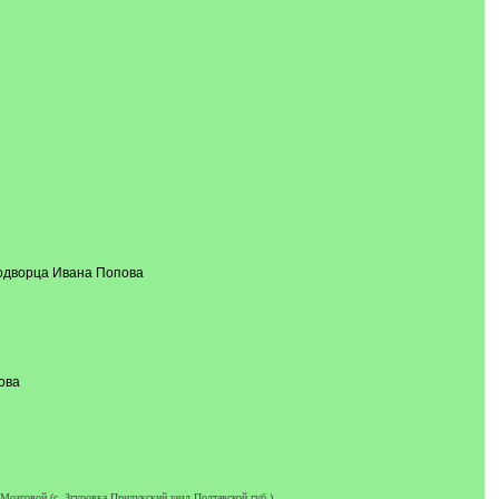
днодворца Ивана Попова
ова
 Мозговой (с. Згуровка Прилукский уезд Полтавской губ.)