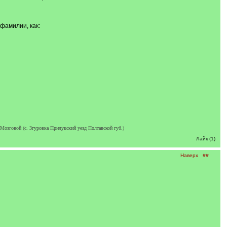
фамилии, как:
 Мозговой (с. Згуровка Прилукский уезд Полтавской губ.)
Лайк (1)
Наверх
##