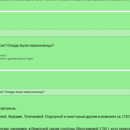
рели? Откуда были переселенцы?
ылку).
етят и другим польза будет.
ели? Откуда были переселенцы?
 смотрела.
вой, Журавке, Толучеевой, Подгорной и некоторым другим в ревизиях за 1782
учаи: например, в Ревизской сказке слободы Обросимовой 1782 г. есть пересе