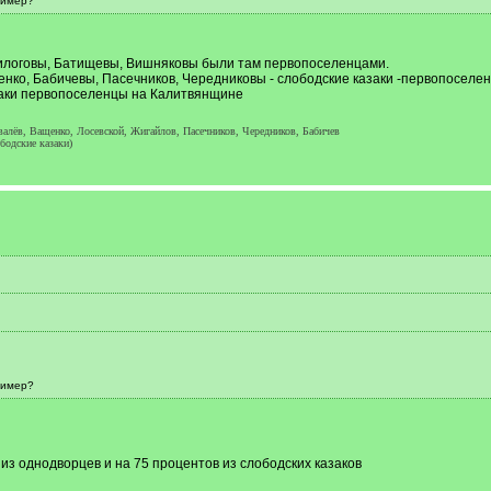
ример?
илоговы, Батищевы, Вишняковы были там первопоселенцами.
енко, Бабичевы, Пасечников, Чередниковы - слободские казаки -первопоселе
заки первопоселенцы на Калитвянщине
алёв, Ващенко, Лосевской, Жигайлов, Пасечников, Чередников, Бабичев
бодские казаки)
ример?
 из однодворцев и на 75 процентов из слободских казаков