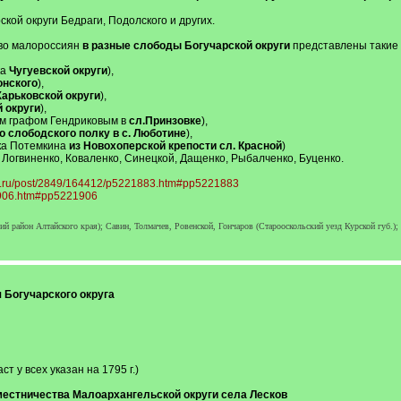
ой округи Бедраги, Подолского и других.
во малороссиян
в разные слободы
Богучарской округи
представлены такие 
ка
Чугуевской округи
),
онского
),
Харьковской округи
),
 округи
),
ом графом Гендриковым в
сл.Принзовке
),
о слободского полку в с. Люботине
),
ка Потемкина
из Новохоперской крепости сл. Красной
)
Логвиненко, Коваленко, Синецкой, Дащенко, Рыбалченко, Буценко.
gd.ru/post/2849/164412/p5221883.htm#pp5221883
21906.htm#pp5221906
й район Алтайского края); Савин, Толмачев, Ровенской, Гончаров (Старооскольский уезд Курской губ.);
 Богучарского округа
т у всех указан на 1795 г.)
естничества Малоархангельской округи села Лесков