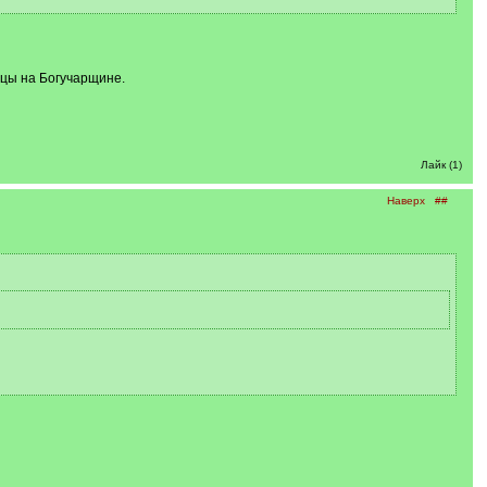
нцы на Богучарщине.
Лайк (1)
Наверх
##