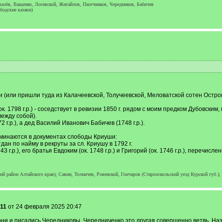
алёв, Ващенко, Лосевской, Жигайлов, Пасечников, Чередников, Бабичев
бодские казаки)
 (или пришли туда из Калачеевской, Толучеевской, Меловатской сотен Остро
. 1798 г.р.) - соседствует в ревизии 1850 г. рядом с моим предком Дубовски
между собой).
г.р.), а дед Василий Иванович Бабичев (1748 г.р.).
минаются в документах слободы Криуши:
дан по найму в рекруты за сл. Криушу в 1792 г.
.р.), его братья Евдоким (ок. 1748 г.р.) и Григорий (ок. 1746 г.р.), перечислен
й район Алтайского края); Савин, Толмачев, Ровенской, Гончаров (Старооскольский уезд Курской губ.);
11
от 24 февраля 2025 20:47
ни и писались Чередниковы, Чередниченко это другая совершенно ветвь. На