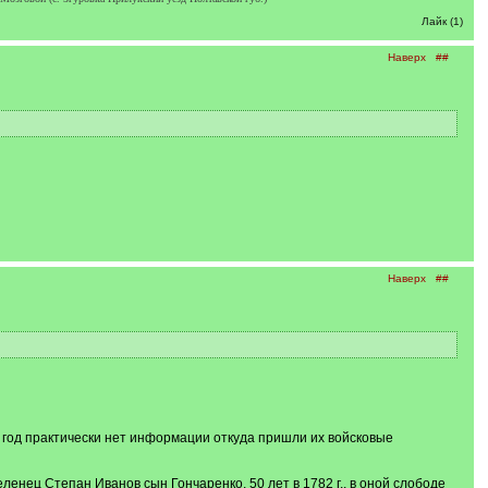
Лайк (1)
Наверх
##
Наверх
##
 год практически нет информации откуда пришли их войсковые
ленец Степан Иванов сын Гончаренко, 50 лет в 1782 г., в оной слободе