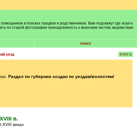
 помощников в поисках предков и родственников. Вам подскажут где искать
лить по старой фотографии принадлежность к воинским частям, ведомствам
ПОИСК
ий уезд
ВНИЗ ⇊
лах.
Раздел по губернии создан по уездам/волостям/
VIII в.
-XVIII веках