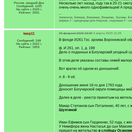
Россия, средний Дон
Несколько лет назад, году так в 20-21 смо
Сообщений: 1165
очень-очень много однофамильцев! А предст
На сайте с 2020 г.
Рейтинг: 2931
---
Анпилогов, Батищев, Вишняков, Назаренко, Лысенко, Ков
(первые 3 - однодворцы/дети боярские, следующие 9 - сло
iwep11
25 февраля 2025 19:39
4 марта 2025 11:05
В фонде И261 Гос. архива Воронежской об
Сообщений: 248
На сайте с 2022 г.
Рейтинг: 1853
ф. И 261, оп. 1, д. 199
Дело о поданных в Богучарский уездный с
В этом деле указаны составы семей малоро
Вот кратко об одном из доношений:
л. 8 - 9 об.
Доношение июня 16-го дня 1783 года
Доносит Богучарской округи помещицы май
Далее в деле - реестр принятым на жител
Макар Степанов сын Потапенко, 40 лет, 
Шулгиной
Иван Ефимов сын Гордеенко, 52 года, с ж
У Никифора жена Настасья да сын Максим
пришел на жительство
в слободу Осиновк