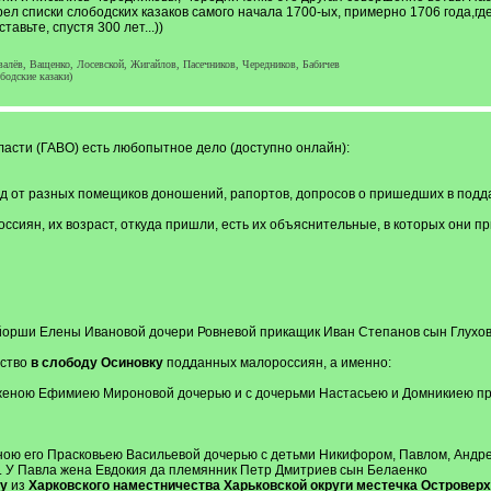
трел списки слободских казаков самого начала 1700-ых, примерно 1706 года,где
авьте, спустя 300 лет...))
алёв, Ващенко, Лосевской, Жигайлов, Пасечников, Чередников, Бабичев
бодские казаки)
ласти (ГАВО) есть любопытное дело (доступно онлайн):
уд от разных помещиков доношений, рапортов, допросов о пришедших в подд
ссиян, их возраст, откуда пришли, есть их объяснительные, в которых они пр
орши Елены Ивановой дочери Ровневой прикащик Иван Степанов сын Глухове
ьство
в слободу Осиновку
подданных малороссиян, а именно:
с женою Ефимиею Мироновой дочерью и с дочерьми Настасьею и Домникиею 
еною его Прасковьею Васильевой дочерью с детьми Никифором, Павлом, Андр
. У Павла жена Евдокия да племянник Петр Дмитриев сын Белаенко
у
из
Харковского наместничества Харьковской округи местечка Островер