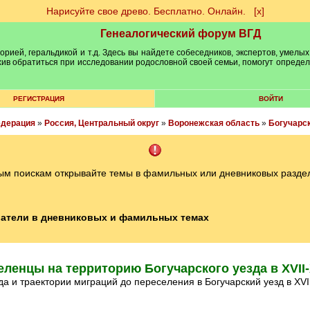
Нарисуйте свое древо. Бесплатно. Онлайн.
[х]
Генеалогический форум ВГД
рией, геральдикой и т.д. Здесь вы найдете собеседников, экспертов, умелых
рхив обратиться при исследовании родословной своей семьи, помогут опреде
РЕГИСТРАЦИЯ
ВОЙТИ
едерация
»
Россия, Центральный округ
»
Воронежская область
»
Богучарск
ым поискам открывайте темы в фамильных или дневниковых разде
атели в дневниковых и фамильных темах
ленцы на территорию Богучарского уезда в XVII-X
ода и траектории миграций до переселения в Богучарский уезд в XVII