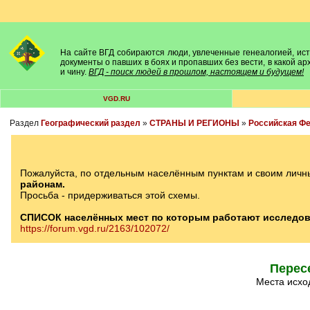
На сайте ВГД собираются люди, увлеченные генеалогией, исто
документы о павших в боях и пропавших без вести, в какой а
и чину.
ВГД - поиск людей в прошлом, настоящем и будущем!
VGD.RU
Раздел
Географический раздел
»
СТРАНЫ И РЕГИОНЫ
»
Российская Ф
Пожалуйста, по отдельным населённым пунктам и своим личн
районам.
Просьба - придерживаться этой схемы.
СПИСОК населённых мест по которым работают исследов
https://forum.vgd.ru/2163/102072/
Пересе
Места исх