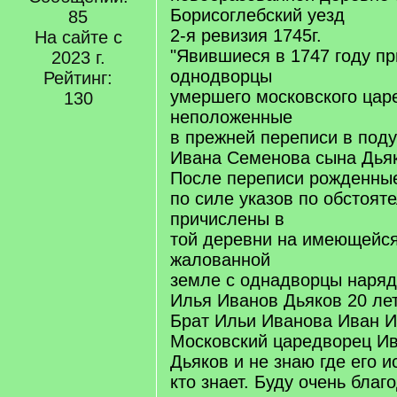
Борисоглебский уезд
85
2-я ревизия 1745г.
На сайте с
"Явившиеся в 1747 году п
2023 г.
однодворцы
Рейтинг:
умершего московского цар
130
неположенные
в прежней переписи в под
Ивана Семенова сына Дья
После переписи рожденные
по силе указов по обстоят
причислены в
той деревни на имеющейся
жалованной
земле с однадворцы наряд
Илья Иванов Дьяков 20 ле
Брат Ильи Иванова Иван И
Московский царедворец И
Дьяков и не знаю где его и
кто знает. Буду очень благ