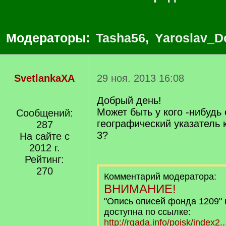
Модераторы:
Tasha56
,
Yaroslav_D
SvetlankaXA
29 ноя. 2013 16:08
Добрый день!
Может быть у кого -нибудь 
Сообщений:
географический указатель к
287
3?
На сайте с
2012 г.
Рейтинг:
270
Комментарий модератора:
ВНИМАНИЕ!
"Опись описей фонда 1209"
доступна по ссылке:
http://rgada.info/poisk/inde