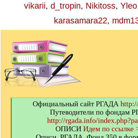
vikarii
,
d_tropin
,
Nikitoss
,
Yleo
karasamara22
,
mdm1
[
Официальный сайт РГАДА
http:/
q
Путеводители по фондам 
]
http://rgada.info/index.php?p
ОПИСИ
Идем по ссылке 
Описи. РГАДА. Фонд 350 в фор