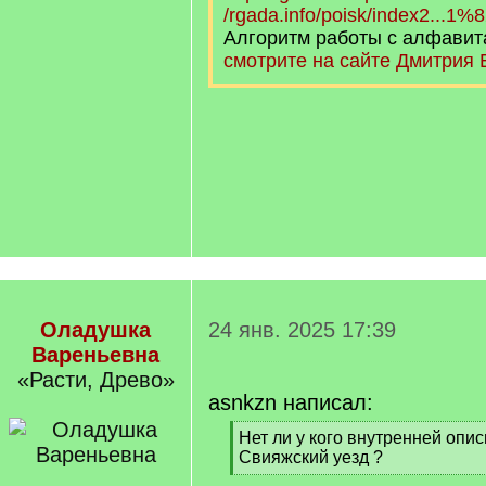
/rgada.info/poisk/index2...
Алгоритм работы с алфавит
смотрите на сайте Дмитрия 
Оладушка
24 янв. 2025 17:39
Вареньевна
«Расти, Древо»
asnkzn написал:
[
Нет ли у кого внутренней опис
q
Свияжский уезд ?
]
[