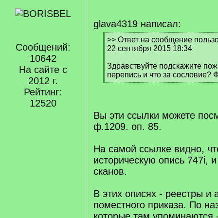
glava4319 написал:
[
>> Ответ на сообщение пользо
Сообщений:
q
22 сентября 2015 18:34
]
10642
Здравствуйте подскажите пожа
На сайте с
перепись и что за сословие? Фо
2012 г.
[
Рейтинг:
/
q
12520
]
Вы эти ссылки можете пос
ф.1209. оп. 85.
На самой ссылке видно, чт
историческую опись 747i, 
сканов.
В этих описях - реестры и
поместного приказа. По на
которые там упоминаются 