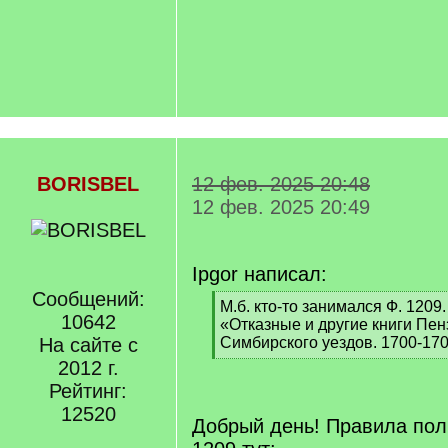
BORISBEL
12 фев. 2025 20:48
12 фев. 2025 20:49
Ipgor написал:
Сообщений:
[
М.б. кто-то занимался Ф. 1209.
10642
q
«Отказные и другие книги Пен
]
На сайте с
Симбирского уездов. 1700-1704
[
2012 г.
/
Рейтинг:
q
12520
]
Добрый день! Правила по