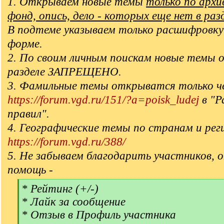
1. Открываем новые темы
только по арх
фонд, опись, дело - которых еще нет в раз
В подтеме указываем только расшифровку
форме.
2. По своим личным поискам новые темы 
разделе ЗАПРЕЩЕНО.
3. Фамильные темы открыватся только ч
https://forum.vgd.ru/151/?a=poisk_ludej
в "Р
правил".
4. Географические темы по странам и рег
https://forum.vgd.ru/388/
5. Не забываем благодарить участников, 
помощь -
[
* Рейтинг (+/-)
q
* Лайк за сообщение
]
* Отзыв в Профиль участника