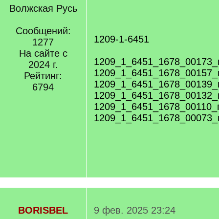
/
Волжская Русь
q
]
Сообщений:
1209-1-6451
1277
На сайте с
1209_1_6451_1678_00173_
2024 г.
1209_1_6451_1678_00157_
Рейтинг:
1209_1_6451_1678_00139_
6794
1209_1_6451_1678_00132_
1209_1_6451_1678_00110_
1209_1_6451_1678_00073_
BORISBEL
9 фев. 2025 23:24