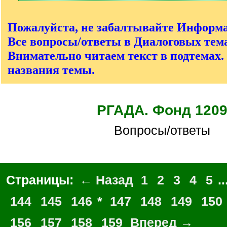
[
/
q
Пожалуйста, не забалтывайте Информ
]
Все вопросы/ответы в Диалоговых тема
Внимательно читаем текст в подтемах.
названия темы.
РГАДА. Фонд 120
Вопросы/ответы
Страницы:
← Назад
1
2
3
4
5
..
144
145
146
*
147
148
149
150
156
157
158
159
Вперед →