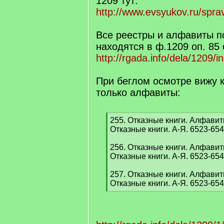
1209 тут:
http://www.evsyukov.ru/spra
Все реестры и алфавиты п
находятся в ф.1209 оп. 85
http://rgada.info/dela/1209/
При беглом осмотре вижу к
только алфавиты:
[
255. Отказные книги. Алфавит
q
Отказные книги. А-Я. 6523-654
]
256. Отказные книги. Алфавит
Отказные книги. А-Я. 6523-654
257. Отказные книги. Алфавит
Отказные книги. А-Я. 6523-654
[
/
q
]