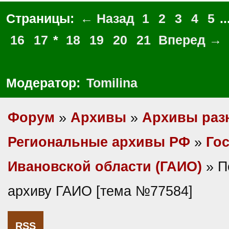
Страницы:
← Назад
1
2
3
4
5
..
16
17
*
18
19
20
21
Вперед →
Модератор:
Tomilina
Форум
»
Архивы
»
Архивы раз
Региональные архивы РФ
»
Гос
Ивановской области (ГАИО)
» П
архиву ГАИО [тема №77584]
RSS