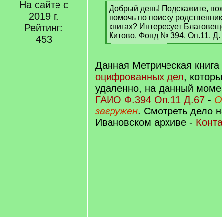
На сайте с
[
Добрый день! Подскажите, пож
2019 г.
q
помочь по поиску родственник
]
Рейтинг:
книгах? Интересует Благовещ
Китово. Фонд № 394. Оп.11. Д.
453
[
/
q
Данная Метрическая книга
]
оцифрованных дел
, котор
удаленно, на данный момен
ГАИО Ф.394 Оп.11 Д.67
-
О
загружен
. Смотреть дело 
Ивановском архиве -
Конт