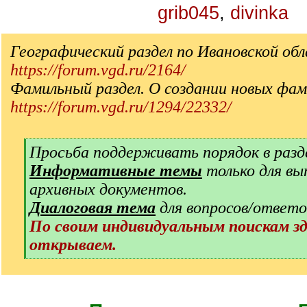
grib045
,
divinka
Географический раздел по Ивановской об
https://forum.vgd.ru/2164/
Фамильный раздел. О создании новых фам
https://forum.vgd.ru/1294/22332/
[
Просьба поддерживать порядок в разд
q
Информативные темы
только для вы
]
архивных документов.
Диалоговая тема
для вопросов/ответо
По своим индивидуальным поискам з
открываем.
[
/
q
]