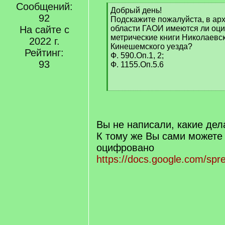
Сообщений:
[
Добрый день!
92
q
Подскажите пожалуйста, в ар
]
На сайте с
области ГАОИ имеются ли о
метрические книги Николаевск
2022 г.
Кинешемского уезда?
Рейтинг:
Ф. 590.Оп.1, 2;
93
Ф. 1155.Оп.5.6
[
/
q
]
Вы не написали, какие дел
К тому же Вы сами можете 
оцифровано
https://docs.google.com/spr