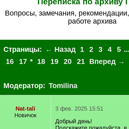
Переписка по архиву 
Вопросы, замечания, рекомендации, впечатления о
работе архива
Страницы:
← Назад
1
2
3
4
5
..
16
17
*
18
19
20
21
Вперед →
Модератор:
Tomilina
Nat-tali
3 фев. 2025 15:51
Новичок
Добрый день!
Подскажите пожалуйста, в