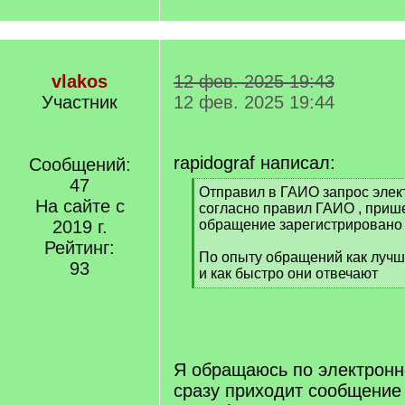
vlakos
12 фев. 2025 19:43
Участник
12 фев. 2025 19:44
rapidograf написал:
Сообщений:
47
[
Отправил в ГАИО запрос элек
На сайте с
q
согласно правил ГАИО , прише
]
2019 г.
обращение зарегистрировано 
Рейтинг:
По опыту обращений как луч
93
и как быстро они отвечают
[
/
q
]
Я обращаюсь по электронн
сразу приходит сообщение 