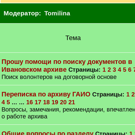
/
q
Модератор:
Tomilina
]
Тема
Прошу помощи по поиску документов в
Ивановском архиве
Страницы:
1
2
3
4
5
6
Поиск волонтеров на договорной основе
Переписка по архиву ГАИО
Страницы:
1
2
4
5
... ...
16
17
18
19
20
21
Вопросы, замечания, рекомендации, впечатле
о работе архива
Общие вопросы по разделу
Страницы:
1