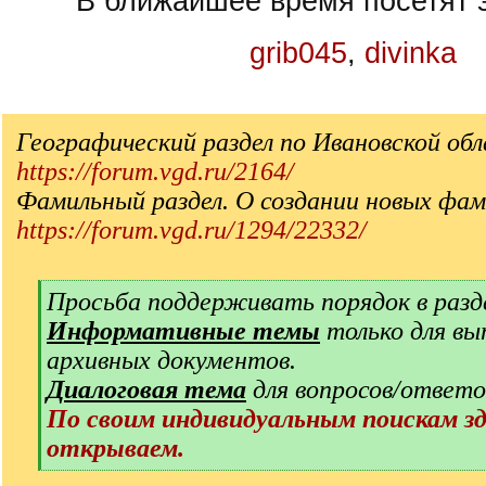
В ближайшее время посетят э
grib045
,
divinka
Географический раздел по Ивановской об
https://forum.vgd.ru/2164/
Фамильный раздел. О создании новых фам
https://forum.vgd.ru/1294/22332/
[
Просьба поддерживать порядок в разд
q
Информативные темы
только для вы
]
архивных документов.
Диалоговая тема
для вопросов/ответо
По своим индивидуальным поискам з
открываем.
[