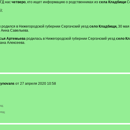
ВГД нас
четверо
, кто ищет информацию о родственниках из
села Кладбищи
Се
);
ч
родился в Нижегородской губернии Сергачский уезд
село Кладбищи,
30 мая 
 Анна Савельева.
сья Артемьева
родилась в Нижегородской губернии Сергачский уезд
село К
ана Алексеева.
tynovans
от 27 апреля 2020 10:58
зд;
езд;