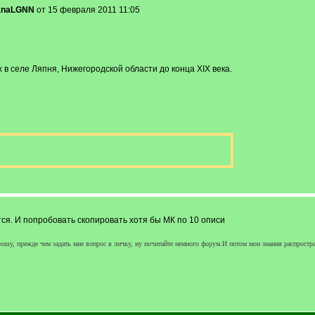
ianaLGNN
от 15 февраля 2011 11:05
в селе Ляпня, Нижегородской области до конца XIX века.
ся. И попробовать скопировать хотя бы МК по 10 описи
шу, прежде чем задать мне вопрос в личку, ну почитайте немного форум.И потом мои знания распрост