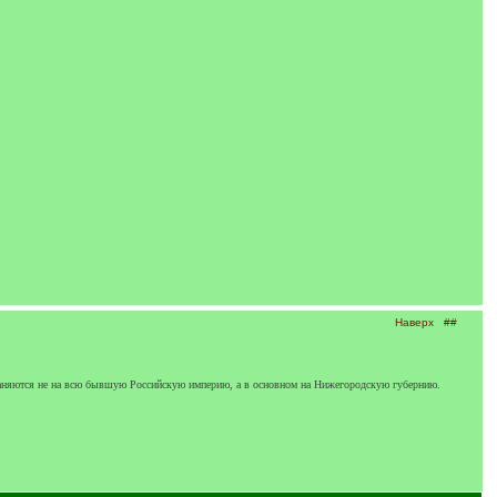
Наверх
##
раняются не на всю бывшую Российскую империю, а в основном на Нижегородскую губернию.