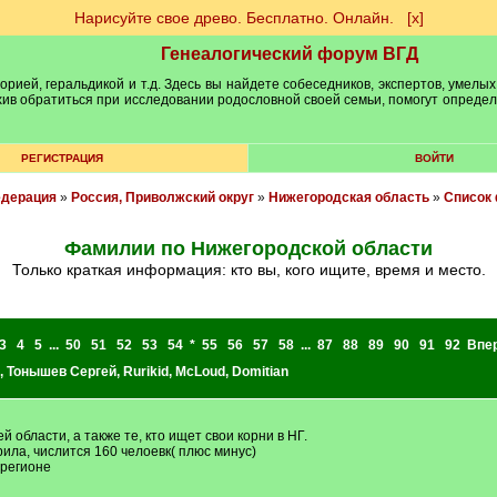
Нарисуйте свое древо. Бесплатно. Онлайн.
[х]
Генеалогический форум ВГД
рией, геральдикой и т.д. Здесь вы найдете собеседников, экспертов, умелых
рхив обратиться при исследовании родословной своей семьи, помогут опреде
РЕГИСТРАЦИЯ
ВОЙТИ
едерация
»
Россия, Приволжский округ
»
Нижегородская область
»
Список 
Фамилии по Нижегородской области
Только краткая информация: кто вы, кого ищите, время и место.
3
4
5
...
50
51
52
53
54
*
55
56
57
58
...
87
88
89
90
91
92
Впе
,
Тонышев Сергей
,
Rurikid
,
McLoud
,
Domitian
области, а также те, кто ищет свои корни в НГ.
ила, числится 160 челоевк( плюс минус)
 регионе