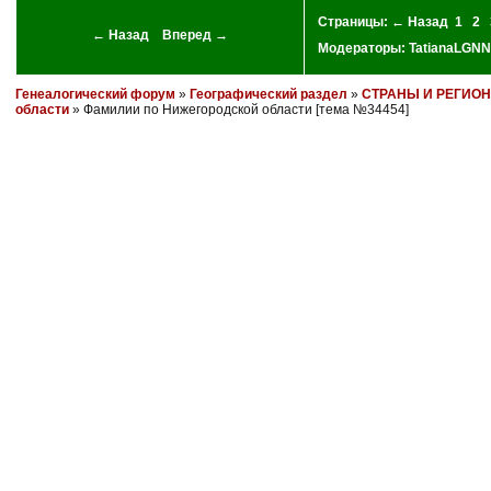
Страницы:
← Назад
1
2
← Назад
Вперед →
Модераторы:
TatianaLGNN
Генеалогический форум
»
Географический раздел
»
СТРАНЫ И РЕГИО
области
» Фамилии по Нижегородской области [тема №34454]