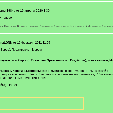
xandr1984a
от 19 апреля 2020 1:30
унгулово
вни Сунгулово, Вычурки ,Дарьино - Арзамасский,Лукояновский,Сергачский у. Б.Маресевский,Лукояновс
ianaLGNN
от 15 февраля 2011 11:05
Буров). Проживаю в г. Муром
упцовы
(все- Сергач),
Есенковы, Хреновы
(все с.Кладбищи),
Коваженковы, М
 Линевы, Корягины,Егоровы
(все с. Дураково ныне Дуброво Починковский р-н)
елу на все семьи с 1-й по 8-ю ревизии, по указанным фамилия до 10-й включ
после 1858 г. (метрические книги)
ка) - 19 век.