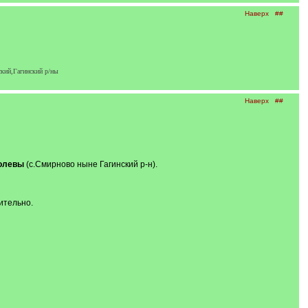
Наверх
##
кий,Гагинский р/ны
Наверх
##
олевы
(с.Смирново ныне Гагинский р-н).
ительно.