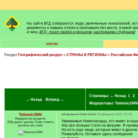
На сайте ВГД собираются люди, увлеченные генеалогией, исто
документы о павших в боях и пропавших без вести, в какой а
и чину.
ВГД - поиск людей в прошлом, настоящем и будущем!
VGD.RU
Раздел
Географический раздел
»
СТРАНЫ И РЕГИОНЫ
»
Российская Ф
Страницы:
← Назад
1
2
← Назад
Вперед →
Модераторы:
TatianaLGNN
TatianaLGNN
15 февраля 2011 11:05
28 февраля 2021 22:25
Модератор раздела
Уважаемые Нижегородцы, кто живет в нашей 
ВГД дарит удочку. Рыбу ловить
Нас все больше стало на форуме. Я провер
должны вы сами
Но есть еще люди, которые живут в другом
Пожалуйста. Оставьте здесь сообщение