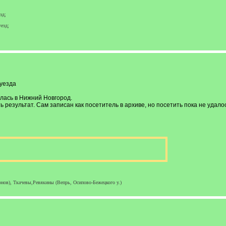
зд;
езд;
уезда
лась в Нижний Новгород.
 результат. Сам записан как посетитель в архиве, но посетить пока не удало
ов), Ткачевы,Ревякины (Вепрь, Осипово-Бежецкого у.)