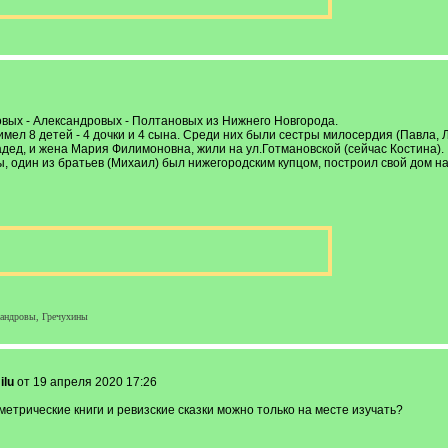
ых - Александровых - Полтановых из Нижнего Новгорода.
мел 8 детей - 4 дочки и 4 сына. Среди них были сестры милосердия (Павла, 
дед, и жена Мария Филимоновна, жили на ул.Готмановской (сейчас Костина).
 один из братьев (Михаил) был нижегородским купцом, построил свой дом на
сандровы, Гречухины
ilu
от 19 апреля 2020 17:26
метрические книги и ревизские сказки можно только на месте изучать?