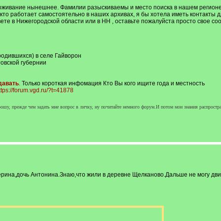
оживание нынешнее. Фамилии разыскиваемы и место поиска в нашем регионе.
кто работает самостоятельно в наших архивах, я бы хотела иметь контакты дл
ете в Нижегородской области или в НН , оставьте пожалуйста просто свое с
родившихся) в селе Гайворон
товской губернии
давать
.
Только короткая инфомация Кто Вы кого ищите года и местность
ttps://forum.vgd.ru/?t=41878
шу, прежде чем задать мне вопрос в личку, ну почитайте немного форум.И потом мои знания распрост
ина,дочь Антонина.Знаю,что жили в деревне Щелканово.Дальше не могу двин