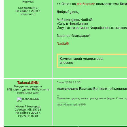
Новичок
>> Ответ на
сообщение
пользователя
Tat
Сообщений: 1
На сайте с 2020 г.
Добрый день,
Рейтинг: 3
Мой ник здесь NadiaG
Живу в Челябинске
Ищу в этом регионе: Фарафоновых, живших 
Заранее благодарю!
NadiaG
Комментарий модератора:
внесено
TatianaLGNN
6 мая 2020 12:36
Модератор раздела
martynovans
Вам сам Бог велит объединит
ВГД дарит удочку. Рыбу ловить
должны вы сами
---
Уважаемые друзья, вновь пришедшие на форум. Очень про
_______
https://forum.vgd.ru/899/
Нижний Новгород
Сообщений: 25723
На сайте с 2003 г.
Рейтинг: 8018