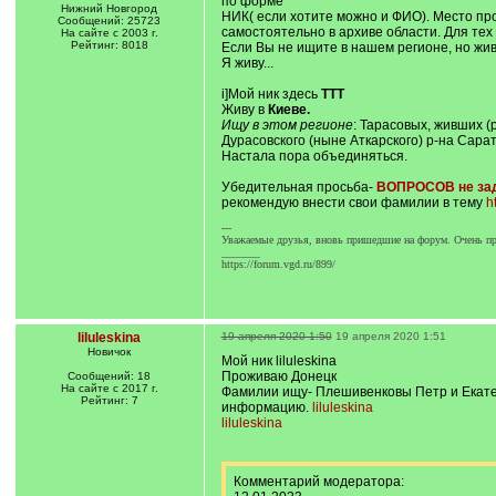
по форме
Нижний Новгород
НИК( если хотите можно и ФИО). Место пр
Сообщений: 25723
самостоятельно в архиве области. Для тех 
На сайте с 2003 г.
Рейтинг: 8018
Если Вы не ищите в нашем регионе, но жив
Я живу...
i]Мой ник здесь
ТТТ
Живу в
Киеве.
Ищу в этом регионе
: Тарасовых, живших (
Дурасовского (ныне Аткарского) р-на Сара
Настала пора объединяться.
Убедительная просьба-
ВОПРОСОВ не за
рекомендую внести свои фамилии в тему
h
---
Уважаемые друзья, вновь пришедшие на форум. Очень про
_______
https://forum.vgd.ru/899/
liluleskina
19 апреля 2020 1:50
19 апреля 2020 1:51
Новичок
Мой ник liluleskina
Проживаю Донецк
Сообщений: 18
На сайте с 2017 г.
Фамилии ищу- Плешивенковы Петр и Екатер
Рейтинг: 7
информацию.
liluleskina
liluleskina
Комментарий модератора: