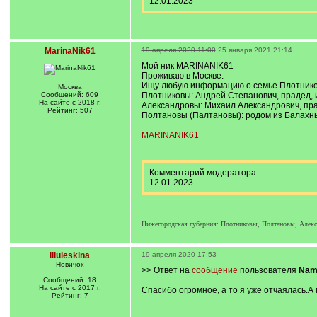
12.01.2023
MarinaNik61
19 апреля 2020 11:00
25 января 2021 21:14
Мой ник MARINANIK61
Проживаю в Москве.
Ищу любую информацию о семье Плотников
Москва
Сообщений: 609
Плотниковы: Андрей Степанович, прадед, и
На сайте с 2018 г.
Александровы: Михаил Александрович, пра
Рейтинг: 507
Полтановы (Палтановы): родом из Балахны,
MARINANIK61
Комментарий модератора:
12.01.2023
---
Нижегородская губерния: Плотниковы, Полтановы, Алек
liluleskina
19 апреля 2020 17:53
Новичок
>> Ответ на
сообщение
пользователя
Nam
Сообщений: 18
На сайте с 2017 г.
Спасибо огромное, а то я уже отчаялась.А 
Рейтинг: 7