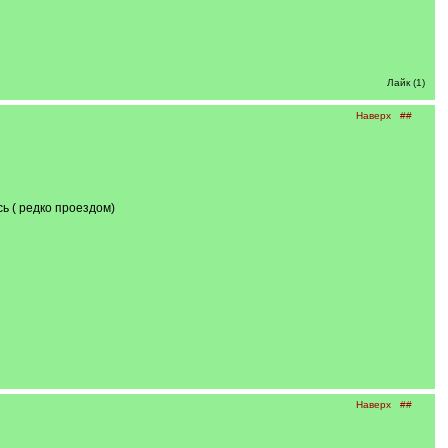
Лайк (1)
Наверх
##
сь ( редко проездом)
Наверх
##