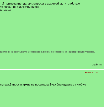
 И примечание- делал запросы в архив области, работаю
я связи( их в личку пишите)
ообщение
раняются не на всю бывшую Российскую империю, а в основном на Нижегородскую губернию.
Лайк (8)
Наверх
##
уться.Запрос в архив не посылала.Буду благодарна за любую