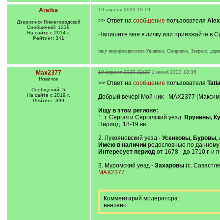
Aratka
19 апреля 2020 18:19
>> Ответ на
сообщение
пользователя
Ale
Дзержинск Нижегородской
Сообщений: 1238
На сайте с 2014 г.
Напишите мне в личку или приезжайте в С
Рейтинг: 341
---
ищу информацию:села Ушаково, Смирново, Зверево, дере
Max2377
19 апреля 2020 22:27
1 июня 2023 18:36
Новичок
>> Ответ на
сообщение
пользователя
Tat
Сообщений: 5
На сайте с 2019 г.
Добрый вечер! Мой ник - MAX2377 (Максим 
Рейтинг: 399
Ищу в этом регионе:
1. г. Сергач и Сергачский уезд:
Ярунины, К
Период: 18-19 вв.
2. Лукояновский уезд -
Усенковы, Буровы,
Имею в наличии
родословные по данному с
Интересует период
от 1678 - до 1710 г. и 
3. Муромский уезд -
Захаровы
(с. Савастлей
MAX2377
Комментарий модератора:
внесено