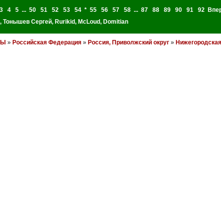
3
4
5
...
50
51
52
53
54
*
55
56
57
58
...
87
88
89
90
91
92
Впе
,
Тонышев Сергей
,
Rurikid
,
McLoud
,
Domitian
НЫ
»
Российская Федерация
»
Россия, Приволжский округ
»
Нижегородская