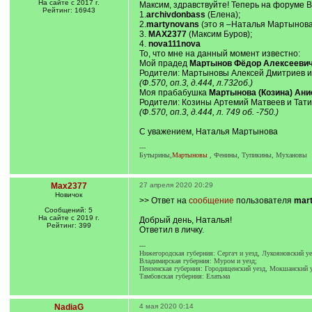
На сайте с 2017 г.
Максим, здравствуйте! Теперь на форуме 
Рейтинг: 16943
1.
archivdonbass
(Елена);
2.
martynovans
(это я –Наталья Мартынова
3.
MAX2377
(Максим Буров);
4.
nova111nova
То, что мне на данный момент известно:
Мой прадед
Мартынов Фёдор Алексееви
Родители: Мартыновы Алексей Дмитриев и
(Ф.570, оп.3, д.444, л.732об.)
Моя прабабушка
Мартынова (Козина) Ани
Родители: Козины Артемий Матвеев и Тати
(Ф.570, оп.3, д.444, л. 749 об. -750.)
С уважением, Наталья Мартынова
---
Бутырины,
Мартыновы
, Фенины, Тупикины, Мухановы
Max2377
27 апреля 2020 20:29
Новичок
>> Ответ на
сообщение
пользователя
mar
Сообщений: 5
На сайте с 2019 г.
Добрый день, Наталья!
Рейтинг: 399
Ответил в личку.
---
Нижегородская губерния: Сергач и уезд, Лукояновский уе
Владимирская губерния: Муром и уезд;
Пензенская губерния: Городищенский уезд, Мокшанский у
Тамбовская губерния: Елатьма
NadiaG
4 мая 2020 0:14