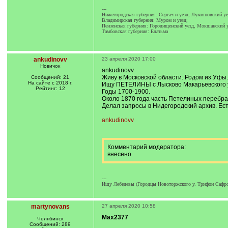
---
Нижегородская губерния: Сергач и уезд, Лукояновский уе
Владимирская губерния: Муром и уезд;
Пензенская губерния: Городищенский уезд, Мокшанский у
Тамбовская губерния: Елатьма
ankudinovv
23 апреля 2020 17:00
Новичок
ankudinovv
Живу в Московской области. Родом из Уфы.
Сообщений: 21
На сайте с 2018 г.
Ищу ПЕТЕЛИНЫ с Лысково Макарьевского 
Рейтинг: 12
Годы 1700-1900.
Около 1870 года часть Петелиных перебра
Делал запросы в Нидегородский архив. Есть
ankudinovv
Комментарий модератора:
внесено
---
Ищу Лебедевы (Городцы Новоторжского у. Трифон Сафрон
martynovans
27 апреля 2020 10:58
Max2377
Челябинск
Сообщений: 289