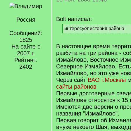
Bolt написал:
Россия
[
интересует история района
Сообщений:
q
[
]
1825
/
q
В настоящее время терри
На сайте с
]
разбита на три района - с
2007 г.
Измайлово, Восточное Изм
Рейтинг:
Северное Измайлово. Ест
2402
Измайлово, но это уже нов
Через сайт
ВАО г.Москвы
м
сайты районов
Первые достоверные сведе
Измайлове относятся к 15 
Имеются две версии о про
названия "Измайлово".
Первая говорит об Измаил
внуке некоего Шая, выходц