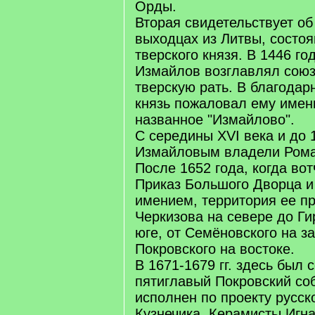
Орды.
Вторая свидетельствует о
выходцах из Литвы, состоя
тверского князя. В 1446 го
Измайлов возглавлял сою
тверскую рать. В благодар
князь пожаловал ему имен
названное "Измайлово".
С середины XVI века и до 
Измайловым владели Ром
После 1652 года, когда во
Приказ Большого Дворца и
имением, территория ее пр
Черкизова на севере до Ги
юге, от Семёновского на з
Покровского на востоке.
В 1671-1679 гг. здесь был 
пятиглавый Покровский соб
исполнен по проекту русск
Кузнечика. Керамисты Игн