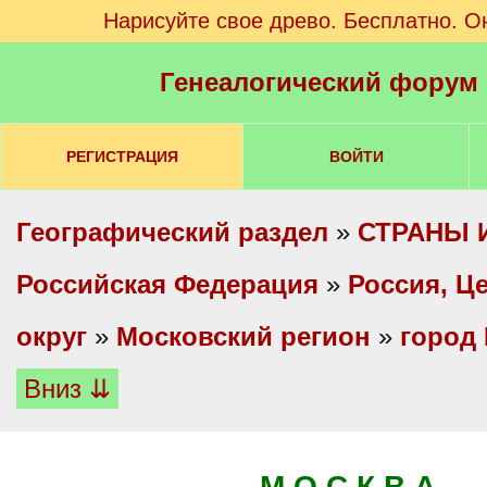
Нарисуйте свое древо. Бесплатно. О
Генеалогический форум
РЕГИСТРАЦИЯ
ВОЙТИ
Географический раздел
»
СТРАНЫ 
Российская Федерация
»
Россия, Ц
округ
»
Московский регион
»
город
Вниз ⇊
М О С К В А