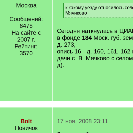
Москва
[
к какому уезду относилось се
q
Мячиково
]
Сообщений:
[
/
6478
q
Сегодня наткнулась в ЦИА
На сайте с
]
в фонде
184
Моск. губ. земс
2007 г.
д. 273,
Рейтинг:
опись 16 - д. 160, 161, 162 
3570
дачи с. В. Мячково с селом
д).
Bolt
17 ноя. 2008 23:11
Новичок