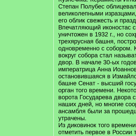
Степан Полубес облицевал
великолепными изразцами,
его облик свежесть и праз
Впечатляющий иконостас 
уничтожен в 1932 г., но со
трехярусная башня, постр
одновременно с собором. 
вокруг собора стал называ
двор. В начале 30-ых годов
императрица Анна Иоаннов
остановившаяся в Измайло
башне Сенат - высший гос
орган того времени. Некот
ворота Государева двора 
наших дней, но многие соо
ансамбля были за прошедш
утрачены.
Из диковинок того времени
отметить первое в России 