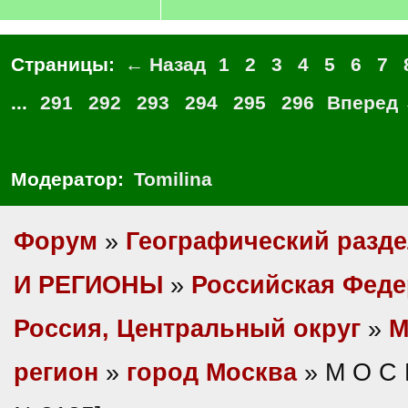
Страницы:
← Назад
1
2
3
4
5
6
7
...
291
292
293
294
295
296
Вперед
Модератор:
Tomilina
Форум
»
Географический разд
И РЕГИОНЫ
»
Российская Фед
Россия, Центральный округ
»
М
регион
»
город Москва
» М О С 