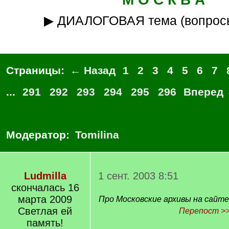
▶ ДИАЛОГОВАЯ тема (вопрос
Страницы:
← Назад
1
2
3
4
5
6
7
...
291
292
293
294
295
296
Вперед
Модератор:
Tomilina
Ludmilla
1 сент. 2003 8:51
скончалась 16
марта 2009
Про Московские архивы на сайте
Светлая ей
Перепост >
память!