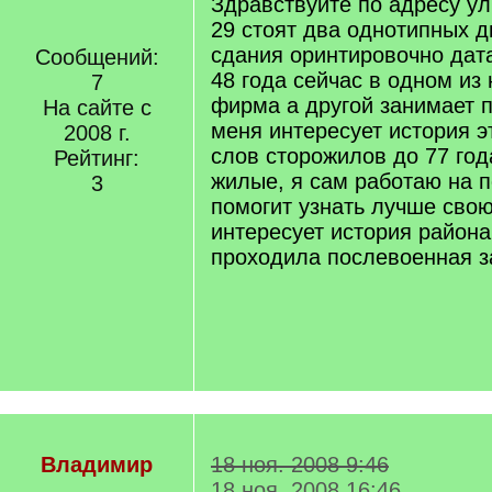
Здравствуйте по адресу ул
29 стоят два однотипных 
сдания оринтировочно дата
Сообщений:
48 года сейчас в одном из
7
фирма а другой занимает 
На сайте с
меня интересует история э
2008 г.
слов сторожилов до 77 год
Рейтинг:
жилые, я сам работаю на п
3
помогит узнать лучше свою
интересует история района
проходила послевоенная з
Bлaдимиp
18 ноя. 2008 9:46
18 ноя. 2008 16:46