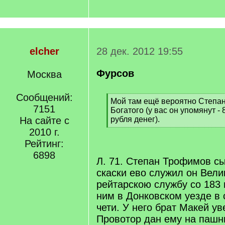
elcher
28 дек. 2012 19:55
Фурсов
Москва
Сообщений:
[
Мой там ещё вероятно Степа
7151
q
Богатого (у вас он упомянут - 
]
На сайте с
рубля денег).
[
2010 г.
/
Рейтинг:
q
6898
]
Л. 71. Степан Трофимов сы
скаски ево служил он Вели
рейтарскою службу со 183 
ним в Донковском уезде в 
чети. У него брат Макей ув
Провотор дан ему на пашн