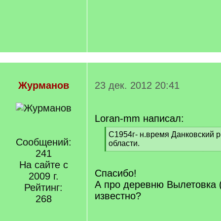
Журманов
23 дек. 2012 20:41
Loran-mm написал:
[
С1954г- н.время Данковский р
Сообщений:
q
области.
]
241
[
/
На сайте с
q
Спасибо!
2009 г.
]
А про деревню Вылетовка 
Рейтинг:
известно?
268