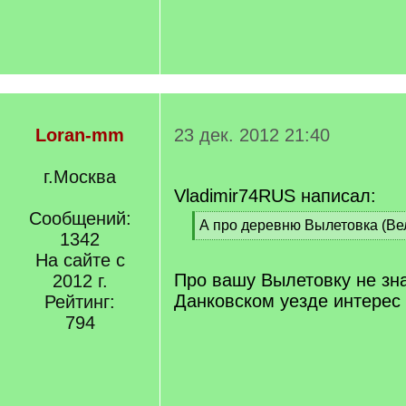
Loran-mm
23 дек. 2012 21:40
г.Москва
Vladimir74RUS написал:
Сообщений:
[
А про деревню Вылетовка (Ве
1342
q
[
]
На сайте с
/
q
Про вашу Вылетовку не зна
2012 г.
]
Данковском уезде интерес
Рейтинг:
794