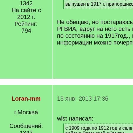
1342
q
выпушен в 1917 г. прапорщик
]
На сайте с
[
/
2012 г.
q
Не обещаю, но постараюсь 
Рейтинг:
]
РГВИА, вдруг на него есть
794
по состоянию на 1917год., 
информации можно почерп
Loran-mm
13 янв. 2013 17:36
г.Москва
wlst написал:
Сообщений:
[
с 1909 года по 1912 год в сел
1342