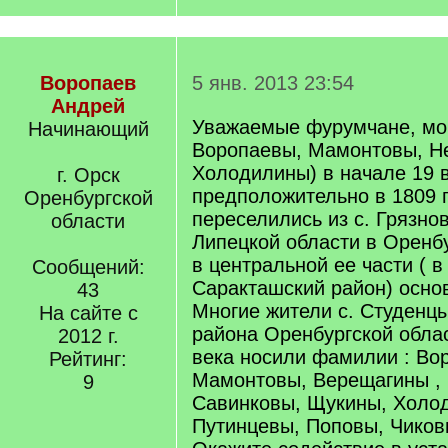
Воропаев
5 янв. 2013 23:54
Андрей
Уважаемые фурумчане, мои
Начинающий
Воропаевы, Мамонтовы, Н
Холодилины) в начале 19 в
г. Орск
предположительно в 1809 г
Оренбургской
переселились из с. Грязн
области
Липецкой области в Оренб
в центральной ее части ( 
Сообщений:
Саракташский район) осно
43
Многие жители с. Студенц
На сайте с
района Оренбургской обла
2012 г.
века носили фамилии : Во
Рейтинг:
Мамонтовы, Верещагины ,
9
Савинковы, Щукины, Холо
Путинцевы, Поповы, Чиков