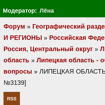
Модератор:
Лёна
Форум
»
Географический разд
И РЕГИОНЫ
»
Российская Фед
Россия, Центральный округ
»
Л
область
»
Липецкая область - 
вопросы
» ЛИПЕЦКАЯ ОБЛАСТЬ 
№3139]
RSS