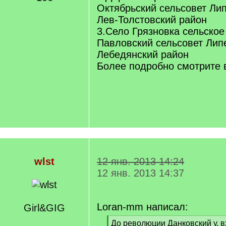
Октябрьский сельсовет Лип
Лев-Толстовский район
3.Село Грязновка сельское
Павловский сельсовет Липе
Лебедянский район
Более подробно смотрите 
wlst
12 янв. 2013 14:24
12 янв. 2013 14:37
Loran-mm написал:
Girl&GIG
[
До революции Данковский у. в