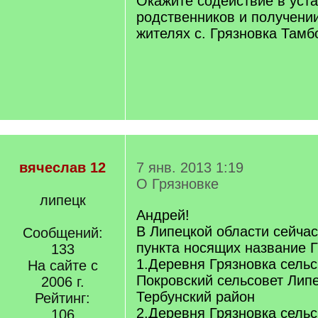
Окажите содействие в уст
родственников и получени
жителях с. Грязновка Тамб
вячеслав 12
7 янв. 2013 1:19
О Грязновке
липецк
Андрей!
В Липецкой области сейча
Сообщений:
пункта носящих название Г
133
1.Деревня Грязновка сель
На сайте с
Покровский сельсовет Липе
2006 г.
Тербунский район
Рейтинг:
2.Деревня Грязновка сель
106