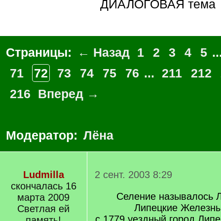
ДИАЛОГОВАЯ тема
Страницы:
← Назад
1
2
3
4
5
..
71
72
73
74
75
76
...
211
212
216
Вперед →
Модератор:
Лёна
Ludmilla
2 сент. 2003 8:29
скончалась 16
Селение называлось Л
марта 2009
Липецкие Железны
Светлая ей
с 1779 уездный город Липе
память!