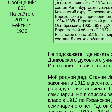
Сообщений:
q
, а потом началось: С 1924г п
]
831
состав Раненбургского уезда, 
Козловский округ.(Березовский
На сайте с
Березовский р-н присоединён
2010 г.
1934-1935г- Березовский р-н 
Рейтинг:
ОктябрьскийС 1935-1937г Д.У 
Воронежской областиС 1937-19
1938
Рязанской областиС1954г- н.в
составе Липецкой области.
[
/
q
Не подскажете, где искать
]
Данковского духовного уч
И сохранилось ли хоть что
Мой родной дед, Станин Ив
закончил в 1912 в десятке
разряду с зачислением в 1
семинарии. Но в списках з
класс в 1913 по Рязанской
семинарии его нет. Где он 
занимался с 1912 по 1916, 