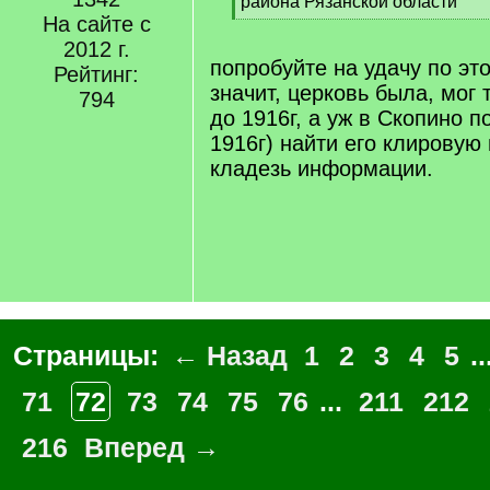
q
района Рязанской области
]
На сайте с
[
/
2012 г.
q
попробуйте на удачу по эт
Рейтинг:
]
значит, церковь была, мог 
794
до 1916г, а уж в Скопино п
1916г) найти его клировую
кладезь информации.
Страницы:
← Назад
1
2
3
4
5
..
71
72
73
74
75
76
...
211
212
216
Вперед →