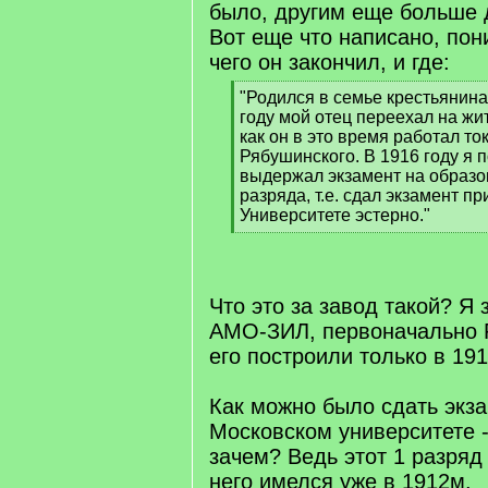
было, другим еще больше 
Вот еще что написано, пон
чего он закончил, и где:
[
"Родился в семье крестьянина
q
году мой отец переехал на жит
]
как он в это время работал то
Рябушинского. В 1916 году я 
выдержал экзамент на образо
разряда, т.е. сдал экзамент п
Университете эстерно."
[
/
q
]
Что это за завод такой? Я 
АМО-ЗИЛ, первоначально Р
его построили только в 191
Как можно было сдать экз
Московском университете -
зачем? Ведь этот 1 разряд
него имелся уже в 1912м.