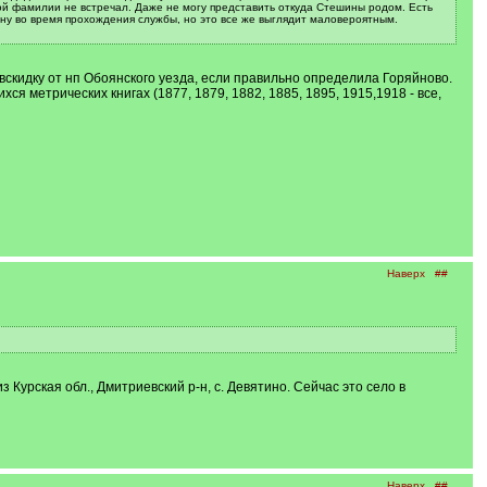
кой фамилии не встречал. Даже не могу представить откуда Стешины родом. Есть
ену во время прохождения службы, но это все же выглядит маловероятным.
авскидку от нп Обоянского уезда, если правильно определила Горяйново.
я метрических книгах (1877, 1879, 1882, 1885, 1895, 1915,1918 - все,
Наверх
##
урская обл., Дмитриевский р-н, с. Девятино. Сейчас это село в
Наверх
##