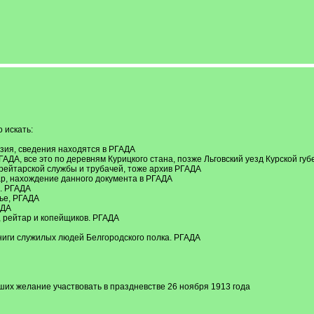
 искать:
изия, сведения находятся в РГАДА
РГАДА, все это по деревням Курицкого стана, позже Льговский уезд Курской губ
х рейтарской службы и трубачей, тоже архив РГАДА
ар, нахождение данного документа в РГАДА
а. РГАДА
мье, РГАДА
АДА
, рейтар и копейщиков. РГАДА
ниги служилых людей Белгородского полка. РГАДА
ших желание участвовать в праздневстве 26 ноября 1913 года