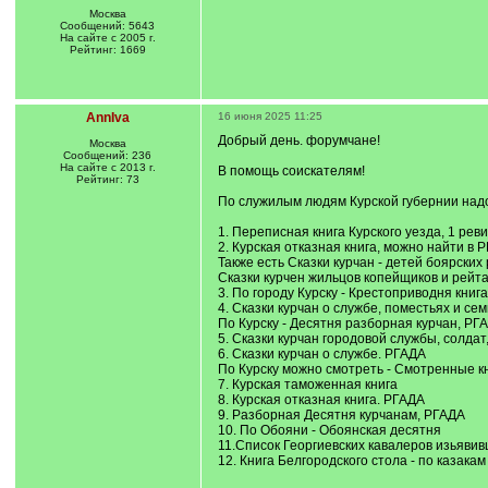
Москва
Сообщений: 5643
На сайте с 2005 г.
Рейтинг: 1669
AnnIva
16 июня 2025 11:25
Добрый день. форумчане!
Москва
Сообщений: 236
На сайте с 2013 г.
В помощь соискателям!
Рейтинг: 73
По служилым людям Курской губернии надо
1. Переписная книга Курского уезда, 1 рев
2. Курская отказная книга, можно найти в 
Также есть Сказки курчан - детей боярски
Сказки курчен жильцов копейщиков и рейт
3. По городу Курску - Крестоприводня книг
4. Сказки курчан о службе, поместьях и се
По Курску - Десятня разборная курчан, РГ
5. Сказки курчан городовой службы, солдат
6. Сказки курчан о службе. РГАДА
По Курску можно смотреть - Смотренные к
7. Курская таможенная книга
8. Курская отказная книга. РГАДА
9. Разборная Десятня курчанам, РГАДА
10. По Обояни - Обоянская десятня
11.Список Георгиевских кавалеров изьявив
12. Книга Белгородского стола - по казакам