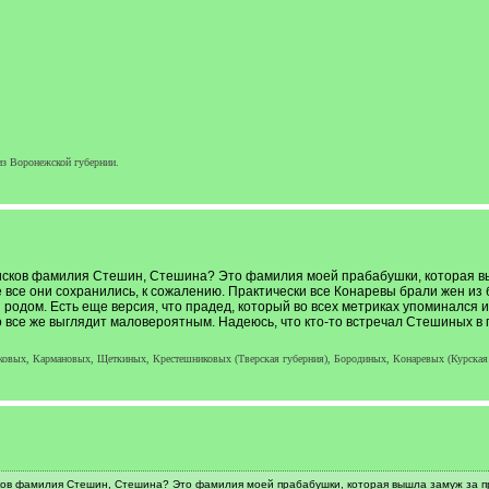
з Воронежской губернии.
исков фамилия Стешин, Стешина? Это фамилия моей прабабушки, которая выш
е все они сохранились, к сожалению. Практически все Конаревы брали жен из 
родом. Есть еще версия, что прадед, который во всех метриках упоминался 
 все же выглядит маловероятным. Надеюсь, что кто-то встречал Стешиных в 
ковых, Кармановых, Щеткиных, Крестешниковых (Тверская губерния), Бородиных, Конаревых (Курская 
ков фамилия Стешин, Стешина? Это фамилия моей прабабушки, которая вышла замуж за пра