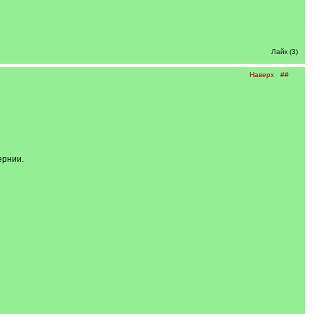
Лайк (3)
Наверх
##
ернии.