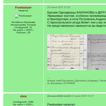
Freebustyer
23 июня 2025 12:52
Новичок
Курские Однодворцы БАКЛАНОВЫ и ДЕР
Уважаемые знатоки, особенно проживающие
в Оренбургскую, в села Петровское,Андрее
Челябинск Шлыковка
Старооскольского уезда.Может они у вас е
Нехорошевка Татарка
На представленных скриншотах вы видите, 
Сообщений: 22
На сайте с 2025 г.
Рейтинг: 29
---
история семей Баклановых,Дергилёвых,Казариных, Насо
kit Баклановых DY3940849
xbox
23 июня 2025 14:49
23 июня 2025 15:27
Сообщений: 1080
Freebustyer написал:
На сайте с 2020 г.