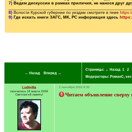
7)
Ведем дискуссии в рамках приличия, не нанося друг д
____________________________________________________
8)
Волости Курской губернии по уездам смотрите в теме
https:
9)
Где искать книги ЗАГС, МК, РС информация здесь
https
Страницы:
← Назад
1
2
← Назад
Вперед →
Модераторы:
РоманС
,
sec
Ludmilla
2 сентября 2003 8:30
скончалась 16 марта 2009
Читаем объявление сверху 
Светлая ей память!