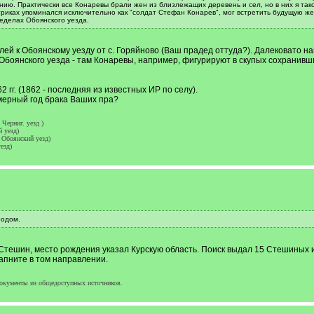
ению. Практически все Конаревы брали жен из близлежащих деревень и сел, но в них я та
етриках упоминался исключительно как "солдат Стефан Конарев", мог встретить будущую ж
ределах Обоянского уезда.
лей к Обоянскому уезду от с. Горяйново (Ваш прадед оттуда?). Далековато н
боянского уезда - там Конаревы, например, фигурируют в скупых сохранившихс
 гг. (1862 - последняя из известных ИР по селу).
имерный год брака Ваших пра?
Черниг. уезд )
 уезд)
 Обоянский уезд)
езд)
родом.
ешин, место рождения указал Курскую область. Поиск выдал 15 Стешиных из К
апните в том направлении.
окументы из общедоступных источников.