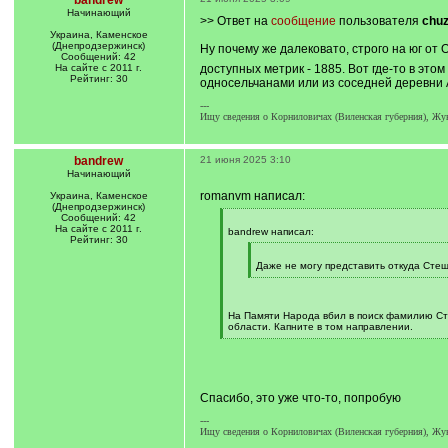
bandrew
Начинающий
>> Ответ на
сообщение
пользователя
chu
Украина, Каменское
(Днепродзержинск)
Ну почему же далековато, строго на юг от
Сообщений: 42
На сайте с 2011 г.
доступных метрик - 1885. Вот где-то в эт
Рейтинг: 30
односельчанами или из соседней деревни 
---
Ищу сведения о Корниловичах (Виленская губерния), Жу
bandrew
21 июня 2025 3:10
Начинающий
romanvm написал:
Украина, Каменское
(Днепродзержинск)
Сообщений: 42
[
На сайте с 2011 г.
q
bandrew написал:
Рейтинг: 30
]
[
q
Даже не могу представить откуда Сте
]
[
/
q
]
На Памяти Народа вбил в поиск фамилию Сте
области. Капните в том направлении.
[
/
q
]
Спасибо, это уже что-то, попробую
---
Ищу сведения о Корниловичах (Виленская губерния), Жу