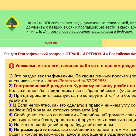
На сайте ВГД собираются люди, увлеченные генеалогией, исто
документы о павших в боях и пропавших без вести, в какой а
и чину.
ВГД - поиск людей в прошлом, настоящем и будущем!
VGD.RU
Раздел
Географический раздел
»
СТРАНЫ И РЕГИОНЫ
»
Российская Ф
Уважаемые коллеги, начиная работать в данном раздел
1)
Это раздел
географический.
По своим личным поискам (п
дневниковые темы
https://forum.vgd.ru/57/29286/
2)
Географический раздел по Курскому региону разбит по 
Большая просьба - придерживаться выбранной схемы (участни
3)
При цитировании, пожалуйста, не копируйте 3-х, 4-х и боле
удаляйте.
3.1)
Если непонятно, как это сделать: в правом нижнем углу с
шаблон:
[
q
]
Фраза на которую отвечаете
[
/q
]
4)
Сообщения только со словами «Спасибо», «Огромное спаси
Для выражения благодарности на форуме есть несколько опц
5)
Несколько сообщений подряд будут объединены.
6)
Не размещайте
несколько сообщений с одним и тем же текс
будет у коллег возможность.
Дубли сообщений удаляются м