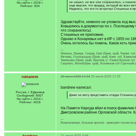
q
не нашел, не все они сохранились, к сожал
На сайте с 2018 г.
]
еще версия, что прадед, который во всех м
Рейтинг: 824
Надеюсь, что кто-то встречал Стешиных в п
[
/
q
Здравствуйте, немного не уловила ход мыс
]
Ковыряюсь в документах по с. Пселецкому О
что сохранилось).
Стешиных не припомню.
Однако и Конаревых нет в ИР с 1855 по 1862
Очень хотелось бы помочь. Каков хоть пр
---
Мекшун, Примак, Скидан, Граб (Прим. край, Черниг. губ. 
Ивченко, Голобородько (Прим. край, Киев. губ. Каневский
Зиновьевы (Прим. край, Пристень (с. Ржава) Курская губ.
Скоробач, Мелет(Прим. край, Полтавская губ Гадячский у
romanvm
20 июня 2025 17:24
20 июня 2025 17:25
bandrew написал:
Россия, г. Ефремов
[
Даже не могу представить откуда Стешины 
Сообщений: 6007
q
[
На сайте с 2014 г.
]
/
Рейтинг: 4016
q
На Памяти Народа вбил в поиск фамилию Ст
]
Дмитровском районе Орловской области. К
---
Вопрошающие, большая просьба - приводите ссылки на д
21 июня 2025 3:09