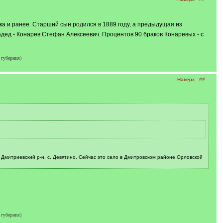
а и ранее. Старший сын родился в 1889 году, а предыдущая из
адед - Конарев Стефан Алексеевич. Процентов 90 браков Конаревых - с
губерния)
Наверх
##
Дмитриевский р-н, с. Девятино. Сейчас это село в Дмитровском районе Орловской
губерния)