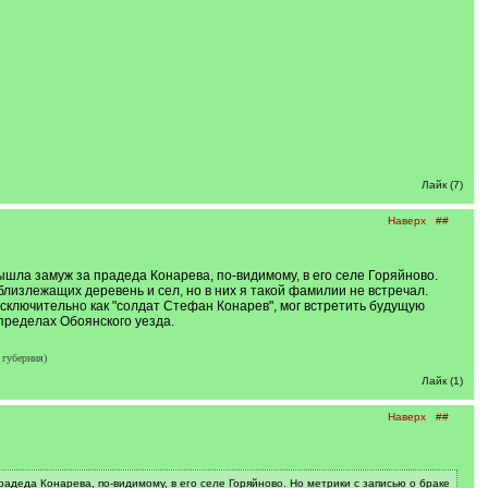
Лайк (7)
Наверх
##
ла замуж за прадеда Конарева, по-видимому, в его селе Горяйново.
близлежащих деревень и сел, но в них я такой фамилии не встречал.
исключительно как "солдат Стефан Конарев", мог встретить будущую
пределах Обоянского уезда.
губерния)
Лайк (1)
Наверх
##
деда Конарева, по-видимому, в его селе Горяйново. Но метрики с записью о браке