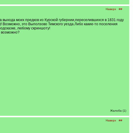
Наверх
##
 выхода моих предков из Курской губернии,переселившихся в 1831 году
)! Возможно, это Выползово Тимского уезда.Либо какие-то поселения
подсказке, любому скриншоту!
е возможно?
Жалоба (1)
Наверх
##