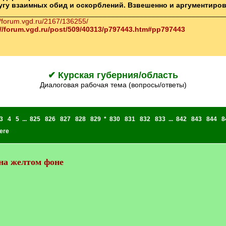
ругу взаимных обид и оскорблений. Взвешенно и аргументиро
________________________________________________________
//forum.vgd.ru/2167/136255/
://forum.vgd.ru/post/509/40313/p797443.htm#pp797443
✔ Курская губерния/область
Диалоговая рабочая тема (вопросы/ответы)
3
4
5
...
825
826
827
828
829
*
830
831
832
833
...
842
843
844
8
ere
на желтом фоне