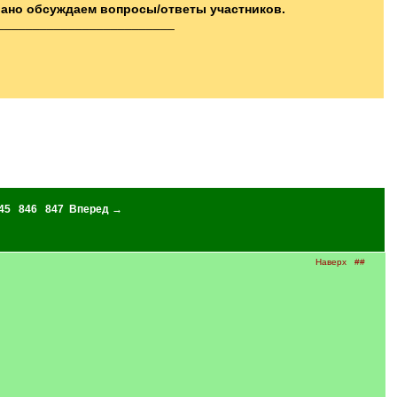
вано обсуждаем вопросы/ответы участников.
_________________________
45
846
847
Вперед →
Наверх
##