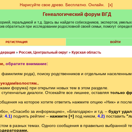
Нарисуйте свое древо. Бесплатно. Онлайн.
[х]
Генеалогический форум ВГД
рией, геральдикой и т.д. Здесь вы найдете собеседников, экспертов, умелых
рхив обратиться при исследовании родословной своей семьи, помогут опреде
РЕГИСТРАЦИЯ
ВОЙТИ
едерация
»
Россия, Центральный округ
»
Курская область
е,
обратите внимание:
о фамилиям рода), поиску родственников и отдельным населенны
уездам/волостям..
ками форума) при открытии новых тем в этом разделе.
е ступенчатые диалоги. Отсекайте все лишнее, оставляя
только фр
ообщения на которое хотите ответить нажмите опцию «Ник» и после
бо», «Спасибо за информацию», «Благодарю» и т.д. –
будут уда
ий:
4.1)
поднять рейтинг –
нажмите [+]
под ником,
4.2)
поставить
"л
том в разных темах. Одного сообщения в правильно выбранной теме
одераторами.