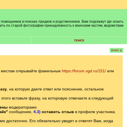
 помощников в поисках предков и родственников. Вам подскажут где искать
лить по старой фотографии принадлежность к воинским частям, ведомствам
ПОИСК
ВНИЗ ⇊
м местам открывайте фамильные
https://forum.vgd.ru/151/
или
азу
, на которую даете ответ или пояснение, остальное
 этого вставьте фразу, на которовую отвечаете в следующий
лены
модераторами.
айк"
сообщению,
4.3)
оставить отзыв
в профиле участника.
 достаточно. Его обязательно увидят и ответят Вам, когда