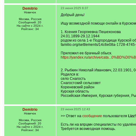
Demitrio
23 июня 2025 8:37
Новичок
Добрый день!
Москва, Россия
Сообщений: 20
Ищу возмездной помощи онлайн в Курском 
На сайте с 2024 г.
Рейтинг: 34
1. Ксения Георгиевна Пешехонова
24.01.1899-29.12.1944
родом из села 1-е Подгородище Курской обл
familio.org/settlements/14c6e08a-1728-47
Приложил ее брачный обыск.
https://yandex.ru/archive/cata...0%BD%D0%
2. Рыбкин Николай Иванович, 22.03.1901, 0
Родился в:
село Снагость
Снагостский сельсовет
Кореневский район
Курская область
Российская Империя, Курская губерния, Ры
Demitrio
23 июня 2025 12:43
Новичок
>> Ответ на
сообщение
пользователя
Lizz
Москва, Россия
Сообщений: 20
Есть ли на влрцмн специалисты по удалённ
На сайте с 2024 г.
Требуется возмездная помощь.
Рейтинг: 34