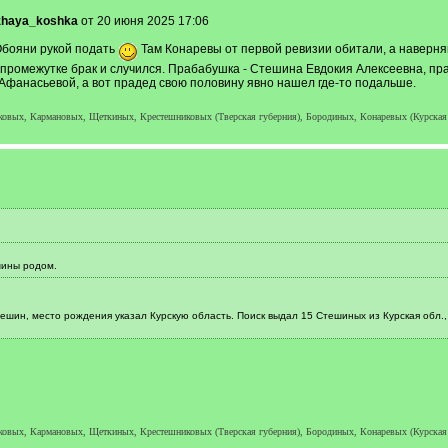
zhaya_koshka
от 20 июня 2025 17:06
 Обояни рукой подать
Там Конаревы от первой ревизии обитали, а наверняк
ом промежутке брак и случился. Прабабушка - Стешина Евдокия Алексеевна, пр
Афанасьевой, а вот прадед свою половину явно нашел где-то подальше.
ковых, Кармановых, Щеткиных, Крестешниковых (Тверская губерния), Бородиных, Конаревых (Курская 
шины родом.
шин, место рождения указал Курскую область. Поиск выдал 15 Стешиных из Курская обл., 
ковых, Кармановых, Щеткиных, Крестешниковых (Тверская губерния), Бородиных, Конаревых (Курская 