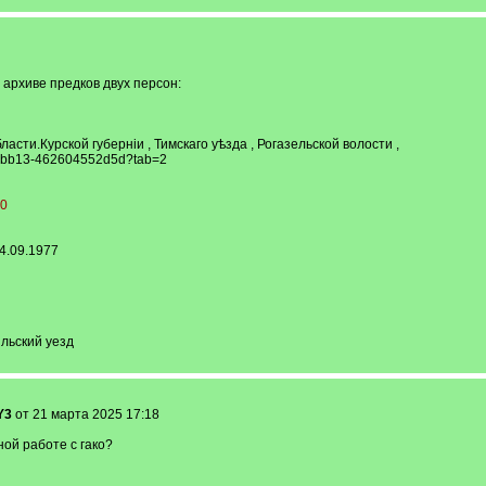
архиве предков двух персон:
асти.Курской губерніи , Тимскаго уѣзда , Рогазельской волости ,
45-bb13-462604552d5d?tab=2
B0
4.09.1977
льский уезд
Y3
от 21 марта 2025 17:18
ой работе с гако?