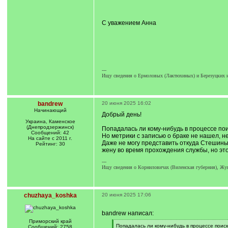
С уважением Анна
---
Ищу сведения о Ермоловых (Лактюхиных) и Березуцких и
bandrew
20 июня 2025 16:02
Начинающий
Добрый день!
Украина, Каменское
(Днепродзержинск)
Попадалась ли кому-нибудь в процессе по
Сообщений: 42
Но метрики с записью о браке не нашел, н
На сайте с 2011 г.
Даже не могу представить откуда Стешины 
Рейтинг: 30
жену во время прохождения службы, но это
---
Ищу сведения о Корниловичах (Виленская губерния), Жу
chuzhaya_koshka
20 июня 2025 17:06
bandrew написал:
Приморский край
[
Попадалась ли кому-нибудь в процессе поис
Сообщений: 2758