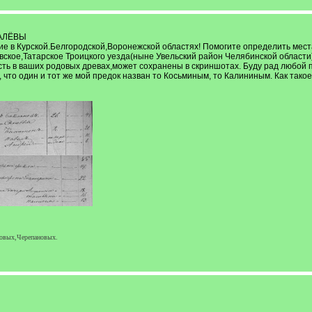
ГАЛЁВЫ
 в Курской.Белгородской,Воронежской областях! Помогите определить места
вское,Татарское Троицкого уезда(ныне Увельский район Челябинской области
сть в ваших родовых древах,может сохранены в скриншотах. Буду рад любой 
что один и тот же мой предок назван то Косьминым, то Калининым. Как тако
новых,Черепановых.